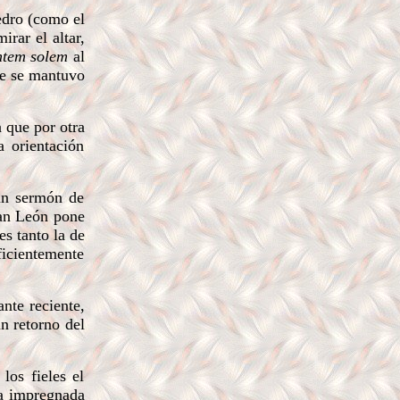
edro (como el
irar el altar,
ntem solem
al
re se mantuvo
 que por otra
 orientación
un sermón de
San León pone
es tanto la de
ficientemente
ante reciente,
un retorno del
los fieles el
la impregnada