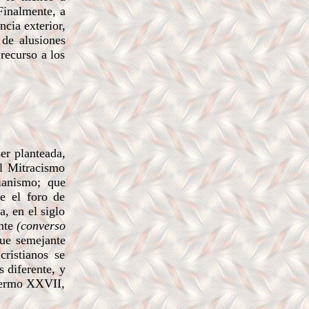
Finalmente, a
ncia exterior,
 de alusiones
recurso a los
er planteada,
el Mitracismo
ianismo; que
e el foro de
, en el siglo
nte
(converso
ue semejante
cristianos se
s diferente, y
(Sermo XXVII,