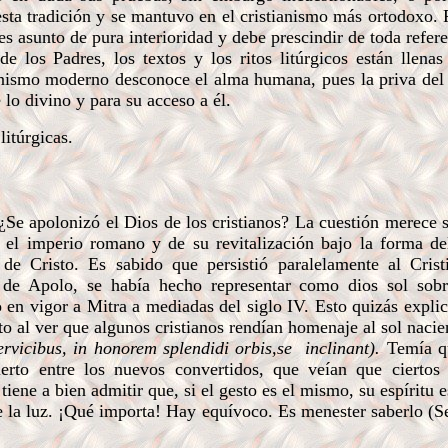
sta tradición y se mantuvo en el cristianismo más ortodoxo. 
 asunto de pura interioridad y debe prescindir de toda refere
e los Padres, los textos y los ritos litúrgicos están llenas
anismo moderno desconoce el alma humana, pues la priva del 
 lo divino y para su acceso a él.
itúrgicas.
Se apolonizó el Dios de los cristianos? La cuestión merece s
n el imperio romano y de su revitalización bajo la forma d
e Cristo. Es sabido que persistió paralelamente al Crist
de Apolo, se había hecho representar como dios sol sobr
en vigor a Mitra a mediadas del siglo IV. Esto quizás explica
al ver que algunos cristianos rendían homenaje al sol nacie
ervicibus, in honorem splendidi orbis,se
inclinant).
Temía q
erto entre los nuevos convertidos, que veían que ciertos 
ne a bien admitir que, si el gesto es el mismo, su espíritu e
 de la luz. ¡Qué importa! Hay equívoco. Es menester saberlo 