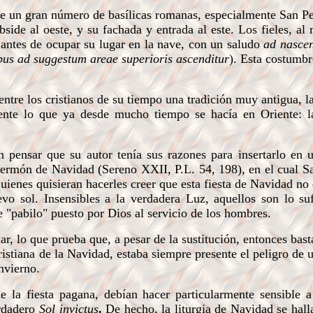
e un gran número de basílicas romanas, especialmente San P
bside al oeste, y su fachada y entrada al este. Los fieles, al m
 antes de ocupar su lugar en la nave, con un saludo
ad nasce
bus ad suggestum areae superioris ascenditur
). Esta costumb
re los cristianos de su tiempo una tradición muy antigua, la
ente lo que ya desde mucho tiempo se hacía en Oriente: la
pensar que su autor tenía sus razones para insertarlo en 
sermón de Navidad (Sereno XXII, P.L. 54, 198), en el cual 
quienes quisieran hacerles creer que esta fiesta de Navidad no 
vo sol. Insensibles a la verdadera Luz, aquellos son lo su
 "pabilo" puesto por Dios al servicio de los hombres.
lar, lo que prueba que, a pesar de la sustitución, entonces bast
cristiana de la Navidad, estaba siempre presente el peligro de 
invierno.
 la fiesta pagana, debían hacer particularmente sensible a 
erdadero
Sol invictus
.
De hecho, la liturgia de Navidad se hal