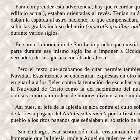
Para comprender esta advertencia, hay que recordar qu
edificio actual), estaban orientadas al revés. Tenían su á
daban la espalda al astro naciente, lo que compensaban,
subir las gradas incluso del atrio
(superatis gradibus qui
durante varios siglos.
En suma, la monición de San León prueba que existía ent
parte durante ese mismo siglo iba a imponer a Occid
verdadera de las iglesias con ábside al este.
Pero el texto que acabamos de citar permite también 
Navidad. Esas razones se encuentran expuestas en otro 
en guardia a los fieles contra la tentación de escuchar a 
la Natividad de Cristo como la del nacimiento del nue
obtusos como para rodear de honores divinos a un simple
Así pues, el jefe de la Iglesia se alza contra el culto so
de la fiesta pagana del
Natalis solis invicti
por la fiesta 
pueblo a los ritos paganos que señalaban el solsticio de 
Sin embargo, esta sustitución, esta cristianización de
homenaje que la Iglesia rinde a Aquél en quien ve el v