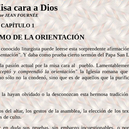
sa cara a Dios
por JEAN FOURNÉE
CAPÍTULO 1
SMO DE LA ORIENTACIÓN
 conocido liturgista puede leerse esta sorprendente afirmació
entación".
Y daba como prueba cierto sermón del Papa San 
a pasión actual por la misa cara al
pueblo. Lamentablement
ceptó y comprendió la orientación"
la Iglesia romana que 
o sólo no la condenó, sino que es de aquellos que la purifi
la hayan olvidado o la desconozcan esta hermosa tradición 
del altar, los gestos de la asamblea, la elección de los tex
es de culto.
r en duda sus pruebas, sin embargo incuestionables, o po