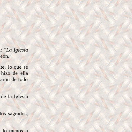
n:
"La Iglesia
León.
e, lo que se
hizo de ella
caron de todo
de la Iglesia
tos sagrados,
r lo menos a