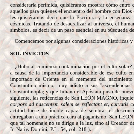
considerarla perimida, quisiéramos mostrar cómo entró e
aquellos para quienes el encuentro del hombre con Dios es
les quisiéramos decir que la Escritura y la enseñanza d
cósmicas. Tratando de desacralizar al universo, el hum
símbolos, es decir de un paso esencial en su búsqueda de
Comencemos por algunas consideraciones históricas y l
SOL INVICTOS
¿Hubo al comienzo contaminación por el culto solar? ¿
a causa de la importancia considerable de ese culto e
importado de Oriente en el memento del nacimiento d
Constantino mismo, muy adicto a sus "ascendencias" 
Constantinopla; y que Juliano el Apóstata puso de nuevo 
siguiente, las reticencias de San LEÓN MAGNO, inquieto 
corpore ad nascentem salem se reflectant et, curvatis c
actitud fuese de índole capaz de sembrar el desconci
entregaban a una práctica cara al paganismo. San LEÓN tie
que tal homenaje no se dirige a la luz, sino al Creador
In Nativ. Domini, P.L. 54, col. 218 ).