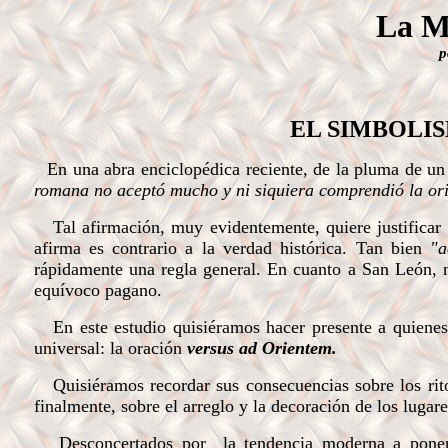
La Mi
EL SIMBOLI
En una abra enciclopédica reciente, de la pluma de un
romana no aceptó mucho y ni siquiera comprendió la ori
Tal afirmación, muy evidentemente, quiere justificar l
afirma es contrario a la verdad histórica. Tan bien
"a
rápidamente una regla general. En cuanto a San León, n
equívoco pagano.
En este estudio quisiéramos hacer presente a quienes 
universal: la oración
versus ad Orientem.
Quisiéramos recordar sus consecuencias sobre los ritos 
finalmente, sobre el arreglo y la decoración de los lugar
Desconcertados por
la tendencia moderna a pone