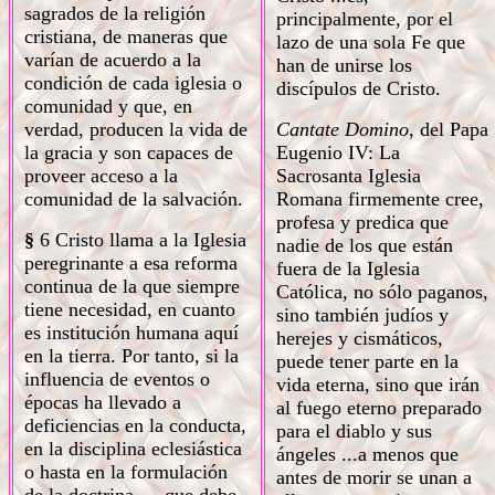
sagrados de la religión
principalmente, por el
cristiana, de maneras que
lazo de una sola Fe que
varían de acuerdo a la
han de unirse los
condición de cada iglesia o
discípulos de Cristo.
comunidad y que, en
verdad, producen la vida de
Cantate Domino,
del Papa
la gracia y son capaces de
Eugenio IV: La
proveer acceso a la
Sacrosanta Iglesia
comunidad de la salvación.
Romana firmemente cree,
profesa y predica que
§
6 Cristo llama a la Iglesia
nadie de los que están
peregrinante a esa reforma
fuera de la Iglesia
continua de la que siempre
Católica, no sólo paganos,
tiene necesidad, en cuanto
sino también judíos y
es institución humana aquí
herejes y cismáticos,
en la tierra. Por tanto, si la
puede tener parte en la
influencia de eventos o
vida eterna, sino que irán
épocas ha llevado a
al fuego eterno preparado
deficiencias en la conducta,
para el diablo y sus
en la disciplina eclesiástica
ángeles ...a menos que
o hasta en la formulación
antes de morir se unan a