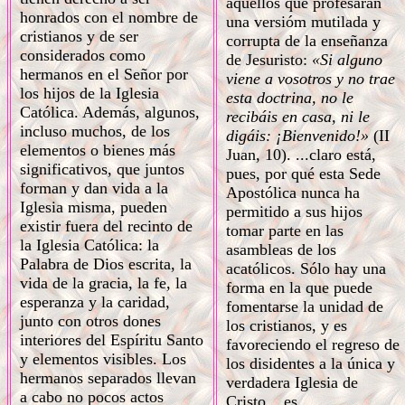
aquellos que profesaran
honrados con el nombre de
una versióm mutilada y
cristianos y de ser
corrupta de la enseñanza
considerados como
de Jesuristo:
«Si alguno
hermanos en el Señor por
viene a vosotros y no trae
los hijos de la Iglesia
esta doctrina, no le
Católica. Además, algunos,
recibáis en casa, ni le
incluso muchos, de los
digáis: ¡Bienvenido!»
(II
elementos o bienes más
Juan, 10). ...claro está,
significativos, que juntos
pues, por qué esta Sede
forman y dan vida a la
Apostólica nunca ha
Iglesia misma, pueden
permitido a sus hijos
existir fuera del recinto de
tomar parte en las
la Iglesia Católica: la
asambleas de los
Palabra de Dios escrita, la
acatólicos. Sólo hay una
vida de la gracia, la fe, la
forma en la que puede
esperanza y la caridad,
fomentarse la unidad de
junto con otros dones
los cristianos, y es
interiores del Espíritu Santo
favoreciendo el regreso de
y elementos visibles. Los
los disidentes a la única y
hermanos separados llevan
verdadera Iglesia de
a cabo no pocos actos
Cristo ...es,