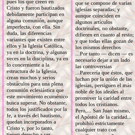
pues los que creen en
que se compone de varias
Cristo y fueron bautizados
iglesias separadas; y
debidamente participan en
aunque coinciden en
alguna comunión, aunque
algunos artículos
imperfecta, con ella. Sin
doctrinales, no obstante,
duda, las diferencias
difieren en cuanto al resto;
variantes que existen entre
y que todas ellas gozan de
ellos y la Iglesia Católica,
los mismos derechos
ya en la doctrina, y algunas
...Por tanto — dicen — es
veces en la disciplina, ya en
necesario dejar a un lado
lo concerniente a la
las controversias
estructura de la Iglesia,
...Parecería que éstos, que
crean muchos y serios
luchan por la unión de las
obstáculos para una plena
iglesias, persiguen el más
comunión eclesiástica que
noble de los ideales al
este movimiento ecuménico
promover la caridad entre
busca superar. No obstante,
todos los cristianos.
todos los justificados por la
Pero,... San Juan mismo,
fe, a través del bautismo,
el Apóstol de la caridad...
quedan incorporados a
prohibió estrictamente
Cristo y, por lo tanto,
cualquier trato con
tienen derecho a ser