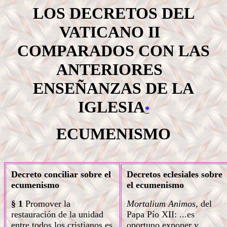
LOS DECRETOS DEL
VATICANO II
COMPARADOS CON LAS
ANTERIORES
ENSEÑANZAS DE LA
IGLESIA
*
ECUMENISMO
Decreto conciliar sobre el
Decretos eclesiales sobre
ecumenismo
el ecumenismo
§ 1
Promover la
Mortalium Animos,
del
restauración de la unidad
Papa Pío XII: ...es
entre todos los cristianos es
oportuno exponer y