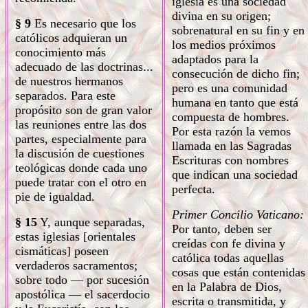
iglesia es una sociedad
divina en su origen;
§ 9
Es necesario que los
sobrenatural en su fin y en
católicos adquieran un
los medios próximos
conocimiento más
adaptados para la
adecuado de las doctrinas...
consecución de dicho fin;
de nuestros hermanos
pero es una comunidad
separados. Para este
humana en tanto que está
propósito son de gran valor
compuesta de hombres.
las reuniones entre las dos
Por esta razón la vemos
partes, especialmente para
llamada en las Sagradas
la discusión de cuestiones
Escrituras con nombres
teológicas donde cada uno
que indican una sociedad
puede tratar con el otro en
perfecta.
pie de igualdad.
Primer Concilio Vaticano:
§ 15
Y, aunque separadas,
Por tanto, deben ser
estas iglesias [orientales
creídas con fe divina y
cismáticas] poseen
católica todas aquellas
verdaderos sacramentos;
cosas que están contenidas
sobre todo — por sucesión
en la Palabra de Dios,
apostólica — el sacerdocio
escrita o transmitida, y