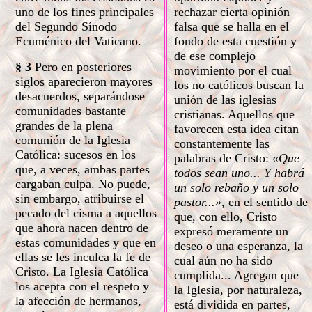
uno de los fines principales
rechazar cierta opinión
del Segundo Sínodo
falsa que se halla en el
Ecuménico del Vaticano.
fondo de esta cuestión y
de ese complejo
§ 3
Pero en posteriores
movimiento por el cual
siglos aparecieron mayores
los no católicos buscan la
desacuerdos, separándose
unión de las iglesias
comunidades bastante
cristianas. Aquellos que
grandes de la plena
favorecen esta idea citan
comunión de la Iglesia
constantemente las
Católica: sucesos en los
palabras de Cristo:
«Que
que, a veces, ambas partes
todos sean uno... Y habrá
cargaban culpa. No puede,
un solo rebaño y un solo
sin embargo, atribuirse el
pastor...»,
en el sentido de
pecado del cisma a aquellos
que, con ello, Cristo
que ahora nacen dentro de
expresó meramente un
estas comunidades y que en
deseo o una esperanza, la
ellas se les inculca la fe de
cual aún no ha sido
Cristo. La Iglesia Católica
cumplida... Agregan que
los acepta con el respeto y
la Iglesia, por naturaleza,
la afección de hermanos,
está dividida en partes,