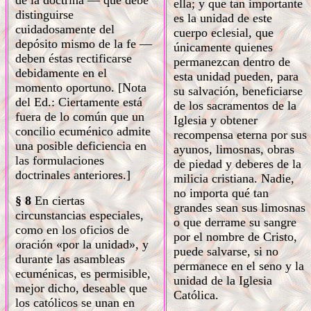
de la doctrina — que debe
ella; y que tan importante
distinguirse
es la unidad de este
cuidadosamente del
cuerpo eclesial, que
depósito mismo de la fe —
únicamente quienes
deben éstas rectificarse
permanezcan dentro de
debidamente en el
esta unidad pueden, para
momento oportuno. [Nota
su salvación, beneficiarse
del Ed.: Ciertamente está
de los sacramentos de la
fuera de lo común que un
Iglesia y obtener
concilio ecuménico admite
recompensa eterna por sus
una posible deficiencia en
ayunos, limosnas, obras
las formulaciones
de piedad y deberes de la
doctrinales anteriores.]
milicia cristiana. Nadie,
no importa qué tan
§ 8
En ciertas
grandes sean sus limosnas
circunstancias especiales,
o que derrame su sangre
como en los oficios de
por el nombre de Cristo,
oración «por la unidad», y
puede salvarse, si no
durante las asambleas
permanece en el seno y la
ecuménicas, es permisible,
unidad de la Iglesia
mejor dicho, deseable que
Católica.
los católicos se unan en