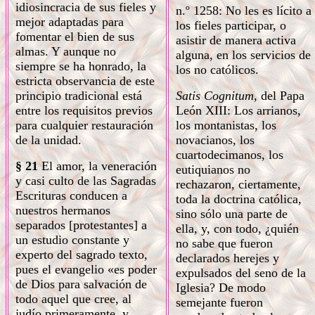
idiosincracia de sus fieles y
n.º 1258: No les es lícito a
mejor adaptadas para
los fieles participar, o
fomentar el bien de sus
asistir de manera activa
almas. Y aunque no
alguna, en los servicios de
siempre se ha honrado, la
los no católicos.
estricta observancia de este
principio tradicional está
Satis Cognitum,
del Papa
entre los requisitos previos
León XIII: Los arrianos,
para cualquier restauración
los montanistas, los
de la unidad.
novacianos, los
cuartodecimanos, los
§ 21
El amor, la veneración
eutiquianos no
y casi culto de las Sagradas
rechazaron, ciertamente,
Escrituras conducen a
toda la doctrina católica,
nuestros hermanos
sino sólo una parte de
separados [protestantes] a
ella, y, con todo, ¿quién
un estudio constante y
no sabe que fueron
experto del sagrado texto,
declarados herejes y
pues el evangelio «es poder
expulsados del seno de la
de Dios para salvación de
Iglesia? De modo
todo aquel que cree, al
semejante fueron
judío primeramente, y