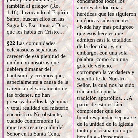
condenados todos los
también al griego» (Ro.
autores de doctrinas
1:16). Invocando al Espíritu
heréticas que les siguieron
Santo, buscan ellos en las
en épocas subsecuentes.
Sagradas Escrituras a Dios,
«Nada hay más peligroso
que les habla en Cristo....
que esos herejes que
admiten casi la totalidad
§22
Las comunidades
de la doctrina, y, sin
eclesiásticas separadas
embargo, con una sola
carecen de esa plenitud de
palabra, como con una
unión con nosotros que
gota de veneno,
debiera dimanar del
corrompen la verdadera y
bautismo, y creemos que,
sencilla fe de Nuestro
especialmente a causa de la
Señor, la cual nos ha sido
carencia del sacramento de
transmitida por la
las órdenes, no han
tradición apostólica. ...A
preservado ellos la genuina
partir de esto es fácil
y total realidad del misterio
comprender que los
eucarístico. No obstante,
hombres puedan separarse
cuando conmemoran la
de la unidad de la Iglesia
muerte y resurrección del
tanto por cisma como por
Señor en la Santa Cena,
herejía.» «Pensamos —