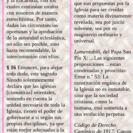
y la Eucaristía, con los
que son propuestas por la
cuales continúan unidos
Iglesia para ser creídas
con nosotros de manera
como materia divinamente
estrechísima. Por tanto,
revelada, sea por juicio
dadas las circunstancias
solemne, sea por su
oportunas y la aprobación
magisterio ordinario y
de la autoridad eclesiástica,
universal.
no sólo ses posible, sino
hasta recomendable, la
Lamentabili,
del Papa San
intercomunión con ellos.
Pío X: ...Las siguientes
proposiciones ...están
§ 16
Entonces, para alejar
condenadas y proscritas:
toda duda, este sagrado
Error n.º 53: La
Sínodo solemnemente
constitución orgánica de
declara que las iglesias
la Iglesia no es inmutable,
[cismáticas] orientales,
sino que la sociedad
teniendo en cuenta la
cristiana, como la
unidad necesaria de toda la
humana, está sometida a
Iglesia, tienen el poder de
una evolución perpetua.
gobernarse a sí según sus
propias disciplinas, ya que
Código de Derecho
están mejor adecuadas a la
Canónico de 1917:
Canon