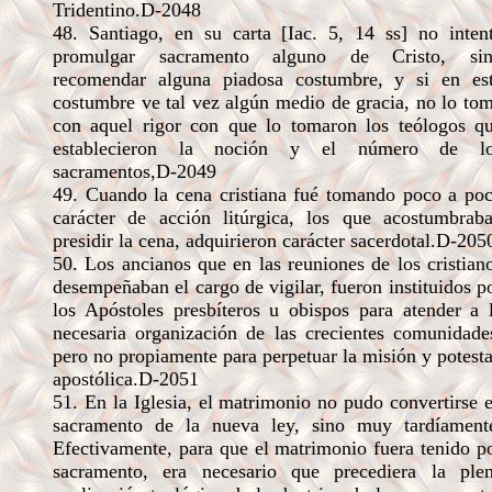
Tridentino.D-2048
48. Santiago, en su carta [Iac. 5, 14 ss] no inten
promulgar sacramento alguno de Cristo, si
recomendar alguna piadosa costumbre, y si en es
costumbre ve tal vez algún medio de gracia, no lo to
con aquel rigor con que lo tomaron los teólogos q
establecieron la noción y el número de l
sacramentos,D-2049
49. Cuando la cena cristiana fué tomando poco a po
carácter de acción litúrgica, los que acostumbrab
presidir la cena, adquirieron carácter sacerdotal.D-205
50. Los ancianos que en las reuniones de los cristian
desempeñaban el cargo de vigilar, fueron instituidos p
los Apóstoles presbíteros u obispos para atender a 
necesaria organización de las crecientes comunidade
pero no propiamente para perpetuar la misión y potest
apostólica.D-2051
51. En la Iglesia, el matrimonio no pudo convertirse 
sacramento de la nueva ley, sino muy tardíament
Efectivamente, para que el matrimonio fuera tenido p
sacramento, era necesario que precediera la ple