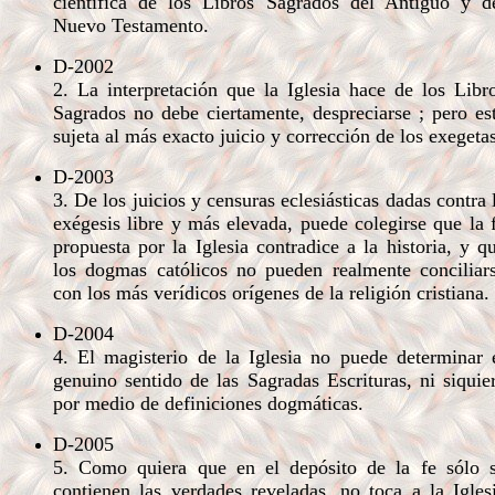
científica de los Libros Sagrados del Antiguo y d
Nuevo Testamento.
D-2002
2. La interpretación que la Iglesia hace de los Libr
Sagrados no debe ciertamente, despreciarse ; pero es
sujeta al más exacto juicio y corrección de los exegetas
D-2003
3. De los juicios y censuras eclesiásticas dadas contra 
exégesis libre y más elevada, puede colegirse que la 
propuesta por la Iglesia contradice a la historia, y q
los dogmas católicos no pueden realmente conciliar
con los más verídicos orígenes de la religión cristiana.
D-2004
4. El magisterio de la Iglesia no puede determinar 
genuino sentido de las Sagradas Escrituras, ni siquie
por medio de definiciones dogmáticas.
D-2005
5. Como quiera que en el depósito de la fe sólo 
contienen las verdades reveladas, no toca a la Igles