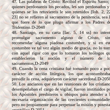
47. Las palabras de Cristo: Recibid el Espíritu Santo;
quienes perdonareis los pecados, les son perdonados y
quienes se los retuviereis le son retenidos [Ioh. 2, 2
23] no se refieren al sacramento de la penitencia, sea 
que fuere de lo que plugo afirmar a los Padres d
Tridentino.D-2048
48. Santiago, en su carta [Iac. 5, 14 ss] no inten
promulgar sacramento alguno de Cristo, si
recomendar alguna piadosa costumbre, y si en es
costumbre ve tal vez algún medio de gracia, no lo to
con aquel rigor con que lo tomaron los teólogos q
establecieron la noción y el número de l
sacramentos,D-2049
49. Cuando la cena cristiana fué tomando poco a po
carácter de acción litúrgica, los que acostumbrab
presidir la cena, adquirieron carácter sacerdotal.D-205
50. Los ancianos que en las reuniones de los cristian
desempeñaban el cargo de vigilar, fueron instituidos p
los Apóstoles presbíteros u obispos para atender a 
necesaria organización de las crecientes comunidade
pero no propiamente para perpetuar la misión y potest
apostólica.D-2051