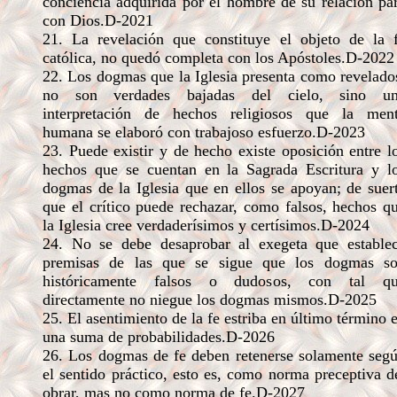
conciencia adquirida por el hombre de su relación pa
con Dios.D-2021
21. La revelación que constituye el objeto de la 
católica, no quedó completa con los Apóstoles.D-2022
22. Los dogmas que la Iglesia presenta como revelado
no son verdades bajadas del cielo, sino u
interpretación de hechos religiosos que la men
humana se elaboró con trabajoso esfuerzo.D-2023
23. Puede existir y de hecho existe oposición entre l
hechos que se cuentan en la Sagrada Escritura y l
dogmas de la Iglesia que en ellos se apoyan; de suer
que el crítico puede rechazar, como falsos, hechos q
la Iglesia cree verdaderísimos y certísimos.D-2024
24. No se debe desaprobar al exegeta que estable
premisas de las que se sigue que los dogmas s
históricamente falsos o dudosos, con tal q
directamente no niegue los dogmas mismos.D-2025
25. El asentimiento de la fe estriba en último término 
una suma de probabilidades.D-2026
26. Los dogmas de fe deben retenerse solamente seg
el sentido práctico, esto es, como norma preceptiva d
obrar, mas no como norma de fe.D-2027