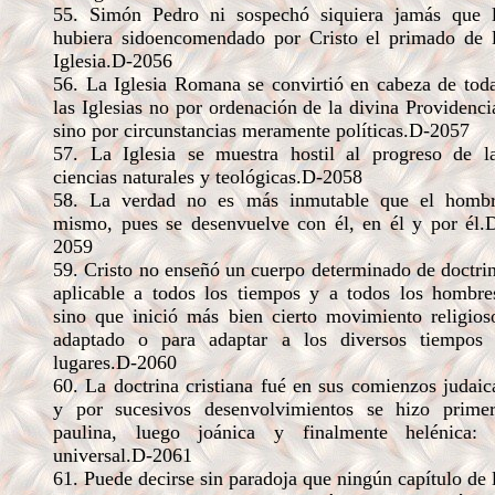
55. Simón Pedro ni sospechó siquiera jamás que 
hubiera sidoencomendado por Cristo el primado de 
Iglesia.D-2056
56. La Iglesia Romana se convirtió en cabeza de tod
las Iglesias no por ordenación de la divina Providenci
sino por circunstancias meramente políticas.D-2057
57. La Iglesia se muestra hostil al progreso de l
ciencias naturales y teológicas.D-2058
58. La verdad no es más inmutable que el homb
mismo, pues se desenvuelve con él, en él y por él.
2059
59. Cristo no enseñó un cuerpo determinado de doctri
aplicable a todos los tiempos y a todos los hombre
sino que inició más bien cierto movimiento religios
adaptado o para adaptar a los diversos tiempos
lugares.D-2060
60. La doctrina cristiana fué en sus comienzos judaic
y por sucesivos desenvolvimientos se hizo prime
paulina, luego joánica y finalmente helénica:
universal.D-2061
61. Puede decirse sin paradoja que ningún capítulo de 