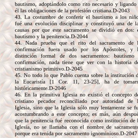
bautismo, adoptándolo como rito necesario y ligando
él las obligaciones de la profesión cristiana.D-2043
43. La costumbre de conferir el bautismo a los niñ
fué una evolución disciplinar y constituyó una de l
causas por que este sacramento se dividió en dos: 
bautismo y la penitencia.D-2044
44. Nada prueba que el rito del sacramento de 
confirmación fuera usado por los Apóstoles, y 
distinción formal de dos sacramentos: bautismo
confirmación, nada tiene que ver con la historia d
cristianismo primitivo.D-2045
45. No todo lo que Pablo cuenta sobre la institución 
la Eucaristía [1 Cor. 11, 23-25], ha de tomar
históricamente.D-2046
46. En la primitiva Iglesia no existió el concepto d
cristiano pecador reconciliado por autoridad de 
Iglesia, sino que la Iglesia sólo muy lentamente se f
acostumbrando a este concepto; es más, aún despu
que la penitencia fué reconocida como institución de 
Iglesia, no se llamaba con el nombre de sacrament
porque era tenida por sacramento ignominioso.D-2047