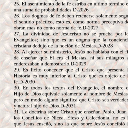
25. El asentimiento de la fe estriba en último término 
una suma de probabilidades.D-2026
26. Los dogmas de fe deben retenerse solamente seg
el sentido práctico, esto es, como norma preceptiva d
obrar, mas no como norma de fe.D-2027
27. La divinidad de Jesucristo no se prueba por l
Evangelios; sino que es un dogma que la concienc
cristiana dedujo de la noción de Mesías.D-2028
28. Al ejercer su ministerio, Jesús no hablaba con el f
de enseñar que El era el Mesías, ni sus milagros 
enderezaban a demostrarlo.D-2029
29. Es lícito conceder que el Cristo que presenta 
Historia es muy inferior al Cristo que es objeto de 
fe.D-2030
30. En todos los textos del Evangelio, el nombre 
Hijo de Dios equivale solamente al nombre de Mesías
pero en modo alguno significa que Cristo sea verdade
y natural hijo de Dios.D-2031
31. La doctrina sobre Cristo que enseñan Pablo, Juan
los Concilios de Nicea, Efeso y Calcedonia, no es 
que Jesús enseñó, sino la que sobre Jesús concibió 