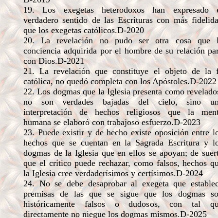
19. Los exegetas heterodoxos han expresado 
verdadero sentido de las Escrituras con más fidelid
que los exegetas católicos.D-2020
20. La revelación no pudo ser otra cosa que 
conciencia adquirida por el hombre de su relación pa
con Dios.D-2021
21. La revelación que constituye el objeto de la 
católica, no quedó completa con los Apóstoles.D-2022
22. Los dogmas que la Iglesia presenta como revelado
no son verdades bajadas del cielo, sino u
interpretación de hechos religiosos que la men
humana se elaboró con trabajoso esfuerzo.D-2023
23. Puede existir y de hecho existe oposición entre l
hechos que se cuentan en la Sagrada Escritura y l
dogmas de la Iglesia que en ellos se apoyan; de suer
que el crítico puede rechazar, como falsos, hechos q
la Iglesia cree verdaderísimos y certísimos.D-2024
24. No se debe desaprobar al exegeta que estable
premisas de las que se sigue que los dogmas s
históricamente falsos o dudosos, con tal q
directamente no niegue los dogmas mismos.D-2025