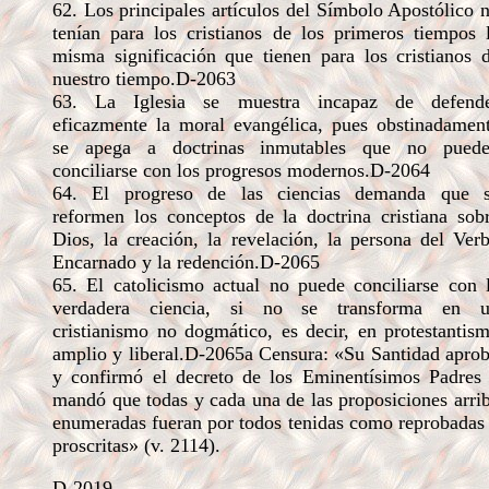
62. Los principales artículos del Símbolo Apostólico 
tenían para los cristianos de los primeros tiempos 
misma significación que tienen para los cristianos 
nuestro tiempo.D-2063
63. La Iglesia se muestra incapaz de defend
eficazmente la moral evangélica, pues obstinadamen
se apega a doctrinas inmutables que no pued
conciliarse con los progresos modernos.D-2064
64. El progreso de las ciencias demanda que 
reformen los conceptos de la doctrina cristiana sob
Dios, la creación, la revelación, la persona del Ver
Encarnado y la redención.D-2065
65. El catolicismo actual no puede conciliarse con 
verdadera ciencia, si no se transforma en 
cristianismo no dogmático, es decir, en protestantis
amplio y liberal.D-2065a Censura: «Su Santidad apro
y confirmó el decreto de los Eminentísimos Padres
mandó que todas y cada una de las proposiciones arri
enumeradas fueran por todos tenidas como reprobadas
proscritas» (v. 2114).
D-2019