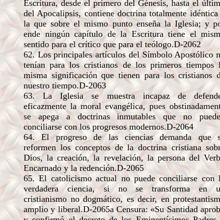
Escritura, desde el primero del Génesis, hasta el últi
del Apocalipsis, contiene doctrina totalmente idéntica
la que sobre el mismo punto enseña la Iglesia; y p
ende ningún capítulo de la Escritura tiene el mis
sentido para el crítico que para el teólogo.D-2062
62. Los principales artículos del Símbolo Apostólico 
tenían para los cristianos de los primeros tiempos 
misma significación que tienen para los cristianos 
nuestro tiempo.D-2063
63. La Iglesia se muestra incapaz de defend
eficazmente la moral evangélica, pues obstinadamen
se apega a doctrinas inmutables que no pued
conciliarse con los progresos modernos.D-2064
64. El progreso de las ciencias demanda que 
reformen los conceptos de la doctrina cristiana sob
Dios, la creación, la revelación, la persona del Ver
Encarnado y la redención.D-2065
65. El catolicismo actual no puede conciliarse con 
verdadera ciencia, si no se transforma en 
cristianismo no dogmático, es decir, en protestantis
amplio y liberal.D-2065a Censura: «Su Santidad apro
y confirmó el decreto de los Eminentísimos Padres