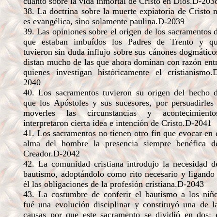
cuanto sobre la vida inmortal de Cristo en Dios.D-203
38. La doctrina sobre la muerte expiatoria de Cristo 
es evangélica, sino solamente paulina.D-2039
39. Las opiniones sobre el origen de los sacramentos 
que estaban imbuídos los Padres de Trento y q
tuvieron sin duda influjo sobre sus cánones dogmático
distan mucho de las que ahora dominan con razón ent
quienes investigan históricamente el cristianismo.
2040
40. Los sacramentos tuvieron su origen del hecho 
que los Apóstoles y sus sucesores, por persuadirles
moverles las circunstancias y acontecimiento
interpretaron cierta idea e intención de Cristo.D-2041
41. Los sacramentos no tienen otro fin que evocar en 
alma del hombre la presencia siempre benéfica d
Creador.D-2042
42. La comunidad cristiana introdujo la necesidad d
bautismo, adoptándolo como rito necesario y ligando
él las obligaciones de la profesión cristiana.D-2043
43. La costumbre de conferir el bautismo a los niñ
fué una evolución disciplinar y constituyó una de l
causas por que este sacramento se dividió en dos: 