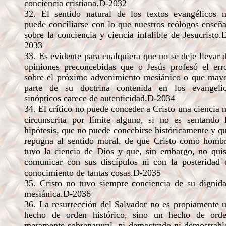
conciencia cristiana.D-2032
32. El sentido natural de los textos evangélicos 
puede conciliarse con lo que nuestros teólogos enseñ
sobre la conciencia y ciencia infalible de Jesucristo.
2033
33. Es evidente para cualquiera que no se deje llevar 
opiniones preconcebidas que o Jesús profesó el err
sobre el próximo advenimiento mesiánico o que may
parte de su doctrina contenida en los evangeli
sinópticos carece de autenticidad.D-2034
34. El crítico no puede conceder a Cristo una ciencia 
circunscrita por límite alguno, si no es sentando 
hipótesis, que no puede concebirse históricamente y q
repugna al sentido moral, de que Cristo como homb
tuvo la ciencia de Dios y que, sin embargo, no qui
comunicar con sus discípulos ni con la posteridad 
conocimiento de tantas cosas.D-2035
35. Cristo no tuvo siempre conciencia de su dignid
mesiánica.D-2036
36. La resurrección del Salvador no es propiamente 
hecho de orden histórico, sino un hecho de ord
meramente sobrenatural, ni demostrado ni demostrabl