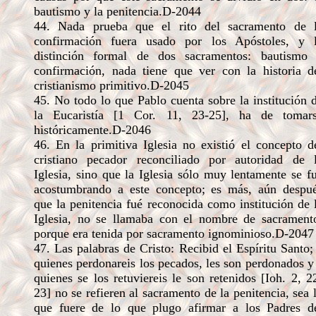
bautismo y la penitencia.D-2044
44. Nada prueba que el rito del sacramento de 
confirmación fuera usado por los Apóstoles, y 
distinción formal de dos sacramentos: bautismo
confirmación, nada tiene que ver con la historia d
cristianismo primitivo.D-2045
45. No todo lo que Pablo cuenta sobre la institución 
la Eucaristía [1 Cor. 11, 23-25], ha de tomar
históricamente.D-2046
46. En la primitiva Iglesia no existió el concepto d
cristiano pecador reconciliado por autoridad de 
Iglesia, sino que la Iglesia sólo muy lentamente se f
acostumbrando a este concepto; es más, aún despu
que la penitencia fué reconocida como institución de 
Iglesia, no se llamaba con el nombre de sacrament
porque era tenida por sacramento ignominioso.D-2047
47. Las palabras de Cristo: Recibid el Espíritu Santo;
quienes perdonareis los pecados, les son perdonados y
quienes se los retuviereis le son retenidos [Ioh. 2, 2
23] no se refieren al sacramento de la penitencia, sea 
que fuere de lo que plugo afirmar a los Padres d