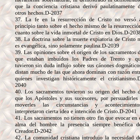
que la conciencia cristiana derivó paulatinamente 
otros hechos.D-2037
37. La fe en la resurrección de Cristo no versó 
principio tanto sobre el hecho mismo de la resurrecció
cuanto sobre la vida inmortal de Cristo en Dios.D-203
38. La doctrina sobre la muerte expiatoria de Cristo 
es evangélica, sino solamente paulina.D-2039
39. Las opiniones sobre el origen de los sacramentos 
que estaban imbuídos los Padres de Trento y q
tuvieron sin duda influjo sobre sus cánones dogmático
distan mucho de las que ahora dominan con razón ent
quienes investigan históricamente el cristianismo.
2040
40. Los sacramentos tuvieron su origen del hecho 
que los Apóstoles y sus sucesores, por persuadirles
moverles las circunstancias y acontecimiento
interpretaron cierta idea e intención de Cristo.D-2041
41. Los sacramentos no tienen otro fin que evocar en 
alma del hombre la presencia siempre benéfica d
Creador.D-2042
42. La comunidad cristiana introdujo la necesidad d