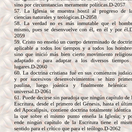
sino por circunstancias meramente políticas.D-2057
57. La Iglesia se muestra hostil al progreso de l
ciencias naturales y teológicas.D-2058
58. La verdad no es más inmutable que el homb
mismo, pues se desenvuelve con él, en él y por él.
2059
59. Cristo no enseñó un cuerpo determinado de doctri
aplicable a todos los tiempos y a todos los hombre
sino que inició más bien cierto movimiento religios
adaptado o para adaptar a los diversos tiempos
lugares.D-2060
60. La doctrina cristiana fué en sus comienzos judaic
y por sucesivos desenvolvimientos se hizo prime
paulina, luego joánica y finalmente helénica:
universal.D-2061
61. Puede decirse sin paradoja que ningún capítulo de 
Escritura, desde el primero del Génesis, hasta el últi
del Apocalipsis, contiene doctrina totalmente idéntica
la que sobre el mismo punto enseña la Iglesia; y p
ende ningún capítulo de la Escritura tiene el mis
sentido para el crítico que para el teólogo.D-2062