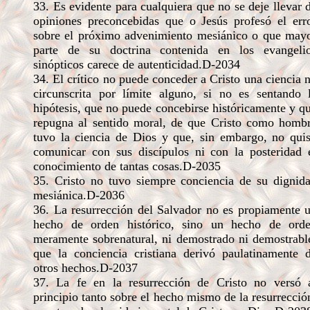
33. Es evidente para cualquiera que no se deje llevar 
opiniones preconcebidas que o Jesús profesó el err
sobre el próximo advenimiento mesiánico o que may
parte de su doctrina contenida en los evangeli
sinópticos carece de autenticidad.D-2034
34. El crítico no puede conceder a Cristo una ciencia 
circunscrita por límite alguno, si no es sentando 
hipótesis, que no puede concebirse históricamente y q
repugna al sentido moral, de que Cristo como homb
tuvo la ciencia de Dios y que, sin embargo, no qui
comunicar con sus discípulos ni con la posteridad 
conocimiento de tantas cosas.D-2035
35. Cristo no tuvo siempre conciencia de su dignid
mesiánica.D-2036
36. La resurrección del Salvador no es propiamente 
hecho de orden histórico, sino un hecho de ord
meramente sobrenatural, ni demostrado ni demostrabl
que la conciencia cristiana derivó paulatinamente 
otros hechos.D-2037
37. La fe en la resurrección de Cristo no versó 
principio tanto sobre el hecho mismo de la resurrecció