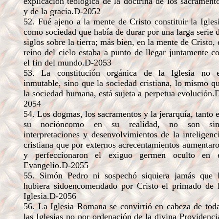
explicación teológica de la doctrina de los sacrament
y de la gracia.D-2052
52. Fué ajeno a la mente de Cristo constituir la Igles
como sociedad que había de durar por una larga serie 
siglos sobre la tierra; más bien, en la mente de Cristo, 
reino del cielo estaba a punto de llegar juntamente c
el fin del mundo.D-2053
53. La constitución orgánica de la Iglesia no 
inmutable, sino que la sociedad cristiana, lo mismo q
la sociedad humana, está sujeta a perpetua evolución.
2054
54. Los dogmas, los sacramentos y la jerarquía, tanto 
su nocióncomo en su realidad, no son sin
interpretaciones y desenvolvimientos de la inteligenc
cristiana que por externos acrecentamientos aumentar
y perfeccionaron el exiguo germen oculto en 
Evangelio.D-2055
55. Simón Pedro ni sospechó siquiera jamás que 
hubiera sidoencomendado por Cristo el primado de 
Iglesia.D-2056
56. La Iglesia Romana se convirtió en cabeza de tod
las Iglesias no por ordenación de la divina Providenci