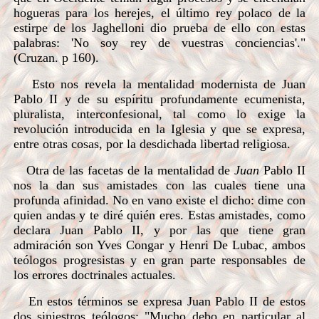
hogueras para los herejes, el último rey polaco de la
estirpe de los Jaghelloni dio prueba de ello con estas
palabras: 'No soy rey de vuestras conciencias'."
(Cruzan. p 160).
Esto nos revela la mentalidad modernista de Juan
Pablo II y de su espíritu profundamente ecumenista,
pluralista, interconfesional, tal como lo exige la
revolución introducida en la Iglesia y que se expresa,
entre otras cosas, por la desdichada libertad religiosa.
Otra de las facetas de la mentalidad de
Juan
Pablo II
nos la dan sus amistades con las cuales tiene una
profunda afinidad. No en vano existe el dicho: dime con
quien andas y te diré quién eres. Estas amistades, como
declara Juan Pablo II, y por las que tiene gran
admiración son Yves Congar y Henri De Lubac, ambos
teólogos progresistas y en gran parte responsables de
los errores doctrinales actuales.
En estos términos se expresa Juan Pablo II de estos
dos siniestros teólogos: "Mucho debo en particular al