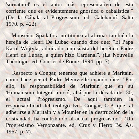
'surnaturel' es el autor más representativo de esta
corriente que es evidentemente gnóstica o cabalistica."
(De la Cábala al Progresismo. ed. Calchaquí. Salta
1970. p. 422).
Monseñor Spadafora no titubea al afirmar también la
herejía de Henri De Lubac cuando dice que: "El Papa
Karol Wojtyla, admirador entusiasta del herético Padre
Henri de Lubac, a quien hizo Cardenal". (La Nouvelle
Théologie. ed. Courier de Rome. 1994. pp. 7).
Respecto a Congar, tenemos que adhiere a Maritain,
como hace ver el Padre Meinvielle cuando dice: "Por
ello, la responsabilidad de Maritain que en su
'Humanismo Integral' inició, allá por la década del 30,
el actual Progresismo. De aquí también la
responsabilidad del teólogo Ives Congar, O.P. que, al
adherirse a Maritain y a Mounier en la destrucción de la
cristiandad, ha contribuido al actual progresismo". (Un
Progresismo Vergonzante. ed. Cruz y Fierro Bs. As.
1967. p. 7).