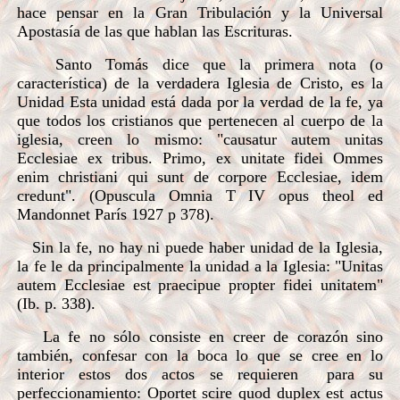
hace pensar en la Gran Tribulación y la Universal
Apostasía de las que hablan las Escrituras.
Santo Tomás dice que la primera nota (o
característica) de la verdadera Iglesia de Cristo, es la
Unidad Esta unidad está dada por la verdad de la fe, ya
que todos los cristianos que pertenecen al cuerpo de la
iglesia, creen lo mismo: "causatur autem unitas
Ecclesiae ex tribus. Primo, ex unitate fidei Ommes
enim christiani qui sunt de corpore Ecclesiae, idem
credunt". (Opuscula Omnia T IV opus theol ed
Mandonnet París 1927 p 378).
Sin la fe, no hay ni puede haber unidad de la Iglesia,
la fe le da principalmente la unidad a la Iglesia: "Unitas
autem Ecclesiae est praecipue propter fidei unitatem"
(Ib. p. 338).
La fe no sólo consiste en creer de corazón sino
también, confesar con la boca lo que se cree en lo
interior estos dos actos se requieren para su
perfeccionamiento: Oportet scire quod duplex est actus