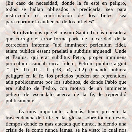
(En caso de necesidad, donde la fe esté en peligro,
todos se hallan obligados a predicarla, sea para
instrucción o confirmación de los fieles, sea
para reprimir la audiencia de los infieles".
No olvidemos que el mismo Santo Tomás considera
que corregir el error forma parte de la caridad, de la
corrección fraterna: "ubi immineret periculum fidei,
etiam publice essent praelati a subditis arguendi. Unde
et Paulus, qui erat subditus Petro, proper imminens
periculum scandali circa fidem, Petrum publice arguit
.". (S. Th. II - II q.33, a4, ad.2) (Cuando hubiera
peliggro en la fe, los prelados pueden ser reprendidos
aún públicamente por los súbditos, de donde Pablo que
era súbdito de Pedro, con motivo de un inminente
peligro de escándalo acerca de la fe, le reprendió
públicamente.
Es muy importante, además, tener presente la
trascendencia de la fe en la Iglesia, sobre todo en estos
tiempos donde es más atacada que nunca, habiendo una
crisis de fe como nunca
jamás, se ha visto; lo cual nos