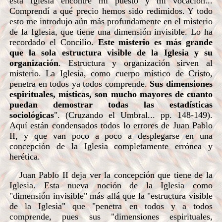
esta Iglesia encontré mi puesto y mi vocación...
Comprendí a qué precio hemos sido redimidos. Y todo
esto me introdujo aún más profundamente en el misterio
de la Iglesia, que tiene una dimensión invisible. Lo ha
recordado el Concilio.
Este misterio es más grande
que la sola estructura visible de la Iglesia y su
organización
. Estructura y organización sirven al
misterio. La Iglesia, como cuerpo místico de Cristo,
penetra en todos ya todos comprende.
Sus dimensiones
espirituales, místicas, son mucho mayores de cuanto
puedan demostrar todas las estadísticas
sociológicas
". (Cruzando el Umbral... pp. 148-149).
Aquí están condensados todos lo errores de Juan Pablo
II, y que van poco a poco a desplegarse en una
concepción de la Iglesia completamente errónea y
herética.
Juan Pablo II deja ver la concepción que tiene de la
Iglesia. Esta nueva noción de la Iglesia como
"dimensión invisible" más allá que la "estructura visible
de la Iglesia" que "penetra en todos y a todos
comprende, pues sus "dimensiones espirituales,