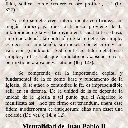
fidei, scilicet corde credere et ore profiteri, ..." (Ib.
327).
No sólo se debe creer interiormente con firmeza sin
ningún titubeo, ya que la firmeza proviene de la
infalibilidad de la verdad divina en la cual la fe se basa,
sino que además la confesión de la fe debe ser simple,
es decir sin simulación, sin mezcla con el error y sin
variación (cambios): "Sed confessio fidei debet esse
simplex, id est absque simulatione,...absque erroris
permixtione,.. absque variatione (Ib p327).
Se comprende así la importancia capital y
fundamental de la fe como base y fundamento de la
Iglesia. Si se ataca o contradice la fe, es imprescindible
salir en su defensa. De la unidad de la fe depende la
unidad de la Iglesia a tal punto que el Angélico lo
manifiesta así: "hoc pro firmo est tenendum, unam esse
fidem modernorum et antiquorum: alias non esset una
ecclesia (De Ver, q 14, a 12).
Mentalidad de Juan Pablo II