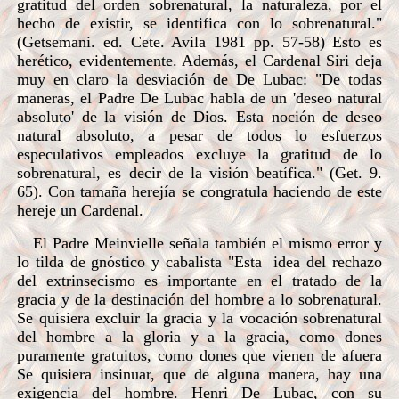
gratitud del orden sobrenatural, la naturaleza, por el
hecho de existir, se identifica con lo sobrenatural."
(Getsemani. ed. Cete. Avila 1981 pp. 57-58) Esto es
herético, evidentemente. Además, el Cardenal Siri deja
muy en claro la desviación de De Lubac: "De todas
maneras, el Padre De Lubac habla de un 'deseo natural
absoluto' de la visión de Dios. Esta noción de deseo
natural absoluto, a pesar de todos lo esfuerzos
especulativos empleados excluye la gratitud de lo
sobrenatural, es decir de la visión beatífica." (Get. 9.
65). Con tamaña herejía se congratula haciendo de este
hereje un Cardenal.
El Padre Meinvielle señala también el mismo error y
lo tilda de gnóstico y cabalista "Esta idea del rechazo
del extrinsecismo es importante en el tratado de la
gracia y de la destinación del hombre a lo sobrenatural.
Se quisiera excluir la gracia y la vocación sobrenatural
del hombre a la gloria y a la gracia, como dones
puramente gratuitos, como dones que vienen de afuera
Se quisiera insinuar, que de alguna manera, hay una
exigencia del hombre. Henri De Lubac, con su