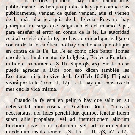
Los errores públicos hay que denunciarlos
públicamente, las herejías públicas hay que combatirlas
públicamente, vengan de quien vengan, aún si vienen
de la más alta jerarquía de la Iglesia. Pues no hay
jerarquía, ni cargo que valga aún el del mismo Papa,
para enseñar el error en contra de la fe. La autoridad
está al servicio de la fe, no hay autoridad que valga en
contra de la fe católica, no hay obediencia que obligue
en contra de la Fe. La Fe es como dice Santo Tomás
uno de los fundamentos de la Iglesia, Ecclesia Fundatur
in fide et sacramenta (S Th. Supo q6, a6). Sin fe no se
puede agradar a Dios por eso dicen también las
Escrituras mi justo vive de la fe (Heb 10,38). El justo
vivirá por la fe (Rom. 1, 17). La fe hay que conservarla
más que la vida misma.
Cuando la fe está en peligro hay que salir en su
defensa tal como enseña el Angélico Doctor: "in casu
necessitatis, ubi fides periclitatur, quilibet tenetur fidem
suam aliis propalare, vel ad instructionem aliorum
fidelium sive confirmationem vel ad reprimendum
infedelium insultationem" (S. Th. II II, q3, a2, ad2).