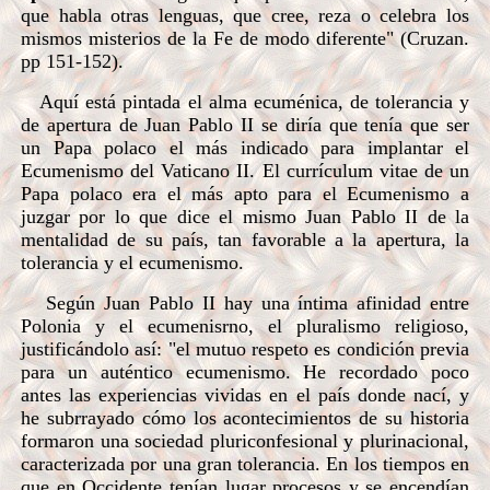
que habla otras lenguas, que cree, reza o celebra los
mismos misterios de la Fe de modo diferente" (Cruzan.
pp 151-152).
Aquí está pintada el alma ecuménica, de tolerancia y
de apertura de Juan Pablo II se diría que tenía que ser
un Papa polaco el más indicado para implantar el
Ecumenismo del Vaticano II. El currículum vitae de un
Papa polaco era el más apto para el Ecumenismo a
juzgar por lo que dice el mismo Juan Pablo II de la
mentalidad de su país, tan favorable a la apertura, la
tolerancia y el ecumenismo.
Según Juan Pablo II hay una íntima afinidad entre
Polonia y el ecumenisrno, el pluralismo religioso,
justificándolo así: "el mutuo respeto es condición previa
para un auténtico ecumenismo. He recordado poco
antes las experiencias vividas en el país donde nací, y
he subrrayado cómo los acontecimientos de su historia
formaron una sociedad pluriconfesional y plurinacional,
caracterizada por una gran tolerancia. En los tiempos en
que en Occidente tenían lugar procesos y se encendían