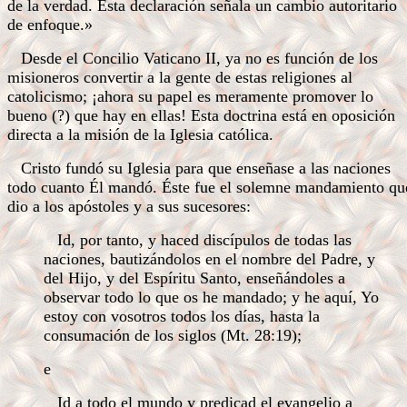
de la verdad. Esta declaración señala un cambio autoritario
de enfoque.»
Desde el Concilio Vaticano II, ya no es función de los
misioneros convertir a la gente de estas religiones al
catolicismo; ¡ahora su papel es meramente promover lo
bueno (?) que hay en ellas! Esta doctrina está en oposición
directa a la misión de la Iglesia católica.
Cristo fundó su Iglesia para que enseñase a las naciones
todo cuanto Él mandó. Éste fue el solemne mandamiento qu
dio a los apóstoles y a sus sucesores:
Id, por tanto, y haced discípulos de todas las
naciones, bautizándolos en el nombre del Padre, y
del Hijo, y del Espíritu Santo, enseñándoles a
observar todo lo que os he mandado; y he aquí, Yo
estoy con vosotros todos los días, hasta la
consumación de los siglos (Mt. 28:19);
e
Id a todo el mundo y predicad el evangelio a