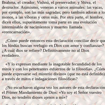
Brahma, el creador; Vishnú, el preservador; y Shiva, el
destructor. Asimismo, veneran a varios animales: las vacas,
por ejemplo, son las más sagradas; pero también adoran a lo
monos, a las víboras y otros más. Por otra parte, el hombre,
dicen ellos, supuestamente toma parte en una evolución
interminable de nacimientos y muertes llamada
«reencarnación».
¿Cómo puede entonces esta declaración conciliar decir qu
los hindús buscan «refugio en Dios con amor y confianza»?
¿A cuál dios se refiere? Definitivamente no al Dios
verdadero.
«Y lo expresan mediante la inagotable fecundidad de los
mitos y con los penetrantes esfuerzos de la filosofía». ¿Cóm
puede expresarse «el misterio divino» (que no está definido)
a través de mitos e indagaciones filosóficas?
¿No escucharon alguna vez los autores de esta declaración
el Primer Mandamiento de Dios: «Yo soy el Señor vuestro
Dios, no tendréis dioses ajenos a mí»?