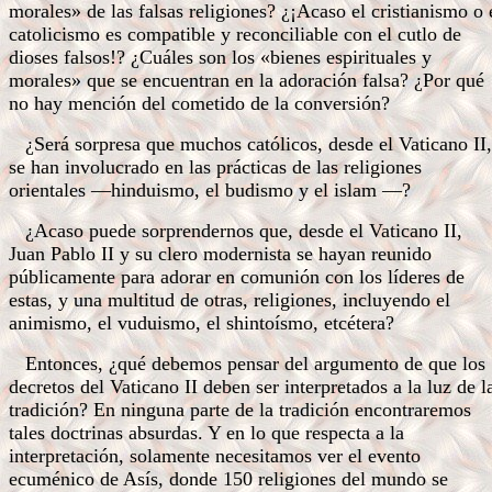
morales» de las falsas religiones? ¿¡Acaso el cristianismo o 
catolicismo es compatible y reconciliable con el cutlo de
dioses falsos!? ¿Cuáles son los «bienes espirituales y
morales» que se encuentran en la adoración falsa? ¿Por qué
no hay mención del cometido de la conversión?
¿Será sorpresa que muchos católicos, desde el Vaticano II,
se han involucrado en las prácticas de las religiones
orientales —hinduismo, el budismo y el islam —?
¿Acaso puede sorprendernos que, desde el Vaticano II,
Juan Pablo II y su clero modernista se hayan reunido
públicamente para adorar en comunión con los líderes de
estas, y una multitud de otras, religiones, incluyendo el
animismo, el vuduismo, el shintoísmo, etcétera?
Entonces, ¿qué debemos pensar del argumento de que los
decretos del Vaticano II deben ser interpretados a la luz de l
tradición? En ninguna parte de la tradición encontraremos
tales doctrinas absurdas. Y en lo que respecta a la
interpretación, solamente necesitamos ver el evento
ecuménico de Asís, donde 150 religiones del mundo se