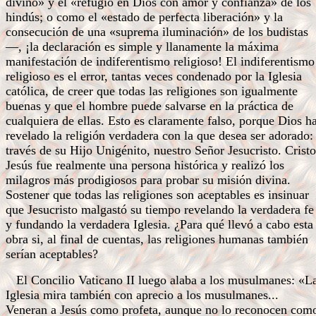
divino» y el «refugio en Dios con amor y confianza» de los
hindús; o como el «estado de perfecta liberación» y la
consecución de una «suprema iluminación» de los budistas
—, ¡la declaración es simple y llanamente la máxima
manifestación de indiferentismo religioso! El indiferentismo
religioso es el error, tantas veces condenado por la Iglesia
católica, de creer que todas las religiones son igualmente
buenas y que el hombre puede salvarse en la práctica de
cualquiera de ellas. Esto es claramente falso, porque Dios h
revelado la religión verdadera con la que desea ser adorado:
través de su Hijo Unigénito, nuestro Señor Jesucristo. Cristo
Jesús fue realmente una persona histórica y realizó los
milagros más prodigiosos para probar su misión divina.
Sostener que todas las religiones son aceptables es insinuar
que Jesucristo malgastó su tiempo revelando la verdadera fe
y fundando la verdadera Iglesia. ¿Para qué llevó a cabo esta
obra si, al final de cuentas, las religiones humanas también
serían aceptables?
El Concilio Vaticano II luego alaba a los musulmanes: «L
Iglesia mira también con aprecio a los musulmanes...
Veneran a Jesús como profeta, aunque no lo reconocen com