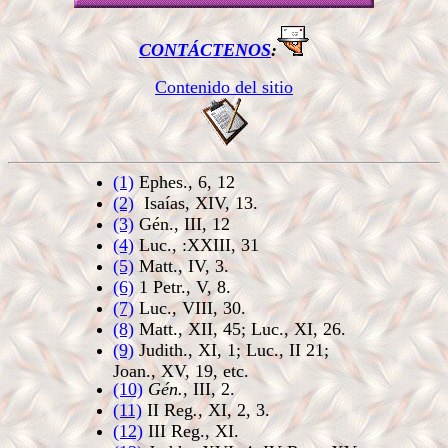
CONTÁCTENOS
:
Contenido del sitio
(1)
Ephes., 6, 12
(2)
Isaías, XIV, 13.
(3)
Gén., III, 12
(4)
Luc., :XXIII, 31
(5)
Matt., IV, 3.
(6)
1 Petr., V, 8.
(7)
Luc., VIII, 30.
(8)
Matt., XII, 45; Luc., XI, 26.
(9)
Judith., XI, 1; Luc., II 21;
Joan., XV, 19, etc.
(10)
Gén.,
III, 2.
(11)
II Reg
.,
XI, 2, 3.
(12)
III Reg., XI.