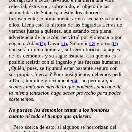
consagrado a Dios, llevando en la tierra una vida
celestial, éstos son, sobre todo, el objeto de las
acometidas de Satanás; a éstos los aborrece
furiosamente; continuamente arma asechanzas contra
ellos. Llena está la historia de las Sagradas Letras de
varones justos a quienes, aun estando con plena
advertencia de la razón, pervirtió por violencia o por
engaño. Adán
, David
, Salomón
y otros
(10)
(11)
(12)
(13)
que será difícil enumerar, sufrieron furiosos ataques
de los demonios y su sagaz astucia, a la que no es
posible resistir con el ingenio y las fuerzas humanas.
¿Quién, pues, se figurará estar bastante seguro con
sus propias fuerzas? Por consiguiente, debemos pedir
a Dios, humilde y rectamente
, no permita
que
(14)
seamos tentados más de lo que podemos sino que de
la misma tentación haga sacar provecho para poder
sostenemos.
No pueden los demonios tentar a los hombres
cuanto ni todo el tiempo que quieren
.
Pero acerca de esto, si algunos se horrorizan del