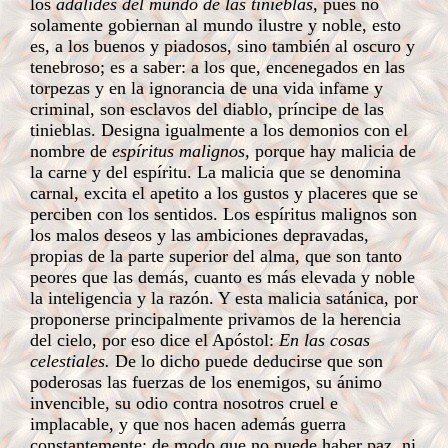
los
adalides del mundo de las tinieblas,
pues no
solamente gobiernan al mundo ilustre y noble, esto
es, a los buenos y piadosos, sino también al oscuro y
tenebroso; es a saber: a los que, encenegados en las
torpezas y en la ignorancia de una vida infame y
criminal, son esclavos del diablo, príncipe de las
tinieblas. Designa igualmente a los demonios con el
nombre de
espíritus malignos,
porque hay malicia de
la carne y del espíritu. La malicia que se denomina
carnal, excita el apetito a los gustos y placeres que se
perciben con los sentidos. Los espíritus malignos son
los malos deseos y las ambiciones depravadas,
propias de la parte superior del alma, que son tanto
peores que las demás, cuanto es más elevada y noble
la inteligencia y la razón. Y esta malicia satánica, por
proponerse principalmente privamos de la herencia
del cielo, por eso dice el Apóstol:
En las cosas
celestiales.
De lo dicho puede deducirse que son
poderosas las fuerzas de los enemigos, su ánimo
invencible, su odio contra nosotros cruel e
implacable, y que nos hacen además guerra
constantemente; de modo que no puede haber paz, ni