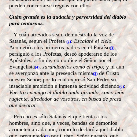
pueden concertarse treguas con ellos.
Cuán grande es la audacia y perversidad del diablo
para tentarnos.
Y cuán atrevidos sean, demuéstralo la voz de
Satanás, según el Profeta
:
Escalaré el cielo.
(2)
Acometió a los primeros padres en el Paraíso
,
(3)
persiguió a los Profetas, deseó apoderarse de los
Apóstoles, a fin de, como dice el Señor por el
Evangelista
,
zarandearlos como el trigo;
y ni aun
(4)
se avergonzó ante la presencia misma
de Cristo
(5)
nuestro Señor; por lo cual expresó San Pedro su
insaciable ambición e inmensa actividad diciendo
:
(6)
Vuestro enemigo el diablo anda girando, como león
rugiente, alrededor de vosotros, en busca de presa
que devorar.
Pero no es sólo Satanás el que tienta a los
hombres, sino que, a veces, bandas de demonios
acometen a cada uno, como lo declaró aquel diablo
que, preguntado
por Cristo, Señor nuestro, qué
(7)