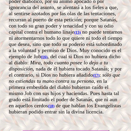
poder diabólico, por su ánimo apocado o por
ignorancia del asunto, se alentará a los fieles a que,
al sentirse azotados por las olas de las tentaciones,
recurran al puerto de esta petición; porque Satanás,
con todo su gran poder y tenacidad y con su odio
capital contra el humano linaje
no puede tentarnos
(15)
ni atormentarnos todo lo que quiere ni todo el tiempo
que desea, sino que todo su poderío está subordinado
a la voluntad y permiso de Dios. Muy conocido es el
ejemplo de Job
, del cual si Dios no hubiera dicho
(16)
al diablo:
Mira, todo cuanto posee lo dejo a tu
disposición
, nada de él hubiera tocado Satanás; y por
el contrario, si Dios no hubiera añadido
:
sólo que
(17)
no extiendas tu mano contra su persona
, en la
primera embestida del diablo hubieran caído el
mismo Job con sus hijos y haciendas. Pues hasta tal
grado está limitado el poder de Satanás, que ni aun
en aquellos cerdos
de que hablan los Evangelistas
(18)
hubieran podido entrar sin la divina licencia.