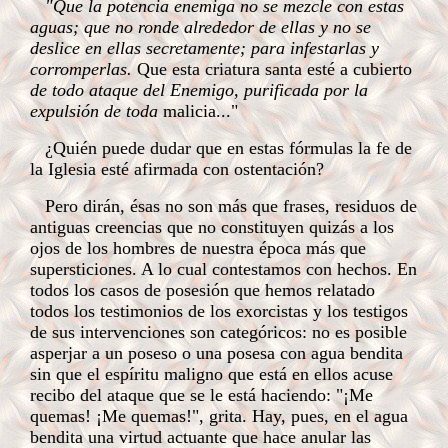
"Que la potencia enemiga no se mezcle con estas
aguas; que no ronde alrededor de ellas y no se
deslice en ellas secretamente; para infestarlas y
corromperlas.
Que esta criatura santa esté a cubierto
de todo ataque del Enemigo, purificada por la
expulsión de toda
malicia..."
¿Quién puede dudar que en estas fórmulas la fe de
la Iglesia esté afirmada con ostentación?
Pero dirán, ésas no son más que frases, residuos de
antiguas creencias que no constituyen quizás a los
ojos de los hombres de nuestra época más que
supersticiones. A lo cual contestamos con hechos. En
todos los casos de posesión que hemos relatado
todos los testimonios de los exorcistas y los testigos
de sus intervenciones son categóricos: no es posible
asperjar a un poseso o una posesa con agua bendita
sin que el espíritu maligno que está en ellos acuse
recibo del ataque que se le está haciendo: "¡Me
quemas! ¡Me quemas!", grita. Hay, pues, en el agua
bendita una virtud actuante que hace anular las