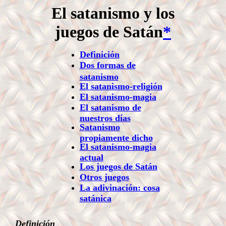
El satanismo y los
juegos de Satán
*
Definición
Dos formas de
satanismo
El satanismo-religión
El satanismo-magia
El satanismo de
nuestros días
Satanismo
propiamente dicho
El satanismo-magia
actual
Los juegos de Satán
Otros juegos
La adivinación: cosa
satánica
Definición