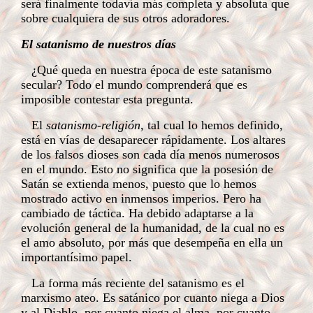
será finalmente todavía más completa y absoluta que
sobre cualquiera de sus otros adoradores.
El satanismo de nuestros días
¿Qué queda en nuestra época de este satanismo
secular? Todo el mundo comprenderá que es
imposible contestar esta pregunta.
El
satanismo-religión,
tal cual lo hemos definido,
está en vías de desaparecer rápidamente. Los altares
de los falsos dioses son cada día menos numerosos
en el mundo. Esto no significa que la posesión de
Satán se extienda menos, puesto que lo hemos
mostrado activo en inmensos imperios. Pero ha
cambiado de táctica. Ha debido adaptarse a la
evolución general de la humanidad, de la cual no es
el amo absoluto, por más que desempeña en ella un
importantísimo papel.
La forma más reciente del satanismo es el
marxismo ateo. Es satánico por cuanto niega a Dios
y al Diablo, por cuanto niega el alma, por cuanto