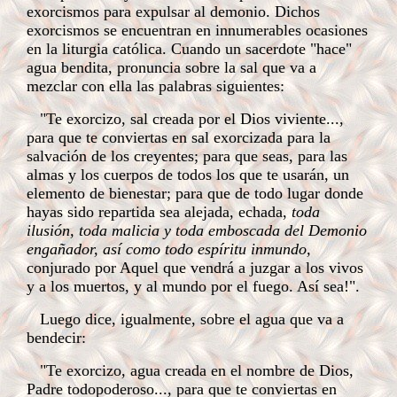
exorcismos para expulsar al demonio. Dichos
exorcismos se encuentran en innumerables ocasiones
en la liturgia católica. Cuando un sacerdote "hace"
agua bendita, pronuncia sobre la sal que va a
mezclar con ella las palabras siguientes:
"Te exorcizo, sal creada por el Dios viviente...,
para que te conviertas en sal exorcizada para la
salvación de los creyentes; para que seas, para las
almas y los cuerpos de todos los que te usarán, un
elemento de bienestar; para que de todo lugar donde
hayas sido repartida sea alejada, echada,
toda
ilusión, toda malicia y toda emboscada del Demonio
engañador, así como todo espíritu inmundo,
conjurado por Aquel que vendrá a juzgar a los vivos
y a los muertos, y al mundo por el fuego. Así sea!".
Luego dice, igualmente, sobre el agua que va a
bendecir:
"Te exorcizo, agua creada en el nombre de Dios,
Padre todopoderoso..., para que te conviertas en