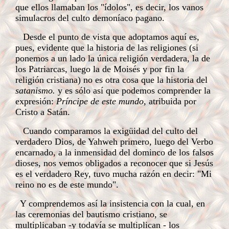
que ellos llamaban los "ídolos", es decir, los vanos
simulacros del culto demoníaco pagano.
Desde el punto de vista que adoptamos aquí es,
pues, evidente que la historia de las religiones (si
ponemos a un lado la única religión verdadera, la de
los Patriarcas, luego la de Moisés y por fin la
religión cristiana) no es otra cosa que la historia del
satanismo.
y es sólo así que podemos comprender la
expresión:
Príncipe de este mundo,
atribuida por
Cristo a Satán.
Cuando comparamos la exigüidad del culto del
verdadero Dios, de Yahweh primero, luego del Verbo
encarnado, a la inmensidad del dominco de los falsos
dioses, nos vemos obligados a reconocer que si Jesús
es el verdadero Rey, tuvo mucha razón en decir: "Mi
reino no es de este mundo".
Y comprendemos así la insistencia con la cual, en
las ceremonias del bautismo cristiano, se
multiplicaban -y todavía se multiplican - los