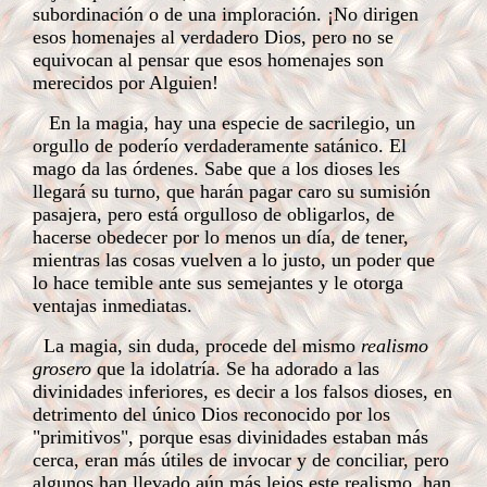
subordinación o de una imploración. ¡No dirigen
esos homenajes al verdadero Dios, pero no se
equivocan al pensar que esos homenajes son
merecidos por Alguien!
En la magia, hay una especie de sacrilegio, un
orgullo de poderío verdaderamente satánico. El
mago da las órdenes. Sabe que a los dioses les
llegará su turno, que harán pagar caro su sumisión
pasajera, pero está orgulloso de obligarlos, de
hacerse obedecer por lo menos un día, de tener,
mientras las cosas vuelven a lo justo, un poder que
lo hace temible ante sus semejantes y le otorga
ventajas inmediatas.
La magia, sin duda, procede del mismo
realismo
grosero
que la idolatría. Se ha adorado a las
divinidades inferiores, es decir a los falsos dioses, en
detrimento del único Dios reconocido por los
"primitivos", porque esas divinidades estaban más
cerca, eran más útiles de invocar y de conciliar, pero
algunos han llevado aún más lejos este realismo, han