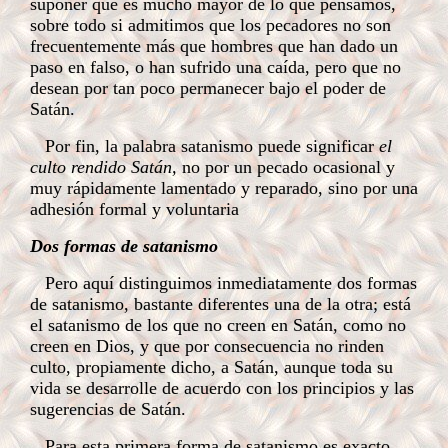
suponer que es mucho mayor de lo que pensamos,
sobre todo si admitimos que los pecadores no son
frecuentemente más que hombres que han dado un
paso en falso, o han sufrido una caída, pero que no
desean por tan poco permanecer bajo el poder de
Satán.
Por fin, la palabra satanismo puede significar
el
culto rendido Satán,
no por un pecado ocasional y
muy rápidamente lamentado y reparado, sino por una
adhesión formal y voluntaria
Dos formas de satanismo
Pero aquí distinguimos inmediatamente dos formas
de satanismo, bastante diferentes una de la otra; está
el satanismo de los que no creen en Satán, como no
creen en Dios, y que por consecuencia no rinden
culto, propiamente dicho, a Satán, aunque toda su
vida se desarrolle de acuerdo con los principios y las
sugerencias de Satán.
Para esta primera forma de satanismo es exacto