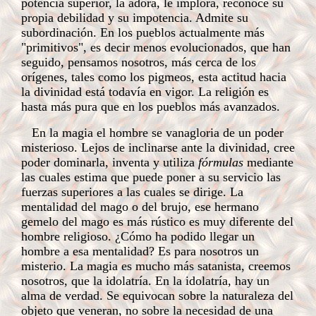
potencia superior, la adora, le implora, reconoce su
propia debilidad y su impotencia. Admite su
subordinación. En los pueblos actualmente más
"primitivos", es decir menos evolucionados, que han
seguido, pensamos nosotros, más cerca de los
orígenes, tales como los pigmeos, esta actitud hacia
la divinidad está todavía en vigor. La religión es
hasta más pura que en los pueblos más avanzados.
En la magia el hombre se vanagloria de un poder
misterioso. Lejos de inclinarse ante la divinidad, cree
poder dominarla, inventa y utiliza
fórmulas
mediante
las cuales estima que puede poner a su servicio las
fuerzas superiores a las cuales se dirige. La
mentalidad del mago o del brujo, ese hermano
gemelo del mago es más rústico es muy diferente del
hombre religioso. ¿Cómo ha podido llegar un
hombre a esa mentalidad? Es para nosotros un
misterio. La magia es mucho más satanista, creemos
nosotros, que la idolatría. En la idolatría, hay un
alma de verdad. Se equivocan sobre la naturaleza del
objeto que veneran, no sobre la necesidad de una