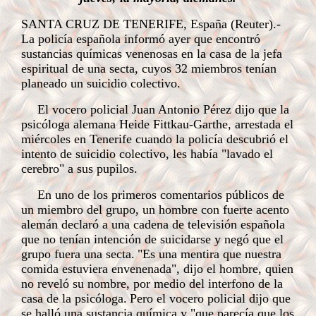
SANTA CRUZ DE TENERIFE, España (Reuter).-
La policía española informó ayer que encontró
sustancias químicas venenosas en la casa de la jefa
espiritual de una secta, cuyos 32 miembros tenían
planeado un suicidio colectivo.
El vocero policial Juan Antonio Pérez dijo que la
psicóloga alemana Heide Fittkau-Garthe, arrestada el
miércoles en Tenerife cuando la policía descubrió el
intento de suicidio colectivo, les había "lavado el
cerebro" a sus pupilos.
En uno de los primeros comentarios públicos de
un miembro del grupo, un hombre con fuerte acento
alemán declaró a una cadena de televisión española
que no tenían intención de suicidarse y negó que el
grupo fuera una secta.
"Es una mentira que nuestra
comida estuviera envenenada", dijo el hombre, quien
no reveló su nombre, por medio del interfono de la
casa de la psicóloga.
Pero el vocero policial dijo que
se halló una sustancia química y "que parecía que los