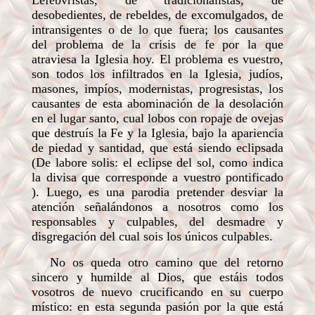
Lefebvristas, de tradicionalistas, de
desobedientes, de rebeldes, de excomulgados, de
intransigentes o de lo que fuera; los causantes
del problema de la crisis de fe por la que
atraviesa la Iglesia hoy. El problema es vuestro,
son todos los infiltrados en la Iglesia, judíos,
masones, impíos, modernistas, progresistas, los
causantes de esta abominación de la desolación
en el lugar santo, cual lobos con ropaje de ovejas
que destruís la Fe y la Iglesia, bajo la apariencia
de piedad y santidad, que está siendo eclipsada
(De labore solis: el eclipse del sol, como indica
la divisa que corresponde a vuestro pontificado
). Luego, es una parodia pretender desviar la
atención señalándonos a nosotros como los
responsables y culpables, del desmadre y
disgregación del cual sois los únicos culpables.
No os queda otro camino que del retorno
sincero y humilde al Dios, que estáis todos
vosotros de nuevo crucificando en su cuerpo
místico: en esta segunda pasión por la que está