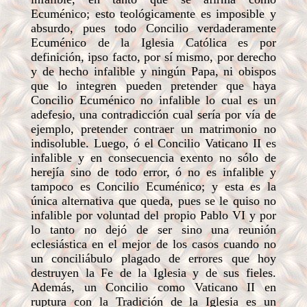
Ecuménico; esto teológicamente es imposible y
absurdo, pues todo Concilio verdaderamente
Ecuménico de la Iglesia Católica es por
definición, ipso facto, por sí mismo, por derecho
y de hecho infalible y ningún Papa, ni obispos
que lo integren pueden pretender que haya
Concilio Ecuménico no infalible lo cual es un
adefesio, una contradicción cual sería por vía de
ejemplo, pretender contraer un matrimonio no
indisoluble. Luego, ó el Concilio Vaticano II es
infalible y en consecuencia exento no sólo de
herejía sino de todo error, ó no es infalible y
tampoco es Concilio Ecuménico; y esta es la
única alternativa que queda, pues se le quiso no
infalible por voluntad del propio Pablo VI y por
lo tanto no dejó de ser sino una reunión
eclesiástica en el mejor de los casos cuando no
un conciliábulo plagado de errores que hoy
destruyen la Fe de la Iglesia y de sus fieles.
Además, un Concilio como Vaticano II en
ruptura con la Tradición de la Iglesia es un