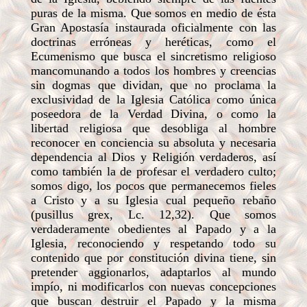
puras de la misma. Que somos en medio de ésta
Gran Apostasía instaurada oficialmente con las
doctrinas erróneas y heréticas, como el
Ecumenismo que busca el sincretismo religioso
mancomunando a todos los hombres y creencias
sin dogmas que dividan, que no proclama la
exclusividad de la Iglesia Católica como única
poseedora de la Verdad Divina, o como la
libertad religiosa que desobliga al hombre
reconocer en conciencia su absoluta y necesaria
dependencia al Dios y Religión verdaderos, así
como también la de profesar el verdadero culto;
somos digo, los pocos que permanecemos fieles
a Cristo y a su Iglesia cual pequeño rebaño
(pusillus grex, Lc. 12,32). Que somos
verdaderamente obedientes al Papado y a la
Iglesia, reconociendo y respetando todo su
contenido que por constitución divina tiene, sin
pretender aggionarlos, adaptarlos al mundo
impío, ni modificarlos con nuevas concepciones
que buscan destruir el Papado y la misma