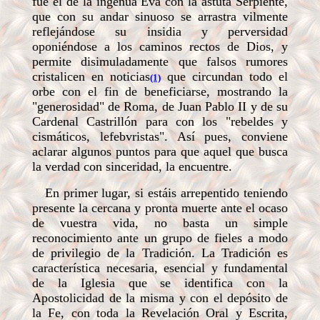
fue el de la ingenua Eva con la astuta Serpiente,
que con su andar sinuoso se arrastra vilmente
reflejándose su insidia y perversidad
oponiéndose a los caminos rectos de Dios, y
permite disimuladamente que falsos rumores
cristalicen en noticias
que circundan todo el
(1)
orbe con el fin de beneficiarse, mostrando la
"generosidad" de Roma, de Juan Pablo II y de su
Cardenal Castrillón para con los "rebeldes y
cismáticos, lefebvristas". Así pues, conviene
aclarar algunos puntos para que aquel que busca
la verdad con sinceridad, la encuentre.
En primer lugar, si estáis arrepentido teniendo
presente la cercana y pronta muerte ante el ocaso
de vuestra vida, no basta un simple
reconocimiento ante un grupo de fieles a modo
de privilegio de la Tradición. La Tradición es
característica necesaria, esencial y fundamental
de la Iglesia que se identifica con la
Apostolicidad de la misma y con el depósito de
la Fe, con toda la Revelación Oral y Escrita,