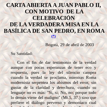
CARTA ABIERTA
A
JUAN PABLO II,
CON MOTIVO DE LA
CELEBRACIÓN
DE LA VERDADERA MISA EN LA
BASÍLICA DE SAN PEDRO, EN ROMA
(
*
)
Bogotá, 29 de abril de 2003
Su Santidad:
Con el fin de dar testimonio de la verdad
aunque con pocas esperanzas de tener eco y
respuesta, pues la ley del silencio campea
cuando la verdad se proclama, mientras Roma
modernista serpentea los abismos del error, sin
gustar de la claridad y derechura, cuando su
lenguaje no es más: "Si, si; No, no; porque todo
lo demás viene del maligno" (Mt.5, 37.) sino que
prefiere el diálogo perverso y demoníaco cual