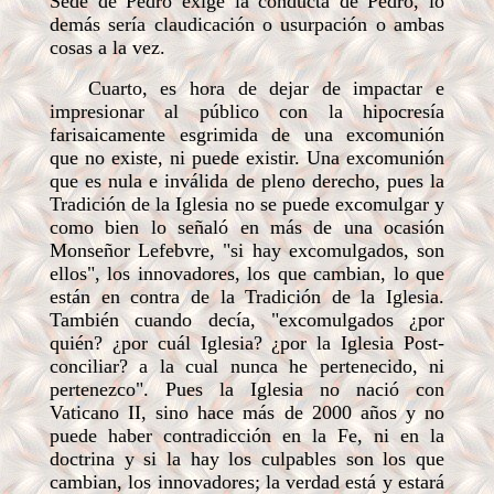
Sede de Pedro exige la conducta de Pedro, lo
demás sería claudicación o usurpación o ambas
cosas a la vez.
Cuarto, es hora de dejar de impactar e
impresionar al público con la hipocresía
farisaicamente esgrimida de una excomunión
que no existe, ni puede existir. Una excomunión
que es nula e inválida de pleno derecho, pues la
Tradición de la Iglesia no se puede excomulgar y
como bien lo señaló en más de una ocasión
Monseñor Lefebvre, "si hay excomulgados, son
ellos", los innovadores, los que cambian, lo que
están en contra de la Tradición de la Iglesia.
También cuando decía, "excomulgados ¿por
quién? ¿por cuál Iglesia? ¿por la Iglesia Post-
conciliar? a la cual nunca he pertenecido, ni
pertenezco". Pues la Iglesia no nació con
Vaticano II, sino hace más de 2000 años y no
puede haber contradicción en la Fe, ni en la
doctrina y si la hay los culpables son los que
cambian, los innovadores; la verdad está y estará