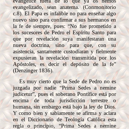
evangelice fuera de lo que ya os hemos
evangelizado, sean anatema. (Conmonitorio
c.8). El Papa es infalible no para enseñar algo
nuevo sino para confirmar a sus hermanos en
la fe de siempre, pues: “No fue prometido a
los sucesores de Pedro el Espíritu Santo para
que por revelación suya manifestaran una
nueva doctrina, sino para que, con su
asistencia, santamente custodiaran y fielmente
expusieran la revelación transmitida por los
Apóstoles, es decir el depósito de la fe”
(Denzinger 1836).
Es muy cierto que la Sede de Pedro no es
juzgada por nadie “Prima Sedes a nemine
judicetur”, pues el soberano Pontífice está por
encima de toda jurisdicción terrestre o
humana, sin embargo está bajo la ley de Dios.
Y como bien y sabiamente se afirma y aclara
en el Diccionario de Teología Católica esta
regla o principio, “Prima Sedes a nemine