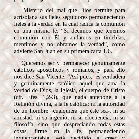
Misterio del mal que Dios permite para
acrisolar a sus fieles seguidores permaneciendo
fieles a la verdad en la cual radica la comunión
en una misma fe: “Si decimos que tenemos
comunión con Él y andamos en tinieblas,
mentimos y no obramos la verdad”, como
advierte San Juan en su primera carta 1,6.
Queremos ser y permanecer genuinamente
católicos apostólicos y romanos, y para ello
nos dice San Vicente: “Así pues,
es verdadera
y genuinamente católico aquel que ama la
verdad de Dios, la Iglesia, el cuerpo de Cristo
(cfr. Efes. 1,2-3), que nada antepone a la
Religión divina, a la fe católica: ni la autoridad
de un hombre –cualquiera que éste sea-, ni su
amistad, ni su ingenio, ni su elocuencia, ni su
filosofía, sino que despreciando todas estas
cosas, firme en la fe, permaneciendo
inquebrantable, está decidido a creer y