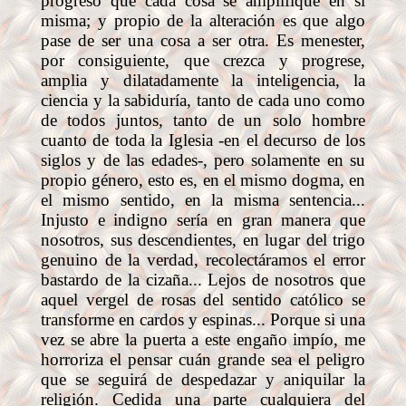
progreso que cada cosa se amplifique en sí
misma; y propio de la alteración es que algo
pase de ser una cosa a ser otra. Es menester,
por consiguiente, que crezca y progrese,
amplia y dilatadamente la inteligencia, la
ciencia y la sabiduría, tanto de cada uno como
de todos juntos, tanto de un solo hombre
cuanto de toda la Iglesia -en el decurso de los
siglos y de las edades-, pero solamente en su
propio género, esto es, en el mismo dogma, en
el mismo sentido, en la misma sentencia...
Injusto e indigno sería en gran manera que
nosotros, sus descendientes, en lugar del trigo
genuino de la verdad, recolectáramos el error
bastardo de la cizaña... Lejos de nosotros que
aquel vergel de rosas del sentido católico se
transforme en cardos y espinas... Porque si una
vez se abre la puerta a este engaño impío, me
horroriza el pensar cuán grande sea el peligro
que se seguirá de despedazar y aniquilar la
religión. Cedida una parte cualquiera del