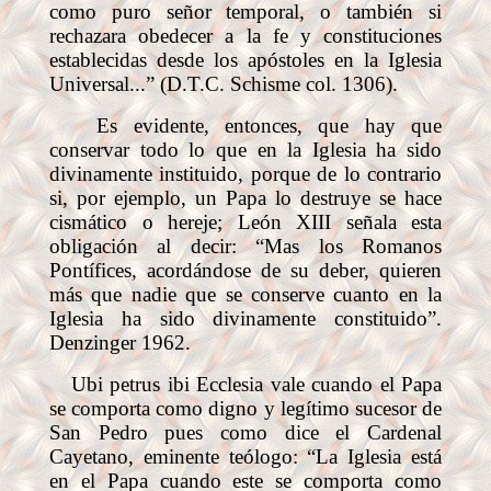
como puro señor temporal, o también si
rechazara obedecer a la fe y constituciones
establecidas desde los apóstoles en la Iglesia
Universal...” (D.T.C. Schisme col. 1306).
Es evidente, entonces, que hay que
conservar todo lo que en la Iglesia ha sido
divinamente instituido, porque de lo contrario
si, por ejemplo, un Papa lo destruye se hace
cismático o hereje; León XIII señala esta
obligación al decir: “Mas los Romanos
Pontífices, acordándose de su deber, quieren
más que nadie que se conserve cuanto en la
Iglesia ha sido divinamente constituido”.
Denzinger 1962.
Ubi petrus ibi Ecclesia vale cuando el Papa
se comporta como digno y legítimo sucesor de
San Pedro pues como dice el Cardenal
Cayetano, eminente teólogo: “La Iglesia está
en el Papa cuando este se comporta como