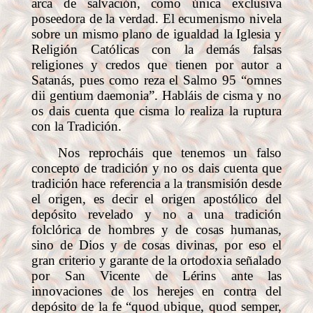
arca de salvación, como única exclusiva
poseedora de la verdad. El ecumenismo nivela
sobre un mismo plano de igualdad la Iglesia y
Religión Católicas con la demás falsas
religiones y credos que tienen por autor a
Satanás, pues como reza el Salmo 95 “omnes
dii gentium daemonia”. Habláis de cisma y no
os dais cuenta que cisma lo realiza la ruptura
con la Tradición.
Nos reprocháis que tenemos un falso
concepto de tradición y no os dais cuenta que
tradición hace referencia a la transmisión desde
el origen, es decir el origen apostólico del
depósito revelado y no a una tradición
folclórica de hombres y de cosas humanas,
sino de Dios y de cosas divinas, por eso el
gran criterio y garante de la ortodoxia señalado
por San Vicente de Lérins ante las
innovaciones de los herejes en contra del
depósito de la fe “quod ubique, quod semper,