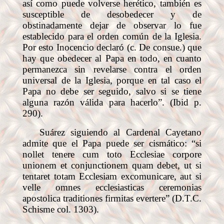
así como puede volverse herético, también es
susceptible de desobedecer y de
obstinadamente dejar de observar lo fue
establecido para el orden común de la Iglesia.
Por esto Inocencio declaró (c. De consue.) que
hay que obedecer al Papa en todo, en cuanto
permanezca sin revelarse contra el orden
universal de la Iglesia, porque en tal caso el
Papa no debe ser seguido, salvo si se tiene
alguna razón válida para hacerlo”. (Ibid p.
290).
Suárez siguiendo al Cardenal Cayetano
admite que el Papa puede ser cismático: “si
nollet tenere cum toto Ecclesiae corpore
unionem et conjunctionem quam debet, ut si
tentaret totam Ecclesiam excomunicare, aut si
velle omnes ecclesiasticas ceremonias
apostolica traditiones firmitas evertere” (D.T.C.
Schisme col. 1303).