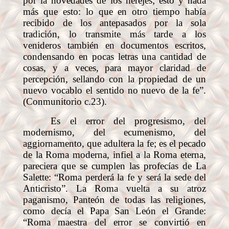
por la novedades de los herejes; esto y nada
más que esto: lo que en otro tiempo había
recibido de los antepasados por la sola
tradición, lo transmite más tarde a los
venideros también en documentos escritos,
condensando en pocas letras una cantidad de
cosas, y a veces, para mayor claridad de
percepción, sellando con la propiedad de un
nuevo vocablo el sentido no nuevo de la fe”.
(Conmunitorio c.23).
Es el error del progresismo, del
modernismo, del ecumenismo, del
aggiornamento, que adultera la fe; es el pecado
de la Roma moderna, infiel a la Roma eterna,
pareciera que se cumplen las profecías de La
Salette: “Roma perderá la fe y será la sede del
Anticristo”. La Roma vuelta a su atroz
paganismo, Panteón de todas las religiones,
como decía el Papa San León el Grande:
“Roma maestra del error se convirtió en