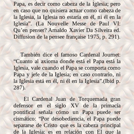
Papa, es decir como cabeza de la Iglesia; pero
en caso que no quisiera actuar como cabeza de
la Iglesia, la Iglesia no estaría en él, ni él en la
Iglesia”. (La Nouvelle Messe de Paul VI:
Qu’en penser? Arnaldo Xavier Da Silveira ed.
Diffusion de la pensee française 1975, p. 291).
También dice el famoso Cardenal Journet:
“Cuanto al axioma donde está el Papa está la
Iglesia, vale cuando el Papa se comporta como
Papa y jefe de la Iglesia; en caso contrario, ni
la Iglesia está en él, ni él en la Iglesia”.(Ibid p.
287).
El Cardenal Juan de Torquemada gran
defensor en el siglo XV de la primacía
pontifical señala cómo un Papa puede ser
cismático: “Por desobediencia, el Papa puede
separarse de Cristo que es la cabeza principal
de la Iglesia: es en relación con El que la