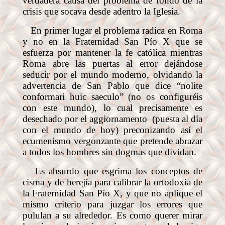
verdadera causa del problema de fondo de la
crisis que socava desde adentro la Iglesia.
En primer lugar el problema radica en Roma
y no en la Fraternidad San Pío X que se
esfuerza por mantener la fe católica mientras
Roma abre las puertas al error dejándose
seducir por el mundo moderno, olvidando la
advertencia de San Pablo que dice “nolite
conformari huic saeculo” (no os configuréis
con este mundo), lo cual precisamente es
desechado por el aggiornamento
(puesta al día
con el mundo de hoy) preconizando así el
ecumenismo vergonzante que pretende abrazar
a todos los hombres sin dogmas que dividan.
Es absurdo que esgrima los conceptos de
cisma y de herejía para calibrar la ortodoxia de
la Fraternidad San Pío X, y que no aplique el
mismo criterio para juzgar los errores que
pululan a su alrededor. Es como querer mirar