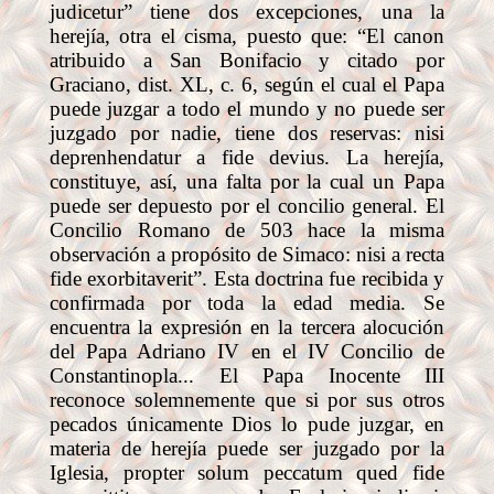
judicetur” tiene dos excepciones, una la
herejía, otra el cisma, puesto que: “El canon
atribuido a San Bonifacio y citado por
Graciano, dist. XL, c. 6, según el cual el Papa
puede juzgar a todo el mundo y no puede ser
juzgado por nadie, tiene dos reservas: nisi
deprenhendatur a fide devius. La herejía,
constituye, así, una falta por la cual un Papa
puede ser depuesto por el concilio general. El
Concilio Romano de 503 hace la misma
observación a propósito de Simaco: nisi a recta
fide exorbitaverit”. Esta doctrina fue recibida y
confirmada por toda la edad media. Se
encuentra la expresión en la tercera alocución
del Papa Adriano IV en el IV Concilio de
Constantinopla... El Papa Inocente III
reconoce solemnemente que si por sus otros
pecados únicamente Dios lo pude juzgar, en
materia de herejía puede ser juzgado por la
Iglesia, propter solum peccatum qued fide