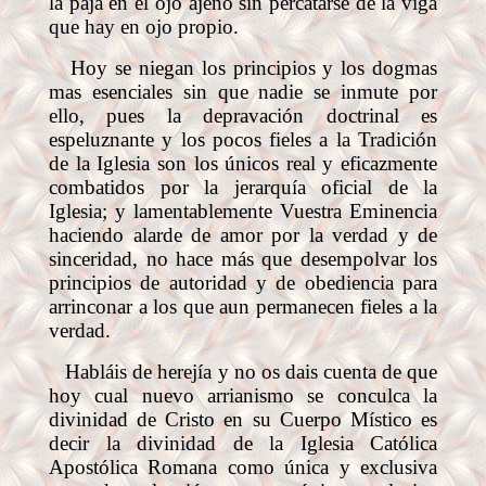
la paja en el ojo ajeno sin percatarse de la viga
que hay en ojo propio.
Hoy se niegan los principios y los dogmas
mas esenciales sin que nadie se inmute por
ello, pues la depravación doctrinal es
espeluznante y los pocos fieles a la Tradición
de la Iglesia son los únicos real y eficazmente
combatidos por la jerarquía oficial de la
Iglesia; y lamentablemente Vuestra Eminencia
haciendo alarde de amor por la verdad y de
sinceridad, no hace más que desempolvar los
principios de autoridad y de obediencia para
arrinconar a los que aun permanecen fieles a la
verdad.
Habláis de herejía y no os dais cuenta de que
hoy cual nuevo arrianismo se conculca la
divinidad de Cristo en su Cuerpo Místico es
decir la divinidad de la Iglesia Católica
Apostólica Romana como única y exclusiva