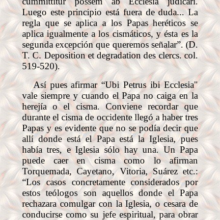
cummittitur possem ab Ecclesia judicari.
Luego este principio está fuera de duda... La
regla que se aplica a los Papas heréticos se
aplica igualmente a los cismáticos, y ésta es la
segunda excepción que queremos señalar”.
(D.
T. C. Deposition et degradation des clercs. col.
519-520).
Así pues afirmar “Ubi Petrus ibi Ecclesia"
vale siempre y cuando el Papa no caiga en la
herejía o el cisma. Conviene recordar que
durante el cisma de occidente llegó a haber tres
Papas y es evidente que no se podía decir que
allí donde está el Papa está la Iglesia, pues
había tres, e Iglesia sólo hay una. Un Papa
puede caer en cisma como lo afirman
Torquemada, Cayetano, Vitoria, Suárez etc.:
“Los casos concretamente considerados por
estos teólogos son aquellos donde el Papa
rechazara comulgar con la Iglesia, o cesara de
conducirse como su jefe espiritual, para obrar