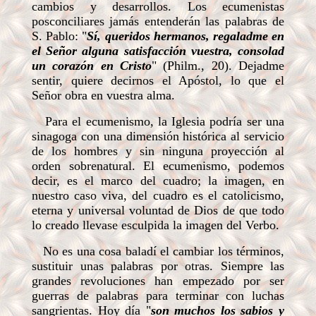
cambios y desarrollos. Los ecumenistas
posconciliares jamás entenderán las palabras de
S. Pablo: "
Sí, queridos hermanos, regaladme en
el Señor alguna satisfacción vuestra, consolad
un corazón en Cristo
" (Philm., 20). Dejadme
sentir, quiere decirnos el Apóstol, lo que el
Señor obra en vuestra alma.
Para el ecumenismo, la Iglesia podría ser una
sinagoga con una dimensión histórica al servicio
de los hombres y sin ninguna proyección al
orden sobrenatural. El ecumenismo, podemos
decir, es el marco del cuadro; la imagen, en
nuestro caso viva, del cuadro es el catolicismo,
eterna y universal voluntad de Dios de que todo
lo creado llevase esculpida la imagen del Verbo.
No es una cosa baladí el cambiar los términos,
sustituir unas palabras por otras. Siempre las
grandes revoluciones han empezado por ser
guerras de palabras para terminar con luchas
sangrientas. Hoy día "
son muchos los sabios y