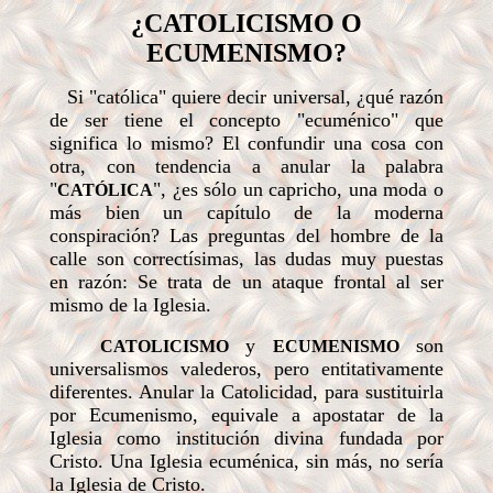
¿C
ATOLICISMO O
ECUMENISMO?
Si "católica" quiere decir universal, ¿qué razón
de ser tiene el concepto "ecuménico" que
significa lo mismo? El confundir una cosa con
otra, con tendencia a anular la palabra
"
", ¿es sólo un capricho, una moda o
CATÓLICA
más bien un capítulo de la moderna
conspiración? Las preguntas del hombre de la
calle son correctísimas, las dudas muy puestas
en razón: Se trata de un ataque frontal al ser
mismo de la Iglesia.
y
son
CATOLICISMO
ECUMENISMO
universalismos valederos, pero entitativamente
diferentes. Anular la Catolicidad, para sustituirla
por Ecumenismo, equivale a apostatar de la
Iglesia como institución divina fundada por
Cristo. Una Iglesia ecuménica, sin más, no sería
la Iglesia de Cristo.