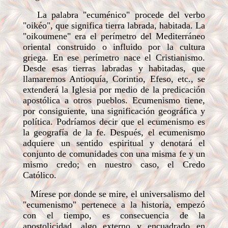
La palabra "ecuménico" procede del verbo
"oikéo", que significa tierra labrada, habitada. La
"oikoumene" era el perímetro del Mediterráneo
oriental construido o influido por la cultura
griega. En ese perímetro nace el Cristianismo.
Desde esas tierras labradas y habitadas, que
llamaremos Antioquía, Corintio, Efeso, etc., se
extenderá la Iglesia por medio de la predicación
apostólica a otros pueblos. Ecumenismo tiene,
por consiguiente, una significación geográfica y
política. Podríamos decir que el ecumenismo es
la geografía de la fe. Después, el ecumenismo
adquiere un sentido espiritual y denotará el
conjunto de comunidades con una misma fe y un
mismo credo; en nuestro caso, el Credo
Católico.
Mírese por donde se mire, el universalismo del
"ecumenismo" pertenece a la historia, empezó
con el tiempo, es consecuencia de la
apostolicidad, algo externo y encuadrado en