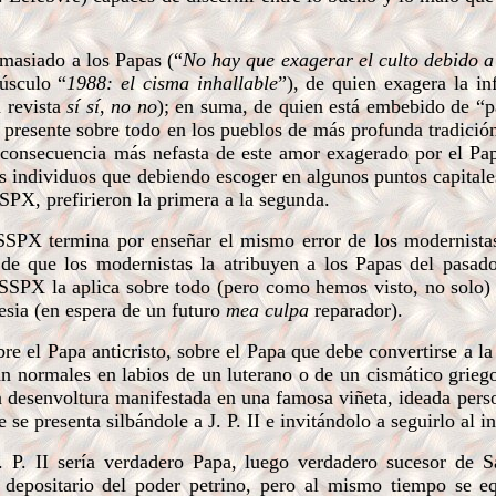
masiado a los Papas (“
No hay que exagerar el culto debido 
púsculo “
1988: el cisma inhallable
”), de quien exagera la inf
a revista
sí sí
,
no no
); en suma, de quien está embebido de “p
presente sobre todo en los pueblos de más profunda tradición
 consecuencia más nefasta de este amor exagerado por el Pa
os individuos que debiendo escoger en algunos puntos capitale
SSPX, prefirieron la primera a la segunda.
SPX termina por enseñar el mismo error de los modernistas
a de que los modernistas la atribuyen a los Papas del pasad
 FSSPX la aplica sobre todo (pero como hemos visto, no solo)
lesia (en espera de un futuro
mea culpa
reparador).
e el Papa anticristo, sobre el Papa que debe convertirse a la
an normales en labios de un luterano o de un cismático grieg
la desenvoltura manifestada en una famosa viñeta, ideada per
 presenta silbándole a J. P. II e invitándolo a seguirlo al in
 P. II sería verdadero Papa, luego verdadero sucesor de S
o depositario del poder petrino, pero al mismo tiempo se e