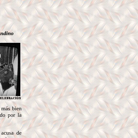
andino
o más bien
ado por la
 acusa de