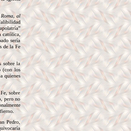
a Roma
,
al
alibilidad
apolatría”
 católica,
pado sería
s de la Fe
 sobre la
o (con los
 a quienes
 Fe, sobre
o, pero no
sonalmente
fierno.
an Pedro,
quivocaría