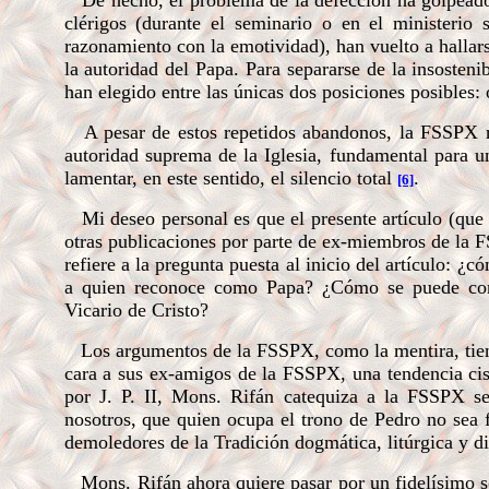
De hecho, el problema de la defección ha golpeado
clérigos (durante el seminario o en el ministerio s
razonamiento con la emotividad), han vuelto a hallar
la autoridad del Papa. Para separarse de la insosteni
han elegido entre las únicas dos posiciones posibles
A pesar de estos repetidos abandonos, la FSSPX r
autoridad suprema de la Iglesia, fundamental para un
lamentar, en este sentido, el silencio total
.
[6]
Mi deseo personal es que el presente artículo (que 
otras publicaciones por parte de ex-miembros de la F
refiere a la pregunta puesta al inicio del artículo: 
a quien reconoce como Papa? ¿Cómo se puede con
Vicario de Cristo?
Los argumentos de la FSSPX, como la mentira, tienen
cara a sus ex-amigos de la FSSPX, una tendencia ci
por J. P. II, Mons. Rifán catequiza a la FSSPX seg
nosotros, que quien ocupa el trono de Pedro no sea
demoledores de la Tradición dogmática, litúrgica y dis
Mons. Rifán ahora quiere pasar por un fidelísimo sol