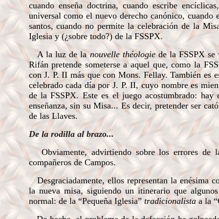
cuando enseña doctrina, cuando escribe encíclica
universal como el nuevo derecho canónico, cuando 
santos, cuando no permite la celebración de la Mis
Iglesia y (¿sobre todo?) de la FSSPX.
A la luz de la
nouvelle théologie
de la FSSPX se 
Rifán pretende someterse a aquel que, como la FSS
con J. P. II más que con Mons. Fellay. También es es
celebrado cada día por J. P. II, cuyo nombre es mie
de la FSSPX. Este es el juego acostumbrado: hay qu
enseñanza, sin su Misa...
Es decir, pretender ser cat
de las Llaves.
De la rodilla al brazo...
Obviamente, advirtiendo sobre los errores de la
compañeros de Campos.
Desgraciadamente, ellos representan la enésima cost
la nueva misa, siguiendo un itinerario que algunos 
normal: de la “Pequeña Iglesia”
tradicionalista
a la “