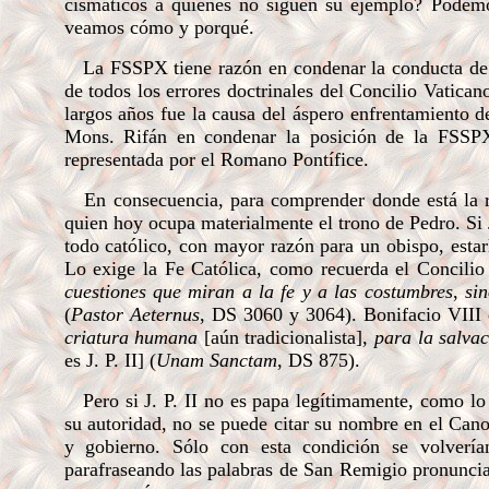
cismáticos a quienes no siguen su ejemplo? Podemo
veamos cómo y porqué.
La FSSPX tiene razón en condenar la conducta de M
de todos los errores doctrinales del Concilio Vatican
largos años fue la causa del áspero enfrentamiento 
Mons. Rifán en condenar la posición de la FSSPX,
representada por el Romano Pontífice.
En consecuencia, para comprender donde está la ra
quien hoy ocupa materialmente el trono de Pedro. Si J.
todo católico, con mayor razón para un obispo, estar
Lo exige la Fe Católica, como recuerda el Concilio
cuestiones que miran a la fe y
a las costumbres
,
si
(
Pastor Aeternus
, DS 3060 y 3064).
Bonifacio VIII 
criatura humana
[aún tradicionalista]
, para la salva
es
J. P. II] (
Unam Sanctam
, DS 875).
Pero si J. P. II no es papa legítimamente,
como lo
su autoridad, no se puede citar su nombre en el Cano
y gobierno.
Sólo con esta condición se volverían
parafraseando las palabras de San Remigio pronunci