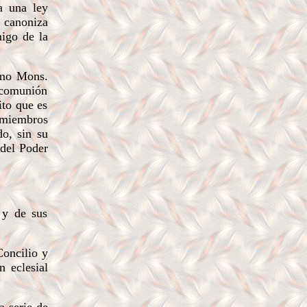
a una ley
 canoniza
migo de la
omo Mons.
 comunión
ito que es
r miembros
o, sin su
 del Poder
 y de sus
Concilio y
n eclesial