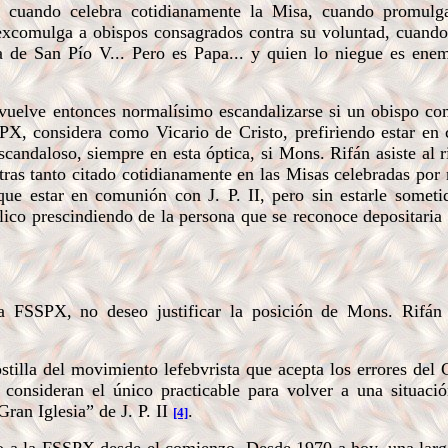
s, cuando celebra cotidianamente la Misa, cuando promulg
excomulga a obispos consagrados contra su voluntad, cuando
a de San Pío V... Pero es Papa... y quien lo niegue es ene
vuelve entonces normalísimo escandalizarse si un obispo c
PX, considera como Vicario de Cristo, prefiriendo estar en
candaloso, siempre en esta óptica, si Mons. Rifán asiste al r
ntras tanto citado cotidianamente en las Misas celebradas po
e estar en comunión con J. P. II, pero sin estarle sometid
ólico prescindiendo de la persona que se reconoce depositaria
 FSSPX, no deseo justificar la posición de Mons. Rifán
illa del movimiento lefebvrista que acepta los errores del 
consideran el único practicable para volver a una situació
Gran Iglesia” de J. P. II
.
[4]