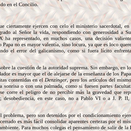
do en el Concilio.
 ciertamente ejercen con celo el ministerio sacerdotal, en
grado al Señor la vida, respondiendo con generosidad a Su
PX ha representado, en muchos casos, una decisión valiente
 Papa no es mayor valentía, sino locura, ya que es loco quere
ndo el error del galicanismo, como si fuera lícito enfrent
sobre la cuestión de la autoridad suprema. Sin embargo, en l
dador es mayor que el de alejarse de la enseñanza de los Papa
itas contenidas en el
Denzinger
, pero los artículos del mis
na sonrisa o con una palmada, como si fuesen partes facultat
e corre el peligro de no percibir más la gravedad que repr
; desobediencia, en este caso, no a Pablo VI o a J. P. II,
problema, pero son detenidos por el condicionamiento ejerc
errado es más fácil consolidar aparentes certezas por el m
o ambiente. Para muchos colegas el pensamiento de salir de l