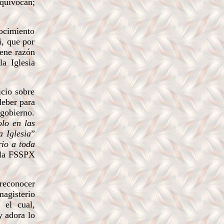
quivocan;
ocimiento
i, que por
iene razón
a Iglesia
cio sobre
deber para
 gobierno.
olo en las
la
Iglesia
”
rio a toda
 la FSSPX
 reconocer
magisterio
 el cual,
 y adora
lo