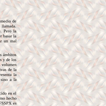
 medio de
 llamada.
. Pero la
r basar la
ar un mal
os ámbitos
s y de los
mo volumen
ivas de la
esenta la
 sino a la
ido en el
ismo hecho
a FSSPX es