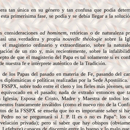
era tan única en su género y tan confusa que podía deter
sta primerísima fase, se podía y se debía llegar a la solució
as consideraciones
ad hominem
, retóricas o de naturaleza pr
 así una verdadera y propia
nouvelle théologie
sobre la Ig
el magisterio ordinario y extraordinario, sobre la natural
ación de un rito y, más recientemente, sobre la infalibili
cepto de que el magisterio del Papa es tal solamente si es con
 nuestra fe e intérprete auténtico de la Tradición.
 de los Papas del pasado en materia de Fe, pasando del ca
s diplomáticas o políticas realizadas por la Sede Apostólica.
 FSSPX, sobre todo entre el clero y los fieles más jóvenes, 
n equivocado en el pasado; nada de extraño entonces que t
 Iglesia, Esposa de Cristo, Madre y Maestra de todos los f
entos francamente inválidos (como el nuevo rito de la Conf
tos de la FSSPX se enseña que no es importante saber si ha
Pedro no se preguntará si J. P. II es o no es Papa”: los c
revelación privada); pero sí saber que hay obispos (obviam
Lefebvre) capaces de discernir entre lo bueno y lo malo que 