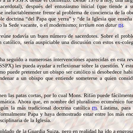
 a la FSSPX desde el comienzo. Desde 1970 a hoy, una larga
acerdotal), después del entusiasmo inicial (que tiende a su
se ineluctablemente frente al problema de conciencia de la ob
ble doctrina “del Papa que yerra” y “de la Iglesia que enseña 
: o la Sede vacante, o el modernismo;
tertium non datur
.
[5]
eúne todavía un buen número de sacerdotes. Sobre el probl
 católico, sería auspiciable una discusión con estos ex-cole
ha seguido a numerosas intervenciones aparecidas en esta rev
SSPX) les pueda ayudar a reflexionar sobre la cuestión. Y est
¿cómo puede pretender un obispo ser católico si desobedece hab
denar a un obispo que entiende someterse a quien consi
 las patas cortas, por lo cual Mons. Rifán puede fácilment
smática. Ahora que, en nombre del pluralismo ecuménico fue
ún la más tradicional doctrina católica
. Lástima, para
[7]
 formalmente Papa y haya demostrado estar entre los más en
ciplinaria de la Iglesia.
dado de la Guardia Suiza, pero en realidad ha ido a engrosar