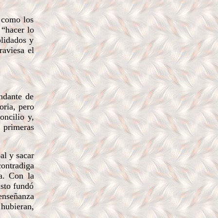
 como los
 “hacer lo
olidados y
raviesa el
ndante de
oria, pero
oncilio y,
 primeras
al y sacar
contradiga
a. Con la
isto fundó
 enseñanza
 hubieran,