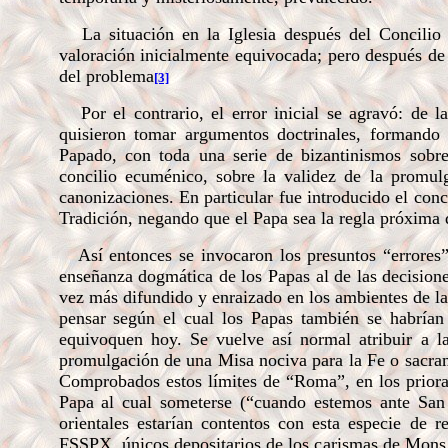
La situación en la Iglesia después del Concilio 
valoración inicialmente equivocada; pero después de e
del problema
[3]
Por el contrario, el error inicial se agravó: de l
quisieron tomar argumentos doctrinales, formando
Papado, con toda una serie de bizantinismos sobre 
concilio ecuménico, sobre la validez de la promulg
canonizaciones.
En particular fue introducido el con
Tradición, negando que el Papa sea la regla próxima de
Así entonces se invocaron los presuntos “errores”
enseñanza dogmática de los Papas al de las decisione
vez más difundido y enraizado en los ambientes de la
pensar según el cual los Papas también se habría
equivoquen hoy. Se vuelve así normal atribuir a la
promulgación de una Misa nociva para la Fe o sacram
Comprobados estos límites de “Roma”, en los priora
Papa al cual someterse (“cuando estemos ante San 
orientales estarían contentos con esta especie de 
FSSPX, únicos depositarios de los carismas de Mons. 