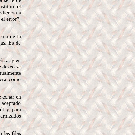
 serie de
stituir el
ediencia a
el error”,
ema de la
gas. Es de
ista, y en
e deseo se
itualmente
dera como
e echar en
 aceptado
 él y para
carnizados
 las filas