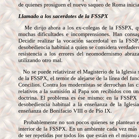
de quienes prosiguen el nuevo saqueo de Roma inicia
Llamado a los sacerdotes de la FSSPX
Me dirijo ahora a los ex-colegas de la FSSPX, que
muchas dificultades e incomprensiones. Han consa
Decidir realizar la vocación sacerdotal en la FSS
desobediencia habitual a quien se considera verdadero
resistencia a los errores del neomodernismo abraza
utilizando otro mal.
No se puede relativizar el Magisterio de la Iglesia 
de la FSSPX, el temor de alejarse de la línea del fun
Concilios. Contra los modernistas se derrochan las c
relativos a la sumisión al Papa son recibidos con u
doctrina. El problema es ése mismo: en la FSSPX s
desobediencia habitual a la enseñanza de la Iglesia
enseñanza de Bonifacio VIII o de Pío IX.
Probablemente no son pocos quienes se plantean el 
interior de la FSSPX. En un ambiente cada vez más c
de ser repetidas por todos los que están en el mism