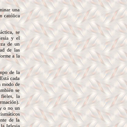
minar una
n católica
áctica, se
lesia y el
eza de un
dad de las
forme a la
mpo de la
 Está cada
un modo de
ambién se
ieles, la
irmación).
y o no un
ismáticos
ente de la
la Iglesia