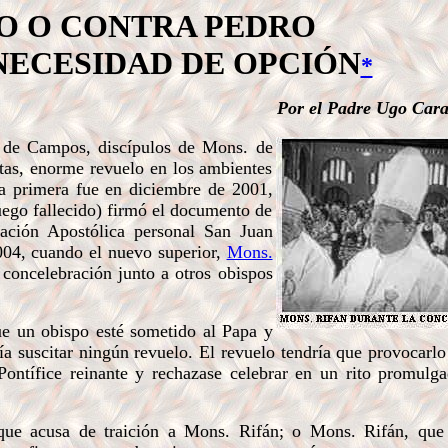
O O CONTRA PEDRO
NECESIDAD DE OPCIÓN
*
Por el Padre Ugo Car
s de Campos, discípulos de Mons. de
ntas, enorme revuelo en los ambientes
a primera fue en diciembre de 2001,
uego fallecido) firmó el documento de
ación Apostólica personal San Juan
004, cuando el nuevo superior,
Mons.
concelebración junto a otros obispos
e un obispo esté sometido al Papa y
ría suscitar ningún revuelo. El revuelo tendría que provocarl
Pontífice reinante y rechazase celebrar en un rito promulg
ue acusa de traición a Mons. Rifán; o Mons. Rifán, que