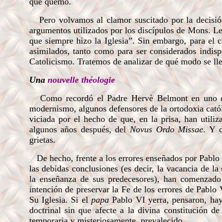
que quemó.
Pero volvamos al clamor suscitado por la decisi
argumentos utilizados por los discípulos de Mons. Lef
que siempre hizo la Iglesia”. Sin embargo, para el c
asimilados, tanto como para ser considerados indispe
Catolicismo. Tratemos de analizar de qué
modo se lle
Una
nouvelle théologie
Como recordó el Padre Hervè Belmont en uno de su
modernismo, algunos defensores de la ortodoxia catól
viciada por el hecho de que, en la prisa, han utili
algunos años después, del
Novus Ordo Missae
. Y 
grietas.
De hecho, frente a los errores enseñados por Pablo V
las debidas conclusiones (es decir, la vacancia de l
la enseñanza de sus predecesores), han comenzado
intención de preservar la Fe de los errores de Pablo
Su Iglesia. Si el
papa
Pablo VI yerra, pensaron, ha
doctrinal sin que afecte a la divina constitución de
temporaria y misteriosamente, prevalecido.