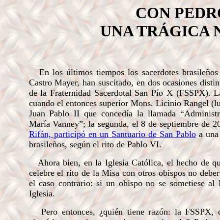
CON PEDR
UNA TRÁGICA 
En los últimos tiempos los sacerdotes brasileño
Castro Mayer, han suscitado, en dos ocasiones disti
de la Fraternidad Sacerdotal San Pío X (FSSPX). L
cuando el entonces superior Mons. Licinio Rangel (l
Juan Pablo II que concedía la llamada “Administr
María Vanney”; la segunda, el 8 de septiembre de 2
Rifán, participó en un Santuario de San Pablo
a una 
brasileños, según el rito de Pablo VI.
Ahora bien, en la Iglesia Católica, el hecho de qu
celebre el rito de la Misa con otros obispos no debe
el caso contrario: si un obispo no se sometiese al 
Iglesia.
Pero entonces, ¿quién tiene razón: la FSSPX, q