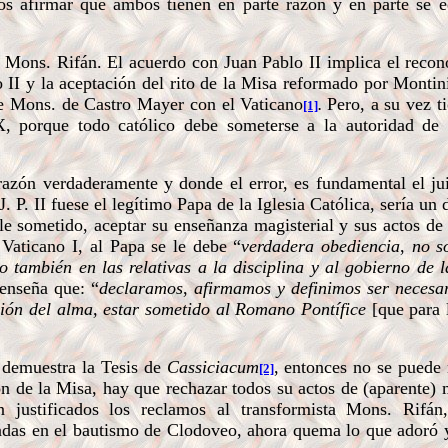
s afirmar que ambos tienen en parte razón y en parte se e
ons. Rifán. El acuerdo con Juan Pablo II implica el recon
o II y la aceptación del rito de la Misa reformado por Montin
de Mons. de Castro Mayer con el Vaticano
Pero, a su vez t
[1]
.
 porque todo católico debe someterse a la autoridad de l
zón verdaderamente y donde el error, es fundamental el jui
 P. II fuese el legítimo Papa de la Iglesia Católica, sería un 
le sometido, aceptar su enseñanza magisterial y sus actos de
 Vaticano I, al
Papa se le debe “
verdadera obediencia
,
no s
no también en las relativas a la disciplina y al gobierno de 
enseña que: “
declaramos
,
afirmamos y definimos ser necesa
ción del alma, estar sometido al
Romano Pontífice
[que para
 demuestra la Tesis de
Cassiciacum
, entonces no se puede
[2]
n de la Misa, hay que rechazar todos su actos de (aparente) 
 justificados los reclamos al transformista Mons. Rifán,
adas en el bautismo de Clodoveo, ahora quema lo que adoró