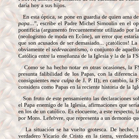
daría hoy a sus hijos.
En esta óptica, se pone en guardia de quien ama de
papa
...”, escribe el Padre Michel Simoulin en el o
pontificia (argumento frecuentemente utilizado por l
(neologismo de moda en Ecône), un error que estaría 
que son acusados de ser demasiado... ¡católicos! La
obviamente el
sedevacantismo
, o conjunto de aquell
Católica entre la enseñanza de la Iglesia y la de la F
Como se ha hecho notar en otras ocasiones, la FS
presunta falibilidad de los Papas, con la diferenci
consiguientes
mea culpa
de J. P. II); en cambio, la
considera como Papas en la reciente historia de la Ig
Son fruto de este pensamiento las declaraciones sobr
el Papa enemigo de la Iglesia, afirmaciones que serí
en los de un católico.
Es elocuente, a este respecto, 
por Mons. Lefebvre, que representa a un demonio que se
La situación se ha vuelto grotesca. De hecho, J.
verdadero Vicario de Cristo en la tierra, verdader