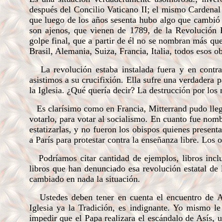
después del Concilio Vaticano II; el mismo Cardenal 
que luego de los años sesenta hubo algo que cambió e
son ajenos, que vienen de 1789, de la Revolución Fr
golpe final, que a partir de él no se nombran más que
Brasil, Alemania, Suiza, Francia, Italia, todos esos ob
La revolución estaba instalada fuera y en contra 
asistimos a su crucifixión. Ella sufre una verdadera
la Iglesia. ¿Qué quería decir? La destrucción por los 
Es clarísimo como en Francia, Mitterrand pudo llegar
votarlo, para votar al socialismo. En cuanto fue nomb
estatizarlas, y no fueron los obispos quienes present
a París para protestar contra la enseñanza libre. Los 
Podríamos citar cantidad de ejemplos, libros inclu
libros que han denunciado esa revolución estatal de l
cambiado en nada la situación.
Ustedes deben tener en cuenta el encuentro de As
Iglesia ya la Tradición, es indignante. Yo mismo le
impedir que el Papa realizara el escándalo de Asís, 