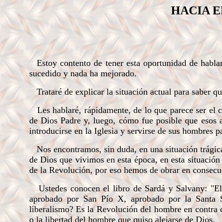
HACIA E
Estoy contento de tener esta oportunidad de habl
sucedido y nada ha mejorado.
Trataré de explicar la situación actual para saber qu
Les hablaré, rápidamente, de lo que parece ser el co
de Dios Padre y, luego, cómo fue posible que esos a
introducirse en la Iglesia y servirse de sus hombres p
Nos encontramos, sin duda, en una situación trágica
de Dios que vivimos en esta época, en esta situació
de la Revolución, por eso hemos de obrar en consecuen
Ustedes conocen el libro de Sardá y Salvany: "El li
aprobado por San Pío X, aprobado por la San
liberalismo? Es la Revolución del hombre en contra 
o la libertad del hombre que quiso alejarse de Dios.