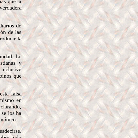
más que la
 verdadera
diarios de
ión de las
roducir la
iandad. Lo
stianas y
 inclusive
ubinos que
sta falsa
í mismo en
eclarando,
 se los ha
anónico.
esdecirse.
sobre todo