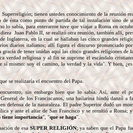
Superreligión; tienen ustedes conocimiento de la reunión re
a de ésta como punto de partida de tal instalación sino de 
no lo sabía, para enterarme tuve que viajar a Roma en octub
diera Juan Pablo II, se realizó otra reunión, también allí, pre
e Inglaterra, en la cual se hallaban las cinco grandes religi
ios diarios italianos; allí figura el discurso pronunciado por
a gracia de tener unidas aquí las cinco grandes religiones de la 
ca verdad religiosa y al fin se suprime el escándalo cristian
e sí mismo: soy el camino, la verdad y la vida". Y bien, ¿e
e se realizaría el encuentro del Papa.
uentro, sin embargo bien que lo sabía. Así, ante el pr
r General de los Franciscanos, una bailarina hindú danzó a f
- en defensa de la naturaleza. El padre Superior dudó un mo
ílica y ante el altar de San Francisco y se remitió a Roma; y
 tiene importancia
", "
que se haga
".
mación de esa
SUPER RELIGIÓN
; ya saben que el Papa fu