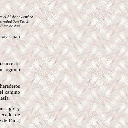
e el 21 de noviembre
ternidad San Pío X,
ménica de Asís
 cosas han
esucristo,
an logrado
 herederos
 el camino
esia.
un siglo y
ecado de
e de Dios,