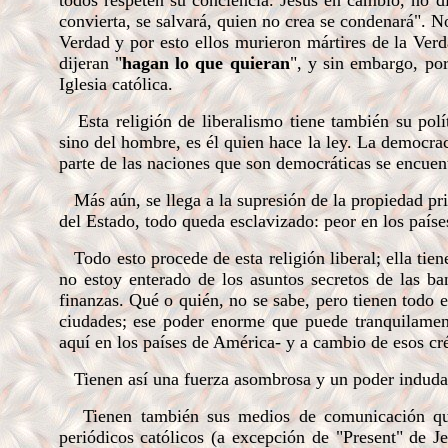
todos respeten su conciencia. Jesús en cambio, no di
convierta, se salvará, quien no crea se condenará". No
Verdad y por esto ellos murieron mártires de la Ver
dijeran "
hagan lo que quieran
", y sin embargo, por
Iglesia católica.
Esta religión de liberalismo tiene también su polí
sino del hombre, es él quien hace la ley. La democr
parte de las naciones que son democráticas se encuentr
Más aún, se llega a la supresión de la propiedad priv
del Estado, todo queda esclavizado: peor en los países
Todo esto procede de esta religión liberal; ella tie
no estoy enterado de los asuntos secretos de las b
finanzas. Qué o quién, no se sabe, pero tienen todo 
ciudades; ese poder enorme que puede tranquilament
aquí en los países de América- y a cambio de esos créd
Tienen así una fuerza asombrosa y un poder induda
Tienen también sus medios de comunicación que
periódicos católicos (a excepción de "Present" de J