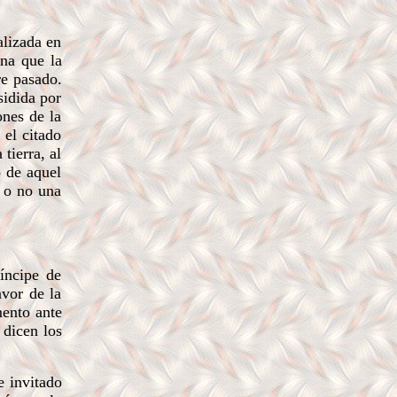
alizada en
una que la
re pasado.
sidida por
ones de la
 el citado
tierra, al
o de aquel
s o no una
íncipe de
avor de la
mento ante
 dicen los
e invitado