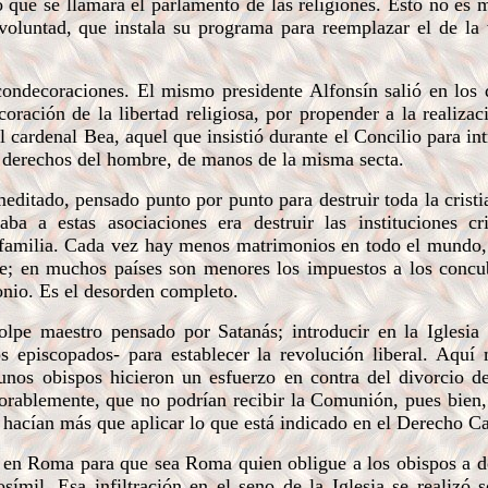
o que se llamará el parlamento de las religiones. Esto no es 
u voluntad, que instala su programa para reemplazar el de la
ondecoraciones. El mismo presidente Alfonsín salió en los 
ración de la libertad religiosa, por propender a la realizac
 cardenal Bea, aquel que insistió durante el Concilio para int
los derechos del hombre, de manos de la misma secta.
itado, pensado punto por punto para destruir toda la crist
ba a estas asociaciones era destruir las instituciones cri
a familia. Cada vez hay menos matrimonios en todo el mundo,
bre; en muchos países son menores los impuestos a los conc
onio. Es el desorden completo.
e maestro pensado por Satanás; introducir en la Iglesia e
os episcopados- para establecer la revolución liberal. Aqu
gunos obispos hicieron un esfuerzo en contra del divorcio d
vorablemente, que no podrían recibir la Comunión, pues bien,
 hacían más que aplicar lo que está indicado en el Derecho C
 en Roma para que sea Roma quien obligue a los obispos a d
ímil. Esa infiltración en el seno de la Iglesia se realizó 