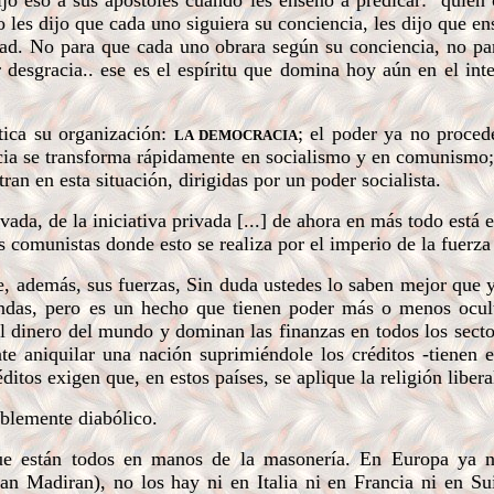
jo eso a sus apóstoles cuando les enseñó a predicar: "quien 
 les dijo que cada uno siguiera su conciencia, les dijo que en
dad. No para que cada uno obrara según su conciencia, no pa
 desgracia.. ese es el espíritu que domina hoy aún en el inte
tica su organización:
; el poder ya no proced
LA DEMOCRACIA
acia se transforma rápidamente en socialismo y en comunismo
an en esta situación, dirigidas por un poder socialista.
ada, de la iniciativa privada [...] de ahora en más todo está 
 comunistas donde esto se realiza por el imperio de la fuerza [
ne, además, sus fuerzas, Sin duda ustedes lo saben mejor que 
andas, pero es un hecho que tienen poder más o menos ocult
el dinero del mundo y dominan las finanzas en todos los secto
e aniquilar una nación suprimiéndole los créditos -tienen 
itos exigen que, en estos países, se aplique la religión libera
blemente diabólico.
 están todos en manos de la masonería. En Europa ya n
ean Madiran), no los hay ni en Italia ni en Francia ni en Su