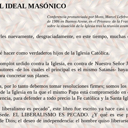
L IDEAL MASÓNICO
Conferencia pronunciada por Mons, Marcel Lefebvr
de 1986 en Buenos Airese, en el Priorato de la Fra
sobre la situación de la Iglesia tras la reunión ecu
arles nuevamente, desgraciadamente, en este tiempo, muchas
é hacer como verdaderos hijos de la Iglesia Católica.
mplot urdido contra la Iglesia, en contra de Nuestro Señor J
utores -de los cuales el principal es el mismo Satanás- hay
ara concretar sus planes.
, por lo tanto debemos tomar resoluciones firmes; somos los
n de la Iglesia en la que el mismo Papa está comprometido en
cia, para defender a todo precio la Fe católica y la Santa Igl
beralismo es pecado", este libro fue escrito ya hace casi 
ta Sede. EL LIBERALISMO ES PECADO. ¿Y qué es ese p
de Dios; el deseo de independencia: el hombre quiso liberars