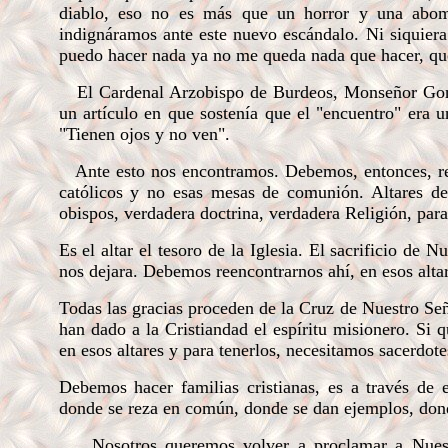
diablo, eso no es más que un horror y una abomi
indignáramos ante este nuevo escándalo. Ni siquiera
puedo hacer nada ya no me queda nada que hacer, que
El Cardenal Arzobispo de Burdeos, Monseñor Gonzá
un artículo en que sostenía que el "encuentro" era 
"Tienen ojos y no ven".
Ante esto nos encontramos. Debemos, entonces, reag
católicos y
no
esas mesas de comunión. Altares del
obispos, verdadera doctrina, verdadera Religión, para 
Es el altar el tesoro de la Iglesia. El sacrificio d
nos dejara. Debemos reencontrarnos ahí, en esos altare
Todas las gracias proceden de la Cruz de Nuestro Se
han dado a la Cristiandad el espíritu misionero. Si 
en esos altares y para tenerlos, necesitamos sacerdotes
Debemos hacer familias cristianas, es a través de 
donde se reza en común, donde se dan ejemplos, donde 
Nosotros queremos volver a proclamar a Nuest