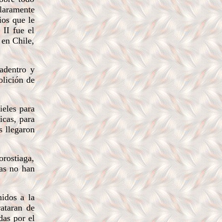
claramente
ios que le
 II fue el
 en Chile,
adentro y
olición de
ieles para
icas, para
s llegaron
orostiaga,
tas no han
idos a la
rataran de
das por el