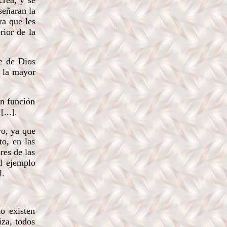
crea, y se
señaran la
ra que les
rior de la
e de Dios
; la mayor
en función
...].
yo, ya que
o, en las
res de las
el ejemplo
l.
o existen
iza, todos