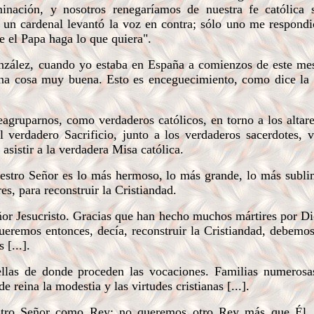
nación, y nosotros renegaríamos de nuestra fe católica 
 un cardenal levantó la voz en contra; sólo uno me respond
 el Papa haga lo que quiera".
lez, cuando yo estaba en España a comienzos de este mes
una cosa muy buena. Esto es enceguecimiento, como dice la 
ruparnos, como verdaderos católicos, en torno a los altare
 verdadero Sacrificio, junto a los verdaderos sacerdotes, 
asistir a la verdadera Misa católica.
e Nuestro Señor es lo más hermoso, lo más grande, lo más subl
s, para reconstruir la Cristiandad.
ñor Jesucristo. Gracias que han hecho muchos mártires por Di
queremos entonces, decía, reconstruir la Cristiandad, debemo
 [...].
ellas de donde proceden las vocaciones. Familias numerosas
reina la modestia y las virtudes cristianas [...].
ro Señor como Rey; no queremos otro Rey más que Él. 