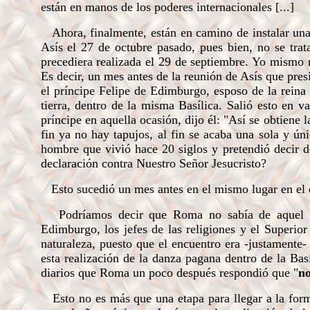
están en manos de los poderes internacionales [...]
Ahora, finalmente, están en camino de instalar una 
Asís el 27 de octubre pasado, pues bien, no se trat
precediera realizada el 29 de septiembre. Yo mismo 
Es decir, un mes antes de la reunión de Asís que presi
el príncipe Felipe de Edimburgo, esposo de la reina d
tierra, dentro de la misma Basílica. Salió esto en var
príncipe en aquella ocasión, dijo él: "Así se obtiene l
fin ya no hay tapujos, al fin se acaba una sola y úni
hombre que vivió hace 20 siglos y pretendió decir d
declaración contra Nuestro Señor Jesucristo?
Esto sucedió un mes antes en el mismo lugar en el qu
Podríamos decir que Roma no sabía de aquel enc
Edimburgo, los jefes de las religiones y el Superio
naturaleza, puesto que el encuentro era -justamente
esta realización de la danza pagana dentro de la Bas
diarios que Roma un poco después respondió que "
no
Esto no es más que una etapa para llegar a la for