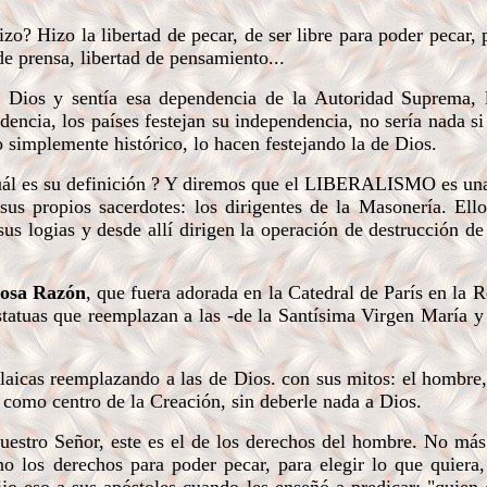
o? Hizo la libertad de pecar, de ser libre para poder pecar, 
de prensa, libertad de pensamiento...
Dios y sentía esa dependencia de la Autoridad Suprema, 
dencia, los países festejan su independencia, no sería nada si 
 simplemente histórico, lo hacen festejando la de Dios.
ál es su definición ? Y diremos que el LIBERALISMO es una 
sus propios sacerdotes: los dirigentes de la Masonería. Ell
sus logias y desde allí dirigen la operación de destrucción de 
osa Razón
, que fuera adorada en la Catedral de París en la 
estatuas que reemplazan a las -de la Santísima Virgen María y
laicas reemplazando a las de Dios. con sus mitos: el hombre,
 como centro de la Creación, sin deberle nada a Dios.
estro Señor, este es el de los derechos del hombre. No más
o los derechos para poder pecar, para elegir lo que quiera