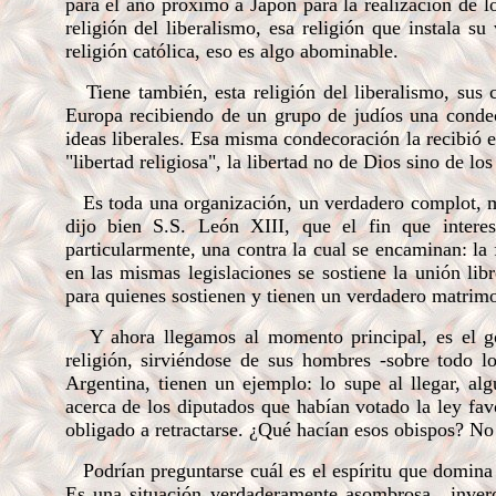
para el año próximo a Japón para la realización de l
religión del liberalismo, esa religión que instala s
religión católica, eso es algo abominable.
Tiene también, esta religión del liberalismo, sus c
Europa recibiendo de un grupo de judíos una condeco
ideas liberales. Esa misma condecoración la recibió el
"libertad religiosa", la libertad no de Dios sino de 
Es toda una organización, un verdadero complot, med
dijo bien S.S. León XIII, que el fin que interesa
particularmente, una contra la cual se encaminan: l
en las mismas legislaciones se sostiene la unión li
para quienes sostienen y tienen un verdadero matrim
Y ahora llegamos al momento principal, es el golp
religión, sirviéndose de sus hombres -sobre todo l
Argentina, tienen un ejemplo: lo supe al llegar, al
acerca de los diputados que habían votado la ley fa
obligado a retractarse. ¿Qué hacían esos obispos? No
Podrían preguntarse cuál es el espíritu que domina
Es una situación verdaderamente asombrosa., inveros