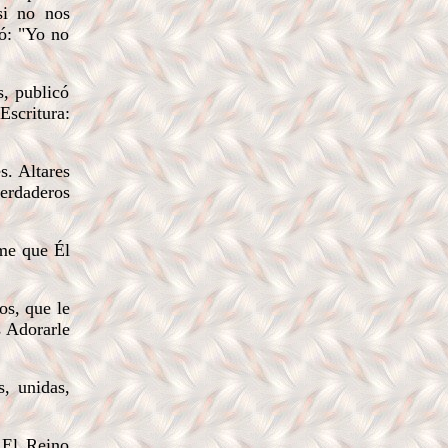
si no nos
ió: "Yo no
, publicó
Escritura:
s. Altares
verdaderos
ime que Él
os, que le
s Adorarle
, unidas,
El Reino