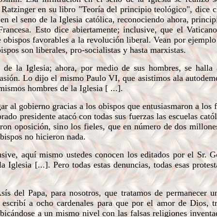
Ratzinger en su libro "Teoría del principio teológico", dice 
n el seno de la Iglesia católica, reconociendo ahora, princip
ancesa. Esto dice abiertamente; inclusive, que el Vaticano
 obispos favorables a la revolución liberal. Vean por ejemplo
ispos son liberales, pro-socialistas y hasta marxistas.
de la Iglesia; ahora, por medio de sus hombres, se halla 
 pasión. Lo dijo el mismo Paulo VI, que asistimos ala autodem
mismos hombres de la Iglesia [ ...].
 al gobierno gracias a los obispos que entusiasmaron a los f
rado presidente atacó con todas sus fuerzas las escuelas catól
aron oposición, sino los fieles, que en número de dos millone
obispos no hicieron nada.
sive, aquí mismo ustedes conocen los editados por el Sr. G
a Iglesia [...]. Pero todas estas denuncias, todas esas protes
ís del Papa, para nosotros, que tratamos de permanecer un
 escribí a ocho cardenales para que por el amor de Dios, t
ubicándose a un mismo nivel con las falsas religiones inventa