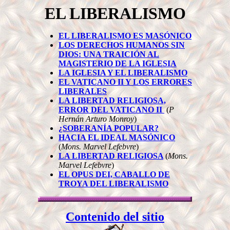
EL LIBERALISMO
EL LIBERALISMO ES MASÓNICO
LOS DERECHOS HUMANOS SIN
DIOS: UNA TRAICIÓN AL
MAGISTERIO DE LA IGLESIA
LA IGLESIA Y EL LIBERALISMO
EL VATICANO II Y LOS ERRORES
LIBERALES
LA LIBERTAD RELIGIOSA,
ERROR DEL VATICANO II
(
P
Hernán Arturo Monroy
)
¿SOBERANÍA POPULAR?
HACIA EL IDEAL MASÓNICO
(
Mons. Marvel Lefebvre
)
LA LIBERTAD RELIGIOSA
(
Mons.
Marvel Lefebvre
)
EL OPUS DEI, CABALLO DE
TROYA DEL LIBERALISMO
Contenido del sitio