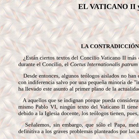
EL VATICANO II
(MICH
LA CONTRADICCIÓN 
¿Están ciertos textos del Concilio Vaticano II más 
durante el Concilio, el
Coetus lnternationalis patru
Desde entonces, algunos teólogos aislados no han c
con indiferencia salvo por una pequeña minoría de "i
ha llevado este asunto al primer plano de la actualida
A aquellos que se indignan porque pueda considerarse
mismo Pablo VI, ningún texto del Vaticano II tiene 
debido a la Iglesia docente, los teólogos tienen, pues, 
Señalemos, sin embargo, que sólo el Papa, median
definitiva a los graves problemas planteados por las a