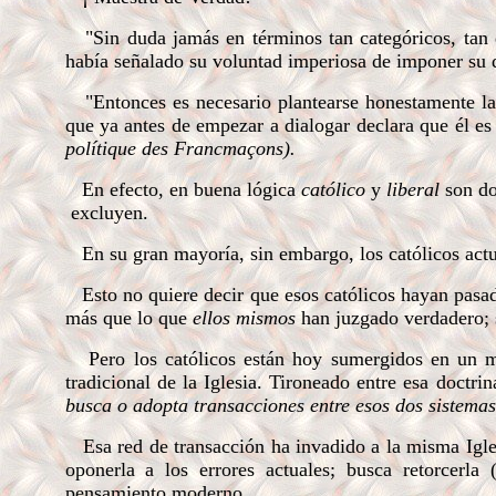
"Sin duda jamás en términos tan categóricos, tan de
había señalado su voluntad imperiosa de imponer su 
"Entonces es necesario plantearse honestamente la 
que ya antes de empezar a dialogar declara que él es
polítique des Francmaçons).
En efecto, en buena lógica
católico
y
liberal
son do
excluyen.
En su gran mayoría, sin embargo, los católicos act
Esto no quiere decir que esos católicos hayan pasad
más que lo que
ellos mismos
han juzgado verdadero; 
Pero los católicos están hoy sumergidos en un mu
tradicional de la Iglesia. Tironeado entre esa doctr
busca o adopta transacciones entre esos dos sistema
Esa red de transacción ha invadido a la misma Igle
oponerla a los errores actuales; busca retorcerla
pensamiento moderno.