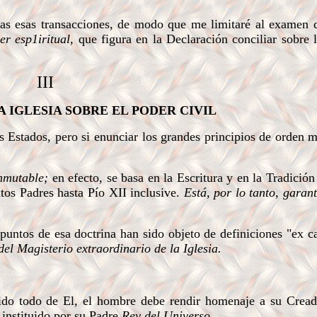
s esas transacciones, de modo que me limitaré al examen de
der esp1iritual,
que figura en la Declaración conciliar sobre l
III
A IGLESIA SOBRE EL PODER CIVIL
s Estados, pero si enunciar los grandes principios de orden m
nmutable;
en efecto, se basa en la Escritura y en la Tradición
tos Padres hasta Pío XII inclusive.
Está, por lo tanto, garan
untos de esa doctrina han sido objeto de definiciones "ex c
 del Magisterio extraordinario de la Iglesia.
ido todo de El, el hombre debe rendir homenaje a su Crea
 instituido por su Padre
Rey del Universo.