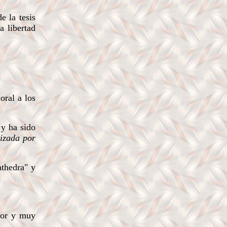
 la tesis
a libertad
oral a los
 y ha sido
tizada por
athedra" y
dor y muy