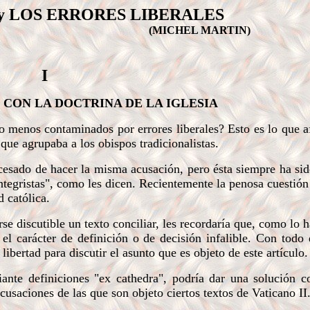
 y LOS ERRORES LIBERALES
EL MARTIN)
I
CON LA DOCTRINA DE LA IGLESIA
o menos contaminados por errores liberales? Esto es lo que 
m
que agrupaba a los obispos tradicionalistas.
esado de hacer la misma acusación, pero ésta siempre ha si
ntegristas", como les dicen. Recientemente la penosa cuestió
d católica.
 discutible un texto conciliar, les recordaría que, como lo h
el carácter de definición o de decisión infalible. Con todo 
libertad para discutir el asunto que es objeto de este artículo.
te definiciones "ex cathedra", podría dar una solución c
cusaciones de las que son objeto ciertos textos de Vaticano II