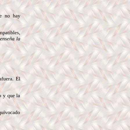
ue no hay
mpatibles,
 enseña la
afuera. El
o y que la
equivocado