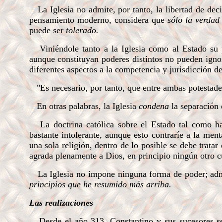
La Iglesia no admite, por tanto, la libertad de deci
pensamiento moderno, considera que
sólo la verdad
puede ser
tolerado.
Viniéndole tanto a la Iglesia como al Estado su
aunque constituyan poderes distintos no pueden igno
diferentes aspectos a la competencia y jurisdicción d
"Es necesario, por tanto, que entre ambas potestades
En otras palabras, la Iglesia
condena
la separación 
La doctrina católica sobre el Estado tal como ha 
bastante intolerante, aunque esto contraríe a la me
una sola religión, dentro de lo posible se debe trata
agrada plenamente a Dios, en principio ningún otro cu
La Iglesia no impone ninguna forma de poder; admi
principios que he resumido más arriba.
Las realizaciones
Desde el año 313, Constantino y sus sucesores se