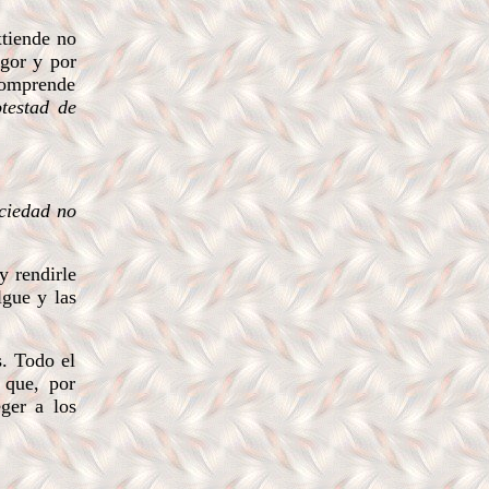
xtiende no
igor y por
 comprende
testad de
ociedad no
y rendirle
lgue y las
s. Todo el
 que, por
ger a los