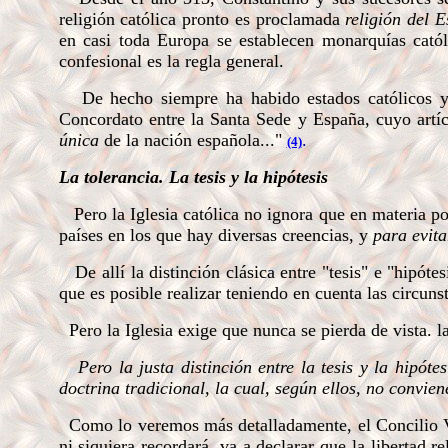
religión católica pronto es proclamada
religión del 
en casi toda Europa se establecen monarquías catól
confesional es la regla general.
De hecho siempre ha habido estados católicos y e
Concordato entre la Santa Sede y España, cuyo artícu
única
de la nación española..."
.
(4)
La tolerancia. La tesis y la hipótesis
Pero la Iglesia católica no ignora que en materia po
países en los que hay diversas creencias, y
para evit
De allí la distinción clásica entre "tesis" e "hipótesi
que es posible realizar teniendo en cuenta las circuns
Pero la Iglesia exige que nunca se pierda de vista. la
Pero la justa distinción entre la tesis y la hipóte
doctrina tradicional, la cual, según ellos, no convie
Como lo veremos más detalladamente, el Concilio Vat
ni siquiera recordará, va a declarar que la libertad r