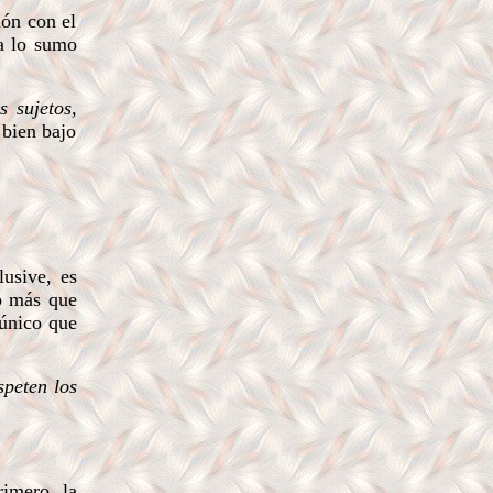
ión con el
 a lo sumo
s sujetos,
 bien bajo
usive, es
do más que
 único que
speten los
rimero, la