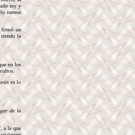
rado rey y
 lo menos
 firmó un
 siendo la
que en los
 cultos.
esis es lo
.
egar de la
, a la que
 cualquier