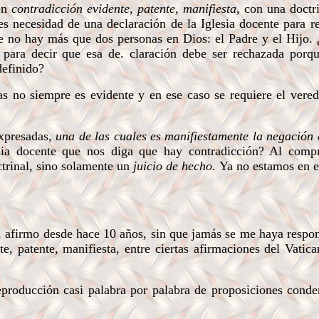
en
contradicción evidente, patente, manifiesta,
con una doctr
es necesidad de una declaración de la Iglesia docente para r
e no hay más que dos personas en Dios: el Padre y el Hijo.
 para decir que esa de. claración debe ser rechazada porqu
definido?
 no siempre es evidente y en ese caso se requiere el vered
expresadas,
una de las cuales es manifiestamente la negación 
sia docente que nos diga que hay contradicción? Al comp
trinal, sino solamente un
juicio de hecho.
Ya no estamos en e
,
afirmo desde hace 10 años, sin que jamás se me haya respo
, patente, manifiesta, entre ciertas afirmaciones del Vatica
producción casi palabra por palabra de proposiciones conde