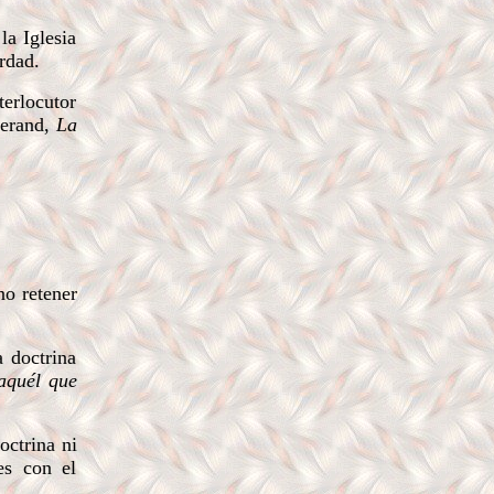
la Iglesia
rdad.
terlocutor
terand,
La
no retener
 doctrina
 aquél que
octrina ni
es con el