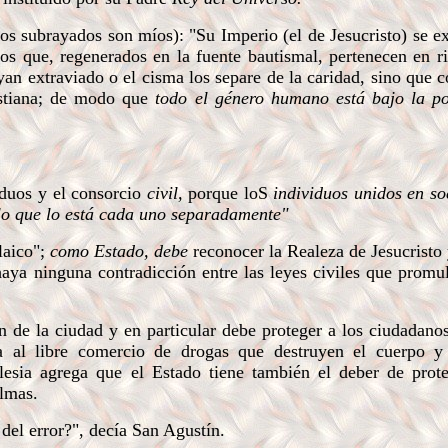
s subrayados son míos): "Su Imperio (el de Jesucristo) se e
los que, regenerados en la fuente bautismal, pertenecen en r
ayan extraviado o el cisma los separe de la caridad, sino que
istiana; de modo que
todo el género humano está bajo la po
iduos y el consorcio
civil,
porque loS
individuos unidos en s
 lo que lo está cada uno separadamente"
"laico";
como Estado, debe
reconocer la Realeza de Jesucristo 
aya ninguna contradicción entre las leyes civiles que promu
de la ciudad y en particular debe proteger a los ciudadano
 al libre comercio de drogas que destruyen el cuerpo y
lesia agrega que el Estado tiene también el deber de prote
almas.
el error?", decía San Agustín.