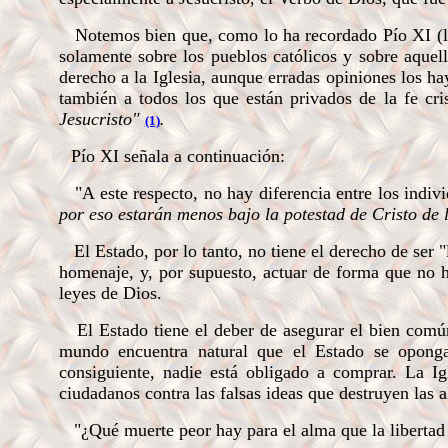
Notemos bien que, como lo ha recordado Pío XI (lo
solamente sobre los pueblos católicos y sobre aquel
derecho a la Iglesia, aunque erradas opiniones los h
también a todos los que están privados de la fe cr
Jesucristo"
(1)
.
Pío XI señala a continuación:
"A este respecto, no hay diferencia entre los indiv
por eso estarán menos bajo la potestad de Cristo de
El Estado, por lo tanto, no tiene el derecho de ser 
homenaje, y, por supuesto, actuar de forma que no h
leyes de Dios.
El Estado tiene el deber de asegurar el bien común 
mundo encuentra natural que el Estado se oponga
consiguiente, nadie está obligado a comprar. La Ig
ciudadanos contra las falsas ideas que destruyen las 
"¿Qué muerte peor hay para el alma que la libertad d