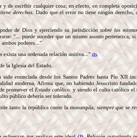
r y de escribir cualquier cosa; en efecto, en completa oposic
 tiene derechos.
Dado que el error no tiene ningún derecho,
 poder de Dios y ejerciendo su jurisdicción
sobre los mismo
rarse: "... puede suceder que un mismo asunto pertenezca, si
e ambos poderes..."
 exista una ordenada relación unitiva..."
.
(2)
de la Iglesia del Estado.
sido enunciada desde los Santos Padres hasta Pío XII incl
ntalidad moderna. Afirma que, no habiendo Jesucristo funda
r de promover el
Estado católico.
y siendo el culto católico el
lto público debería ser tolerado.
te tanto la república como la monarquía,
siempre que se re
 esfuerzan par realizar este ideal
Religión autorizada
p
(3).