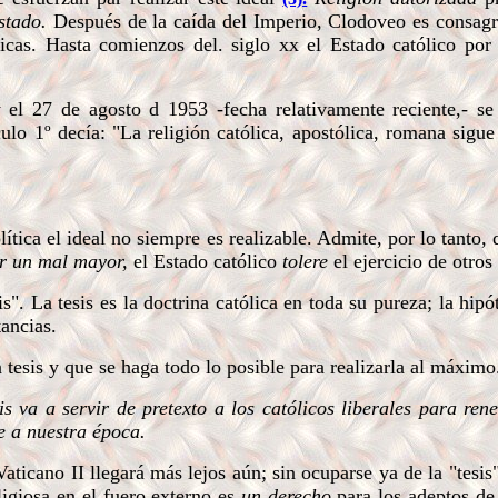
Estado.
Después de la caída del Imperio, Clodoveo es consag
icas. Hasta comienzos del. siglo xx el Estado católico por
l 27 de agosto d 1953 -fecha relativamente reciente,- se
lo 1º decía: "La religión católica, apostólica, romana sigue
lítica el ideal no siempre es realizable. Admite, por lo tanto, 
ar un mal mayor,
el Estado católico
tolere
el ejercicio de otros
s". La tesis es la doctrina católica en toda su pureza; la hipót
tancias.
 tesis y que se haga todo lo posible para realizarla al máximo
sis va a servir de pretexto a los católicos liberales para ren
ne a nuestra época.
icano II llegará más lejos aún; sin ocuparse ya de la "tesis"
eligiosa en el fuero externo es
un derecho
para los adeptos de