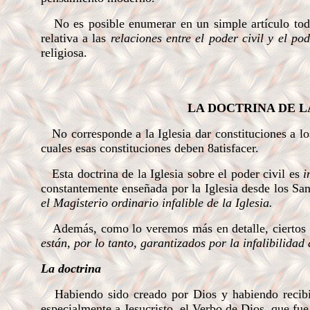
No es posible enumerar en un simple artículo toda
relativa a las
relaciones entre el poder civil y el po
religiosa.
LA DOCTRINA DE L
No corresponde a la Iglesia dar constituciones a lo
cuales esas constituciones deben 8atisfacer.
Esta doctrina de la Iglesia sobre el poder civil es
i
constantemente enseñada por la Iglesia desde los San
el Magisterio ordinario infalible de la Iglesia.
Además, como lo veremos más en detalle, ciertos p
están, por lo tanto, garantizados por la infalibilidad
La
doctrina
Habiendo sido creado por Dios y habiendo recib
especialmente a Jesucristo, el Verbo de Dios, que fue