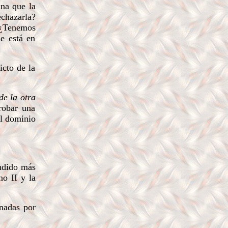
ina que la
echazarla?
 ¿Tenemos
e está en
icto de la
de la otra
robar una
l dominio
ndido más
no II y la
nadas por