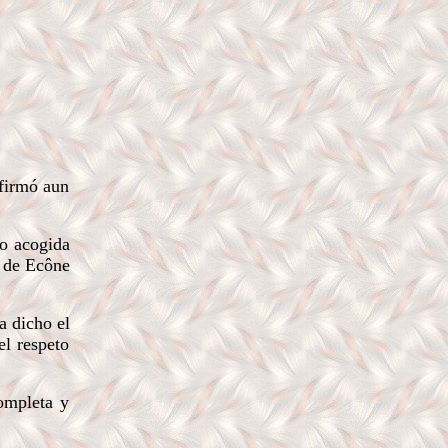
afirmó aun
do acogida
n de Ecône
a dicho el
el respeto
ompleta y
.