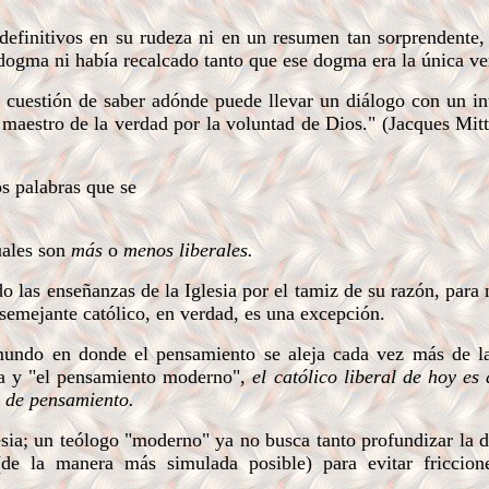
finitivos en su rudeza ni en un resumen tan sorprendente, 
dogma ni había recalcado tanto que ese dogma era la única ve
cuestión de saber adónde puede llevar un diálogo con un in
 maestro de la verdad por la voluntad de Dios." (Jacques Mit
s palabras que se
uales son
más
o
menos liberales.
o las enseñanzas de la Iglesia por el tamiz de su razón, para 
semejante católico, en verdad, es una excepción.
ndo en donde el pensamiento se aleja cada vez más de la
ina y "el pensamiento moderno",
el católico liberal de hoy es
s de pensamiento.
sia; un teólogo "moderno" ya no busca tanto profundizar la d
 (de la manera más simulada posible) para evitar friccion