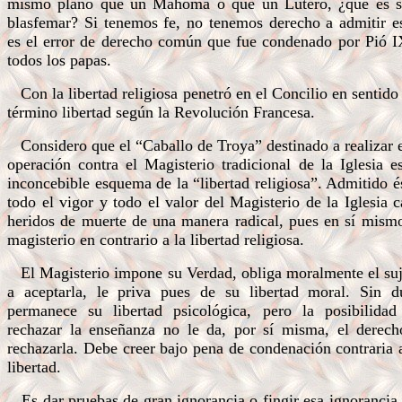
mismo plano que un Mahoma o que un Lutero, ¿qué es s
blasfemar? Si tenemos fe, no tenemos derecho a admitir es
es el error de derecho común que fue condenado por Pió I
todos los papas.
Con la libertad religiosa penetró en el Concilio en sentido
término libertad según la Revolución Francesa.
Considero que el “Caballo de Troya” destinado a realizar 
operación contra el Magisterio tradicional de la Iglesia e
inconcebible esquema de la “libertad religiosa”. Admitido é
todo el vigor y todo el valor del Magisterio de la Iglesia 
heridos de muerte de una manera radical, pues en sí mismo
magisterio en contrario a la libertad religiosa.
El Magisterio impone su Verdad, obliga moralmente el suj
a aceptarla, le priva pues de su libertad moral. Sin d
permanece su libertad psicológica, pero la posibilidad
rechazar la enseñanza no le da, por sí misma, el derech
rechazarla. Debe creer bajo pena de condenación contraria 
libertad.
Es dar pruebas de gran ignorancia o fingir esa ignorancia