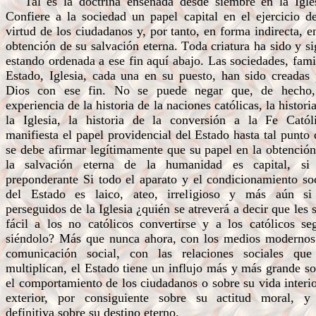
Tal es la doctrina enseñada desde siembre en la Igles
Confiere a la sociedad un papel capital en el ejercicio d
virtud de los ciudadanos y, por tanto, en forma indirecta, e
obtención de su salvación eterna. Toda criatura ha sido y s
estando ordenada a ese fin aquí abajo. Las sociedades, fami
Estado, Iglesia, cada una en su puesto, han sido creadas 
Dios con ese fin. No se puede negar que, de hecho,
experiencia de la historia de la naciones católicas, la histori
la Iglesia, la historia de la conversión a la Fe Católi
manifiesta el papel providencial del Estado hasta tal punto
se debe afirmar legítimamente que su papel en la obtenció
la salvación eterna de la humanidad es capital, si
preponderante Si todo el aparato y el condicionamiento so
del Estado es laico, ateo, irreligioso y más aún si
perseguidos de la Iglesia ¿quién se atreverá a decir que les 
fácil a los no católicos convertirse y a los católicos se
siéndolo? Más que nunca ahora, con los medios modernos
comunicación social, con las relaciones sociales que
multiplican, el Estado tiene un influjo más y más grande s
el comportamiento de los ciudadanos o sobre su vida interi
exterior, por consiguiente sobre su actitud moral, y
definitiva sobre su destino eterno.