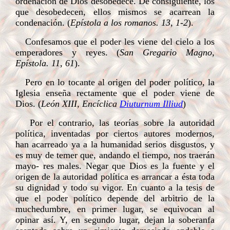
ordenación de Dios desobedece. De consiguiente, los
que desobedecen, ellos mismos se acarrean la
condenación. (
Epístola a los romanos. 13, 1-2
).
Confesamos que el poder les viene del cielo a los
emperadores y reyes. (
San Gregario Magno,
Epístola. 11, 61
).
Pero en lo tocante al origen del poder político, la
Iglesia enseña rectamente que el poder viene de
Dios. (
León XIII, Encíclica
Diuturnum Illiud
)
Por el contrario, las teorías sobre la autoridad
política, inventadas por ciertos autores modernos,
han acarreado ya a la humanidad serios disgustos, y
es muy de temer que, andando el tiempo, nos traerán
mayo- res males. Negar que Dios es la fuente y el
origen de la autoridad política es arrancar a ésta toda
su dignidad y todo su vigor. En cuanto a la tesis de
que el poder político depende del arbitrio de la
muchedumbre, en primer lugar, se equivocan al
opinar así. Y, en segundo lugar, dejan la soberanfa