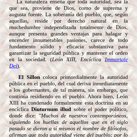
La naturaleza enseña que toda autoridad, sea la
que sea, proviene de Dios, como de suprema y
augusta fuente. La soberanía del pueblo, que, según
aquellas, reside por derecho natural en la
muchedumbre independizada totalmente de Dios,
aunque presenta grandes ventajas para halagar y
encender innumerables pasiones, carece de todo
fundamento sólido y eficacia substantiva para
garantizar la seguridad pública y mantener el orden
en la sociedad. (
León XIII, Encíclica
Immortale
Dei
).
El Sillon
coloca primordialmente la autoridad
pública en el pueblo, del cual deriva inmediatamente
a los gobernantes, de tal manera, sin embargo, que
continúa residiendo en el pueblo. Ahora bien, León
XIII ha condenado formalmente esta doctrina en su
encíclica
Diuturnum illud
sobre el poder político,
donde dice: "
Muchos de nuestros contemporáneos,
siguiendo los huellas de aquellos que en el siglo
pasado se dieron a sí mismos el nombre de filósofos,
afirman que toda autoridad viene del pueblo; por lo