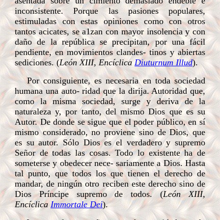
asentada sobre un cimiento demasiado endeble e
inconsistente. Porque las pasiones populares,
estimuladas con estas opiniones como con otros
tantos acicates, se a1zan con mayor insolencia y con
daño de la república se precipitan, por una fácil
pendiente, en movimientos clandes- tinos y abiertas
sediciones. (
León XIII, Encíclica
Diuturnum Illud
).
Por consiguiente, es necesaria en toda sociedad
humana una auto- ridad que la dirija. Autoridad que,
como la misma sociedad, surge y deriva de la
naturaleza y, por tanto, del mismo Dios que es su
Autor. De donde se sigue que el poder público, en sí
mismo considerado, no proviene sino de Dios, que
es su autor. Sólo Dios es el verdadero y supremo
Señor de todas las cosas. Todo lo existente ha de
someterse y obedecer nece- sariamente a Dios. Hasta
tal punto, que todos los que tienen el derecho de
mandar, de ningún otro reciben este derecho sino de
Dios Príncipe supremo de todos. (
León XIII,
Encíclica
Immortale Dei
).