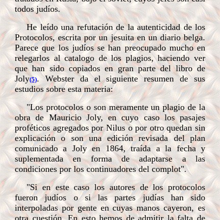
todos judíos.
He leído una refutación de la autenticidad de los
Protocolos, escrita por un jesuita en un diario belga.
Parece que los judíos se han preocupado mucho en
relegarlos al catalogo de los plagios, haciendo ver
que han sido copiados en gran parte del libro de
Joly
. Webster da el siguiente resumen de sus
(5)
estudios sobre esta materia:
"Los protocolos o son meramente un plagio de la
obra de Mauricio Joly, en cuyo caso los pasajes
proféticos agregados por Nilus o por otro quedan sin
explicación o son una edición revisada del plan
comunicado a Joly en 1864, traída a la fecha y
suplementada en forma de adaptarse a las
condiciones por los continuadores del complot".
"Si en este caso los autores de los protocolos
fueron judíos o si las partes judías han sido
interpoladas por gente en cuyas manos cayeron, es
otra cuestión. En esto hemos de admitir la falta de