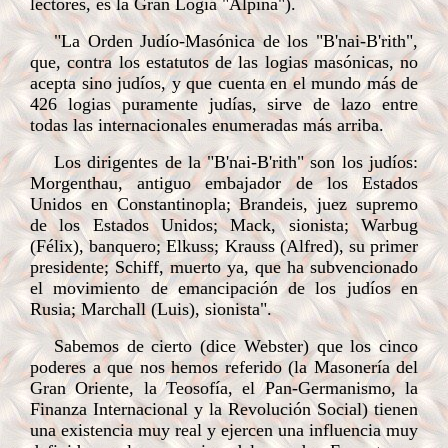
lectores, es la Gran Logia "Alpina").
"La Orden Judío-Masónica de los "B'nai-B'rith",
que, contra los estatutos de las logias masónicas, no
acepta sino judíos, y que cuenta en el mundo más de
426 logias puramente judías, sirve de lazo entre
todas las internacionales enumeradas más arriba.
Los dirigentes de la "B'nai-B'rith" son los judíos:
Morgenthau, antiguo embajador de los Estados
Unidos en Constantinopla; Brandeis, juez supremo
de los Estados Unidos; Mack, sionista; Warbug
(Félix), banquero; Elkuss; Krauss (Alfred), su primer
presidente; Schiff, muerto ya, que ha subvencionado
el movimiento de emancipación de los judíos en
Rusia; Marchall (Luis), sionista".
Sabemos de cierto (dice Webster) que los cinco
poderes a que nos hemos referido (la Masonería del
Gran Oriente, la Teosofía, el Pan-Germanismo, la
Finanza Internacional y la Revolución Social) tienen
una existencia muy real y ejercen una influencia muy