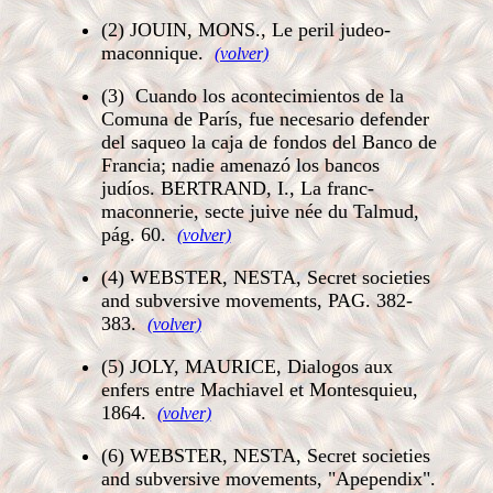
(2)
JOUIN, MONS., Le peril judeo-
maconnique.
(volver)
(3)
Cuando los acontecimientos de la
Comuna de París, fue necesario defender
del saqueo la caja de fondos del Banco de
Francia; nadie amenazó los bancos
judíos. BERTRAND, I., La franc-
maconnerie, secte juive née du Talmud,
pág. 60.
(volver)
(4)
WEBSTER, NESTA, Secret societies
and subversive movements, PAG. 382-
383.
(volver)
(5)
JOLY, MAURICE, Dialogos aux
enfers entre Machiavel et Montesquieu,
1864.
(volver)
(6)
WEBSTER, NESTA, Secret societies
and subversive movements, "Apependix".