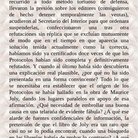
recurrido a todo método tortuoso de defensa,
llevaron la presión sobre los editores (consiguieron
de hecho detener temporalmente las ventas),
acudieron al Secretario del Interior para que ordenara
suspenderlas, confeccionaron una tras otra
refutaciones sin réplica que se excluían mutuamente
de modo que en el tiempo en que aparecía una
solución tenida actualmente como la correcta,
habíamos sido ya certificados doce veces de que los
Protocolos habían sido completa y definitivamente
refutados. Y cuando al último había sido descubierta
una explicación real plausible, ¿por qué no ha sido
presentada en una forma convincente? Todo lo que
se necesitaba era establecer que el origen de los
Protocolos se había hallado en la obra de Maurice
Joly, dando los lugares paralelos en apoyo de esa
afirmación. ¿Qué necesidad de embrollar una buena
causa en una telaraña de evidente fábula? ¿A qué ese
alarde de fuentes confidenciales de información, la
pretensión de que el libro de Joly era tan raro que
casi no se lo podía encontrar, cuando una búsqueda
en las librerías habría de probar lo contrario? ¿A qué