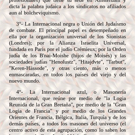
profesionales) que tiene su sede en Ámsterdam y
dicta la palabra judaica a los sindicatos no afiliados
aun al bolcheviquismo.
3°- La Internacional negra o Unión del Judaísmo
de combate. El principal papel es desempeñado en
ella por la organización universal de los Sionistas
(Londres); por la Alianza Israelita Universal,
fundada en Paris por el judío Crémieux; por la Orden
judía de los B'nai-Moishe (hijos de Moisés) y las
sociedades judías "Henolustz", "Hitajdvte", "Tarbut",
"Keren-Hässode", y otras ciento, más o menos
enmascaradas, en todos los países del viejo y del
nuevo mundo.
4°- La Internacional azul, o Masonería
Internacional, que reúne por medio de "la Logia
Reunida de la Gran Bretaña", por medio de la "Gran
Logia de Francia" y por medio de los Grandes
Orientes de Francia, Bélgica, Italia, Turquía y de los
demás países, a todos los masones del universo (el
centro activo de esta agrupación, como lo saben los