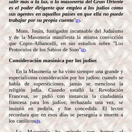
salir más a la luz, o la masonería del Gran Oriente
es el poder dirigente que emplea a los judíos como
sus agentes en aquellos países en que ella no puede
trabajar por su propia cuenta
"
.
(1)
Mons. Jouin, fustigador incansable del Judaísmo
y de la Masonería manifiesta la misma convicción
que Copin-Albancelli, en sus estudios sobre "Los
Protocolos de los Sabios de Sion"
.
(2)
Consideración masónica por los judíos
En la Masonería se ha visto siempre una grande y
especialísima consideración por los judíos: cuando se
habla de supersticiones, jamás se menciona la
religión judía. Cuando estalló la Revolución
Francesa, se pidió con instancia la ciudadanía
francesa para los judíos; rechazada una vez, se
insistió en pedirla, y fue concedida. El lector
recordara que en esos días se perseguía a muerte a
los católicos
.
(3)
La Masonería ha mirado con horror el