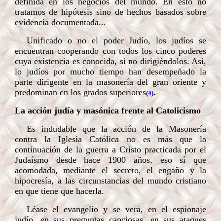
definida en los negocios del mundo. En esto no
tratamos de hipótesis sino de hechos basados sobre
evidencia documentada...
Unificado o no el poder Judío, los judíos se
encuentran cooperando con todos los cinco poderes
cuya existencia es conocida, si no dirigiéndolos. Así,
lo judíos por mucho tiempo han desempeñado la
parte dirigente en la masonería del gran oriente y
predominan en los grados superiores
.
(4)
La acción judía y masónica frente al Catolicismo
Es indudable que la acción de la Masonería
contra la Iglesia Católica no es más que la
continuación de la guerra a Cristo practicada por el
Judaísmo desde hace 1900 años, eso sí que
acomodada, mediante el secreto, el engaño y la
hipocresía, a las circunstancias del mundo cristiano
en que tiene que hacerla.
Léase el evangelio y se verá, en el espionaje
judío, en sus preguntas capciosas, en sus ataques