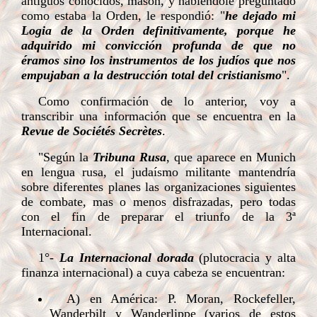
antiguos conocidos, masón, y habiéndole preguntado
como estaba la Orden, le respondió: "
he dejado mi
Logia de la Orden definitivamente, porque he
adquirido mi convicción profunda de que no
éramos sino los instrumentos de los judíos que nos
empujaban a la destrucción total del cristianismo
".
Como confirmación de lo anterior, voy a
transcribir una información que se encuentra en la
Revue de Sociétés Secrètes
.
"Según la
Tribuna Rusa
, que aparece en Munich
en lengua rusa, el judaísmo militante mantendría
sobre diferentes planes las organizaciones siguientes
de combate, mas o menos disfrazadas, pero todas
con el fin de preparar el triunfo de la 3ª
Internacional.
1°-
La Internacional dorada
(plutocracia y alta
finanza internacional) a cuya cabeza se encuentran:
A) en América: P. Moran, Rockefeller,
Wanderbilt y Wanderlippe (varios de estos