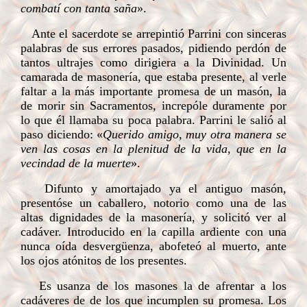
combatí con tanta saña
».
Ante el sacerdote se arrepintió Parrini con sinceras
palabras de sus errores pasados, pidiendo perdón de
tantos ultrajes como dirigiera a la Divinidad. Un
camarada de masonería, que estaba presente, al verle
faltar a la más importante promesa de un masón, la
de morir sin Sacramentos, increpóle duramente por
lo que él llamaba su poca palabra. Parrini le salió al
paso diciendo: «
Querido amigo, muy otra manera se
ven las cosas en la plenitud de la vida, que en la
vecindad de la muerte
».
Difunto y amortajado ya el antiguo masón,
presentóse un caballero, notorio como una de las
altas dignidades de la masonería, y solicitó ver al
cadáver. Introducido en la capilla ardiente con una
nunca oída desvergüenza, abofeteó al muerto, ante
los ojos atónitos de los presentes.
Es usanza de los masones la de afrentar a los
cadáveres de de los que incumplen su promesa. Los