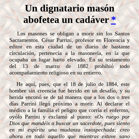
Un dignatario masón
abofetea un cadáver
*
Los masones se obligan a morir sin los Santos
Sacramentos. César Parrini, profesor en Florencia y
editor en esta ciudad de un diario de bastante
circulación, pertenecía a la masonería, en la que
ocupaba un lugar harto elevado. En su testamento
del 13 de marzo de 1882 prohibió todo
acompañamiento religioso en su entierro.
He aquí, pues, que el 18 de julio de 1884, este
hombre sin creencia fue herido en un desafío, y su
herida enconó se de tal manera que a los dos o tres
días Parrini llegó próximo a morir. Al declarar el
médico a la familia el peligro que corría el enfermo,
oyólo Parrini y exclamó al punto: «
Os ruego por
Dios que mandéis a buscar un sacerdote, pues siento
en mi espíritu una mudanza insospechada; creo
ahora en todo aquello que mientras estuve sano