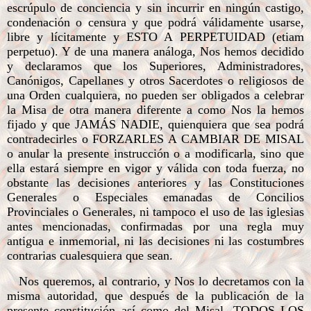
escrúpulo de conciencia y sin incurrir en ningún castigo,
condenación o censura y que podrá válidamente usarse,
libre y lícitamente y ESTO A PERPETUIDAD (etiam
perpetuo). Y de una manera análoga, Nos hemos decidido
y declaramos que los Superiores, Administradores,
Canónigos, Capellanes y otros Sacerdotes o religiosos de
una Orden cualquiera, no pueden ser obligados a celebrar
la Misa de otra manera diferente a como Nos la hemos
fijado y que JAMÁS NADIE, quienquiera que sea podrá
contradecirles o FORZARLES A CAMBIAR DE MISAL
o anular la presente instrucción o a modificarla, sino que
ella estará siempre en vigor y válida con toda fuerza, no
obstante las decisiones anteriores y las Constituciones
Generales o Especiales emanadas de Concilios
Provinciales o Generales, ni tampoco el uso de las iglesias
antes mencionadas, confirmadas por una regla muy
antigua e inmemorial, ni las decisiones ni las costumbres
contrarias cualesquiera que sean.
Nos queremos, al contrario, y Nos lo decretamos con la
misma autoridad, que después de la publicación de la
presente constitución así como del Misal, TODOS LOS