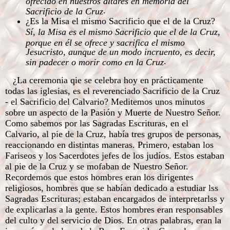
ofrecido en nuestros altares en memoria del
.
Sacrificio de la Cruz
¿Es la Misa el mismo Sacrificio que el de la Cruz?
Sí, la Misa es el mismo Sacrificio que el de la Cruz,
porque en él se ofrece y sacrifica el mismo
Jesucristo, aunque de un modo incruento, es decir,
.
sin padecer o morir como en la Cruz
¿La ceremonia qie se celebra hoy en prácticamente
todas las iglesias, es el reverenciado Sacrificio de la Cruz
- el Sacrificio del Calvario? Meditemos unos minutos
sobre un aspecto de la Pasión y Muerte de Nuestro Señor.
Como sabemos por las Sagradas Escrituras, en el
Calvario, al pie de la Cruz, había tres grupos de personas,
reaccionando en distintas maneras. Primero, estaban los
Fariseos y los Sacerdotes jefes de los judíos. Estos estaban
al pie de la Cruz y se mofaban de Nuestro Señor.
Recordemos que estos hombres eran los dirigentes
religiosos, hombres que se habían dedicado a estudiar lss
Sagradas Escrituras; estaban encargados de interpretarlss y
de explicarlas a la gente. Estos hombres eran responsables
del culto y del servicio de Dios. En otras palabras, eran la