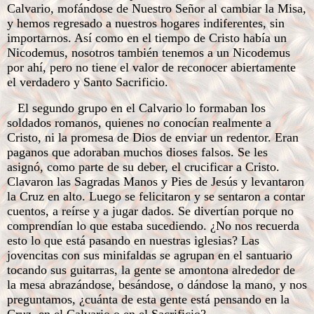
Calvario, mofándose de Nuestro Señor al cambiar la Misa,
y hemos regresado a nuestros hogares indiferentes, sin
importarnos. Así como en el tiempo de Cristo había un
Nicodemus, nosotros también tenemos a un Nicodemus
por ahí, pero no tiene el valor de reconocer abiertamente
el verdadero y Santo Sacrificio.
El segundo grupo en el Calvario lo formaban los
soldados romanos, quienes no conocían realmente a
Cristo, ni la promesa de Dios de enviar un redentor. Eran
paganos que adoraban muchos dioses falsos. Se les
asignó, como parte de su deber, el crucificar a Cristo.
Clavaron las Sagradas Manos y Pies de Jesús y levantaron
la Cruz en alto. Luego se felicitaron y se sentaron a contar
cuentos, a reírse y a jugar dados. Se divertían porque no
comprendían lo que estaba sucediendo. ¿No nos recuerda
esto lo que está pasando en nuestras iglesias? Las
jovencitas con sus minifaldas se agrupan en el santuario
tocando sus guitarras, la gente se amontona alrededor de
la mesa abrazándose, besándose, o dándose la mano, y nos
preguntamos, ¿cuánta de esta gente está pensando en la