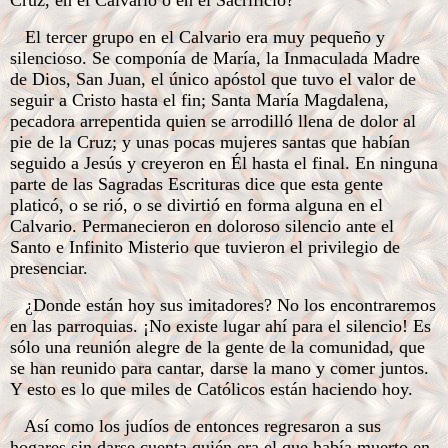
Cruz, en el Calvario o en el Sacrificio?
El tercer grupo en el Calvario era muy pequeño y
silencioso. Se componía de María, la Inmaculada Madre
de Dios, San Juan, el único apóstol que tuvo el valor de
seguir a Cristo hasta el fin; Santa María Magdalena,
pecadora arrepentida quien se arrodilló llena de dolor al
pie de la Cruz; y unas pocas mujeres santas que habían
seguido a Jesús y creyeron en Él hasta el final. En ninguna
parte de las Sagradas Escrituras dice que esta gente
platicó, o se rió, o se divirtió en forma alguna en el
Calvario. Permanecieron en doloroso silencio ante el
Santo e Infinito Misterio que tuvieron el privilegio de
presenciar.
¿Donde están hoy sus imitadores? No los encontraremos
en las parroquias. ¡No existe lugar ahí para el silencio! Es
sólo una reunión alegre de la gente de la comunidad, que
se han reunido para cantar, darse la mano y comer juntos.
Y esto es lo que miles de Católicos están haciendo hoy.
Así como los judíos de entonces regresaron a sus
hogares sin darse cuenta quién era el que había muerto en