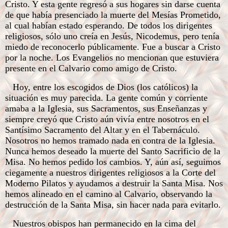
Cristo. Y esta gente regresó a sus hogares sin darse cuenta
de que había presenciado la muerte del Mesías Prometido,
al cual habían estado esperando. De todos los dirigentes
religiosos, sólo uno creía en Jesús, Nicodemus, pero tenía
miedo de reconocerlo públicamente. Fue a buscar a Cristo
por la noche. Los Evangelios no mencionan que estuviera
presente en el Calvario como amigo de Cristo.
Hoy, entre los escogidos de Dios (los católicos) la
situación es muy parecida. La gente común y corriente
amaba a la Iglesia, sus Sacramentos, sus Enseñanzas y
siempre creyó que Cristo aún vivía entre nosotros en el
Santísimo Sacramento del Altar y en el Tabernáculo.
Nosotros no hemos tramado nada en contra de la Iglesia.
Nunca hemos deseado la muerte del Santo Sacrificio de la
Misa. No hemos pedido los cambios. Y, aún así, seguimos
ciegamente a nuestros dirigentes religiosos a la Corte del
Moderno Pilatos y ayudamos a destruir la Santa Misa. Nos
hemos alineado en el camino al Calvario, observando la
destrucción de la Santa Misa, sin hacer nada para evitarlo.
Nuestros obispos han permanecido en la cima del