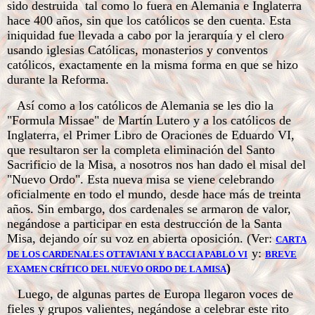
sido destruida tal como lo fuera en Alemania e Inglaterra
hace 400 años, sin que los católicos se den cuenta. Esta
iniquidad fue llevada a cabo por la jerarquía y el clero
usando iglesias Católicas, monasterios y conventos
católicos, exactamente en la misma forma en que se hizo
durante la Reforma.
Así como a los católicos de Alemania se les dio la
"Formula Missae" de Martín Lutero y a los católicos de
Inglaterra, el Primer Libro de Oraciones de Eduardo VI,
que resultaron ser la completa eliminación del Santo
Sacrificio de la Misa, a nosotros nos han dado el misal del
"Nuevo Ordo". Esta nueva misa se viene celebrando
oficialmente en todo el mundo, desde hace más de treinta
años. Sin embargo, dos cardenales se armaron de valor,
negándose a participar en esta destrucción de la Santa
Misa, dejando oír su voz en abierta oposición. (Ver:
CARTA
y:
DE LOS CARDENALES OTTAVIANI Y BACCI A PABLO VI
BREVE
)
EXAMEN CRÍTICO DEL NUEVO ORDO DE LA MISA
Luego, de algunas partes de Europa llegaron voces de
fieles y grupos valientes, negándose a celebrar este rito