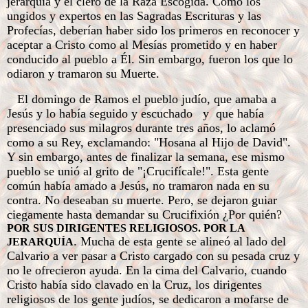
jerarquía y el clero de la Raza Escogida. Como los
ungidos y expertos en las Sagradas Escrituras y las
Profecías, deberían haber sido los primeros en reconocer y
aceptar a Cristo como al Mesías prometido y en haber
conducido al pueblo a Él. Sin embargo, fueron los que lo
odiaron y tramaron su Muerte.
El domingo de Ramos el pueblo judío, que amaba a
Jesús y lo había seguido y escuchado y que había
presenciado sus milagros durante tres años, lo aclamó
como a su Rey, exclamando: "Hosana al Hijo de David".
Y sin embargo, antes de finalizar la semana, ese mismo
pueblo se unió al grito de "¡Crucifícale!". Esta gente
común había amado a Jesús, no tramaron nada en su
contra. No deseaban su muerte. Pero, se dejaron guiar
ciegamente hasta demandar su Crucifixión ¿Por quién?
POR SUS DIRIGENTES RELIGIOSOS. POR LA
. Mucha de esta gente se alineó al lado del
JERARQUÍA
Calvario a ver pasar a Cristo cargado con su pesada cruz y
no le ofrecieron ayuda. En la cima del Calvario, cuando
Cristo había sido clavado en la Cruz, los dirigentes
religiosos de los gente judíos, se dedicaron a mofarse de