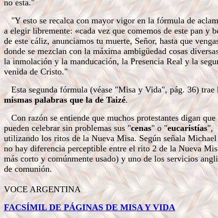
no ésta."
"Y esto se recalca con mayor vigor en la fórmula de acla
a elegir libremente: «cada vez que comemos de este pan y 
de este cáliz, anunciamos tu muerte, Señor, hasta que venga
donde se mezclan con la máxima ambigüedad cosas diversa
la inmolación y la manducación, la Presencia Real y la seg
venida de Cristo."
Esta segunda fórmula (véase "Misa y Vida", pág. 36) trae
mismas palabras que la de Taizé
.
Con razón se entiende que muchos protestantes digan que
pueden celebrar sin problemas sus "
cenas
" o "
eucaristías
",
utilizando los ritos de la Nueva Misa. Según señala Michael
no hay diferencia perceptible entre el rito 2 de la Nueva Mis
más corto y comúnmente usado) y uno de los servicios angl
de comunión.
UN
VOCE ARGENTINA
FACSÍMIL DE PÁGINAS DE MISA Y VIDA