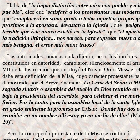
Habla de "
la impía distinción entre misa con pueblo y mi
pue blo
", dice que "
satisfará a los protestantes más modern
que "
complacerá en sumo grado a todos aquellos grupos q
próximos a la apostasía, devastan a la Iglesia
", que "
pelig
terrible que éste nunca existió en la Iglesia
", que "
el apart
la tradición litúrgica... nos parece, para expresar nuestra 
más benigna, el error más mons truoso
".
Las autoridades romanas nada dijeron, pero, los hombres
constituídos en autoridad, cambiaron silenciosamente el art
VII de la Instrucción que instituyó el Novus Ordo Missae, el
daba esta definición de la Misa, cuyo carácter protestante ha
demostrado por el Breve Examen: "
La Cena del Señor o Mi
sagrada sinaxis o asamblea del pueblo de Dios reunido en
bajo la presidencia del sacerdote, para celebrar el me mori
Señor. Por lo tanto, para la asamblea local de la santa Igle
en grado eminente la promesa de Cristo: 'Donde hay dos o
reunidos en mi nombre allí estoy yo en medio de ellos'
(Mat
20)".
Pero la concepción protestante de la Misa se continuó