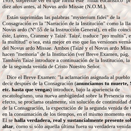
1959, sorprende ver en qué forma este "ritual eucarístico" pr
diez años antes, al Novus ardo Missae (N.O.M.).
Están suprimidas las palabras "mysterium fidei" de la
Consagración en la "Narración de la Institución" como la ll
Novus ardo (Nº 55 de la Instrucción General), en ello coinc
éste, Lutero, Cranmer y Taizé. Taizé, traduce "pro multis", 
la multitud" o sea, está mejor en eso que las versiones verná
del Novus ardo Missae. Ambos (Taizé y el Novus ardo Miss
hacen "memoria" de la Institución (ver Breve Examen, pág. 
También Taizé introduce a continuación de la Institución, la
de la segunda venida de Cristo Nuestro Señor.
Dice el Breve Examen: "la aclamación asignada al pueblo
decir después de la Consagración (
anunciamos tu muerte, 
etc. hasta que vengas
) introduce, bajo la apariencia de
escatologismo, una nueva ambigüedad sobre la Presencia re
efecto, se proclama oralmente, sin solución de continuidad 
de la Consagración, la expectación de la segunda venida de 
en la consumación de los tiempos, en el mismo momento en
El se
halla verdadera, real y sustancialmente presente so
altar
, como si sólo aquella última fuera su verdadera venida