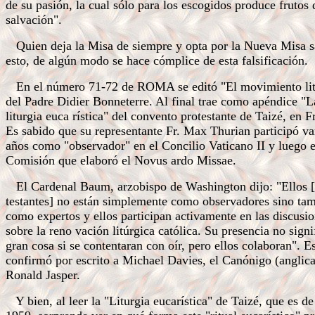
de su pasión, la cual sólo para los escogidos produce frutos 
salvación".
Quien deja la Misa de siempre y opta por la Nueva Misa 
esto, de algún modo se hace cómplice de esta falsificación.
En el número 71-72 de ROMA se editó "El movimiento lit
del Padre Didier Bonneterre. Al final trae como apéndice "L
liturgia euca rística" del convento protestante de Taizé, en F
Es sabido que su representante Fr. Max Thurian participó va
años como "observador" en el Concilio Vaticano II y luego e
Comisión que elaboró el Novus ardo Missae.
El Cardenal Baum, arzobispo de Washington dijo: "Ellos [
testantes] no están simplemente como observadores sino ta
como expertos y ellos participan activamente en las discusi
sobre la reno vación litúrgica católica. Su presencia no signi
gran cosa si se contentaran con oír, pero ellos colaboran". Es
confirmó por escrito a Michael Davies, el Canónigo (anglic
Ronald Jasper.
Y bien, al leer la "Liturgia eucarística" de Taizé, que es de