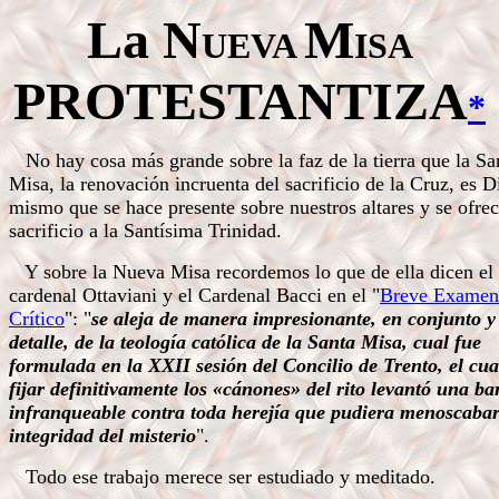
La N
M
UEVA
ISA
PROTESTANTIZA
*
No hay cosa más grande sobre la faz de la tierra que la Sa
Misa, la renovación incruenta del sacrificio de la Cruz, es D
mismo que se hace presente sobre nuestros altares y se ofre
sacrificio a la Santísima Trinidad.
Y sobre la Nueva Misa recordemos lo que de ella dicen el
cardenal Ottaviani y el Cardenal Bacci en el "
Breve Examen
Crítico
": "
se aleja de manera impresionante, en conjunto y
detalle, de la teología católica de la Santa Misa, cual fue
formulada en la XXII sesión del Concilio de Trento, el cual
fijar definitivamente los «cánones» del rito levantó una ba
infranqueable contra toda herejía que pudiera menoscabar
integridad del misterio
".
Todo ese trabajo merece ser estudiado y meditado.