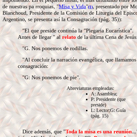
imponiendo. En el pequeño misal, el más difundido entre lo
de nuestras pa rroquias, "
Misa y Vida
"
, presentado por M
(1)
Blanchoud, Presidente de la Comisión de Liturgia del Epis
Argentino, se presenta así la Consagración (pág. 35)):
"El que preside continúa la "Plegaria Eucarística".
Antes de llegar " al
relato
de la última Cena de Jesú
"G. Nos ponemos de rodillas.
"Al concluir la narración evangélica, que llamamos
consagración:
"G: Nos ponemos de pie".
Abreviaturas empleadas:
A: Asamblea;
P: Presidente (que
preside)
L: Lector;G: Guía
(pág. 15)
Dice además, que "
Toda la misa es una reunión
...