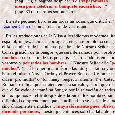
(pág. 15), Y páginas después: "G:
Preparamos la
mesa para celebrar el banquete eucarístico
. .."
(pág. 31). Los rojos son nuestros.
En este pequeño libro están todas las cosas que criticó el "
Examen Crítico
" con antelación de varios años.
En las traducciones de la Misa a los idiomas modernos: ita
español, inglés, alemán, portugués, etc., ese problema se ag
el falseamiento de las mismas palabras de Nuestro Señor en 
Consa gración de la Sangre "que será derramada por vosotr
muchos
en remisión de los pecados. ..", trocándolas en "por
vosotros y
por todos los hombres
..." Nuestro Señor dijo "
p
muchos
". Y así lo dijeron al unísono las liturgias latina y or
hasta el mismo Novus Ordo y el Prayer Book de Cranmer d
dicen "pro multis" o "for many" respectivamente. Y el Cate
Romano explica que "si atendemos a su valor, habrá que re
que el Salvador derramó su Sangre por la salvación de todos
si nos fijamos en el fruto que de ella sacan los hombres, sin
dificultad comprendemos que su utilidad no se extiende a to
sino únicamente a muchos...
muy sabiamente pues, obró n
diciendo por todos
, puesto que entonces sólo hablaba de los