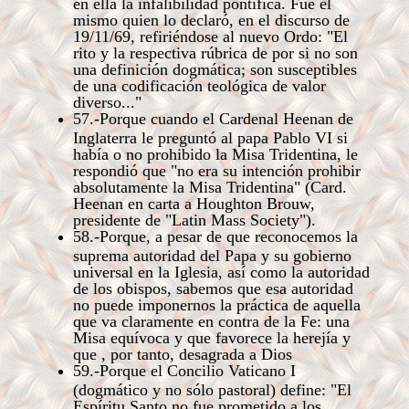
en ella la infalibilidad pontifica. Fue él
mismo quien lo declaró, en el discurso de
19/11/69, refiriéndose al nuevo Ordo: "El
rito y la respectiva rúbrica de por si no son
una definición dogmática; son susceptibles
de una codificación teológica de valor
diverso..."
57.-Porque cuando el Cardenal Heenan de
Inglaterra le preguntó al papa Pablo VI si
había o no prohibido la Misa Tridentina, le
respondió que "no era su intención prohibir
absolutamente la Misa Tridentina" (Card.
Heenan en carta a Houghton Brouw,
presidente de "Latin Mass Society").
58.-Porque, a pesar de que reconocemos la
suprema autoridad del Papa y su gobierno
universal en la Iglesia, así como la autoridad
de los obispos, sabemos que esa autoridad
no puede imponernos la práctica de aquella
que va claramente en contra de la Fe: una
Misa equívoca y que favorece la herejía y
que , por tanto, desagrada a Dios
59.-Porque el Concilio Vaticano I
(dogmático y no sólo pastoral) define: "El
Espíritu Santo no fue prometido a los