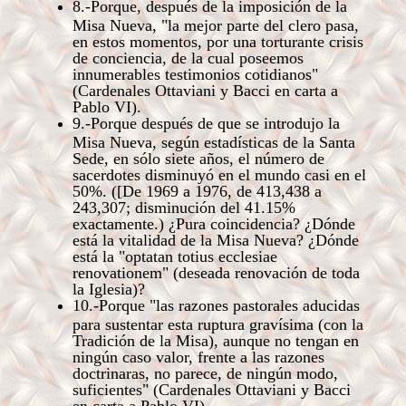
8.-Porque, después de la imposición de la
Misa Nueva, "la mejor parte del clero pasa,
en estos momentos, por una torturante crisis
de conciencia, de la cual poseemos
innumerables testimonios cotidianos"
(Cardenales Ottaviani y Bacci en carta a
Pablo VI).
9.-Porque después de que se introdujo la
Misa Nueva, según estadísticas de la Santa
Sede, en sólo siete años, el número de
sacerdotes disminuyó en el mundo casi en el
50%. ([De 1969 a 1976, de 413,438 a
243,307; disminución del 41.15%
exactamente.) ¿Pura coincidencia? ¿Dónde
está la vitalidad de la Misa Nueva? ¿Dónde
está la "optatan totius ecclesiae
renovationem" (deseada renovación de toda
la Iglesia)?
10.-Porque "las razones pastorales aducidas
para sustentar esta ruptura gravísima (con la
Tradición de la Misa), aunque no tengan en
ningún caso valor, frente a las razones
doctrinaras, no parece, de ningún modo,
suficientes" (Cardenales Ottaviani y Bacci
en carta a Pablo VI).