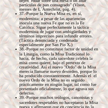
dejen rodar sobre una mesa o un altar
partículas de pan consagrado" (Vison,
messes de L´Antechrist, pág. 4).
37.-Porque la Nueva Misa es, en sí,
modernista; a pesar de las apariencias
inocula una nueva Fe que no es la Fe
Católica. Sigue perfectamente la táctica
modernista de jugar con ambigüedades y
términos imprecisos para infundir errores.
(Táctica denunciada y condenada
especialmente por San Pío X.)
38.-Porque no constituye factor de unidad en
la Liturgia, como la Misa Tradicional lo
hacía, de hecho, cada sacerdote celebra la
misa como quiere, bajo el pretexto de
creatividad. Así el nuevo "Ordo" de la Misa
merecía llamarse nuevo desorden, porque lo
ha producido constantemente. Además el el
nuevo Ordo de la Misa no es seguido
prácticamente en ningún lugar, tal como fue
presentado oficialmente, lo que agrava sus
defectos.
39.-Porque muchos teólogos, canonistas y
sacerdotes respetables no haceptaron la Misa
nueva y afirmaron que en conciencia no la