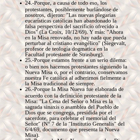
24.-Porque, a causa de todo eso, los
protestantes, posiblemente burlándose de
nosotros, dijeron: "Las nuevas plegarias
eucarísticas católicas han abandonado la
falsa perspectiva del sacrificio ofrecido a
Dios" (La Croix, 10/12/69). Y más: "Ahora
en la Misa renovada, no hay nada que pueda
perturbar al cristiano evangélico" (Siegevalt,
profesor de teología dogmática en la
Facultad protestante de Strasburg).
25.-Porque estamos frente a un serio dilema:
o bien nos hacemos protestantes siguiendo la
Nueva Misa o, por el contrario, conservamos
nuestra Fe católica al adherirnos fielmente a
la Misa tradicional de siempre.
26.-Porque la Misa Nueva fue elaborada de
acuerdo con la definición protestante de la
Misa: "La Cena del Señor o Misa es la
sagrada sinaxis o asamblea del Pueblo de
Dios que se congrega, presidida por el
sacerdote, para celebrar el memorial del
Señor" (N° 7 de la "Institutio Generalis" del
6/4/69, documento que presenta la Nueva
Misa).