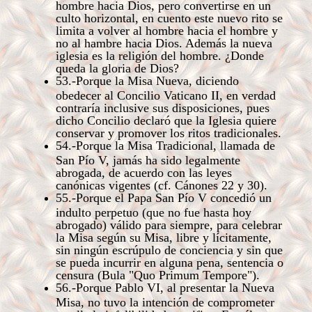
hombre hacia Dios, pero convertirse en un
culto horizontal, en cuento este nuevo rito se
limita a volver al hombre hacia el hombre y
no al hambre hacia Dios. Además la nueva
iglesia es la religión del hombre. ¿Donde
queda la gloria de Dios?
53.-Porque la Misa Nueva, diciendo
obedecer al Concilio Vaticano II, en verdad
contraría inclusive sus disposiciones, pues
dicho Concilio declaró que la Iglesia quiere
conservar y promover los ritos tradicionales.
54.-Porque la Misa Tradicional, llamada de
San Pío V, jamás ha sido legalmente
abrogada, de acuerdo con las leyes
canónicas vigentes (cf. Cánones 22 y 30).
55.-Porque el Papa San Pío V concedió un
indulto perpetuo (que no fue hasta hoy
abrogado) válido para siempre, para celebrar
la Misa según su Misa, libre y lícitamente,
sin ningún escrúpulo de conciencia y sin que
se pueda incurrir en alguna pena, sentencia o
censura (Bula "Quo Primum Tempore").
56.-Porque Pablo VI, al presentar la Nueva
Misa, no tuvo la intención de comprometer