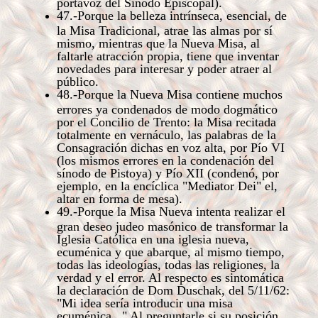
portavoz del Sínodo Episcopal).
47.-Porque la belleza intrínseca, esencial, de
la Misa Tradicional, atrae las almas por sí
mismo, mientras que la Nueva Misa, al
faltarle atracción propia, tiene que inventar
novedades para interesar y poder atraer al
público.
48.-Porque la Nueva Misa contiene muchos
errores ya condenados de modo dogmático
por el Concilio de Trento: la Misa recitada
totalmente en vernáculo, las palabras de la
Consagración dichas en voz alta, por Pío VI
(los mismos errores en la condenación del
sínodo de Pistoya) y Pío XII (condenó, por
ejemplo, en la encíclica "Mediator Dei" el,
altar en forma de mesa).
49.-Porque la Misa Nueva intenta realizar el
gran deseo judeo masónico de transformar la
Iglesia Católica en una iglesia nueva,
ecuménica y que abarque, al mismo tiempo,
todas las ideologías, todas las religiones, la
verdad y el error. Al respecto es sintomática
la declaración de Dom Duschak, del 5/11/62:
"Mi idea sería introducir una misa
ecuménica..." Al preguntarle si su posición