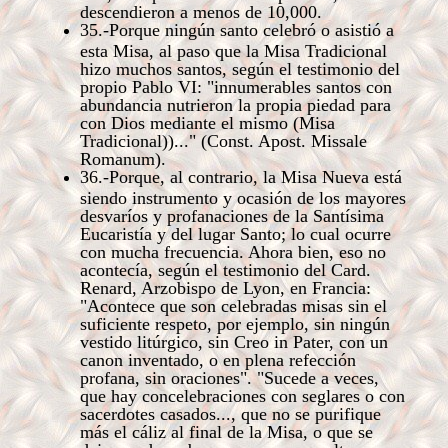
descendieron a menos de 10,000.
35.-Porque ningún santo celebró o asistió a
esta Misa, al paso que la Misa Tradicional
hizo muchos santos, según el testimonio del
propio Pablo VI: "innumerables santos con
abundancia nutrieron la propia piedad para
con Dios mediante el mismo (Misa
Tradicional))..." (Const. Apost. Missale
Romanum).
36.-Porque, al contrario, la Misa Nueva está
siendo instrumento y ocasión de los mayores
desvaríos y profanaciones de la Santísima
Eucaristía y del lugar Santo; lo cual ocurre
con mucha frecuencia. Ahora bien, eso no
acontecía, según el testimonio del Card.
Renard, Arzobispo de Lyon, en Francia:
"Acontece que son celebradas misas sin el
suficiente respeto, por ejemplo, sin ningún
vestido litúrgico, sin Creo in Pater, con un
canon inventado, o en plena refección
profana, sin oraciones". "Sucede a veces,
que hay concelebraciones con seglares o con
sacerdotes casados..., que no se purifique
más el cáliz al final de la Misa, o que se