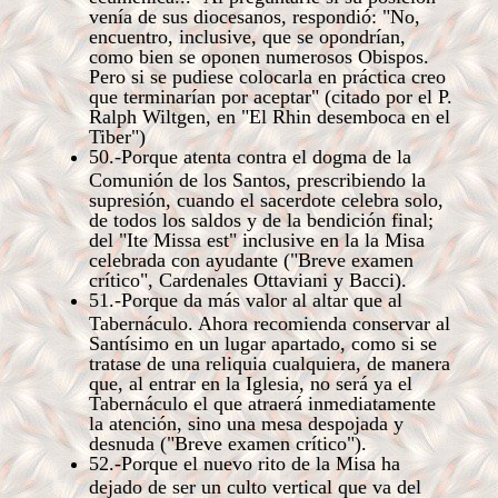
venía de sus diocesanos, respondió: "No,
encuentro, inclusive, que se opondrían,
como bien se oponen numerosos Obispos.
Pero si se pudiese colocarla en práctica creo
que terminarían por aceptar" (citado por el P.
Ralph Wiltgen, en "El Rhin desemboca en el
Tiber")
50.-Porque atenta contra el dogma de la
Comunión de los Santos, prescribiendo la
supresión, cuando el sacerdote celebra solo,
de todos los saldos y de la bendición final;
del "Ite Missa est" inclusive en la la Misa
celebrada con ayudante ("Breve examen
crítico", Cardenales Ottaviani y Bacci).
51.-Porque da más valor al altar que al
Tabernáculo. Ahora recomienda conservar al
Santísimo en un lugar apartado, como si se
tratase de una reliquia cualquiera, de manera
que, al entrar en la Iglesia, no será ya el
Tabernáculo el que atraerá inmediatamente
la atención, sino una mesa despojada y
desnuda ("Breve examen crítico").
52.-Porque el nuevo rito de la Misa ha
dejado de ser un culto vertical que va del