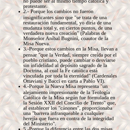
no puede ser al mismo tiempo católica y
protestante.
2.- Porque los cambios no fueron
insignificantes sino que "se trata de una
restauración fundamental, yo diría de una
mudanza total y, en ciertos puntos, de una
verdadera nueva creación" (Palabras de
Monseñor Aníbal Bugnini, coautor de la
Misa Nueva.
3.-Porque estos cambios en la Misa, llevan a
pensar "que la Verdad, siempre creída por el
pueblo cristiano, puede cambiar o desviarse
sin infidelidad al depósito sagrado de la
Doctrina, al cual la Fe católica está
vinculada por toda la eternidad" (Cardenales
Ottaviani y Bacci en carta a Pablo VI).
4.-Porque la Nueva Misa representa "un
alejamiento impresionante de la Teología
Católica de la Misa según fue formulada en
la Sesión XXII del Concilio de Trento" que,
al establecer los "cánones", proporcionaba
una "barrera infranqueable a cualquier
herejía que fuera en contra de la integridad
del Ministerio".
5.-Porque la diferencia entre las dos misas