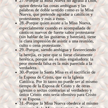
27.-Porque la Misa Nueva no agrada a Dios,
quien detesta las cosas ambiguas y las
palabras de doble sentido como es la Misa
Nueva, que pretende agradar a católicos y
protestantes y más a éstos.
28.-Porque quien asiste a la Misa Nueva,
especialmente cuando es acompañada de
cánticos nuevos de fuerte sabor protestante
(sin hablar de las guitarras y baterías), tiene
la clara impresión de asistir a una reunión,
culto o cena protestante.
29.-Porque, siendo ambigua y favoreciendo
la herejía, es peor que si fuese claramente
herética, porque así es más engañadora: la
peor moneda falsa es la más parecida a la
verdadera.
30.-Porque la Santa Misa es el sacrificio de
la Esposa de Cristo, que es la Iglesia
Católica. Por lo tanto no puede ser al mismo
tiempo de la Esposa de Cristo y de otras
iglesias o sectas contrarias al verdadero y
único Cristo: esto sería ofensivo para Cristo
y su Esposa.
31.-Porque la Misa Nueva obedece al mismo
esquema de la Misa protestante de Cranmer,