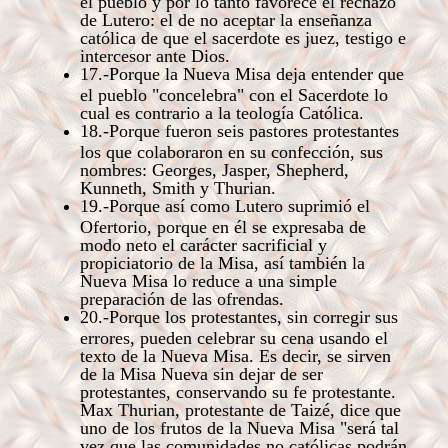
el pueblo y por lo tanto favorece el rechazo
de Lutero: el de no aceptar la enseñanza
católica de que el sacerdote es juez, testigo e
intercesor ante Dios.
17.-Porque la Nueva Misa deja entender que
el pueblo "concelebra" con el Sacerdote lo
cual es contrario a la teología Católica.
18.-Porque fueron seis pastores protestantes
los que colaboraron en su confección, sus
nombres: Georges, Jasper, Shepherd,
Kunneth, Smith y Thurian.
19.-Porque así como Lutero suprimió el
Ofertorio, porque en él se expresaba de
modo neto el carácter sacrificial y
propiciatorio de la Misa, así también la
Nueva Misa lo reduce a una simple
preparación de las ofrendas.
20.-Porque los protestantes, sin corregir sus
errores, pueden celebrar su cena usando el
texto de la Nueva Misa. Es decir, se sirven
de la Misa Nueva sin dejar de ser
protestantes, conservando su fe protestante.
Max Thurian, protestante de Taizé, dice que
uno de los frutos de la Nueva Misa "será tal
vez que las comunidades no católicas podrán