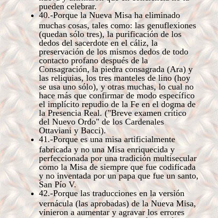
pueden celebrar.
40.-Porque la Nueva Misa ha eliminado
muchas cosas, tales como: las genuflexiones
(quedan sólo tres), la purificación de los
dedos del sacerdote en el cáliz, la
preservación de los mismos dedos de todo
contacto profano después de la
Consagración, la piedra consagrada (Ara) y
las reliquias, los tres manteles de lino (hoy
se usa uno sólo), y otras muchas, lo cual no
hace más que confirmar de modo específico
el implícito repudio de la Fe en el dogma de
la Presencia Real. ("Breve examen crítico
del Nuevo Ordo" de los Cardenales
Ottaviani y Bacci).
41.-Porque es una misa artificialmente
fabricada y no una Misa enriquecida y
perfeccionada por una tradición multisecular
como la Misa de siempre que fue codificada
y no inventada por un papa que fue un santo,
San Pío V.
42.-Porque las traducciones en la versión
vernácula (las aprobadas) de la Nueva Misa,
vinieron a aumentar y agravar los errores