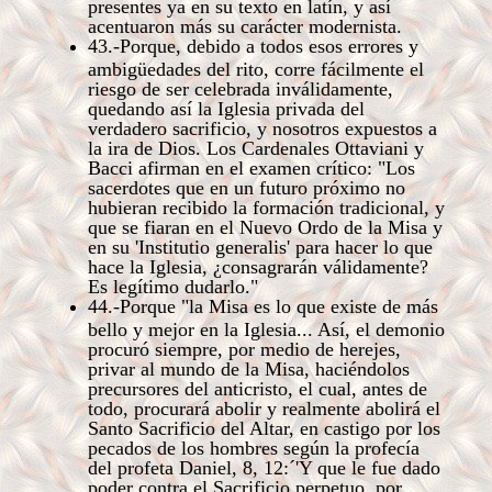
presentes ya en su texto en latín, y así
acentuaron más su carácter modernista.
43.-Porque, debido a todos esos errores y
ambigüedades del rito, corre fácilmente el
riesgo de ser celebrada inválidamente,
quedando así la Iglesia privada del
verdadero sacrificio, y nosotros expuestos a
la ira de Dios. Los Cardenales Ottaviani y
Bacci afirman en el examen crítico: "Los
sacerdotes que en un futuro próximo no
hubieran recibido la formación tradicional, y
que se fiaran en el Nuevo Ordo de la Misa y
en su 'Institutio generalis' para hacer lo que
hace la Iglesia, ¿consagrarán válidamente?
Es legítimo dudarlo."
44.-Porque "la Misa es lo que existe de más
bello y mejor en la Iglesia... Así, el demonio
procuró siempre, por medio de herejes,
privar al mundo de la Misa, haciéndolos
precursores del anticristo, el cual, antes de
todo, procurará abolir y realmente abolirá el
Santo Sacrificio del Altar, en castigo por los
pecados de los hombres según la profecía
del profeta Daniel, 8, 12:´'Y que le fue dado
poder contra el Sacrificio perpetuo, por