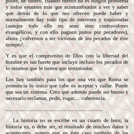
poder, de dinero, cuando mentir no es ningún problema
y todos estamos más que acostumbrados a ver y saber
que detrás de lo que nos ofrecen puede haber y
normalmente hay todo tipo de intereses y trapisondas
(aunque todo ello no sean sino contravalores
evangélicos, y con ello paguen justos por pecadores),
ahora ¿volvemos a ser víctimas de los pecados de éste
tiempo?. .
Y es que el compromiso de Dios con la libertad del
hombre es tan fuerte que incluye incluso los pecados de
lo mismos que le tienen que testimoniar.
Los hay también para los que una vez que Roma se
pronuncia lo único que cabe es aceptar y callar. Puede
que sea un sistema. Creo que además puede ser bueno y
necesario reclamar, pedir, rogar.... coherencia.
.................................................................
La historia no se escribe en un cuarto de hora, la
historia es, o debe ser, el resultado de muchos datos y
aconteceres, espero que en éste caso también de las