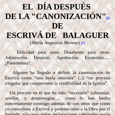
EL DÍA DESPUÉS
DE LA "CANONIZACIÓN"
(1)
DE
ESCRIVÁ DE BALAGUER
(
María Angustias Moreno
)
(*)
Felicidad para unos. Desaliento para otros.
Admiración. Desazón. Aprobación. Escandalo.....
¿Pantomima?.
Alguien ha llegado a definir la canonización de
Escrivá como “una burla siniestra” (..) “un proceso
irregular que compromete la credibilidad de la Iglesia”.
Un proceso en el que ha sido “necesario” calumniar,
arrollar, y desprestigiar,.... como lo han hecho
concretamente conmigo además de con otros que como
yo conocimos a Escrivá y pertenecimos a la Obra por él
fundada, sólo para evitar declaraciones (obligadas según