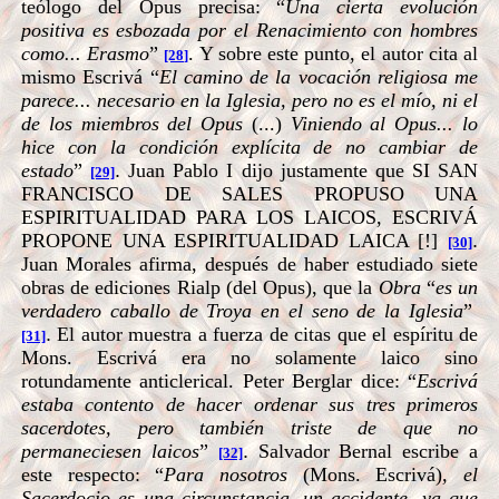
teólogo del Opus precisa: “
Una cierta evolución
positiva es esbozada por el Renacimiento con hombres
como... Erasmo
”
. Y sobre este punto, el autor cita al
[28]
mismo Escrivá “
El camino de la vocación religiosa me
parece... necesario en la Iglesia, pero no es el mío, ni el
de los miembros del Opus
(...)
Viniendo al Opus... lo
hice con la condición explícita de no cambiar de
estado
”
.
Juan Pablo I dijo justamente que SI SAN
[29]
FRANCISCO DE SALES PROPUSO UNA
ESPIRITUALIDAD PARA LOS LAICOS, ESCRIVÁ
PROPONE UNA ESPIRITUALIDAD LAICA [!]
.
[30]
Juan Morales afirma, después de haber estudiado siete
obras de ediciones Rialp (del Opus), que la
Obra
“
es un
verdadero caballo de Troya en el seno de la Iglesia
”
.
El autor muestra a fuerza de citas que el espíritu de
[31]
Mons. Escrivá era no solamente laico sino
rotundamente anticlerical. Peter Berglar dice: “
Escrivá
estaba contento de hacer ordenar sus tres primeros
sacerdotes, pero también triste de que no
permaneciesen laicos
”
.
Salvador Bernal escribe a
[32]
este respecto: “
Para nosotros
(Mons. Escrivá)
, el
Sacerdocio es una circunstancia, un accidente, ya que