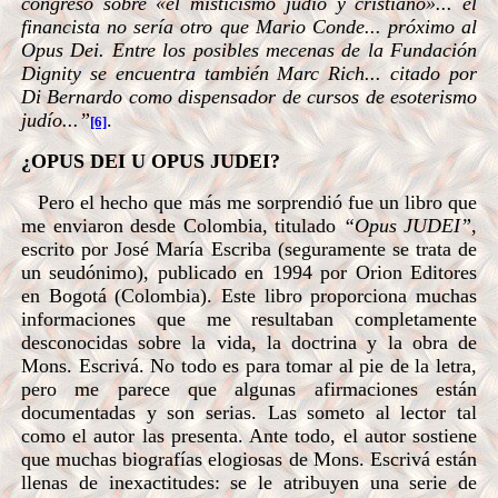
congreso sobre «el misticismo judío y cristiano»... el
financista no sería otro que Mario Conde... próximo al
Opus Dei. Entre los posibles mecenas de
la Fundación
Dignity
se encuentra también Marc Rich... citado por
Di Bernardo como dispensador de cursos de esoterismo
judío...”
.
[6]
¿OPUS DEI U OPUS JUDEI?
Pero el hecho que más me sorprendió fue un libro que
me enviaron desde Colombia, titulado
“Opus JUDEI”
,
escrito por José María Escriba (seguramente se trata de
un seudónimo), publicado en 1994 por Orion Editores
en Bogotá (Colombia). Este libro proporciona muchas
informaciones que me resultaban completamente
desconocidas sobre la vida, la doctrina y la obra de
Mons. Escrivá. No todo es para tomar al pie de la letra,
pero me parece que algunas afirmaciones están
documentadas y son serias. Las someto al lector tal
como el autor las presenta. Ante todo, el autor sostiene
que muchas biografías elogiosas de Mons. Escrivá están
llenas de inexactitudes: se le atribuyen una serie de