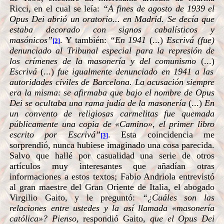
Ricci, en el cual se leía:
“A fines de agosto de 1939 el
Opus Dei abrió un oratorio... en Madrid. Se decía que
estaba decorado con signos cabalísticos y
masónicos”
. Y también:
“En 1941
(...)
Escrivá (fue)
[2]
denunciado al Tribunal especial para la represión de
los crímenes de la masonería y del comunismo
(...)
Escrivá
(...)
fue igualmente denunciado en 1941 a las
autoridades civiles de Barcelona. La acusación siempre
era la misma: se afirmaba que bajo el nombre de Opus
Dei se ocultaba una rama judía de la masonería
(...)
En
un convento de religiosas carmelitas fue quemada
públicamente una copia de «Camino», el primer libro
escrito por Escrivá”
. Esta coincidencia me
[3]
sorprendió, nunca hubiese imaginado una cosa parecida.
Salvo que hallé por casualidad una serie de otros
artículos muy interesantes que añadían otras
informaciones a estos textos; Fabio Andriola entrevistó
al gran maestre del Gran Oriente de Italia, el abogado
Virgilio Gaito, y le preguntó:
“¿Cuáles son las
relaciones entre ustedes y la así llamada «masonería
católica»? Pienso,
respondió Gaito,
que el Opus Dei