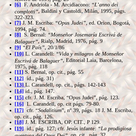
[6]
F. Andriola - M. Arcidiacono:
“L’anno dei
, Baldini y Castoldi, Milán, 1995, págs.
complotti”
322-323.
[7]
J. M. Escriba:
“Opus Judei”
, ed. Orion, Bogotá,
1994, pág. 74.
[8]
S. Bernal:
“Monseñor Josemaría Escrivá de
, Rialp, Madrid, 1976, pág. 9
Balaguer”
[9]
“El País”,
20/1/86
[10]
L. Carandell:
“Vida y milagros de Monseñor
, Editorial Laia, Barcelona,
Escrivá de Balaguer”
1975, pág. 118
[11]
S. Bernal, op. cit., pág. 55
[12]
id., pág. 31)
[13]
L. Carandell, op. cit., págs. 142-143
[14]
id., pág. 147.
[15]
cfr. J. M. Escriba, “Opus Judei”, pág. 123.
[16]
L. Carandell, op. cit págs. 79-80.
[17]
cfr. “
Sodalitium
”, nº 39, págs. 18 J. M. Escriba,
op. cit., pág. 126.
[18]
J. M. ESCRIBA, OP. CIT., P 129.
[19]
id., pág. 127; cfr. Jesús infante:
“La prodigiosa
, op. cit., pág. 32
aventura del Opus Dei”