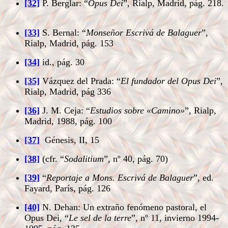
[32]
P. Berglar: “
Opus Dei
”, Rialp, Madrid, pág. 218.
[33]
S. Bernal: “
Monseñor Escrivá de Balaguer
”,
Rialp, Madrid, pág. 153
[34]
id., pág. 30
[35]
Vázquez del Prada: “
El fundador del Opus Dei
”,
Rialp, Madrid, pág 336
[36]
J. M. Ceja: “
Estudios sobre «Camino»
”, Rialp,
Madrid, 1988, pág. 100
[37]
Génesis, II, 15
[38]
(cfr. “
Sodalitium
”, nº 40, pág. 70)
[39]
“
Reportaje a Mons. Escrivá de Balaguer
”, ed.
Fayard, París, pág. 126
[40]
N. Dehan: Un extraño fenómeno pastoral, el
Opus Dei, “
Le sel de la terre
”, nº 11, invierno 1994-