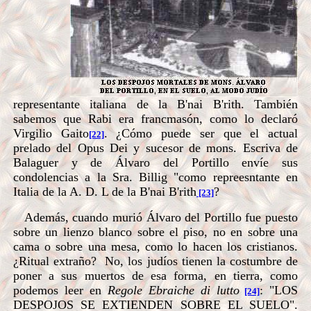
representante italiana de la B'nai B'rith. También
sabemos que Rabi era francmasón, como lo declaró
Virgilio Gaito
. ¿Cómo puede ser que el actual
[22]
prelado del Opus Dei y sucesor de mons. Escriva de
Balaguer y de Álvaro del Portillo envíe sus
condolencias a la Sra. Billig "como repreesntante en
Italia de la A. D. L de la B'nai B'rith
?
[23]
Además, cuando murió Álvaro del Portillo fue puesto
sobre un lienzo blanco sobre el piso, no en sobre una
cama o sobre una mesa, como lo hacen los cristianos.
¿Ritual extraño? No, los judíos tienen la costumbre de
poner a sus muertos de esa forma, en tierra, como
podemos leer en
Regole Ebraiche di lutto
: "LOS
[24]
DESPOJOS SE EXTIENDEN SOBRE EL SUELO".