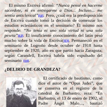
El mismo Escrivá afirmó:
“Nunca pensé en hacerme
sacerdote, ni en entregarme a Dios... Incluso... me
sentía anticlerical”
.
Pero, ¿cuál era la predisposición
[11]
de Escrivá cuando tomó la decisión de comenzar los
estudios eclesiásticos en el seminario? Él mismo nos
responde:
“No tenía ni uno sola virtud ni una sola
peseta”
El insuficiente conocimiento del latín pesó
.
[12]
mucho sobre la vida de Escrivá(
Permaneció en el
.
[13]
seminario de Logroño desde octubre de 1918 hasta
septiembre de 1920, año en que partió hacia Zaragoza;
según Carandell, Escrivá habría sido expulsado del
seminario
.
[14]
¿DELIRIO DE GRANDEZA?
El certificado de bautismo, como
dice el autor de “Opus Judei”, que
se conserva en el registro de la
catedral de Barbastro, reza: “En
Barbastro, el 13 de enero de 1902, el
Padre Ángel Malo..., bautizó