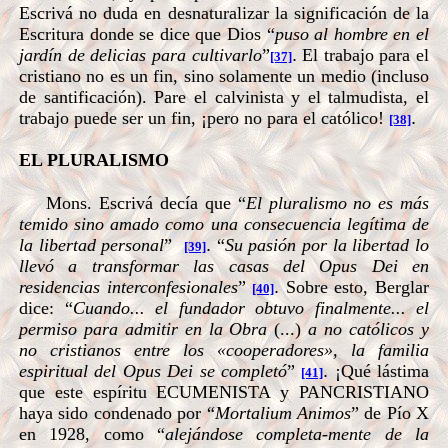
Escrivá no duda en desnaturalizar la significación de la
Escritura donde se dice que Dios “
puso al hombre en el
jardín de delicias para cultivarlo
”
.
El trabajo para el
[37]
cristiano no es un fin, sino solamente un medio (incluso
de santificación). Pare el calvinista y el talmudista, el
trabajo puede ser un fin, ¡pero no para el católico!
.
[38]
EL PLURALISMO
Mons. Escrivá decía que “
El pluralismo no es más
temido sino amado como una consecuencia legítima de
la libertad personal
”
.
“
Su pasión por la libertad lo
[39]
llevó a transformar las casas del Opus Dei en
residencias interconfesionales
”
.
Sobre esto, Berglar
[40]
dice: “
Cuando... el fundador obtuvo finalmente... el
permiso para admitir en la Obra
(...)
a no católicos y
no cristianos entre los «cooperadores», la familia
espiritual del Opus Dei se completó
”
.
¡Qué lástima
[41]
que este espíritu ECUMENISTA y PANCRISTIANO
haya sido condenado por “
Mortalium Animos
” de Pío X
en 1928, como “
alejándose completa-mente de la