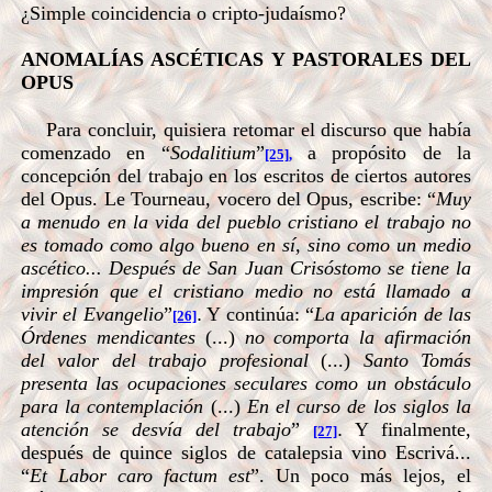
¿Simple coincidencia o cripto-judaísmo?
ANOMALÍAS ASCÉTICAS Y PASTORALES DEL
OPUS
Para concluir, quisiera retomar el discurso que había
comenzado en “
Sodalitium
”
a propósito de la
[25]
,
concepción del trabajo en los escritos de ciertos autores
del Opus. Le Tourneau, vocero del Opus, escribe: “
Muy
a menudo en la vida del pueblo cristiano el trabajo no
es tomado como algo bueno en sí, sino como un medio
ascético... Después de San Juan Crisóstomo se tiene la
impresión que el cristiano medio no está llamado a
vivir el Evangelio
”
.
Y continúa: “
La aparición de las
[26]
Órdenes mendicantes
(...)
no comporta la afirmación
del valor del trabajo profesional
(...)
Santo Tomás
presenta las ocupaciones seculares como un obstáculo
para la contemplación
(...)
En el curso de los siglos la
atención se desvía del trabajo
”
.
Y finalmente,
[27]
después de quince siglos de catalepsia vino Escrivá...
“
Et Labor caro factum est
”. Un poco más lejos, el