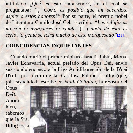
intitulado ¿Qué es esto, monseñor?, en el cual se
preguntaba:
“¿ Cómo es posible que un sacerdote
aspire a estos honores?”
Por su parte, el premio nobel
de Literatura Camilo José Cela escribió:
“Los religiosos
no son ni marqueses ni condes
(...)
nada de esto es
serio, la gente se reirá mucho de este marquesado”
.
[21]
COINCIDENCIAS INQUIETANTES
Cuando murió el primer ministro israelí Rabin, Mons.
Javier Echavarría, actual prelado del Opus Dei, envió
sus condolencias... a la Liga Antidifamación de la B'nai
B'rith, por medio de la Sra. Lisa Palmieri Billig (que,
¡oh casualidad! escribe en
Studi Cattolici
, la revista del
Opus
Dei).
Ahora
bien,
sabemos
que la Sra.
Billig es la