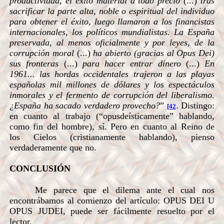
productividad, el éxito material a todo precio
(...)
tras
sacrificar la parte alta, noble o espiritual del individuo
para obtener el éxito, luego llamaron a los financistas
internacionales, los políticos mundialistas. La España
preservada, al menos oficialmente y por leyes, de la
corrupción moral
(...)
ha abierto (gracias al Opus Dei)
sus fronteras
(...)
para hacer entrar dinero
(...)
En
1961... las hordas occidentales trajeron a las playas
españolas mil millones de dólares y los espectáculos
inmorales y el fermento de corrupción del liberalismo.
¿España ha sacado verdadero provecho?
”
.
Distingo:
[42
en cuanto al trabajo (“opusdeísticamente” hablando,
como fin del hombre), sí. Pero en cuanto al Reino de
los Cielos (cristianamente hablando), pienso
verdaderamente que no.
CONCLUSIÓN
Me parece que el dilema ante el cual nos
encontrábamos al comienzo del artículo: OPUS DEI U
OPUS JUDEI, puede ser fácilmente resuelto por el
lector.