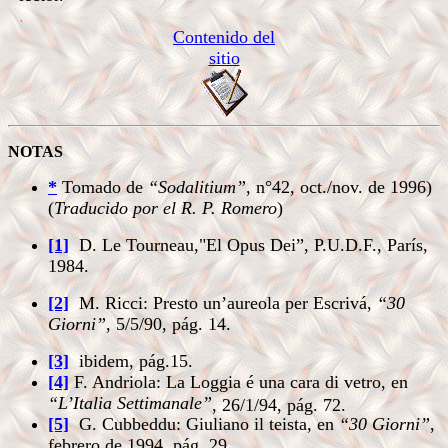
.
Contenido del
sitio
NOTAS
*
Tomado de
“Sodalitium”
, n°42, oct./nov. de 1996)
(
Traducido por el R. P. Romero
)
[1]
D. Le Tourneau,"El Opus Dei”, P.U.D.F., París,
1984.
[2]
M. Ricci: Presto un’aureola per Escrivá,
“30
Giorni”
, 5/5/90, pág. 14.
[3]
ibidem, pág.15.
[4]
F. Andriola: La Loggia é una cara di vetro, en
“L’Italia Settimanale”
, 26/1/94, pág. 72.
[5]
G. Cubbeddu: Giuliano il teista, en
“30 Giorni”
,
febrero de 1994, pág. 29