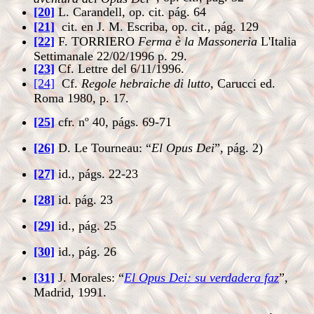
[20]
L. Carandell, op. cit. pág. 64
[21]
cit. en J. M. Escriba, op. cit., pág. 129
[22]
F. TORRIERO
Ferma è la Massoneria
L'Italia
Settimanale 22/02/1996 p. 29.
[23]
Cf. Lettre del 6/11/1996.
[24]
Cf.
Regole hebrai
che di lutto,
Carucci ed.
Roma 1980, p. 17.
[25]
cfr. nº 40, págs. 69-71
[26]
D. Le Tourneau: “
El Opus Dei
”, pág. 2)
[27]
id., págs. 22-23
[28]
id. pág. 23
[29]
id., pág. 25
[30]
id., pág. 26
[31]
J. Morales: “
El Opus Dei: su verdadera faz
”,
Madrid, 1991.