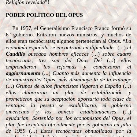
Religión revelada
”!
PODER POLÍTICO DEL OPUS
En 1957, el Generalísimo Francisco Franco formó su
6° gobierno. Entraron nuevos ministros, y muchos de
ellos eran tecnócratas; algunos pertenecían al Opus. “
La
economía española se encontraba en dificultades
(...)
el
Caudillo
buscaba hombres eficaces
(...)
sobre cuatro
tecnócratas, tres son del Opus Dei
(...)
ellos
emprendieron las reformas y comenzaron el
aggiornamento
(...)
Cuanto más aumenta la influencia
de ministros del Opus, más disminuye la de la Falange
(...)
Grupos de altos financistas llegaron a España
(...)
ellos elaboraron un plan de estabilización y
prometieron que su aceptación aportaría toda clase de
ventajas: la peseta se estabilizaría, el gobierno
americano y los bancos estadounidenses
(...)
ayudarían. Sostenido por los economistas del Opus, el
plan fue aceptado oficialmente por el gobierno en julio
de 1959
(...)
Estos tecnócratas obnubilados por la