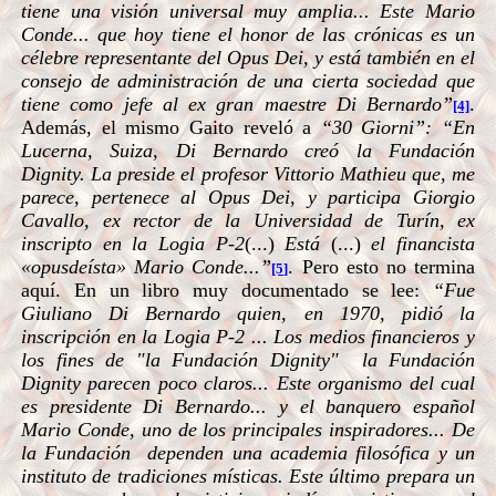
tiene una visión universal muy amplia... Este Mario
Conde... que hoy tiene el honor de las crónicas es un
célebre representante del Opus Dei, y está también en el
consejo de administración de una cierta sociedad que
tiene como jefe al ex gran maestre Di Bernardo”
.
[4]
Además, el mismo Gaito reveló a
“30 Giorni”: “En
Lucerna, Suiza, Di Bernardo creó la Fundación
Dignity. La preside el profesor Vittorio Mathieu que, me
parece, pertenece al Opus Dei, y participa Giorgio
Cavallo, ex rector de la Universidad de Turín, ex
inscripto en la Logia P-2
(...)
Está
(...)
el financista
«opusdeísta» Mario Conde...”
. Pero esto no termina
[5]
aquí. En un libro muy documentado se lee:
“Fue
Giuliano Di Bernardo quien, en 1970, pidió la
inscripción en la Logia P-2 ... Los medios financieros y
los fines de "la Fundación Dignity" la Fundación
Dignity parecen poco claros... Este organismo del cual
es presidente Di Bernardo... y el banquero español
Mario Conde, uno de los principales inspiradores... De
la Fundación dependen una academia filosófica y un
instituto de tradiciones místicas. Este último prepara un