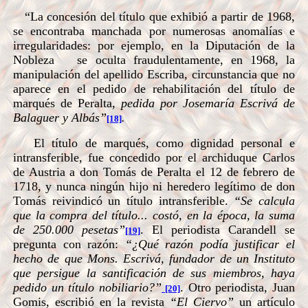
“La concesión del título que exhibió a partir de 1968,
se encontraba manchada por numerosas anomalías e
irregularidades: por ejemplo, en
la Diputación
de
la
Nobleza
se oculta fraudulentamente, en 1968, la
manipulación del apellido Escriba, circunstancia que no
aparece en el pedido de rehabilitación del título de
marqués de Peralta,
pedida por Josemaría Escrivá de
Balaguer y Albás”
[18]
.
El título de marqués, como dignidad personal e
intransferible, fue concedido por el archiduque Carlos
de Austria a don Tomás de Peralta el 12 de febrero de
1718, y nunca ningún hijo ni heredero legítimo de don
Tomás reivindicó un título intransferible.
“Se calcula
que la compra del título... costó, en la época, la suma
de 250.000 pesetas”
. El periodista Carandell se
[19]
pregunta con razón:
“¿Qué razón podía justificar el
hecho de que Mons. Escrivá, fundador de un Instituto
que persigue la santificación de sus miembros, haya
pedido un título nobiliario?”
. Otro periodista, Juan
[20]
Gomis, escribió en la revista
“El Ciervo”
un artículo