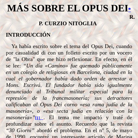
MÁS SOBRE EL OPUS DEI
*
R.
P. CURZIO NITOGLIA
INTRODUCCIÓN
Ya había escrito sobre el tema del Opus Dei, cuando
por casualidad di con un folleto escrito por un vocero
de "la Obra" que me hizo reflexionar. En efecto, en él
se lee:
“Un día «Camino» fue quemado públicamente
en un colegio de religiosas en Barcelona, ciudad en la
cual el gobernador había dado orden de arrestar a
Mons. Escrivá. El fundador había sido igualmente
denunciado al Tribunal militar especial para la
represión de la francmasonería; sus detractores
calificaban al Opus Dei corno «esa rama judía de la
masonería», o «esa secta judía en relación con la
masonería»”
. El tema me impactó y traté de
[1]
profundizar sobre el asunto. Recuerdo que la revista
“30 Giorni”
abordó el problema. En el n° 5, de mayo
de 1990, encontré un interesante artículo de Marina