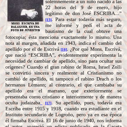
solemnemente a un niño nacido a las
22 horas del 9 de enero, hijo
legítimo de don José ESCRIBA...”
. Para estar todavía más seguro,
[15]
me informé y pedí el acta de
bautismo de la cual obtuve una
fotocopia; ésta menciona exactamente lo mismo. Una
nota al margen, añadida en 1943, indica el cambio del
apellido por el de Escrivá
. ¿Por qué Mons. Escrivá,
[16]
que nació “ESCRIBA”, evidentemente experimenta la
necesidad de cambiar de apellido, sino para ocultar sus
orígenes? Cuando el gran rabino de Roma, Israel Zolli
se convirtió sincera y realmente al Cristianismo no
cambió de apellido, ni tampoco el rabino Drach o los
hermanos Lémann; al contrario, el que cambiaba su
apellido era el marrano, que exteriormente se
presentaba como cristiano e interiormente y de manera
oculta judaizaba
. Su apellido, pues, todavía era
[17]
Escriba entre 1915 y 1918, cuando era estudiante en el
Instituto secundario de Logroño, pero ya en esa época
él firmaba Escrivá. El 16 de junio de 1940, nos informa
el autor, apareció un edicto publicado en la Gaceta