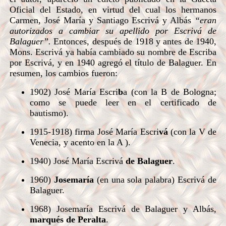
Oficial del Estado, en virtud del cual los hermanos
Carmen, José María y Santiago Escrivá y Albás
“eran
autorizados a cambiar su apellido por Escrivá de
Balaguer”.
Entonces, después de 1918 y antes de 1940,
Mons. Escrivá ya había cambiado su nombre de Escriba
por Escrivá, y en 1940 agregó el título de Balaguer. En
resumen, los cambios fueron:
1902) José María Escri
b
a (con
la B
de Bologna;
como se puede leer en el certificado de
bautismo).
1915-1918) firma José María Escri
vá
(con
la V
de
Venecia, y acento en
la A
).
1940) José María Escrivá
de Balaguer
.
1960)
Josemaría
(en una sola palabra) Escrivá de
Balaguer.
1968) Josemaría Escrivá de Balaguer y Albás,
marqués de Peralta
.