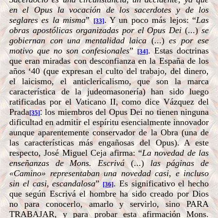
en el Opus la vocación de los sacerdotes y de los
seglares es la misma
”
.
Y un poco más lejos: “
Las
[33]
obras apostólicas organizadas por el Opus Dei
(...)
se
gobiernan con una mentalidad laica
(...)
es por ese
motivo que no son confesionales
”
.
Estas doctrinas
[34]
que eran miradas con desconfianza en la España de los
años ‘40 (que expresan el culto del trabajo, del dinero,
el laicismo, el anticlericalismo, que son la marca
característica de la judeomasonería) han sido luego
ratificadas por el Vaticano II, como dice Vázquez del
Prada
:
los miembros del Opus Dei no tienen ninguna
[35]
dificultad en admitir el espíritu esencialmente innovador
aunque aparentemente conservador de la Obra (una de
las características más engañosas del Opus). A este
respecto, José Miguel Ceja afirma: “
La novedad de las
enseñanzas de Mons. Escrivá
(...)
las páginas de
«Camino» representaban una novedad casi, e incluso
sin el casi, escandalosa
”
.
Es significativo el hecho
[36]
que según Escrivá el hombre ha sido creado por Dios
no para conocerlo, amarlo y servirlo, sino PARA
TRABAJAR, y para probar esta afirmación Mons.