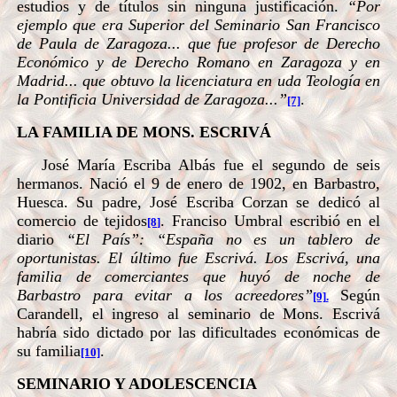
estudios y de títulos sin ninguna justificación.
“Por
ejemplo que era Superior del Seminario San Francisco
de Paula de Zaragoza... que fue profesor de Derecho
Económico y de Derecho Romano en Zaragoza y en
Madrid... que obtuvo la licenciatura en uda Teología en
la Pontificia Universidad de Zaragoza...”
.
[7]
LA FAMILIA DE MONS. ESCRIVÁ
José María Escriba Albás fue el segundo de seis
hermanos. Nació el 9 de enero de 1902, en Barbastro,
Huesca. Su padre, José Escriba Corzan se dedicó al
comercio de tejidos
. Franciso Umbral escribió en el
[8]
diario
“El País”: “España no es un tablero de
oportunistas. El último fue Escrivá. Los Escrivá, una
familia de comerciantes que huyó de noche de
Barbastro para evitar a los acreedores”
Según
[9]
.
Carandell, el ingreso al seminario de Mons. Escrivá
habría sido dictado por las dificultades económicas de
su familia
.
[10]
SEMINARIO Y ADOLESCENCIA