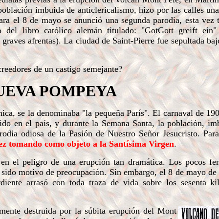
blación imbuida de anticlericalismo, hizo por las calles una
Para el 8 de mayo se anunció una segunda parodia, esta vez
del libro católico alemán titulado: "GotGott greift ein
 graves afrentas). La ciudad de Saint-Pierre fue sepultada baj
reedores de un castigo semejante?
UEVA POMPEYA
ica, se la denominaba "la pequeña París". El carnaval de 190
do en el país, y durante la Semana Santa, la población, im
arodia odiosa de la Pasión de Nuestro Señor Jesucristo. Para
vez tomando como objeto a la Santísima Virgen
.
n el peligro de una erupción tan dramática. Los pocos f
 sido motivo de preocupación. Sin embargo, el 8 de mayo de 
diente arrasó con toda traza de vida sobre los sesenta ki
mente destruida por la súbita erupción del Mont