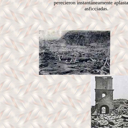
perecieron instantáneamente aplast
asficciadas.
a