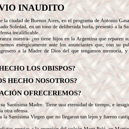
VIO INAUDITO
e la ciudad de Buenos Aires, en el programa de Antonio Gasa
mado Soledad, en un tono de deliberada burla, presentó a la S
ensa incalificable.
nza nuestra- ¿no tiene hijos en la Argentina que reparen s
amemos enérgicamente
ante los anunciantes que, con su pub
grosero a la Madre de Dios del que tengamos memoria, y 
HECHO LOS OBISPOS?
OS HECHO NOSOTROS?
RACIÓN OFRECEREMOS?
 su Santísima Madre. Tiene una eternidad de tiempo, e imagi
a otra ofensa.
a Santísima Virgen que no llegaron tan lejos y fueron casti
atas previas a la erupción del volcán Mont Pelé, en Martini