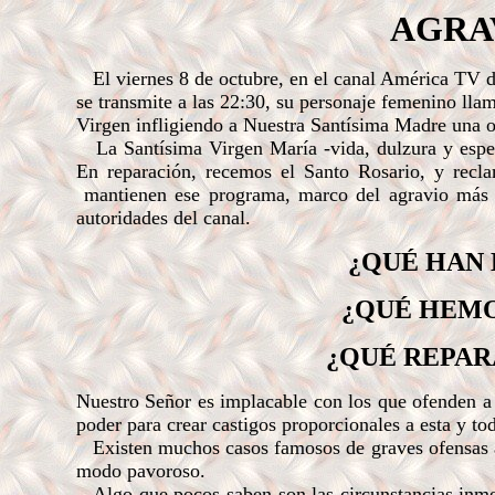
AGRA
El viernes 8 de octubre, en el canal América TV d
se transmite a las 22:30, su personaje femenino lla
Virgen infligiendo a Nuestra Santísima Madre una of
La Santísima Virgen María -vida, dulzura y espera
En reparación, recemos el Santo Rosario,
y recl
mantienen ese programa, marco del agravio más 
autoridades del canal.
¿QUÉ HAN 
¿QUÉ HEM
¿QUÉ REPA
Nuestro Señor es implacable con los que ofenden a
poder para crear castigos proporcionales a esta y tod
Existen muchos casos famosos de graves ofensas a l
modo pavoroso.
Algo que pocos saben son las circunstancias inmedi