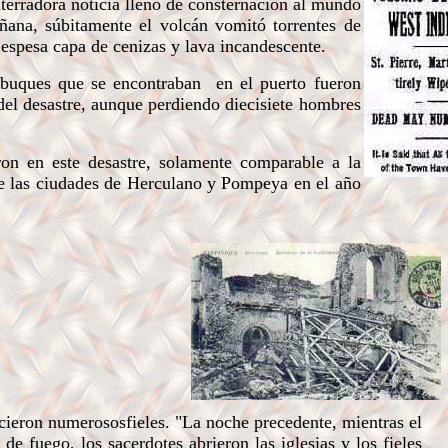
 aterradora noticia llenó de consternación al mundo
ñana, súbitamente el volcán vomitó torrentes de
 espesa capa de cenizas y lava incandescente.
buques que se encontraban en el puerto fueron
el desastre, aunque perdiendo diecisiete hombres
n en este desastre, solamente comparable a la
 de las ciudades de Herculano y Pompeya en el año
cieron numerososfieles. "La noche precedente, mientras el
 fuego, los sacerdotes abrieron las iglesias y los fieles