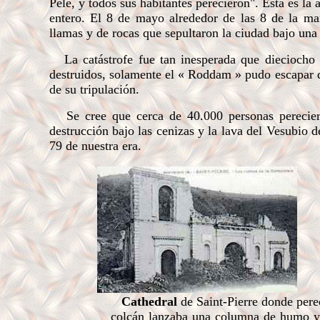
Pelé, y todos sus habitantes perecieron". Esta es la
entero. El 8 de mayo alrededor de las 8 de la ma
llamas y de rocas que sepultaron la ciudad bajo una
La catástrofe fue tan inesperada que dieciocho 
destruidos, solamente el « Roddam » pudo escapar d
de su tripulación.
Se cree que cerca de 40.000 personas pereciero
destrucción bajo las cenizas y la lava del Vesubio
79 de nuestra era.
Cathedral
de Saint-Pierre donde pere
colcán lanzaba una columna de humo y de