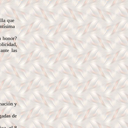
lla que
antísima
u honor?
licidad,
ante las
nación y
gadas de
ca, el 8