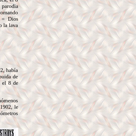
 parodia
 tomando
" = Dios
o la lava
2, había
buida de
 el 8 de
enómenos
1902, le
lómetros