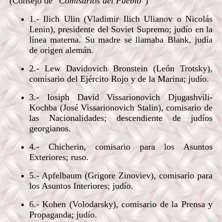
(Consejo de “
Comisarios del Pueblo
”)
1.- Ilich Ulin (Vladimir Ilich Ulianov o Nicolás
Lenin), presidente del Soviet Supremo; judío en la
línea materna. Su madre se llamaba Blank, judía
de origen alemán.
2.- Lew Davidovich Bronstein (León Trotsky),
comisario del Ejército Rojo y de la Marina; judío.
3.- Iosiph David Vissarionovich Djugashvili-
Kochba (José Vissarionovich Stalin), comisario de
las Nacionalidades; descendiente de judíos
georgianos.
4.- Chicherin, comisario para los Asuntos
Exteriores; ruso.
5.- Apfelbaum (Grigore Zinoviev), comisario para
los Asuntos Interiores; judío.
6.- Kohen (Volodarsky), comisario de la Prensa y
Propaganda; judío.