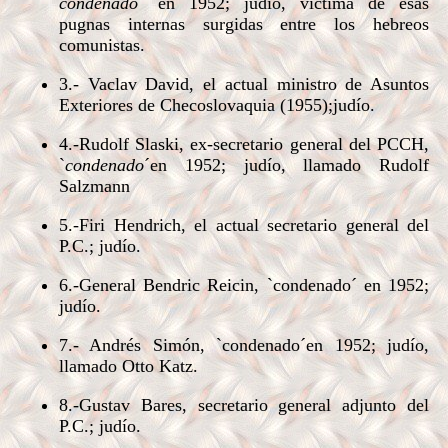
condenado
´ en 1952; judío, víctima de esas
pugnas internas surgidas entre los hebreos
comunistas.
3.- Vaclav David, el actual ministro de Asuntos
Exteriores de Checoslovaquia (1955);judío.
4.-Rudolf Slaski, ex-secretario general del PCCH,
`
condenado
´en 1952; judío, llamado Rudolf
Salzmann
5.-Firi Hendrich, el actual secretario general del
P.C.; judío.
6.-General Bendric Reicin, `condenado´ en 1952;
judío.
7.- Andrés Simón, `condenado´en 1952; judío,
llamado Otto Katz.
8.-Gustav Bares, secretario general adjunto del
P.C.; judío.