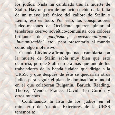
los judíos. Nada ha cambiado tras la muerte de
Stalin. Hay un poco de agitación debido a la falta
de un nuevo jefe único del calibre de Stalin o
Lenin; eso es todo. Por esto, los conspiradores
judeo-masones de Occidente quieren pintar al
tenebroso cuervo soviético-comunista con colores
brillantes de `
pacifismo
´, `
coexistencialismo
´,
`
humanización
´, etc., para presentarlo al mundo
como algo inofensivo.
Cuando Litvinov afirmó que nada cambiaría con
la muerte de Stalin sabía muy bien que esto
ocurriría, porque Stalin no era más que uno de los
trabajadores de la banda judaica que dirige a la
URSS, y que después de éste se quedarían otros
judíos para seguir el plan de dominación mundial
en el que colaboran Bulganin, Baruch, Reading,
Thorez, Mendes France, David Ben Gurión y
otros muchos.
Continuando la lista de los judíos en el
ministerio de Asuntos Exteriores de la URSS
tenemos a: