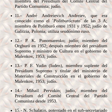
miembro del Presidium del Comité Central del
Partido Comunista; judío.
11.- André Andreievich Andreiev, que era
conocido como el `
Politburócrato
´ de las 3 A;
miembro de Politburó entre 1931 y 1952; judío de
Galitzia, Polonia; utiliza seudónimo ruso.
12.- P. K. Ponomarenko; judío; miembro del
Orgburó en 1952; después miembro del presidium
Supremo y ministro de Cultura en el gobierno de
Malenkov, 1953; judío.
13.- P. F. Yudin (Iuden), miembro suplente del
Presidium Supremo y titular del ministerio de
Materiales de Construcción en el gobierno de
Malenkov, 1953; judío.
14.- Mihail Pervukin; judío, miembro del
Presidium del Comité Central del Partido
Comunista desde 1953.
15.- N. Schalatin, potentado en el sub-secretariado