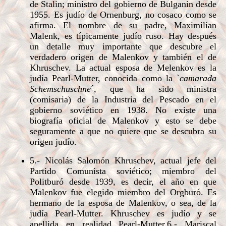
de Stalin; ministro del gobierno de Bulganin desde
1955. Es judío de Ornenburg, no cosaco como se
afirma. El nombre de su padre, Maximilian
Malenk, es típicamente judío ruso. Hay después
un detalle muy importante que descubre el
verdadero origen de Malenkov y también el de
Khruschev. La actual esposa de Melenkov es la
judía Pearl-Mutter, conocida como la `
camarada
Schemschuschne
´, que ha sido ministra
(comisaria) de la Industria del Pescado en el
gobierno soviético en 1938. No existe una
biografía oficial de Malenkov y esto se debe
seguramente a que no quiere que se descubra su
origen judío.
5.- Nicolás Salomón Khruschev, actual jefe del
Partido Comunista soviético; miembro del
Politburó desde 1939, es decir, el año en que
Malenkov fue elegido miembro del Orgburó. Es
hermano de la esposa de Malenkov, o sea, de la
judía Pearl-Mutter. Khruschev es judío y se
apellida en realidad Pearl-Mutter.6.- Mariscal