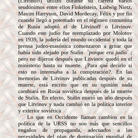
(Litvinoff) utilizó durante su carrera varios
seudónimos entre ellos Finkelstein, Ludwig Nietz,
Maxim Harryson, David Mordecay, Félix y por fin
cuando llegó a potentado en el régimen comunista
de Rusia adoptó el de Litvinoff o Litvinov.
Cuando este judío fue reemplazado por Molotov
en 1939, la judería del mundo occidental y toda la
prensa judeo-masónica comenzaron a gritar que
había sido alejado por Stalin `
porque era judío
´ ;
pero no dijeron después que Litvinov quedó en el
ministerio hasta su muerte. ¿Para qué decirlo si
esto no interesaba a la conspiración?. En las
memorias de Litvinov publicadas después de su
muerte, está escrito que en su opinión nada
cambiará en Rusia soviética después de la muerte
de Stalin. En efecto, Stalin murió un año después
que Litvinov y nada cambió en la política interior
y exterior soviética
Lo que en Occidente llaman cambios en la
política de la URSS no son más que sencillos
engaños de propaganda, adecuados a las
necesidades del plan de dominación mundial de