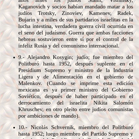
años antes los judíos Stalin, Vishinsky,
Kaganovich y socios habían mandado matar a los
judíos Trotsky, Zinoviev, Kamenev, Radek,
Bujarin y a miles de sus partidarios israelitas en la
lucha intestina, verdadera guerra civil ocurrida en
el seno del judaísmo. Guerra que ambas facciones
hebreas sostuvieron entre sí por el control de la
infeliz Rusia y del comunismo internacional.
9.- Alejandro Kosygin; judío; fue miembro del
Politburó hasta 1952, después suplente en el
Presidium Supremo y ministro de la Industria
Ligera y de Alimentación en el gobierno de
Malenkov. (Cuando se imprime esta edición
mexicana es ya primer ministro del Gobierno
Soviético, después de haber participado en el
derrocamiento del israelita Nikita Salomón
Khruschev, en otro pleito entre judíos comunistas
por ambiciones de mando).
10.- Nicolás Schvernik, miembro del Politburó
hasta 1952; luego miembro del Partido Supremo y