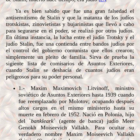
Ya es bien sabido que fue una gran falsedad el
antisemitismo de Stalin y que la matanza de los judíos
trotskistas, zinovietistas y bujarinistas que llevó a cabo
para segurarse en el poder, se realizó por otros judíos.
En última instancia, la lucha entre el judío Trotsky y el
judío Stalin, fue una contienda entre bandos judíos por
el control del gobierno comunista que ellos crearon;
simplemente un pleito de familia. Sirva de prueba la
sigiente lista de comisarios de Asuntos Exteriores,
cuando Stalin se deshacía de cuantos judíos eran
peligrosos para su poder personal.
1.- Maxim Maximovich Litvinoff, ministro
soviético de Asuntos Exteriores hasta 1939 cuando
fue reemplazado por Molotov; ocupando después
altos cargos en el mismo ministerio hasta su
muerte en febrero de 1952. Nació en Polonia, hijo
del `
bankleark
´ (agente de banca) judío Meer
Genokh Moiseevich Vallakh. Para ocultar su
verdadero nombre Maxim Moiseevich Vallakh