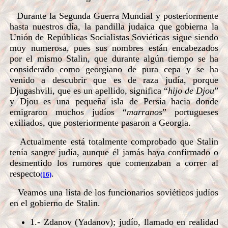
Durante la Segunda Guerra Mundial y posteriormente
hasta nuestros día, la pandilla judaica que gobierna la
Unión de Repúblicas Socialistas Soviéticas sigue siendo
muy numerosa, pues sus nombres están encabezados
por el mismo Stalin, que durante algún tiempo se ha
considerado como georgiano de pura cepa y se ha
venido a descubrir que es de raza judía, porque
Djugashvili, que es un apellido, significa “
hijo de Djou
”
y Djou es una pequeña isla de Persia hacia donde
emigraron muchos judíos “
marranos
” portugueses
exiliados, que posteriormente pasaron a Georgia.
Actualmente está totalmente comprobado que Stalin
tenía sangre judía, aunque él jamás haya confirmado o
desmentido los rumores que comenzaban a correr al
respecto
.
(16)
Veamos una lista de los funcionarios soviéticos judíos
en el gobierno de Stalin.
1.- Zdanov (Yadanov); judío, llamado en realidad