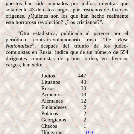
puestos han sido ocupados por judíos, mientras que
solamente 43 de estos cargos, por cristianos de diversos
orígenes. ¿Quiénes son los que han hecho realmente
esta horrorosa revolución? ¿Los cristianos?”.
“Otra estadística, publicada al parecer por el
periódico contrarrevolucionario ruso “
Le Ruse
Nationaliste
”, después del triunfo de los judeo-
comunistas en Rusia, indica que de un número de 554
dirigentes comunistas de primer orden, en diversos
cargos, han sido:
Judíos
447
Lituanos
43
Rusos
30
Armenios
13
Alemanes
12
Finlandeses
2
Polacos
2
Georgianos
2
Checos
1
Húngaros
1
(
15)