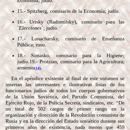
Economía; judío.
15.- Spitzberg, comisario de la Economía; judío.
16.- Urisky (Radomilsky), comisario para las
`
Elecciones
´; judío.
17.- Lunacharsky, comisario de Enseñanza
Pública; ruso.
18.- Simasko, comisario para la Higiene;
judío.19.- Protzian, comisario para la Agricultura;
armenio
.
(14)
En el apéndice existente al final de este volumen se
insertan las interesantes e ilustrativas listas de los
funcionarios judíos de todos los cuerpos gubernativos
de la Unión Soviética, del Partido Comunista, del
Ejército Rojo, de la Policía Secreta, sindicatos, etc. “De
un total de 502 cargos de primer rango en la
organización y dirección de la Revolución comunista de
Rusia y en la dirección del Estado soviético durante sus
primeros años de existencia, nada menos que 459