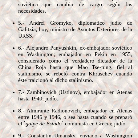
soviética que cambia de cargo según las
necesidades.
5.- Andrei Gromyko, diplomático judío de
Galitzia; hoy, ministro de Asuntos Exteriores de la
URSS.
6.- Alejandro Panyushkin, ex-embajador soviético
en Washington; embajador en Pekín en 1955,
considerado como el verdadero dictador de la
China Roja hasta que Mao Tse-tung, fiel al
stalinismo, se rebeló contra Khruschev cuando
éste traicionó al dicho stalinismo.
7.- Zambinovich (Ustinov), embajador en Atenas
hasta 1940; judío.
8.- Almirante Radionovich, embajador en Atenas
entre 1945 y 1946, o sea hasta cuando se preparó
el `
golpe de Estado
´ comunista en Grecia; judío.
9.- Constantin Umansky, enviado a Washington