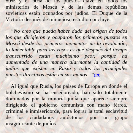
80% y el 90% de los puestos clave en todos los
ministerios de Moscú y de las demás repúblicas
soviéticas están ocupados por judíos. El Duque de la
Victoria después de minucioso estudio concluye:
“
No creo que pueda haber duda del origen de todos
los que dirigieron y ocuparon los primeros puestos en
Moscú desde los primeros momentos de la revolución;
lo lamentable para los rusos es que después del tiempo
transcurrido están muchísimo peor, porque ha
aumentado de una manera alarmante la cantidad de
judíos que existen en Rusia y todos los principales
puestos directivos están en sus manos...
”
(19)
Al igual que Rusia, los países de Europa en donde el
bolchevismo se ha enseñoreado, han sido totalmente
dominados por la minoría judía que aparece siempre
dirigiendo el gobierno comunista con mano férrea,
criminal e inmisericorde, para lograr la total esclavitud
de los ciudadanos autóctonos por un grupo
insignificante de judíos.