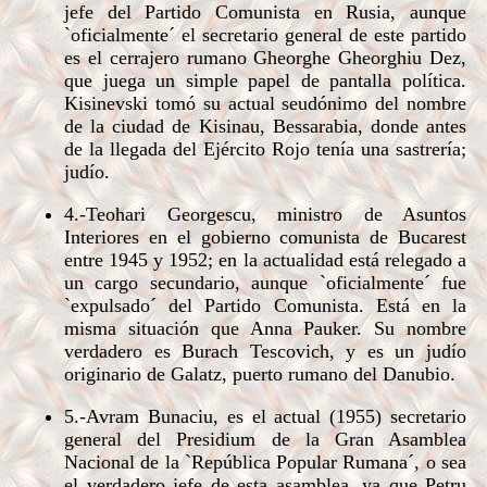
jefe del Partido Comunista en Rusia, aunque
`oficialmente´ el secretario general de este partido
es el cerrajero rumano Gheorghe Gheorghiu Dez,
que juega un simple papel de pantalla política.
Kisinevski tomó su actual seudónimo del nombre
de la ciudad de Kisinau, Bessarabia, donde antes
de la llegada del Ejército Rojo tenía una sastrería;
judío.
4.-Teohari Georgescu, ministro de Asuntos
Interiores en el gobierno comunista de Bucarest
entre 1945 y 1952; en la actualidad está relegado a
un cargo secundario, aunque `oficialmente´ fue
`expulsado´ del Partido Comunista. Está en la
misma situación que Anna Pauker. Su nombre
verdadero es Burach Tescovich, y es un judío
originario de Galatz, puerto rumano del Danubio.
5.-Avram Bunaciu, es el actual (1955) secretario
general del Presidium de la Gran Asamblea
Nacional de la `República Popular Rumana´, o sea
el verdadero jefe de esta asamblea, ya que Petru