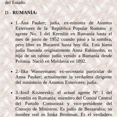
del Estado.
D.-
RUMANÍA:
1.-Ana Pauker; judía, ex-ministra de Asuntos
Exteriores de la `República Popular Rumana´ y
agente No. 1 del Kremlin en Rumanía hasta el
mes de junio de 1952 cuando pasó a la sombra,
pero libre en Bucarest hasta hoy día. Esta hiena
judía llamada originalmente Anna Rabinsohn, es
hija de un rabino judío venido a Rumanía desde
Polonia. Nació en Moldavia en 1892.
2.-Ilka Wassermann; ex-secretaria particular de
Anna Pauker; actualmente la verdadera dirigente
del ministerio de Asuntos Exteriores; judía.
3.-Iosif Kisinevsky, el actual agente Nº 1 del
Kremlin en Rumanía; miembro del Comité Central
del Partido Comunista y vice-presidente del
Consejo de Ministros. Es judío de Bessarabia; su
nombre real es Ioska Broitman. Es el verdadero