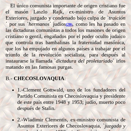
El único comunista importante de origen cristiano fue
el masón Laszlo Rajk, ex-ministro de Asuntos
Exteriores, juzgado y condenado bajo culpa de `
traición
´ por sus `
hermanos
´ judíos
, como les ha pasado en
(20)
las dictaduras comunistas a todos los masones de origen
cristiano o gentil, engañados por el poder oculto judaico
que controla tras bambalinas la fraternidad masónica,
que los ha empujado en algunos países a trabajar por el
triunfo de la revolución socialista, para después al
instaurarse la llamada `
dictadura del proletariado
´ irlos
matando en las famosas purgas.
B.-
CHECOSLOVAQUIA
:
1.-Clement Gottwald, uno de los fundadores del
Partido Comunista en Checoslovaquia y presidente
de este país entre 1948 y 1953; judío, muerto poco
después de Stalin.
2.-Wladimir Clementis, ex-ministro comunista de
Asuntos Exteriores de Checoslovaquia, `
juzgado y