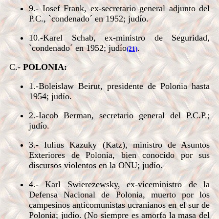
9.- Iosef Frank, ex-secretario general adjunto del
P.C., `condenado´ en 1952; judío.
10.-Karel Schab, ex-ministro de Seguridad,
`condenado´ en 1952; judío
.
(21)
C.-
POLONIA:
1.-Boleislaw Beirut, presidente de Polonia hasta
1954; judío.
2.-Iacob Berman, secretario general del P.C.P.;
judío.
3.- Iulius Kazuky (Katz), ministro de Asuntos
Exteriores de Polonia, bien conocido por sus
discursos violentos en la ONU; judío.
4.- Karl Swierezewsky, ex-viceministro de la
Defensa Nacional de Polonia, muerto por los
campesinos anticomunistas ucranianos en el sur de
Polonia; judío. (No siempre es amorfa la masa del