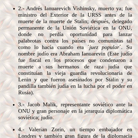
2.- Andrés Ianuarevich Vishinsky, muerto ya; fue
ministro del Exterior de la URSS antes de la
muerte de la muerte de Stalin; después, delegado
permanente de la Unión Soviética en la ONU,
donde no perdía oportunidad para lanzar
palabrotas contra los países no comunistas tal
como lo hacía cuando era `
juez popular
´. Su
nombre judío era Abraham Ianuarevin (Este judío
fue fiscal en los procesos que condenaron a
muerte a sus hermanos de raza judía que
constituían la vieja guardia revolucionaria de
Lenin y que fueron asesinados por Stalin y su
pandilla también judía en la lucha por el poder en
Rusia).
3.- Jacob Malik, representante soviético ante la
ONU y gran personaje en la jerarquía diplomática
soviética; judío.
4.- Valerian Zorin, un tiempo embajador en
Londres y también gran figura de la diplomacia