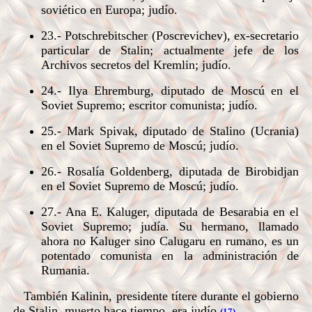
soviético en Europa; judío.
23.- Potschrebitscher (Poscrevichev), ex-secretario
particular de Stalin; actualmente jefe de los
Archivos secretos del Kremlin; judío.
24.- Ilya Ehremburg, diputado de Moscú en el
Soviet Supremo; escritor comunista; judío.
25.- Mark Spivak, diputado de Stalino (Ucrania)
en el Soviet Supremo de Moscú; judío.
26.- Rosalía Goldenberg, diputada de Birobidjan
en el Soviet Supremo de Moscú; judío.
27.- Ana E. Kaluger, diputada de Besarabia en el
Soviet Supremo; judía. Su hermano, llamado
ahora no Kaluger sino Calugaru en rumano, es un
potentado comunista en la administración de
Rumania.
También Kalinin, presidente títere durante el gobierno
de Stalin, muerto hace tiempo, era judío
.
(17)