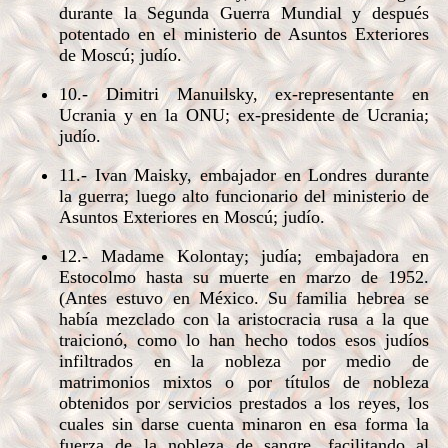
durante la Segunda Guerra Mundial y después
potentado en el ministerio de Asuntos Exteriores
de Moscú; judío.
10.- Dimitri Manuilsky, ex-representante en
Ucrania y en la ONU; ex-presidente de Ucrania;
judío.
11.- Ivan Maisky, embajador en Londres durante
la guerra; luego alto funcionario del ministerio de
Asuntos Exteriores en Moscú; judío.
12.- Madame Kolontay; judía; embajadora en
Estocolmo hasta su muerte en marzo de 1952.
(Antes estuvo en México. Su familia hebrea se
había mezclado con la aristocracia rusa a la que
traicionó, como lo han hecho todos esos judíos
infiltrados en la nobleza por medio de
matrimonios mixtos o por títulos de nobleza
obtenidos por servicios prestados a los reyes, los
cuales sin darse cuenta minaron en esa forma la
fuerza de la nobleza de sangre, facilitando al