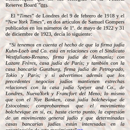
Reserve Board´”
.
(31)
El “
Times
” de Londres del 9 de febrero de 1918 y el
“
New York Times
”, en dos artículos de Samuel Gompers
publicados en los números de 1º. de mayo de 1922 y 31
de diciembre de 1923, decía lo siguiente:
“
Si tenemos en cuenta el hecho de que la firma judía
Kuhn-Loeb and Co. está en relaciones con el Sindicato
Westfaliano-Renano, firma judía de Alemania; con
Lazare Frères, casa judía de París; y también con la
casa bancaria Gunzburg, firma judía de Petrogrado,
Tokio y París; y si advertimos además que los
precedentes negocios judíos mantienen estrechas
relaciones con la casa judía Speyer and Co., de
Londres, NuevaYork y Francfort del Meno; lo mismo
que con el Nye Banken, casa judía bolchevique de
Estocolmo; comprobaremos que el movimiento
bolchevique en sí, es, hasta cierto punto, la expresión
de un movimiento general judío y que determinadas
casas bancarias judías están interesadas en la