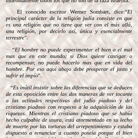
indebidamente todos los que no son de la raza israelita.
El conocido escritor Werner Sombart, dice:“
El
principal carácter de la religión judía consiste en que
es una religión que no tiene que ver con el más allá,
una religión, por decirlo así, única y esencialmente
terrestre
”.
“
El hombre no puede experimentar el bien o el mal
mas que en este mundo; si Dios quiere castigar o
recompensar, no puede hacerlo mas que en vida del
hombre. Por eso aquí abajo debe prosperar el justo y
sufrir el impío
”.
“
Es inútil insistir sobre las diferencias que se deducen
de esta oposición entre las dos maneras de ver tocante
a las actitudes respectivas del judío piadoso y del
cristiano piadoso con respecto a la adquisición de las
riquezas. Mientras el cristiano piadoso que se había
hecho culpable de usura, está atormentado en su lecho
de muerte por las torturas del arrepentimiento y estaba
dispuesto a renunciar a cuanto poseía porque el bien