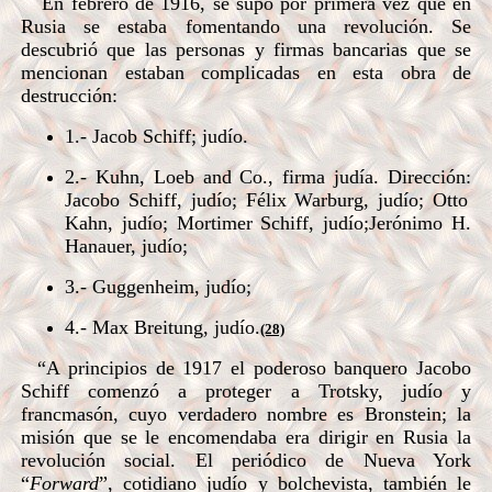
En febrero de 1916, se supo por primera vez que en
Rusia se estaba fomentando una revolución. Se
descubrió que las personas y firmas bancarias que se
mencionan estaban complicadas en esta obra de
destrucción:
1.- Jacob Schiff; judío.
2.- Kuhn, Loeb and Co., firma judía.
Dirección:
Jacobo Schiff, judío;
Félix Warburg, judío;
Otto
Kahn, judío;
Mortimer Schiff, judío;
Jerónimo H.
Hanauer, judío;
3.- Guggenheim, judío;
4.- Max Breitung, judío.
(28)
“A principios de 1917 el poderoso banquero Jacobo
Schiff comenzó a proteger a Trotsky, judío y
francmasón, cuyo verdadero nombre es Bronstein; la
misión que se le encomendaba era dirigir en Rusia la
revolución social. El periódico de Nueva York
“
Forward
”, cotidiano judío y bolchevista, también le