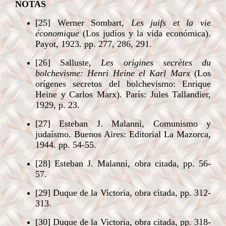
NOTAS
[25] Werner Sombart,
Les juifs et la vie
économique
(Los judíos y la vida económica).
Payot, 1923. pp. 277, 286, 291.
[26] Salluste,
Les origines secrètes du
bolchevisme: Henri Heine el Karl Marx
(Los
orígenes secretos del bolchevismo: Enrique
Heine y Carlos Marx). París: Jules Tallandier,
1929, p. 23.
[27] Esteban J. Malanni, Comunismo y
judaísmo. Buenos Aires: Editorial La Mazorca,
1944. pp. 54-55.
[28] Esteban J. Malanni, obra citada, pp. 56-
57.
[29] Duque de la Victoria, obra citada, pp. 312-
313.
[30] Duque de la Victoria, obra citada, pp. 318-