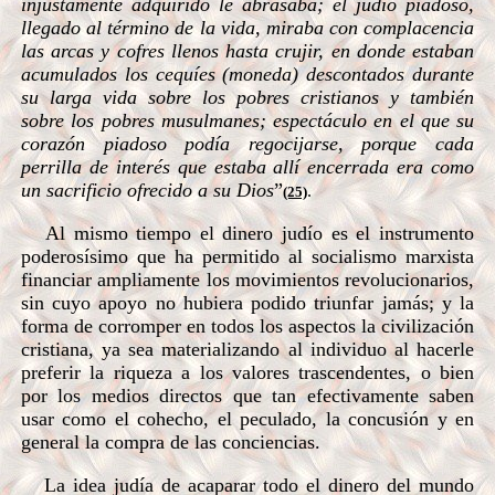
injustamente adquirido le abrasaba; el judío piadoso,
llegado al término de la vida, miraba con complacencia
las arcas y cofres llenos hasta crujir, en donde estaban
acumulados los cequíes (moneda) descontados durante
su larga vida sobre los pobres cristianos y también
sobre los pobres musulmanes; espectáculo en el que su
corazón piadoso podía regocijarse, porque cada
perrilla de interés que estaba allí encerrada era como
un sacrificio ofrecido a su Dios
”
.
(25)
Al mismo tiempo el dinero judío es el instrumento
poderosísimo que ha permitido al socialismo marxista
financiar ampliamente los movimientos revolucionarios,
sin cuyo apoyo no hubiera podido triunfar jamás; y la
forma de corromper en todos los aspectos la civilización
cristiana, ya sea materializando al individuo al hacerle
preferir la riqueza a los valores trascendentes, o bien
por los medios directos que tan efectivamente saben
usar como el cohecho, el peculado, la concusión y en
general la compra de las conciencias.
La idea judía de acaparar todo el dinero del mundo