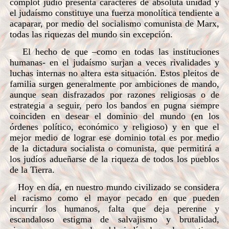
complot judío presenta caracteres de absoluta unidad y
el judaísmo constituye una fuerza monolítica tendiente a
acaparar, por medio del socialismo comunista de Marx,
todas las riquezas del mundo sin excepción.
El hecho de que –como en todas las instituciones
humanas- en el judaísmo surjan a veces rivalidades y
luchas internas no altera esta situación. Estos pleitos de
familia surgen generalmente por ambiciones de mando,
aunque sean disfrazados por razones religiosas o de
estrategia a seguir, pero los bandos en pugna siempre
coinciden en desear el dominio del mundo (en los
órdenes político, económico y religioso) y en que el
mejor medio de lograr ese dominio total es por medio
de la dictadura socialista o comunista, que permitirá a
los judíos adueñarse de la riqueza de todos los pueblos
de la Tierra.
Hoy en día, en nuestro mundo civilizado se considera
el racismo como el mayor pecado en que pueden
incurrir los humanos, falta que deja perenne y
escandaloso estigma de salvajismo y brutalidad,