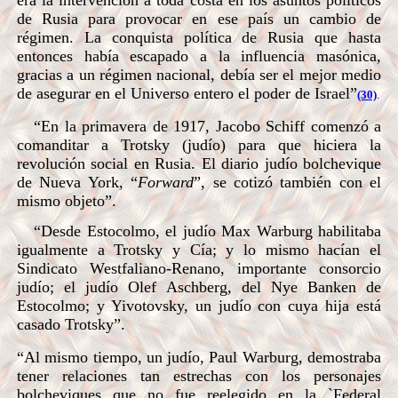
era la intervención a toda costa en los asuntos políticos
de Rusia para provocar en ese país un cambio de
régimen. La conquista política de Rusia que hasta
entonces había escapado a la influencia masónica,
gracias a un régimen nacional, debía ser el mejor medio
de asegurar en el Universo entero el poder de Israel”
(30)
.
“En la primavera de 1917, Jacobo Schiff comenzó a
comanditar a Trotsky (judío) para que hiciera la
revolución social en Rusia. El diario judío bolchevique
de Nueva York, “
Forward
”, se cotizó también con el
mismo objeto”.
“Desde Estocolmo, el judío Max Warburg habilitaba
igualmente a Trotsky y Cía; y lo mismo hacían el
Sindicato Westfaliano-Renano, importante consorcio
judío; el judío Olef Aschberg, del Nye Banken de
Estocolmo; y Yivotovsky, un judío con cuya hija está
casado Trotsky”.
“Al mismo tiempo, un judío, Paul Warburg, demostraba
tener relaciones tan estrechas con los personajes
bolcheviques que no fue reelegido en la `Federal