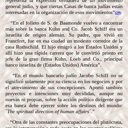
representa la expresión verdadera de un movimiento
general judío, y que ciertas Casas de banca judías están
interesadas en la organización de esos movimientos”
(29)
“En el folleto de S. de Baamonde vuelvo a encontrar
más sobre la banca Kuhn and Co. Jacob Schiff era un
israelita de origen alemán. Su padre, que vivió en
Francfort, fue en esa ciudad un modesto corredor de la
casa Rothschild. El hijo emigró a los Estados Unidos y
allí hizo una rápida carrera que le convirtió pronto en
jefe de la gran firma Kuhn, Loeb and Co., principal
banco israelita de (Estados Unidos) América”.
“En el mundo bancario judío Jacobo Schiff no se
significó solamente por su ciencia en los negocios y por
el atrevimiento de sus concepciones. Aportó también
proyectos e intenciones muy decididas, aunque no
nuevas ni propias, sobre la acción política dirigente que
esa banca debe ejercer sobre los destinos del mundo:
`
The spiritual direction of human affairs
´.”
“Otra de las constantes preocupaciones del plutócrata,