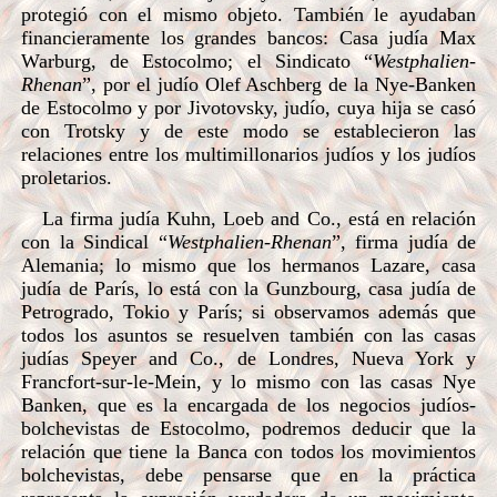
protegió con el mismo objeto. También le ayudaban
financieramente los grandes bancos: Casa judía Max
Warburg, de Estocolmo; el Sindicato “
Westphalien-
Rhenan
”, por el judío Olef Aschberg de la Nye-Banken
de Estocolmo y por Jivotovsky, judío, cuya hija se casó
con Trotsky y de este modo se establecieron las
relaciones entre los multimillonarios judíos y los judíos
proletarios.
La firma judía Kuhn, Loeb and Co., está en relación
con la Sindical “
Westphalien-Rhenan
”, firma judía de
Alemania; lo mismo que los hermanos Lazare, casa
judía de París, lo está con la Gunzbourg, casa judía de
Petrogrado, Tokio y París; si observamos además que
todos los asuntos se resuelven también con las casas
judías Speyer and Co., de Londres, Nueva York y
Francfort-sur-le-Mein, y lo mismo con las casas Nye
Banken, que es la encargada de los negocios judíos-
bolchevistas de Estocolmo, podremos deducir que la
relación que tiene la Banca con todos los movimientos
bolchevistas, debe pensarse que en la práctica