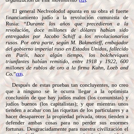
organización de este movimiento
”
.
(32)
El general Nechvolodof apunta en su obra el fuerte
financiamiento judío a la revolución comunista de
Rusia:
“
Durante los años que precedieron a la
revolución, doce millones de dólares habían sido
entregados por Jacobo Schiff a los revolucionarios
rusos. Por otra parte, según M. Bakmetieff, embajador
del gobierno imperial ruso en Estados Unidos, fallecido
en París, hace algún tiempo, los bolcheviques
triunfantes habían remitido, entre 1918 y 1922, 600
millones de rublos de oro a la firma Kuhn, Loeb and
Co.
”
.
(33)
Después de estas pruebas tan concluyentes, no creo
que a ninguno se le ocurra llegar a la optimista
conclusión de que hay judíos malos (los comunistas) y
judíos buenos (los capitalistas); y que mientras unos
tienden a acabar con las riquezas de los particulares y a
hacer desaparecer la propiedad privada, otros tienden a
defender ambas cosas para no perder sus enormes
fortunas. Desgraciadamente para nuestra civilización el