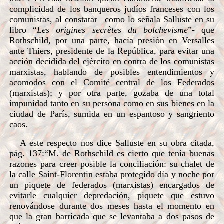
complicidad de los banqueros judíos franceses con los
comunistas, al constatar –como lo señala Salluste en su
libro “
Les origines secrètes du bolchevisme
”- que
Rothschild, por una parte, hacía presión en Versalles
ante Thiers, presidente de la República, para evitar una
acción decidida del ejército en contra de los comunistas
marxistas, hablando de posibles entendimientos y
acomodos con el Comité central de los Federados
(marxistas); y por otra parte, gozaba de una total
impunidad tanto en su persona como en sus bienes en la
ciudad de París, sumida en un espantoso y sangriento
caos.
A este respecto nos dice Salluste en su obra citada,
pág. 137:
“M. de Rothschild es cierto que tenía buenas
razones para creer posible la conciliación: su chalet de
la calle Saint-Florentin estaba protegido día y noche por
un piquete de federados (marxistas) encargados de
evitarle cualquier depredación, piquete que estuvo
renovándose durante dos meses hasta el momento en
que la gran barricada que se levantaba a dos pasos de