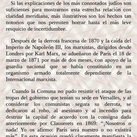
Si las explicaciones de los más connotados judíos son
suficientes para mostrarnos esta estrecha relación con
claridad meridiana, más ilustrativos son los hechos tan
notorios que nos permiten borrar hasta el más leve
resquicio de incertidumbre.
Después de la derrota francesa de 1870 y la caída del
Imperio de Napoleón III, los marxistas, dirigidos desde
Londres por Karl Marx, se adueñaron de París el 18 de
marzo de 1871 por más de dos meses, con apoyo de la
guardia nacional que se había constituido en un
organismo armado totalmente dependiente de la
Internacional marxista.
Cuando la Comuna no pudo resistir el ataque de las
tropas del gobierno que tenían su sede en Versalles, y al
considerar los comunistas segura su derrota, se
dedicaron al robo, al asesinato y al incendio para
destruir la capital de acuerdo con la consigna dada
anteriormente por Clauserets en 1869:
“¡Nosotros o
nada! Yo os afirmo: París será nuestro o no existirá
más”.
En esta ocasión quedó claramente manifiesta la