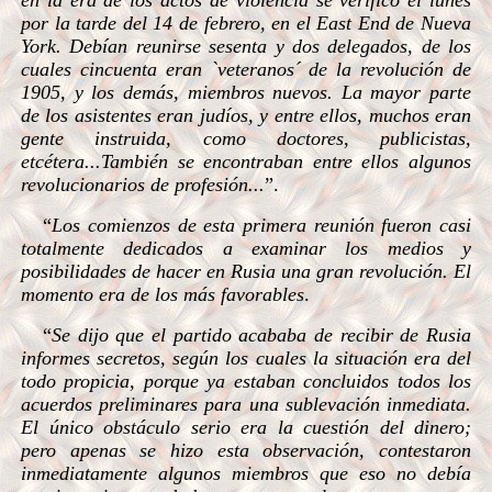
en la era de los actos de violencia se verificó el lunes
por la tarde del 14 de febrero, en el East End de Nueva
York. Debían reunirse sesenta y dos delegados, de los
cuales cincuenta eran `veteranos´ de la revolución de
1905, y los demás, miembros nuevos. La mayor parte
de los asistentes eran judíos, y entre ellos, muchos eran
gente instruida, como doctores, publicistas,
etcétera...También se encontraban entre ellos algunos
revolucionarios de profesión...
”.
“
Los comienzos de esta primera reunión fueron casi
totalmente dedicados a examinar los medios y
posibilidades de hacer en Rusia una gran revolución. El
momento era de los más favorables
.
“
Se dijo que el partido acababa de recibir de Rusia
informes secretos, según los cuales la situación era del
todo propicia, porque ya estaban concluidos todos los
acuerdos preliminares para una sublevación inmediata.
El único obstáculo serio era la cuestión del dinero;
pero apenas se hizo esta observación, contestaron
inmediatamente algunos miembros que eso no debía