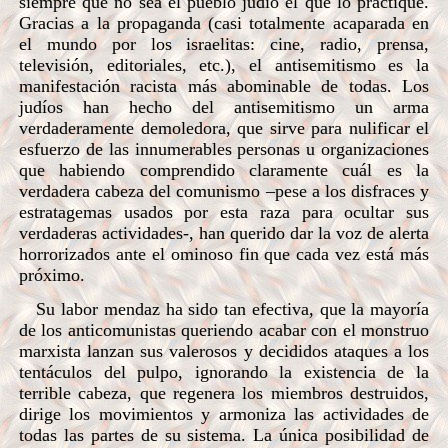
siempre que no sea el pueblo judío el que lo practique.
Gracias a la propaganda (casi totalmente acaparada en
el mundo por los israelitas: cine, radio, prensa,
televisión, editoriales, etc.), el antisemitismo es la
manifestación racista más abominable de todas. Los
judíos han hecho del antisemitismo un arma
verdaderamente demoledora, que sirve para nulificar el
esfuerzo de las innumerables personas u organizaciones
que habiendo comprendido claramente cuál es la
verdadera cabeza del comunismo –pese a los disfraces y
estratagemas usados por esta raza para ocultar sus
verdaderas actividades-, han querido dar la voz de alerta
horrorizados ante el ominoso fin que cada vez está más
próximo.
Su labor mendaz ha sido tan efectiva, que la mayoría
de los anticomunistas queriendo acabar con el monstruo
marxista lanzan sus valerosos y decididos ataques a los
tentáculos del pulpo, ignorando la existencia de la
terrible cabeza, que regenera los miembros destruidos,
dirige los movimientos y armoniza las actividades de
todas las partes de su sistema. La única posibilidad de