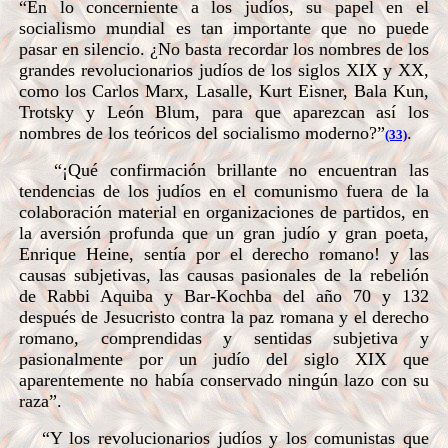
“En lo concerniente a los judíos, su papel en el
socialismo mundial es tan importante que no puede
pasar en silencio. ¿No basta recordar los nombres de los
grandes revolucionarios judíos de los siglos XIX y XX,
como los Carlos Marx, Lasalle, Kurt Eisner, Bala Kun,
Trotsky y León Blum, para que aparezcan así los
nombres de los teóricos del socialismo moderno?”
.
(33)
“¡Qué confirmación brillante no encuentran las
tendencias de los judíos en el comunismo fuera de la
colaboración material en organizaciones de partidos, en
la aversión profunda que un gran judío y gran poeta,
Enrique Heine, sentía por el derecho romano! y las
causas subjetivas, las causas pasionales de la rebelión
de Rabbi Aquiba y Bar-Kochba del año 70 y 132
después de Jesucristo contra la paz romana y el derecho
romano, comprendidas y sentidas subjetiva y
pasionalmente por un judío del siglo XIX que
aparentemente no había conservado ningún lazo con su
raza”.
“Y los revolucionarios judíos y los comunistas que