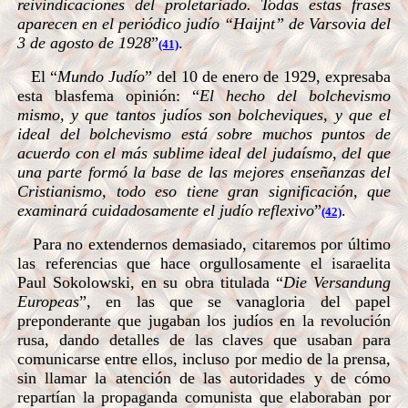
reivindicaciones del proletariado. Todas estas frases
aparecen en el periódico judío “Haijnt” de Varsovia del
3 de agosto de 1928
”
.
(41)
El “
Mundo Judío
” del 10 de enero de 1929, expresaba
esta blasfema opinión:
“
El hecho del bolchevismo
mismo, y que tantos judíos son bolcheviques, y que el
ideal del bolchevismo está sobre muchos puntos de
acuerdo con el más sublime ideal del judaísmo, del que
una parte formó la base de las mejores enseñanzas del
Cristianismo, todo eso tiene gran significación, que
examinará cuidadosamente el judío reflexivo
”
.
(42)
Para no extendernos demasiado, citaremos por último
las referencias que hace orgullosamente el isaraelita
Paul Sokolowski, en su obra titulada “
Die Versandung
Europeas
”, en las que se vanagloria del papel
preponderante que jugaban los judíos en la revolución
rusa, dando detalles de las claves que usaban para
comunicarse entre ellos, incluso por medio de la prensa,
sin llamar la atención de las autoridades y de cómo
repartían la propaganda comunista que elaboraban por