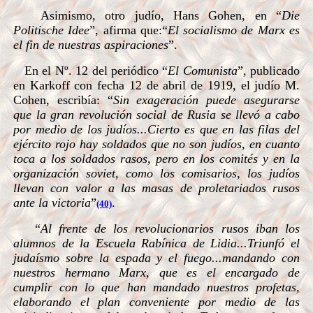
Asimismo, otro judío, Hans Gohen, en “
Die
Politische Idee
”, afirma que:“
El socialismo de Marx es
el fin de nuestras aspiraciones
”.
En el Nº. 12 del periódico “
El Comunista
”, publicado
en Karkoff con fecha 12 de abril de 1919, el judío M.
Cohen, escribía: “
Sin exageración puede asegurarse
que la gran revolución social de Rusia se llevó a cabo
por medio de los judíos...Cierto es que en las filas del
ejército rojo hay soldados que no son judíos, en cuanto
toca a los soldados rasos, pero en los comités y en la
organización soviet, como los comisarios, los judíos
llevan con valor a las masas de proletariados rusos
ante la victoria
”
.
(40)
“
Al frente de los revolucionarios rusos iban los
alumnos de la Escuela Rabínica de Lidia...Triunfó el
judaísmo sobre la espada y el fuego...mandando con
nuestros hermano Marx, que es el encargado de
cumplir con lo que han mandado nuestros profetas,
elaborando el plan conveniente por medio de las