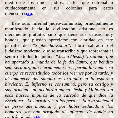
medio de los niños judíos, a los que entrenaban
cuidadosamente en sus colonias para estos
menesteres
.
(43)
Este odio infernal judeo-comunista, principalmente
manifestado hacia la civilización cristiana, no es
meramente gratuito, sino que tiene sus causas muy
hondas, que pueden apreciarse con claridad en este
párrafo del “
Sepher-ha-Zohar
”, libro sabrado del
judaísmo moderno, que se transcribe y que representa el
sentir de todos los judíos: “
Jeshu (Jesús) Nazareno, que
ha apartado al mundo de la fe del Santo, que bendito
sea, será juzgado eternamente en esperma hirviente; su
cuerpo es reconstituido todos los viernes por la tarde, y
al amanecer del sábado es arrojado en la esperma
hirviente. El infierno se consumirá, pero su castigo y
sus tormentos no acabarán nunca. Jeshu y Mahoma son
esos huesos impuros de la carroña de que dice la
Escritura: `Los arrojaréis a los perros´. Son la suciedad
de perro que mancha, y por haber seducido a los
hombres, los han arrojado al infierno, de donde no
saldrán jamás
”
.
(44)