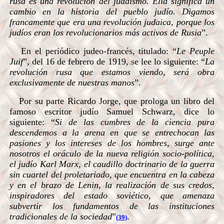
rusa es una revolución del judaísmo. Ella significa un
cambio en la historia del pueblo judío. Digamos
francamente que era una revolución judaica, porque los
judíos eran los revolucionarios más activos de Rusia
”.
En el periódico judeo-francés, titulado: “
Le Peuple
Juif
”, del 16 de febrero de 1919, se lee lo siguiente:
“
La
revolución rusa que estamos viendo, será obra
exclusivamente de nuestras manos
”.
Por su parte Ricardo Jorge, que prologa un libro del
famoso escritor judío Samuel Schwarz, dice lo
siguiente: “
Si de las cumbres de la ciencia pura
descendemos a la arena en que se entrechocan las
pasiones y los intereses de los hombres, surge ante
nosotros el oráculo de la nueva religión socio-política,
el judío Karl Marx, el caudillo doctrinario de la guerra
sin cuartel del proletariado, que encuentra en la cabeza
y en el brazo de Lenin, la realización de sus credos,
inspiradores del estado soviético, que amenaza
subvertir los fundamentos de las instituciones
tradicionales de la sociedad
”
.
(39)