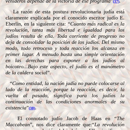
venideros depende de la victoria de ese programa
”
.
(37)
La razón de esta postura revolucionaria judía está
claramente explicada por el conocido escritor judío E.
Eberlin, en la siguiente cita: “
Cuanto más radical es la
revolución, tanta más libertad e igualdad para los
judíos resulta de ella. Toda corriente de progreso no
deja de consolidar la posición de los judíos. Del mismo
modo, todo retroceso y toda reacción los alcanza en
primer lugar. A menudo basta una simple orientación
en las derechas para exponer a los judíos al
boicoteo...Bajo este aspecto, el judío es el manómetro
de la caldera socia
l”.
“
Como entidad, la nación judía no puede colocarse al
lado de la reacción, porque la reacción, es decir, la
vuelta al pasado, significa para los judíos la
continuación de las condiciones anormales de su
existencia
”
.
(38)
El connotado judío Jacob de Haas en “
The
Maccabean
”, nos dice claramente que:“
La revolución