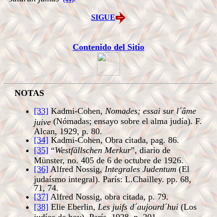
SIGUE
Contenido del Sitio
NOTAS
[33]
Kadmi-Cohen,
Nomades; essai sur l´âme
(Nómadas; ensayo sobre el alma judía). F.
juive
Alcan, 1929, p. 80.
[34]
Kadmi-Cohen, Obra citada, pag. 86.
[35]
“
Westfällschen Merkur
”, diario de
Münster, no. 405 de 6 de octubre de 1926.
[36]
Alfred Nossig,
Integrales Judentum
(El
judaísmo integral). París: L.Chailley. pp. 68,
71, 74.
[37]
Alfred Nossig, obra citada, p. 79.
[38]
Elie Eberlin,
Les juifs d´aujourd´hui
(Los
judíos de hoy). París, 1928, p. 201.