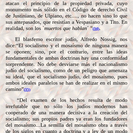
atacan el principio de la propiedad privada, cuyo
monumento más sólido en el Código de derecho Civil
de Justiniano, de Ulpiano, etc...., no hacen sino lo que
sus antepasados, que resistían a Vespasiano y a Tito. En
realidad, son los `
muertos que hablan
´ ”
.
(34)
El blasfemo escritor judío, Alfredo Nossig, nos
dice:“El socialismo y el mosaísmo de ninguna manera
se oponen; sino, por el contrario, entre las ideas
fundamentales de ambas doctrinas hay una conformidad
sorprendente. No debe desviarse más el nacionalismo
judío del socialismo, como de un peligro que amenaza
su ideal, que el socialismo judío, del mosaísmo, pues
ambos ideales paralelos se han de realizar en el mismo
camino”
(35)
“Del examen de los hechos resulta de modo
irrefutable que no sólo los judíos modernos han
cooperado de una manera decisiva a la creación del
socialismo; sus propios padres ya eran los fundadores
del mosaísmo...La semilla del mosaísmo obra a través
de los siglos en cuanto a doctrina y a ley de un modo