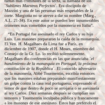
ramas más criminales de la secta, la llamada de los
`
Sublimes Maestros Perfectos
´. Era discípulo de
Mazzini y una de las personas más respetables de la
corte. Margiotta no se atreve a dar su nombre (Marg.,
A.L. 21-34). En este autor se pueden leer innumerables
crímenes más cometidos por la masonería en Italia”.
“En Portugal fue asesinado el rey Carlos y su hijo
Luis. Los masones prepararon la caída de la monarquía.
El Ven. H. Magalhaes da Lima fue a París, en
diciembre de 1907, donde el H. Moses, miembro del
Consejo de la Gr. Lo. lo recibió solemnemente.
Magalhaes dio conferencias en las que anunciaba `
el
hundimiento de la monarquía en Portugal, la próxima
constitución de la República
´. El conocido adversario
de la masonería, Abbé Tourmentin, escribía entonces
que los masones estaban preparando manifiestamente
un golpe contra la casa real portuguesa, expresando el
temor de que dentro de poco se arrojaría o se asesinaría
al rey Carlos. Diez semanas después se cumplían sus
temores y Tourmentin inculpaba pública y francamente
a los masones de ese asesinato. Estos han preferido el