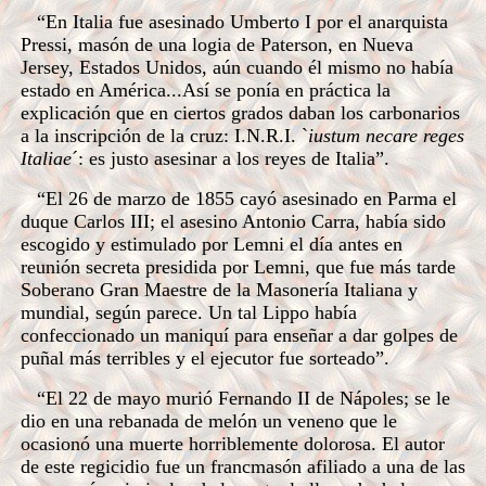
“En Italia fue asesinado Umberto I por el anarquista
Pressi, masón de una logia de Paterson, en Nueva
Jersey, Estados Unidos, aún cuando él mismo no había
estado en América...Así se ponía en práctica la
explicación que en ciertos grados daban los carbonarios
a la inscripción de la cruz: I.N.R.I. `
iustum necare reges
Italiae
´: es justo asesinar a los reyes de Italia”.
“El 26 de marzo de 1855 cayó asesinado en Parma el
duque Carlos III; el asesino Antonio Carra, había sido
escogido y estimulado por Lemni el día antes en
reunión secreta presidida por Lemni, que fue más tarde
Soberano Gran Maestre de la Masonería Italiana y
mundial, según parece. Un tal Lippo había
confeccionado un maniquí para enseñar a dar golpes de
puñal más terribles y el ejecutor fue sorteado”.
“El 22 de mayo murió Fernando II de Nápoles; se le
dio en una rebanada de melón un veneno que le
ocasionó una muerte horriblemente dolorosa. El autor
de este regicidio fue un francmasón afiliado a una de las