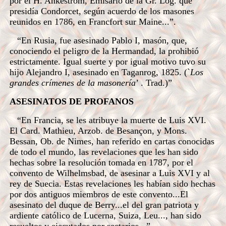
por el H. Ankeström, Emisario de la Gr. Log. que
presidía Condorcet, según acuerdo de los masones
reunidos en 1786, en Francfort sur Maine...”.
“En Rusia, fue asesinado Pablo I, masón, que,
conociendo el peligro de la Hermandad, la prohibió
estrictamente. Igual suerte y por igual motivo tuvo su
hijo Alejandro I, asesinado en Taganrog, 1825. (`
Los
grandes crímenes de la masonería
’ . Trad.)”
ASESINATOS DE PROFANOS
“En Francia, se les atribuye la muerte de Luis XVI.
El Card. Mathieu, Arzob. de Besançon, y Mons.
Bessan, Ob. de Nimes, han referido en cartas conocidas
de todo el mundo, las revelaciones que les han sido
hechas sobre la resolución tomada en 1787, por el
convento de Wilhelmsbad, de asesinar a Luis XVI y al
rey de Suecia. Estas revelaciones les habían sido hechas
por dos antiguos miembros de este convento...El
asesinato del duque de Berry...el del gran patriota y
ardiente católico de Lucerna, Suiza, Leu..., han sido