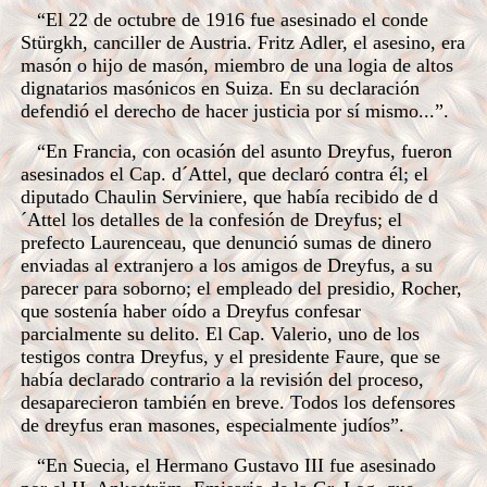
“El 22 de octubre de 1916 fue asesinado el conde
Stürgkh, canciller de Austria. Fritz Adler, el asesino, era
masón o hijo de masón, miembro de una logia de altos
dignatarios masónicos en Suiza. En su declaración
defendió el derecho de hacer justicia por sí mismo...”.
“En Francia, con ocasión del asunto Dreyfus, fueron
asesinados el Cap. d´Attel, que declaró contra él; el
diputado Chaulin Serviniere, que había recibido de d
´Attel los detalles de la confesión de Dreyfus; el
prefecto Laurenceau, que denunció sumas de dinero
enviadas al extranjero a los amigos de Dreyfus, a su
parecer para soborno; el empleado del presidio, Rocher,
que sostenía haber oído a Dreyfus confesar
parcialmente su delito. El Cap. Valerio, uno de los
testigos contra Dreyfus, y el presidente Faure, que se
había declarado contrario a la revisión del proceso,
desaparecieron también en breve. Todos los defensores
de dreyfus eran masones, especialmente judíos”.
“En Suecia, el Hermano Gustavo III fue asesinado