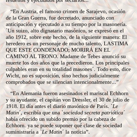
resueltos y ejecutados por sectarios...”
“En Austria, el famoso crimen de Sarajevo, ocasión
de la Gran Guerra, fue decretado, anunciado con
anticipación y ejecutado a su tiempo por la masonería.
`Un suizo, alto dignatario masónico, se expresó en el
año 1912, sobre este hecho, de la siguiente manera: El
heredero es un personaje de mucho talento, LASTIMA
QUE ESTE CONDENADO; MORIRÁ EN EL
CAMINO AL TRONO. Madame de Tebes anunció su
muerte los dos años que la precedieron. Los principales
culpables eran en su totalidad masones´. Todo esto, dice
Wicht, no es suposición, sino hechos judicialmente
comprobados que se silencian intencionalmente...”
“En Alemania fueron asesinados el mariscal Echhorn
y su ayudante, el capitán von Dressler, el 30 de julio de
1918. El día antes el diario masónico de París. `
Le
Matin
´, escribía que una `
sociedad secreta patriótica
´
había ofrecido un subido premio por la cabeza de
Echhorn. ya se puede suponer qué clase de sociedad
suministraría a `
Le Matin
´ la noticia”.