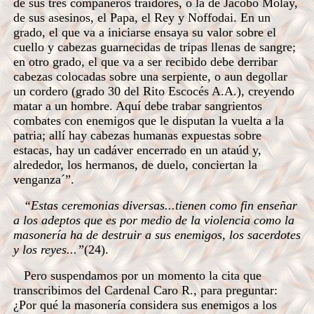
de sus tres compañeros traidores, o la de Jacobo Molay,
de sus asesinos, el Papa, el Rey y Noffodai. En un
grado, el que va a iniciarse ensaya su valor sobre el
cuello y cabezas guarnecidas de tripas llenas de sangre;
en otro grado, el que va a ser recibido debe derribar
cabezas colocadas sobre una serpiente, o aun degollar
un cordero (grado 30 del Rito Escocés A.A.), creyendo
matar a un hombre. Aquí debe trabar sangrientos
combates con enemigos que le disputan la vuelta a la
patria; allí hay cabezas humanas expuestas sobre
estacas, hay un cadáver encerrado en un ataúd y,
alrededor, los hermanos, de duelo, conciertan la
venganza´”.
“Estas ceremonias diversas...tienen como fin enseñar
a los adeptos que es por medio de la violencia como la
masonería ha de destruir a sus enemigos, los sacerdotes
y los reyes...”
(24).
Pero suspendamos por un momento la cita que
transcribimos del Cardenal Caro R., para preguntar:
¿Por qué la masonería considera sus enemigos a los