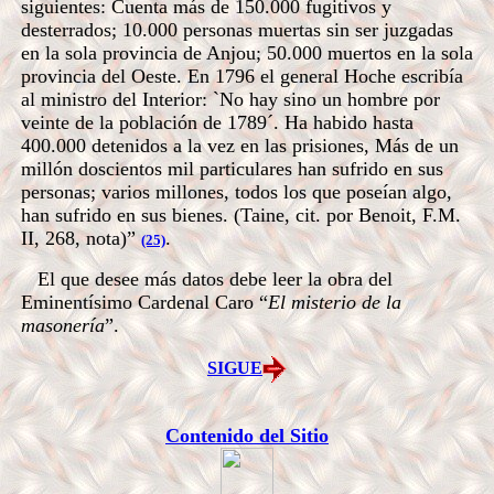
siguientes: Cuenta más de 150.000 fugitivos y
desterrados; 10.000 personas muertas sin ser juzgadas
en la sola provincia de Anjou; 50.000 muertos en la sola
provincia del Oeste. En 1796 el general Hoche escribía
al ministro del Interior: `No hay sino un hombre por
veinte de la población de 1789´. Ha habido hasta
400.000 detenidos a la vez en las prisiones, Más de un
millón doscientos mil particulares han sufrido en sus
personas; varios millones, todos los que poseían algo,
han sufrido en sus bienes. (Taine, cit. por Benoit, F.M.
II, 268, nota)”
.
(25)
El que desee más datos debe leer la obra del
Eminentísimo Cardenal Caro “
El misterio de la
masonería
”.
SIGUE
Contenido del Sitio