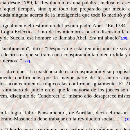
ia desde 1789, la Revolución, es una palabra, incluso el ases
en aquel tiempo,, sino que todo fue preparado por medio d
 duda ninguna acerca de la inteligencia que todo lo meditó y d
igualmente el testimonio del jesuita padre Abel. "En 1784 –
n Logia Ecléctica...Uno de los miembros puso a discusión la 
ey de Suecia. ese hombre se llamaba Abel. Era mi abuelo"
.
(28)
 Jacobinismo", dice:
"Después de esta reunión uno de sus 
o deciros es que se trama una conspiración tan bien urdida y 
obiernos´ "
.
(29)
o", dice que:
"La existencia de esta conspiración y su propósi
lmente confirmados por la mayor parte de los autores q
os acontecimientos trágicos las confirman igualmente. El 2
 simulacro de juicio en el que la mayoría de los jueces so
trem, discípulo de Condorcet. El mismo año desaparece miste
la logia `Libre Pensamiento´, de Aurillac, decía el masón
 Franc-Masonería debe trabajar en la revolución social...´ "
(31
ma:
"Que Francia, para vivir, no sacrifique la razón misma de s