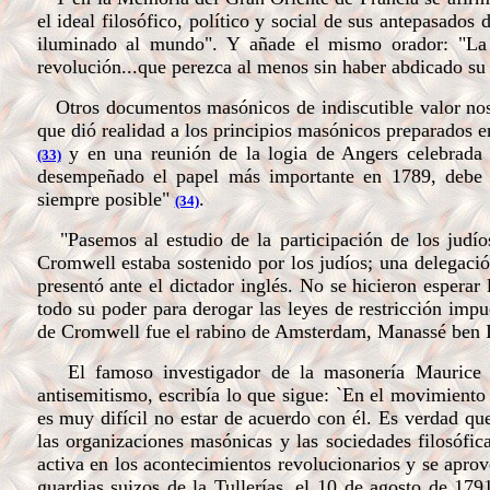
el ideal filosófico, político y social de sus antepasado
iluminado al mundo". Y añade el mismo orador: "La p
revolución...que perezca al menos sin haber abdicado su
Otros documentos masónicos de indiscutible valor no
que dió realidad a los principios masónicos preparados 
y en una reunión de la logia de Angers celebrada
(33)
desempeñado el papel más importante en 1789, debe e
siempre posible"
.
(34)
"Pasemos al estudio de la participación de los judíos
Cromwell estaba sostenido por los judíos; una delegació
presentó ante el dictador inglés. No se hicieron espera
todo su poder para derogar las leyes de restricción impu
de Cromwell fue el rabino de Amsterdam, Manassé ben I
El famoso investigador de la masonería Maurice 
antisemitismo, escribía lo que sigue: `En el movimiento
es muy difícil no estar de acuerdo con él. Es verdad qu
las organizaciones masónicas y las sociedades filosófic
activa en los acontecimientos revolucionarios y se aprove
guardias suizos de la Tullerías, el 10 de agosto de 17