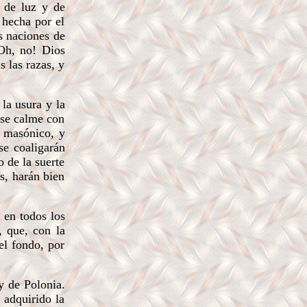
a de luz y de
 hecha por el
s naciones de
¡Oh, no! Dios
s las razas, y
la usura y la
 se calme con
o masónico, y
se coaligarán
o de la suerte
s, harán bien
 en todos los
, que, con la
el fondo, por
y de Polonia.
 adquirido la