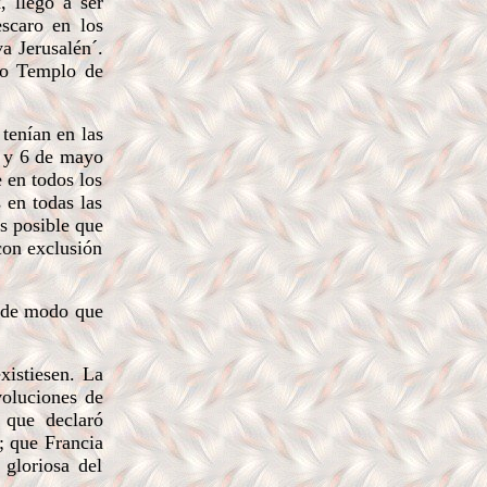
, llegó a ser
escaro en los
a Jerusalén´.
vo Templo de
tenían en las
il y 6 de mayo
 en todos los
s en todas las
s posible que
 con exclusión
, de modo que
xistiesen. La
voluciones de
 que declaró
; que Francia
gloriosa del