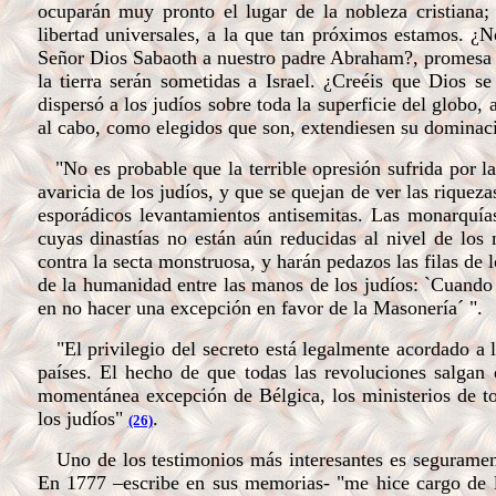
ocuparán muy pronto el lugar de la nobleza cristiana;
libertad universales, a la que tan próximos estamos. ¿
Señor Dios Sabaoth a nuestro padre Abraham?,
promesa 
la tierra serán sometidas a Israel. ¿Creéis que Dios s
dispersó a los judíos sobre toda la superficie del globo, 
al cabo, como elegidos que son, extendiesen su dominació
"No es probable que la terrible opresión sufrida por la
avaricia de los judíos, y que se quejan de ver las riqu
esporádicos levantamientos antisemitas. Las monarquía
cuyas dinastías no están aún reducidas al nivel de los
contra la secta monstruosa, y harán pedazos las filas de l
de la humanidad entre las manos de los judíos: `Cuando 
en no hacer una excepción en favor de la Masonería´ ".
"El privilegio del secreto está legalmente acordado a l
países. El hecho de que todas las revoluciones salgan d
momentánea excepción de Bélgica, los ministerios de to
los judíos"
.
(26)
Uno de los testimonios más interesantes es seguramente
En 1777 –escribe en sus memorias- "me hice cargo de la 