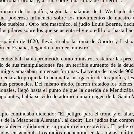
r toda Europa, y, al fin, sobre toda la faz de la tierra´".
onario de los judíos, según las palabras de J. Weil, jefe d
una poderosa influencia sobre los movimientos de nuestro 
 los pueblos´. Otro jefe masónico, el judío Louis Boerne,
decí
 pilares sobre los que se asienta el viejo edificio, hasta hac
spañola de 1820, llevó a cabo la toma de Oporto y Lisboa
ón en España, llegando a primer ministro".
endizábal, había prometido como ministro, restaurar las preca
do de sus manipulaciones fue un terrible aumento de la deud
 amigos amasaban inmensas fortunas. La venta de más de 900 
n declarado propiedad nacional a instigación de los judíos, l
nas personales. Del mismo modo, fueron tratados los bienes e
ionales, llegó hasta el punto de que la querida de Mendizábal
empo antes, había servido de adorno a una imagen de la Santa 
o continuaba diciendo: "El peligro para el trono y el alta
fes de la Masonería Alemana´, al decir: `Los judíos han compr
 establecer sólidamente su propio reino esotérico...El peligr
ados en general...Los judíos encuentran en las logias múltip