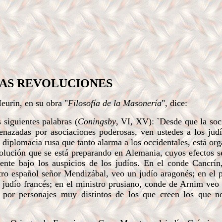
AS REVOLUCIONES
urin, en su obra "
Filosofía de la Masonería
", dice:
 siguientes palabras (
Coningsby
, VI, XV): `Desde que la soc
nazadas por asociaciones poderosas, ven ustedes a los judí
sa diplomacia rusa que tanto alarma a los occidentales, está or
evolución que se está preparando en Alemania, cuyos efectos 
ente bajo los auspicios de los judíos. En el conde Cancrín
stro español señor Mendizábal, veo un judío aragonés; en el p
 judío francés; en el ministro prusiano, conde de Arnim veo 
por personajes muy distintos de los que creen los que no