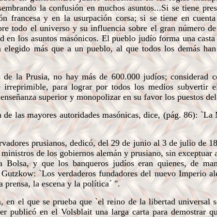
sembrando la confusión en muchos asuntos...Si se tiene pres
n francesa y en la usurpación corsa; si se tiene en cuenta
obre todo el universo y su influencia sobre el gran número de
dad en los asuntos masónicos. El pueblo judío forma una casta
ha elegido más que a un pueblo, al que todos los demás han
 de la Prusia, no hay más de 600.000 judíos; considerad c
 irreprimible, para lograr por todos los medios subvertir e
 enseñanza superior y monopolizar en su favor los puestos del
 de las mayores autoridades masónicas, dice, (pág. 86): `La
adores prusianos, dedicó, del 29 de junio al 3 de julio de 18
 ministros de los gobiernos alemán y prusiano, sin exceptuar 
a Bolsa, y que los banqueros judíos eran quienes, de mane
o Gutzkow: `Los verdaderos fundadores del nuevo Imperio a
 prensa, la escena y la política´ ".
 el que se prueba que `el reino de la libertad universal so
 publicó en el Volsblait una larga carta para demostrar qu