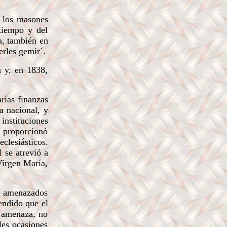
e los masones
tiempo y del
a, también en
erles gemir´.
 y, en 1838,
rias finanzas
a nacional, y
instituciones
es proporcionó
clesiásticos.
 se atrevió a
Virgen María,
r, amenazados
endido que el
o amenaza, no
les ocasiones