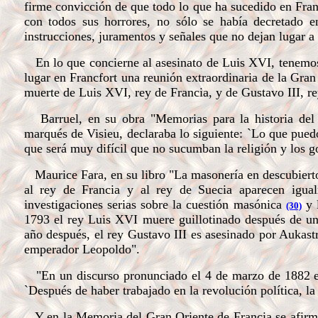
firme convicción de que todo lo que ha sucedido en Franc
con todos sus horrores, no sólo se había decretado 
instrucciones, juramentos y señales que no dejan lugar a
En lo que concierne al asesinato de Luis XVI, tenemos 
lugar en Francfort una reunión extraordinaria de la Gra
muerte de Luis XVI, rey de Francia, y de Gustavo III, r
Barruel, en su obra "Memorias para la historia del
marqués de Visieu, declaraba lo siguiente: `Lo que pued
que será muy difícil que no sucumban la religión y los g
Maurice Fara, en su libro "La masonería en descubiert
al rey de Francia y al rey de Suecia aparecen igua
investigaciones serias sobre la cuestión masónica
y l
(30)
1793 el rey Luis XVI muere guillotinado después de un
año después, el rey Gustavo III es asesinado por Aukas
emperador Leopoldo".
"En un discurso pronunciado el 4 de marzo de 1882 en 
`Después de haber trabajado en la revolución política, la
Y en la Memoria del Gran Oriente de Francia se afir