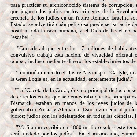
para practicar su archiconocido sistema de corrupción, 
que jugaron los judíos en los crímenes de la Revolució
creencia de los judíos en un futuro Reinado israelita s
Estado, se advertirá cuán peligrosa puede ser su activi
hostil a toda la raza humana, y el Dios de Israel no 
`escabel´".
"Considerad que entre los 17 millones de habitantes
convulsivo trabaja esta nación, de vivacidad oriental e
ocupar, incluso mediante dinero, los establecimientos de
Y continúa diciendo el ilustre Arzobispo: "Carlyle, una
la Gran Logia es, en la actualidad, enteramente judía’."
"La `Gaceta de la Cruz´, órgano principal de los conserv
de artículos en los que se demostraba que los principales
Bismarck, estaban en manos de los reyes judíos de l
gobernaban Prusia y Alemania. Esto hizo decir al judí
judíos; judíos son los adelantados en todas las ciencias, la
"M. Stamm escribió en 1860 un libro sobre este tema, en
será fundado por los judíos´. En el mismo año, Sammter