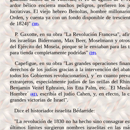
ardor bélico encierra muchos peligros, prefieren los 
lucrativas. El viejo hebreo Benoltas, hombre millonari
Orden, y cuenta ya con un fondo disponible de trescien
de 1824)"
.
(38)
P. Gaxotte, en su obra "La Revolución Francesa", afi
los israelitas Bidermann, Max Beer, Moselmann y otros,
del Ejército del Mosela, porque se le enviaban para las 
para tienda completamente podridas"
.
(39)
Capefigue, en su obra "Las grandes operaciones financ
derechos de los judíos gracias a la intervención del aba
todos los Gobiernos revolucionarios), y `en cuanto prev
extranjeros, especialmente judíos de las orillas del Rhi
Benjamin Veitel Ephraim, los Etta Palm, etc. `El Mesía
Hombre´
, escribía el judío Cahen, y, en efecto, la
(41)
grandes victorias de Israel".
Dice el historiador israelita Bédarride:
"La revolución de 1830 no ha hecho sino consagrar esto
últimos límites surgieron nombres israelitas en las m