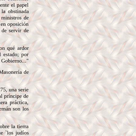
ente el papel
 la obstinada
 ministros de
 en oposición
 de servir de
on qué ardor
l estado; por
 Gobierno..."
 Masonería de
75, una serie
al príncipe de
ra práctica,
lemán son los
bre la tierra
e `los judíos