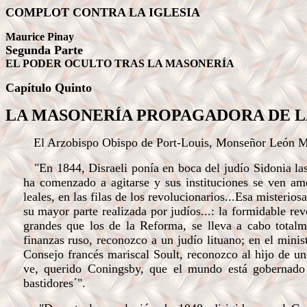
COMPLOT CONTRA LA IGLESIA
Maurice Pinay
Segunda Parte
EL PODER OCULTO TRAS LA MASONERÍA
Capítulo Quinto
LA MASONERÍA PROPAGADORA DE L
El Arzobispo Obispo de Port-Louis, Monseñor León Me
"En 1844, Disraeli ponía en boca del judío Sidonia las
ha comenzado a agitarse y sus instituciones se ven ame
leales, en las filas de los revolucionarios...Esa misterio
su mayor parte realizada por judíos...: la formidable r
grandes que los de la Reforma, se lleva a cabo totalm
finanzas ruso, reconozco a un judío lituano; en el mini
Consejo francés mariscal Soult, reconozco al hijo de un
ve, querido Coningsby, que el mundo está gobernado 
bastidores´".