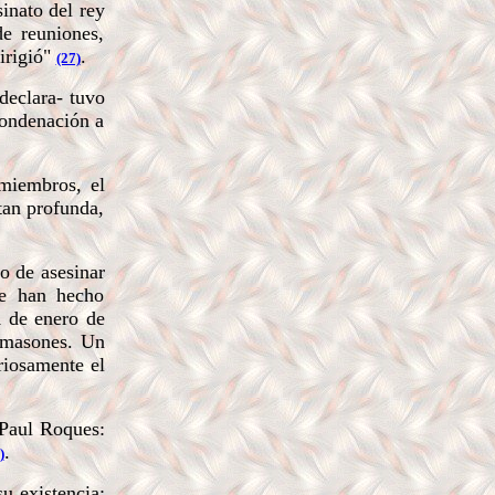
inato del rey
e reuniones,
irigió"
.
(27)
declara- tuvo
condenación a
miembros, el
tan profunda,
to de asesinar
ue han hecho
1 de enero de
n masones. Un
riosamente el
 Paul Roques:
.
)
u existencia: