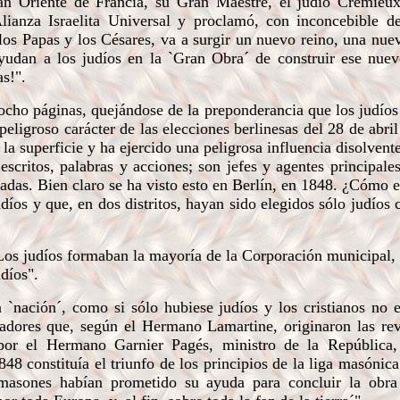
an Oriente de Francia, su Gran Maestre, el judío Crémieux
lianza Israelita Universal y proclamó, con inconcebible d
los Papas y los Césares, va a surgir un nuevo reino, una nuev
yudan a los judíos en la `Gran Obra´ de construir ese nue
s!".
ocho páginas, quejándose de la preponderancia que los judíos 
 peligroso carácter de las elecciones berlinesas del 28 de abr
a superficie y ha ejercido una peligrosa influencia disolvente
escritos, palabras y acciones; son jefes y agentes principale
cadas. Bien claro se ha visto esto en Berlín, en 1848. ¿Cómo e
díos y que, en dos distritos, hayan sido elegidos sólo judíos
Los judíos formaban la mayoría de la Corporación municipal
udíos".
`nación´, como si sólo hubiese judíos y los cristianos no e
tadores que, según el Hermano Lamartine, originaron las re
 por el Hermano Garnier Pagés, ministro de la República,
48 constituía el triunfo de los principios de la liga masónica
 masones habían prometido su ayuda para concluir la obra 