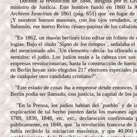
"Durante la revolución de 1848, dirigida por el Gr
ministro de Justicia. Este hombre fundó en 1860 la A
Archivos Israelitas
de 1861 (pág. 651) que `en lugar de 
¡Y nuestros buenos masones, con los ojos vendados, a
Salomón, ese nuevo Reino césaro-papista de los cabalista
"En 1862, un masón berlinés hizo editar un folleto de 
logias. Bajo el título `
Signo de los tiempos
´, señalaba el
del mencionado año. `Un elemento –decía- ha aflorado a l
sentidos: el judío. Los judíos están a la cabeza con sus 
empresas revolucionarias, hasta la construcción de barri
en Berlín hayan sido elegidos 217 electores especiales ju
de cualquier otro candidato cristiano?".
"Este estado de cosas iba a empeorar desde entonces. 
Berlín podía ser llamado, con justicia, la capital de los j
"En la Prensa, los judíos hablan del `pueblo´ y de la 
explicación de tal hecho pueden darla los masones agi
1789, 1830, 1848, etc, etc., declaración confirmada
públicamente, en 1848, que `la revolución francesa de 18
había recibido la iniciación masónica, y que 40.000