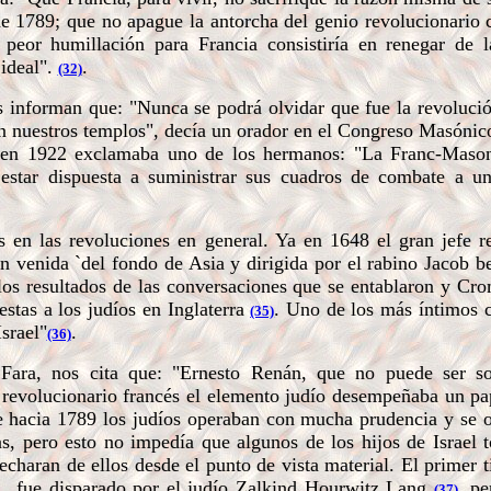
s de 1789; que no apague la antorcha del genio revolucionario 
eor humillación para Francia consistiría en renegar de l
 ideal".
.
(32)
s informan que:
"Nunca se podrá olvidar que fue la revolució
en nuestros templos", decía un orador en el Congreso Masónic
 en 1922 exclamaba uno de los hermanos: "La Franc-Mason
star dispuesta a suministrar sus cuadros de combate a un
 en las revoluciones en general. Ya en 1648 el gran jefe r
n venida `del fondo de Asia y dirigida por el rabino Jacob b
r los resultados de las conversaciones que se entablaron y Cr
estas a los judíos en Inglaterra
. Uno de los más íntimos 
(35)
srael"
.
(36)
Fara, nos cita que:
"Ernesto Renán, que no puede ser s
 revolucionario francés el elemento judío desempeñaba un pap
e hacia 1789 los judíos operaban con mucha prudencia y se o
as, pero esto no impedía que algunos de los hijos de Israel 
charan de ellos desde el punto de vista material. El primer t
91, fue disparado por el judío Zalkind Hourwitz Lang
. p
(37)