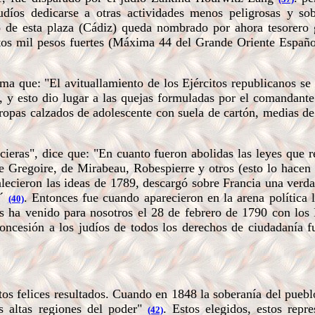
judíos dedicarse a otras actividades menos peligrosas y s
o de esta plaza (Cádiz) queda nombrado por ahora tesorero 
tos mil pesos fuertes (Máxima 44 del Grande Oriente Español
rma que:
"El avituallamiento de los Ejércitos republicanos se
 y esto dio lugar a las quejas formuladas por el comandante
tropas calzados de adolescente con suela de cartón, medias de
ieras", dice que:
"En cuanto fueron abolidas las leyes que re
te Gregoire, de Mirabeau, Robespierre y otros (esto lo hacen 
alecieron las ideas de 1789, descargó sobre Francia una verd
n´
. Entonces fue cuando aparecieron en la arena política l
(40)
s ha venido para nosotros el 28 de febrero de 1790 con los
 concesión a los judíos de todos los derechos de ciudadanía f
s felices resultados. Cuando en 1848 la soberanía del puebl
ás
altas regiones del poder"
. Estos elegidos, estos repre
(42)