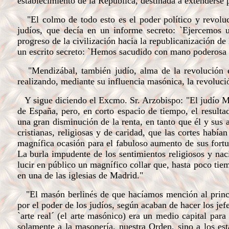
establecimiento de la República, destinada a extenderse po
"El colmo de todo esto es el poder político y revoluci
judíos, que decía en un informe secreto: `Ejercemos 
progreso de la civilización hacia la republicanización de
un escrito secreto: `Hemos sacudido con mano poderosa los
"Mendizábal, también judío, alma de la revolución e
realizando, mediante su influencia masónica, la revoluci
Y sigue diciendo el Excmo. Sr. Arzobispo:
"El judío M
de España, pero, en corto espacio de tiempo, el resulta
una gran disminución de la renta, en tanto que él y sus
cristianas, religiosas y de caridad, que las cortes había
magnífica ocasión para el fabuloso aumento de sus fortu
La burla impudente de los sentimientos religiosos y nac
lucir en público un magnífico collar que, hasta poco ti
en una de las iglesias de Madrid."
"El masón berlinés de que hacíamos mención al principi
por el poder de los judíos, según acaban de hacer los je
`arte real´ (el arte masónico) era un medio capital para
solamente a la masonería, nuestra Orden, sino a los est