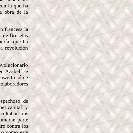
con la que ha
a obra de la
n francesa la
o de Bruselas
ería, que ha
a revolución
evolucionario
en Azabel´ se
omwell usó de
colaboradores
ospechoso de
el capital´ y
cultaban tras
tomaran parte
iro contra los
ero como este