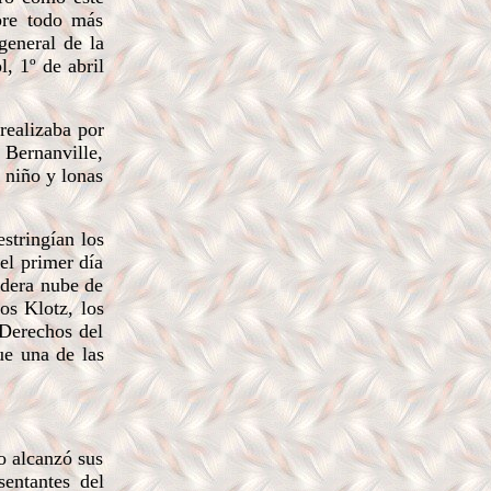
obre todo más
general de la
, 1º de abril
 realizaba por
 Bernanville,
 niño y lonas
stringían los
el primer día
adera nube de
os Klotz, los
 Derechos del
ue una de las
o alcanzó sus
sentantes del