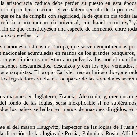
 la aristocracia caduca debe perder su puesto en esta époc
No comprendéis –escribe- el verdadero sentido de la promesa
que se ha de cumplir con seguridad, la de que un día todas la
e refería a una monarquía universal, con Israel como rey? 
a fin de que constituyesen una especie de fermento, entre toda
n sobre ellas´ ".
s naciones cristinas de Europa, que se ven empobrecidas por 
ezas nacionales acumuladas en manos de los grandes banqueros,
s cuyos cimientos no están aún pulverizados por el martill
 masones descamisados, descalzos y con los ojos vendados, 
os anarquistas. El propio Carlyle, masón furioso dice, aterrad
los legisladores vuelvan a ocuparse de las sociedades secreta
os masones en Inglaterra, Francia, Alemania, y, creemos que
el fondo de las logias, sería inexplicable si no supiéramos
dos los países se hallan en manos de masones dirigidos, en 
 el del masón Haugwitz, inspector de las logias de Prusia 
dirección de las logias de Prusia, Polonia y Rusia. Allí he