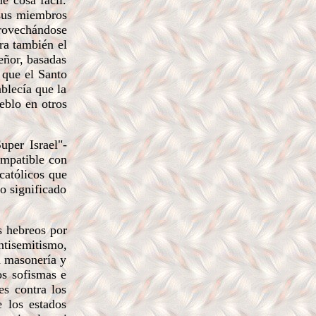
e cosa fácil.
 sus miembros
provechándose
ara también el
eñor, basadas
 que el Santo
blecía que la
eblo en otros
per Israel"-
ompatible con
católicos que
ro significado
s hebreos por
tisemitismo,
a masonería y
os sofismas e
es contra los
e los estados