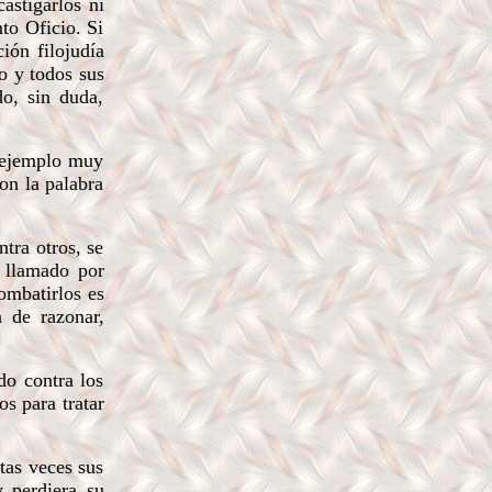
astigarlos ni
to Oficio. Si
ión filojudía
o y todos sus
do, sin duda,
n ejemplo muy
on la palabra
tra otros, se
, llamado por
ombatirlos es
 de razonar,
do contra los
os para tratar
tas veces sus
y perdiera su