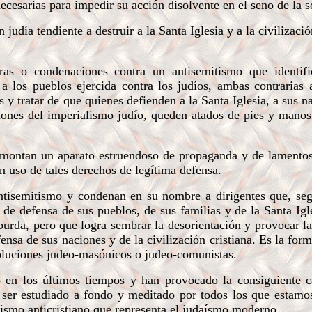
cesarias para impedir su acción disolvente en el seno de la s
udía tendiente a destruir a la Santa Iglesia y a la civilizació
as o condenaciones contra un antisemitismo que identif
a los pueblos ejercida contra los judíos, ambas contrarias 
 y tratar de que quienes defienden a la Santa Iglesia, a sus n
siones del imperialismo judío, queden atados de pies y mano
s montan un aparato estruendoso de propaganda y de lamento
 uso de tales derechos de legítima defensa.
tisemitismo y condenan en su nombre a dirigentes que, seg
de defensa de sus pueblos, de sus familias y de la Santa Igle
burda, pero que logra sembrar la desorientación y provocar l
fensa de sus naciones y de la civilización cristiana. Es la fo
voluciones judeo-masónicos o judeo-comunistas.
 en los últimos tiempos y han provocado la consiguiente c
e ser estudiado a fondo y meditado por todos
los que estamo
alismo anticristiano que representa el judaísmo moderno.