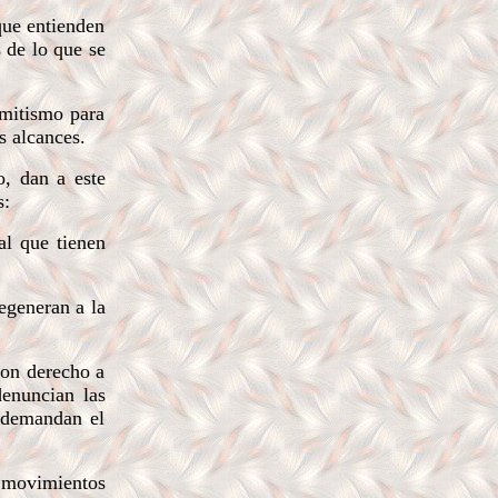
que entienden
 de lo que se
emitismo para
s alcances.
o, dan a este
s:
al que tienen
degeneran a la
con derecho a
denuncian las
y demandan el
 movimientos