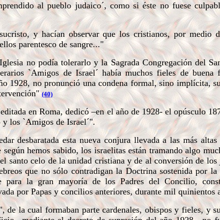
endido al pueblo judaico´, como si éste no fuese culpable
ucristo, y hacían observar que los cristianos, por medio 
los parentesco de sangre..."
lesia no podía tolerarlo y la Sagrada Congregación del Sa
erarios `Amigos de Israel´ había muchos fieles de buena f
año 1928, no pronunció una condena formal, sino implícita, s
ntervención"
(40)
 editada en Roma, dedicó –en el año de 1928- el opúsculo 18
co y los `Amigos de Israel´".
ar desbaratada esta nueva conjura llevada a las más altas 
ue según hemos sabido, los israelitas están tramando algo mu
 santo celo de la unidad cristiana y de al conversión de los 
ebreos que no sólo contradigan la Doctrina sostenida por la 
e para la gran mayoría de los Padres del Concilio, consti
vada por Papas y concilios anteriores, durante mil quinientos 
 de la cual formaban parte cardenales, obispos y fieles, y su