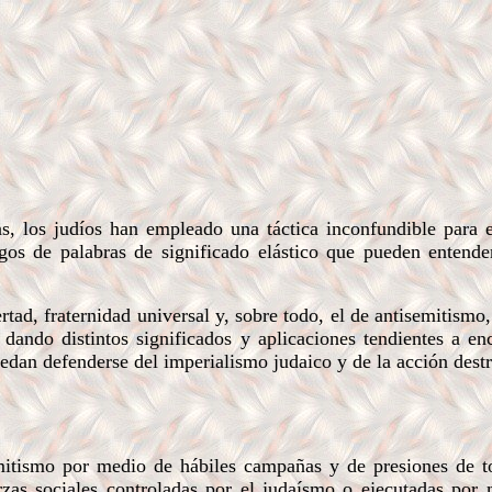
, los judíos han empleado una táctica inconfundible para 
egos de palabras de significado elástico que pueden entend
ad, fraternidad universal y, sobre todo, el de antisemitismo,
dando distintos significados y aplicaciones tendientes a en
uedan defenderse del imperialismo judaico y de la acción destr
emitismo por medio de hábiles campañas y de presiones de 
erzas sociales controladas por el judaísmo o ejecutadas por