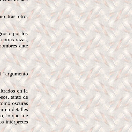
o tras otro,
ros o por los
 otras razas,
 hombres ante
el "argumento
ltrados en la
osos, tanto de
 como oscuras
ar en detalles
o, lo que fue
s intérpretes