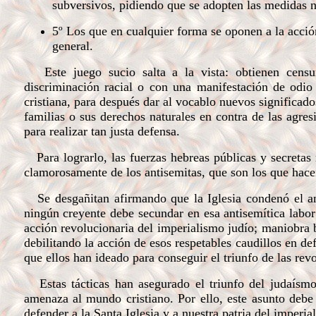
subversivos, pidiendo que se adopten las medidas ne
5º Los que en cualquier forma se oponen a la acción j
general.
Este juego sucio salta a la vista: obtienen censur
discriminación racial o con una manifestación de odio 
cristiana, para después dar al vocablo nuevos significados
familias o sus derechos naturales en contra de las agre
para realizar tan justa defensa.
Para lograrlo, las fuerzas hebreas públicas y secreta
clamorosamente de los antisemitas, que son los que hacen
Se desgañitan afirmando que la Iglesia condenó el an
ningún creyente debe secundar en esa antisemítica labor 
acción revolucionaria del imperialismo judío; maniobra 
debilitando la acción de esos respetables caudillos en de
que ellos han ideado para conseguir el triunfo de las re
Estas tácticas han asegurado el triunfo del judaísmo
amenaza al mundo cristiano. Por ello, este asunto deb
defender a la Santa Iglesia y a nuestra patria del imperi