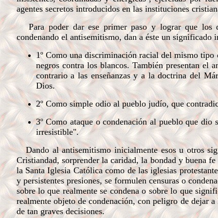
agentes secretos introducidos en las instituciones cristian
Para poder dar ese primer paso y lograr que los diri
condenando el antisemitismo, dan a éste un significado in
1º Como una discriminación racial del mismo tipo qu
negros contra los blancos. También presentan el a
contrario a las enseñanzas y a la doctrina del Má
Dios.
2º Como simple odio al pueblo judío, que contradi
3º Como ataque o condenación al pueblo que dio su
irresistible".
Dando al antisemitismo inicialmente esos u otros signi
Cristiandad, sorprender la caridad, la bondad y buena fe 
la Santa Iglesia Católica como de las iglesias protestant
y persistentes presiones, se formulen censuras o condenac
sobre lo que realmente se condena o sobre lo que signif
realmente objeto de condenación, con peligro de dejar a 
de tan graves decisiones.