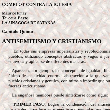
COMPLOT CONTRA LA IGLESIA
Maurice Pinay
Tercera Parte
LA SINAGOGA DE SATANÁS
Capítulo Quinto
ANTISEMITISMO Y CRISTIANISMO
En todas sus empresas imperialistas y revolucionarias
pueblos, utilizando conceptos abstractos y vagos o ju
equívoca y aplicarse de diferentes maneras.
Aparecen, por ejemplo, los conceptos de igualdad, libert
último de elasticidad enorme; abstracción a la que van 
pueblos cristianos y gentiles, con miras a impedir que p
fuerzas anticristianas.
La engañosa maniobra puede sintetizarse como sigue:
PRIMER PASO
. Lograr la condenación del antis
insistentes, coordinadas y enérgicas-, ejercidas por fu