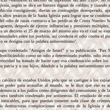
icio –mediante el decreto de supresión del año 1928-, no fu
glesia, según se dice en fuentes dignas de crédito; y cuando
hibición consiguiente, dieron un contragolpe desesperado, a
s altos jerarcas de la Santa Iglesia para lograr que se conden
l odio de razas contrario a las prédicas de Cristo Nuestro S
graron, después de ejercer influencias y presiones múltiples,
ra un decreto el 25 de marzo del mismo año en el cual se esta
osidades entre los pueblos, así condena el odio contra el pu
o se designa con la palabra antisemitismo".
o condenado "Amigos de Israel" y su publicación "Pax Su
dentificándolo como un odio a determinado pueblo, odio inc
rioridad ha tratado de hacer caer esa condenación sobre los 
su patria y a sus hijos, dándole a la palabra antisemitismo ot
católico de estados Unidos pide que se castigue a los espía
o poder para avasallar al mundo, se le dice que eso es an
n denuncia a los judíos como dirigentes del comunismo y de l
, será también condenado por antisemita. El resultado de est
o intocables, para que puedan cometer toda clase de crímen
s destructoras conspiraciones en contra de la Iglesia y d