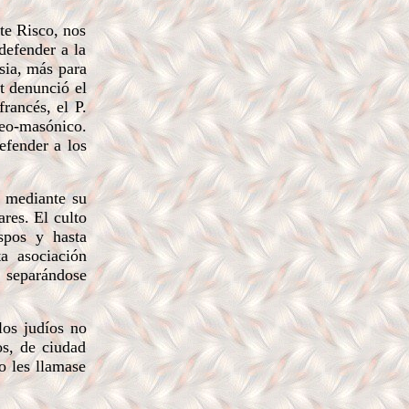
te Risco, nos
defender a la
sia, más para
t denunció el
rancés, el P.
deo-masónico.
efender a los
, mediante su
res. El culto
spos y hasta
ta asociación
 separándose
los judíos no
os, de ciudad
o les llamase