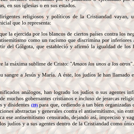
as, en sus iglesias o en sus estados.
gentes religiosos y políticos de la Cristiandad vayan, un
icial que lo representa:
e la ejercida por los blancos de ciertos países contra los neg
ntisemitismo como un racismo que discrimina por inferiores a
rtir del Gólgota, que estableció y afirmó la igualdad de los
ce la máxima sublime de Cristo: "
Amaos los unos a los otros
".
 sangre a Jesús y María. A éste, los judíos le han llamado 
ficados análogos, han logrado los judíos o sus agentes infi
de muchos gobernantes cristianos e incluso de jerarcas religi
es y disidentes
para que, cediendo a tan bien organizadas
(39)
iones abstractas y generales contra el antisemitismo, sin entr
ica ese antisemitismo censurado, dejando así, impreciso y vag
los judíos y a sus agentes dentro de la Cristiandad como único