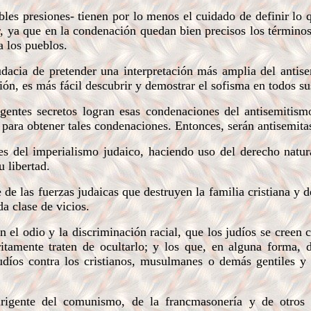
es presiones- tienen por lo menos el cuidado de definir lo 
, ya que en la condenación quedan bien precisos los términos
a los pueblos.
acia de pretender una interpretación más amplia del antis
ión, es más fácil descubrir y demostrar el sofisma en todos su
gentes secretos logran esas condenaciones del antisemitism
 para obtener tales condenaciones. Entonces, serán antisemita
es del imperialismo judaico, haciendo uso del derecho natur
 libertad.
 de las fuerzas judaicas que destruyen la familia cristiana y 
da clase de vicios.
el odio y la discriminación racial, que los judíos se creen 
ritamente traten de ocultarlo; y los que, en alguna forma, 
udíos contra los cristianos, musulmanes o demás gentiles 
rigente del comunismo, de la francmasonería y de otros