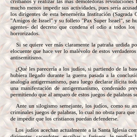
cristianos y realizar las más demoledoras revoluciones 
mucho menos impedir sus actividades, pues sería acusado
los dirigentes de esta benemérita Institución (Sagrada 
"Amigos de Israel" y su folleto "Pax Super Israel", se 
agentes- del decreto que condena el odio a todos los 
horrorizados.
Si se quiere ver más claramente la patraña urdida por
elocuente que hace ver lo malévolo de estos verdaderos 
antisemitismo.
¿Qué les parecería a los judíos, si partiendo de la bas
hubiera llegado durante la guerra pasada a la conclus
analogía antigermanismo, para luego declarar ilícita tod
una manifestación de antigermanismo, condenado prev
permitiendo que al amparo de estos juegos de palabras se
Ante un silogismo semejante, los judíos, como su ante
criminales juegos de palabras, lo cual no obsta para que 
de impedir que los cristianos puedan defenderse.
Los judíos acechan actualmente a la Santa Iglesia com
dirigentes, sacerdotes, escribas y fariseos, le tendían