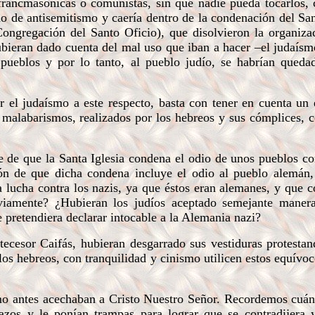
francmasónicas o comunistas, sin que nadie pueda tocarlos, c
 de antisemitismo y caería dentro de la condenación del San
Congregación del Santo Oficio), que disolvieron la organizac
hubieran dado cuenta del mal uso que iban a hacer –el judaísm
pueblos y por lo tanto, al pueblo judío, se habrían queda
 el judaísmo a este respecto, basta con tener en cuenta u
malabarismos, realizados por los hebreos y sus cómplices, c
e de que la Santa Iglesia condena el odio de unos pueblos con
ión de que dicha condena incluye el odio al pueblo alemán
a lucha contra los nazis, ya que éstos eran alemanes, y que c
iamente? ¿Hubieran los judíos aceptado semejante manera
 pretendiera declarar intocable a la Alemania nazi?
cesor Caifás, hubieran desgarrado sus vestiduras protestan
los hebreos, con tranquilidad y cinismo utilicen estos equívoc
o antes acechaban a Cristo Nuestro Señor. Recordemos cuán
 lazos y le ponían trampas para lograr que se contradijera 