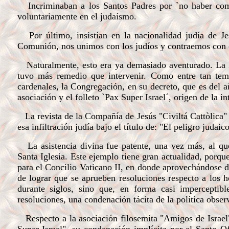
Incriminaban a los Santos Padres por `no haber compr
voluntariamente en el judaísmo.
Por último, insistían en la nacionalidad judía de Jes
Comunión, nos unimos con los judíos y contraemos con el
Naturalmente, esto era ya demasiado aventurado. La Ig
tuvo más remedio que intervenir. Como entre tan tem
cardenales, la Congregación, en su decreto, que es del 
asociación y el folleto `Pax Super Israel´, origen de la i
La revista de la Compañía de Jesús "Civiltá Cattòlica"
esa infiltración judía bajo el título de: "El peligro judai
La asistencia divina fue patente, una vez más, al qued
Santa Iglesia. Este ejemplo tiene gran actualidad, porq
para el Concilio Vaticano II, en donde aprovechándose del
de lograr que se aprueben resoluciones respecto a los h
durante
siglos, sino que, en forma casi imperceptibl
resoluciones, una condenación tácita de la política obser
Respecto a la asociación filosemita "Amigos de Israel",