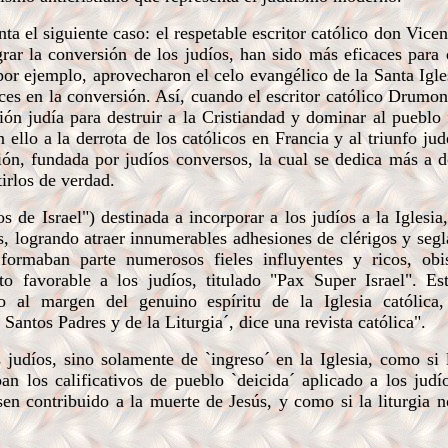
 el siguiente caso: el respetable escritor católico don Vicen
rar la conversión de los judíos, han sido más eficaces para 
or ejemplo, aprovecharon el celo evangélico de la Santa Igle
aces en la conversión. Así, cuando el escritor católico Drumon
ón judía para destruir a la Cristiandad y dominar al pueblo f
ello a la derrota de los católicos en Francia y al triunfo ju
ón, fundada por judíos conversos, la cual se dedica más a d
irlos de verdad.
de Israel") destinada a incorporar a los judíos a la Iglesia
, logrando atraer innumerables adhesiones de clérigos y segla
formaban parte numerosos fieles influyentes y ricos, obi
o favorable a los judíos, titulado "Pax Super Israel". Es
 al margen del genuino espíritu de la Iglesia católica,
Santos Padres y de la Liturgia´, dice una revista católica".
udíos, sino solamente de `ingreso´ en la Iglesia, como si 
n los calificativos de pueblo `deicida´ aplicado a los judí
sen contribuido a la muerte de Jesús, y como si la liturgia n