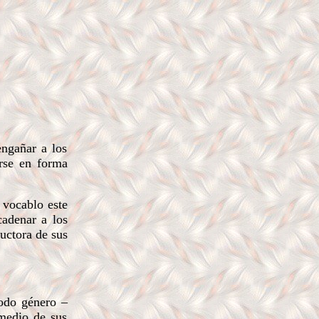
engañar a los
erse en forma
 vocablo este
cadenar a los
uctora de sus
todo género –
 medio de sus