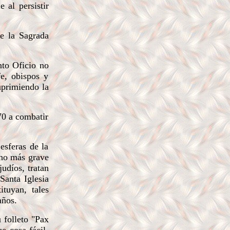
 al persistir
de la Sagrada
nto Oficio no
e, obispos y
uprimiendo la
70 a combatir
esferas de la
cho más grave
judíos, tratan
Santa Iglesia
tuyan, tales
años.
 folleto "Pax