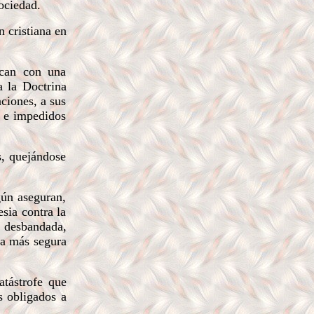
ociedad.
n cristiana en
ican con una
a la Doctrina
aciones, a sus
s e impedidos
s, quejándose
ún aseguran,
sia contra la
a desbandada,
rma más segura
atástrofe que
s obligados a