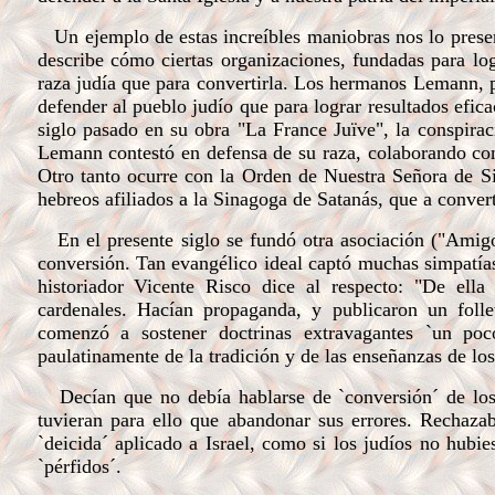
Un ejemplo de estas increíbles maniobras nos lo presenta
describe cómo ciertas organizaciones, fundadas para log
raza judía que para convertirla. Los hermanos Lemann, p
defender al pueblo judío que para lograr resultados efic
siglo pasado en su obra "La France Juïve", la conspiraci
Lemann contestó en defensa de su raza, colaborando con 
Otro tanto ocurre con la Orden de Nuestra Señora de Si
hebreos afiliados a la Sinagoga de Satanás, que a convert
En el presente siglo se fundó otra asociación ("Amigos 
conversión. Tan evangélico ideal captó muchas simpatías
historiador Vicente Risco dice al respecto:
"De ella 
cardenales. Hacían propaganda, y publicaron un follet
comenzó a sostener doctrinas extravagantes `un poco
paulatinamente de la tradición y de las enseñanzas de los 
Decían que no debía hablarse de `conversión´ de los j
tuvieran para ello que abandonar sus errores. Rechazaba
`deicida´ aplicado a Israel, como si los judíos no hubie
`pérfidos´.