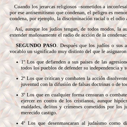
Cuando los jerarcas religiosos –sometidos a inconfesabl
por ese antisemitismo que condenan, el peligro es menor
condena, por ejemplo, la discriminación racial o el odio 
Así, aunque los judíos tengan, de todos modos, la aud
extender mañosamente
el radio de acción de la condenac
SEGUNDO PASO
. Después que los judíos o sus a
vocablo un significado muy distinto del que le asignaron
1º Los que defienden a sus países de las agresion
todos los pueblos de defender su independencia y su
2º Los que critican y combaten la acción disolvente
juventud con la difusión de falsas doctrinas o de to
3º Los que en cualquier forma censuran o combaten 
ejercer en contra de los cristianos, aunque hipóc
maldades, delitos y crímenes cometidos por los j
merecido castigo.
4º Los que desenmascaran al judaísmo como di