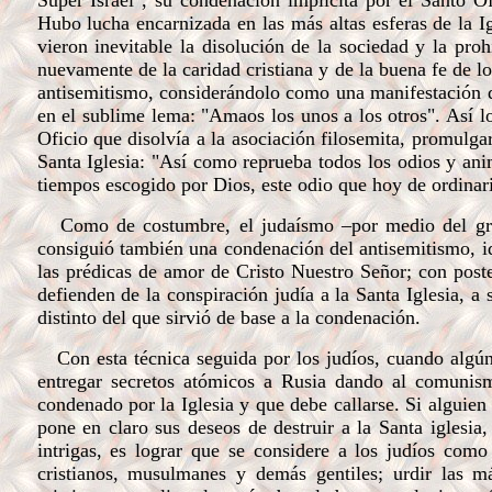
Super Israel", su condenación implícita por el Santo Of
Hubo lucha encarnizada en las más altas esferas de la I
vieron inevitable la disolución de la sociedad y la pro
nuevamente de la caridad cristiana y de la buena fe de lo
antisemitismo, considerándolo como una manifestación de
en el sublime lema: "Amaos los unos a los otros". Así lo
Oficio que disolvía a la asociación filosemita, promulga
Santa Iglesia:
"Así como reprueba todos los odios y anim
tiempos escogido por Dios, este odio que hoy de ordinari
Como de costumbre, el judaísmo –por medio del grup
consiguió también una condenación del antisemitismo, i
las prédicas de amor de Cristo Nuestro Señor; con poste
defienden de la conspiración judía a la Santa Iglesia, a 
distinto del que sirvió de base a la condenación.
Con esta técnica seguida por los judíos, cuando algún 
entregar secretos atómicos a Rusia dando al comunism
condenado por la Iglesia y que debe callarse. Si alguie
pone en claro sus deseos de destruir a la Santa iglesia
intrigas, es lograr que se considere a los judíos com
cristianos, musulmanes y demás gentiles; urdir las má