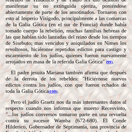
manifestar su no extinguida ojeriza, poniéndose
abiertamente de parte de los amotinados. Tornaron con
esto al Imperio Visigodo, principalmente a las comarcas
de la Galia Gótica (en el sur de Francia) donde había
tomado cuerpo la rebelión, muchas familias hebreas de
las que habían sido lanzadas del reino desde los tiempos
de Sisebuto; mas vencidos y aniquilados en Nimes los
revoltosos, hiciéronse repetidos edictos para castigo y
escarmiento de los judíos, quienes fueron nuevamente
arrojados en masa de la referida Galia Gótica"
.
(99)
El padre jesuita Mariana también afirma que después
de la derrota de los rebeldes: "Hiciéronse nuevos
edictos contra los judíos, con que fueron echados de
toda la Galia Gótica
.
(100)
Pero el judío Graetz nos da más interesantes datos al
respecto cuando nos informa que muerto Recesvinto,
"...los judíos conversos tomaron parte en una revuelta
contra su sucesor Wamba (672-680). El Conde
Hilderico, Gobernador de Septimania, una provincia de