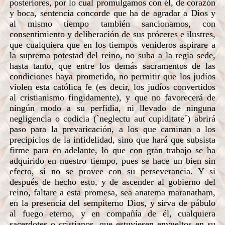
posteriores, por lo cual promulgamos con él, de corazón
y boca, sentencia concorde que ha de agradar a Dios y
al mismo tiempo también sancionamos, con
consentimiento y deliberación de sus próceres e ilustres,
que cualquiera que en los tiempos venideros aspirare a
la suprema potestad del reino, no suba a la regia sede,
hasta tanto, que entre los demás sacramentos de las
condiciones haya prometido, no permitir que los judíos
violen esta católica fe (es decir, los judíos convertidos
al cristianismo fingidamente), y que no favorecerá de
ningún modo a su perfidia, ni llevado de ninguna
negligencia o codicia (`neglectu aut cupiditate´) abrirá
paso para la prevaricación, a los que caminan a los
precipicios de la infidelidad, sino que hará que subsista
firme para en adelante, lo que con gran trabajo se ha
adquirido en nuestro tiempo, pues se hace un bien sin
efecto, si no se provee con su perseverancia. Y si
después de hecho esto, y de ascender al gobierno del
reino, faltare a esta promesa, sea anatema maranatham,
en la presencia del sempiterno Dios, y sirva de pábulo
al fuego eterno, y en compañía de él, cualquiera
sacerdotes o cristianos, que estuviesen envueltos en su