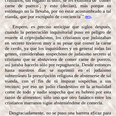
cristianos, sin engaño ni dolo, se les eximiera de `comer
carne de puerco´; y esto (decían), más porque su
estómago no la llevaba, por no estar acostumbrado a tal
vianda, que por escrúpulo de conciencia´"
.
(95)
Empero, es preciso anticipar que siglos después,
cuando la persecución inquisitorial puso en peligro de
muerte al criptojudaísmo, los cristianos que judaizaban
en secreto tuvieron muy a su pesar que comer la carne
de cerdo, ya que los inquisidores y en general todas las
gentes, consideraban sospechoso de judaísmo secreto al
cristiano que se abstuviera de comer carne de puerco,
así juraba hacerlo sólo por repugnancia. Desde entonces
hasta nuestros días se suprimió en el judaísmo
subterráneo la prescripción religiosa de abstenerse de tal
vianda, con el fin de ni inspirar sospechas a sus
vecinos; por eso un judío clandestino en la actualidad
come de todo y nadie sospecha que es hebreo por esta
razón de alimentos; sólo uno que otro fanático entre los
cristianos marranos sigue absteniéndose de comerla.
Desgraciadamente, no se puso una barrera eficaz para