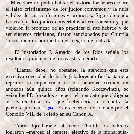
Más claro no podía hablar el historiador hebreo sobre
el falso cristianismo de los judíos conversos y la nula
validez de sus confesiones y promesas. Sigue diciendo
Graetz que los judíos convertidos al cristianismo y que
violaron la promesa de no practicar el rito hebreo y de
ser sinceros cristianos, fueron sancionados por Chintila
"a ser muertos por medio del fuego o de pedradas
El historiador J. Amador de los Ríos señala los
resultados prácticos de todas estas medidas:
"Llamar debe, no obstante, la atención que esta
excesiva severidad de los legisladores no fue bastante a
reprimir la impaciencia de los hebreos, cuando no
andados aún quince años (reinando Receswinto), se
veían los PP. forzados a repetir el mandato que obligaba
al rey electo a jurar que `defendería la fe contra la
perfidia judaica´ "
. Este acuerdo fue tomado por el
(94)
Concilio VIII de Toledo en su Canon X.
Como dijo Graetz, al morir Chintila los hebreos
lograron –merced al carácter electivo de la monarquía-