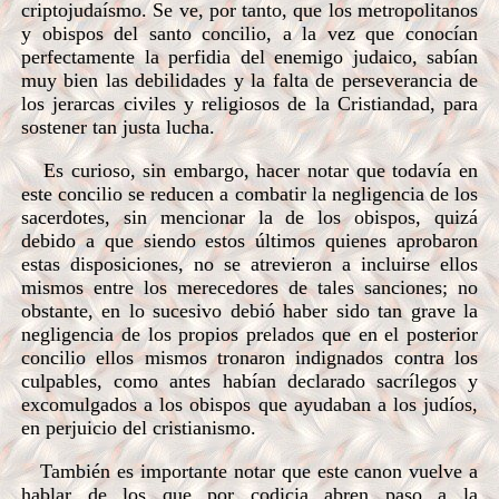
criptojudaísmo. Se ve, por tanto, que los metropolitanos
y obispos del santo concilio, a la vez que conocían
perfectamente la perfidia del enemigo judaico, sabían
muy bien las debilidades y la falta de perseverancia de
los jerarcas civiles y religiosos de la Cristiandad, para
sostener tan justa lucha.
Es curioso, sin embargo, hacer notar que todavía en
este concilio se reducen a combatir la negligencia de los
sacerdotes, sin mencionar la de los obispos, quizá
debido a que siendo estos últimos quienes aprobaron
estas disposiciones, no se atrevieron a incluirse ellos
mismos entre los merecedores de tales sanciones; no
obstante, en lo sucesivo debió haber sido tan grave la
negligencia de los propios prelados que en el posterior
concilio ellos mismos tronaron indignados contra los
culpables, como antes habían declarado sacrílegos y
excomulgados a los obispos que ayudaban a los judíos,
en perjuicio del cristianismo.
También es importante notar que este canon vuelve a
hablar de los que por codicia abren paso a la