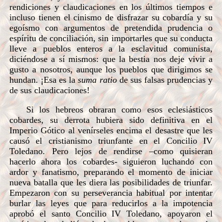
rendiciones y claudicaciones en los últimos tiempos e
incluso tienen el cinismo de disfrazar su cobardía y su
egoísmo con argumentos de pretendida prudencia o
espíritu de conciliación, sin importarles que su conducta
lleve a pueblos enteros a la esclavitud comunista,
diciéndose a sí mismos: que la bestia nos deje vivir a
gusto a nosotros, aunque los pueblos que dirigimos se
hundan. ¡Esa es la
suma ratio
de sus falsas prudencias y
de sus claudicaciones!
Si los hebreos obraran como esos eclesiásticos
cobardes, su derrota hubiera sido definitiva en el
Imperio Gótico al venírseles encima el desastre que les
causó el cristianismo triunfante en el Concilio IV
Toledano. Pero lejos de rendirse –como quisieran
hacerlo ahora los cobardes- siguieron luchando con
ardor y fanatismo, preparando el momento de iniciar
nueva batalla que les diera las posibilidades de triunfar.
Empezaron con su perseverancia habitual por intentar
burlar las leyes que para reducirlos a la impotencia
aprobó el santo Concilio IV Toledano, apoyaron el