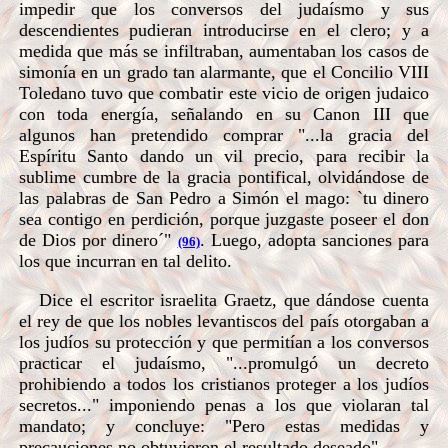
impedir que los conversos del judaísmo y sus
descendientes pudieran introducirse en el clero; y a
medida que más se infiltraban, aumentaban los casos de
simonía en un grado tan alarmante, que el Concilio VIII
Toledano tuvo que combatir este vicio de origen judaico
con toda energía, señalando en su Canon III que
algunos han pretendido comprar "...la gracia del
Espíritu Santo dando un vil precio, para recibir la
sublime cumbre de la gracia pontifical, olvidándose de
las palabras de San Pedro a Simón el mago: `tu dinero
sea contigo en perdición, porque juzgaste poseer el don
de Dios por dinero´"
. Luego, adopta sanciones para
(96)
los que incurran en tal delito.
Dice el escritor israelita Graetz, que dándose cuenta
el rey de que los nobles levantiscos del país otorgaban a
los judíos su protección y que permitían a los conversos
practicar el judaísmo, "...promulgó un decreto
prohibiendo a todos los cristianos proteger a los judíos
secretos..." imponiendo penas a los que violaran tal
mandato; y concluye: "Pero estas medidas y
precauciones no obtuvieron el resultado deseado".