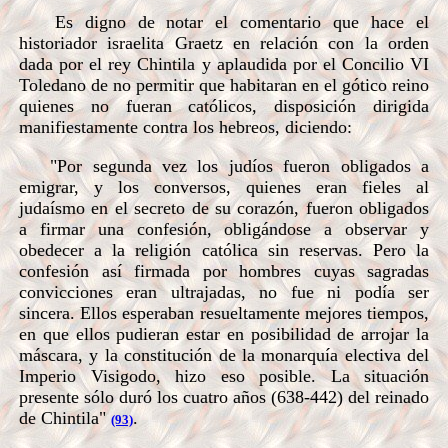
Es digno de notar el comentario que hace el
historiador israelita Graetz en relación con la orden
dada por el rey Chintila y aplaudida por el Concilio VI
Toledano de no permitir que habitaran en el gótico reino
quienes no fueran católicos, disposición dirigida
manifiestamente contra los hebreos, diciendo:
"Por segunda vez los judíos fueron obligados a
emigrar, y los conversos, quienes eran fieles al
judaísmo en el secreto de su corazón, fueron obligados
a firmar una confesión, obligándose a observar y
obedecer a la religión católica sin reservas. Pero la
confesión así firmada por hombres cuyas sagradas
convicciones eran ultrajadas, no fue ni podía ser
sincera. Ellos esperaban resueltamente mejores tiempos,
en que ellos pudieran estar en posibilidad de arrojar la
máscara, y la constitución de la monarquía electiva del
Imperio Visigodo, hizo eso posible. La situación
presente sólo duró los cuatro años (638-442) del reinado
de Chintila"
.
(93)