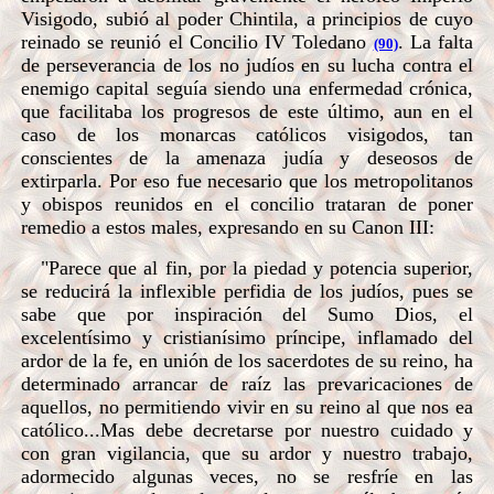
Visigodo, subió al poder Chintila, a principios de cuyo
reinado se reunió el Concilio IV Toledano
. La falta
(90)
de perseverancia de los no judíos en su lucha contra el
enemigo capital seguía siendo una enfermedad crónica,
que facilitaba los progresos de este último, aun en el
caso de los monarcas católicos visigodos, tan
conscientes de la amenaza judía y deseosos de
extirparla. Por eso fue necesario que los metropolitanos
y obispos reunidos en el concilio trataran de poner
remedio a estos males, expresando en su Canon III:
"Parece que al fin, por la piedad y potencia superior,
se reducirá la inflexible perfidia de los judíos, pues se
sabe que por inspiración del Sumo Dios, el
excelentísimo y cristianísimo príncipe, inflamado del
ardor de la fe, en unión de los sacerdotes de su reino, ha
determinado arrancar de raíz las prevaricaciones de
aquellos, no permitiendo vivir en su reino al que nos ea
católico...Mas debe decretarse por nuestro cuidado y
con gran vigilancia, que su ardor y nuestro trabajo,
adormecido algunas veces, no se resfríe en las