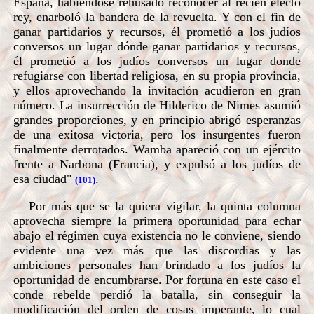
España, habiéndose rehusado reconocer al recién electo
rey, enarboló la bandera de la revuelta. Y con el fin de
ganar partidarios y recursos, él prometió a los judíos
conversos un lugar dónde ganar partidarios y recursos,
él prometió a los judíos conversos un lugar donde
refugiarse con libertad religiosa, en su propia provincia,
y ellos aprovechando la invitación acudieron en gran
número. La insurrección de Hilderico de Nimes asumió
grandes proporciones, y en principio abrigó esperanzas
de una exitosa victoria, pero los insurgentes fueron
finalmente derrotados. Wamba apareció con un ejército
frente a Narbona (Francia), y expulsó a los judíos de
esa ciudad"
.
(101)
Por más que se la quiera vigilar, la quinta columna
aprovecha siempre la primera oportunidad para echar
abajo el régimen cuya existencia no le conviene, siendo
evidente una vez más que las discordias y las
ambiciones personales han brindado a los judíos la
oportunidad de encumbrarse. Por fortuna en este caso el
conde rebelde perdió la batalla, sin conseguir la
modificación del orden de cosas imperante, lo cual