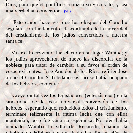
Dios, para que el pontífice conozca su vida y fe, y sea
una verdad su conversión"
.
(98)
Este canon hace ver que los obispos del Concilio
seguían -con fundamento- desconfiando de la sinceridad
del cristianismo de los judíos convertidos a nuestra
santa fe.
Muerto Recesvinto, fue electo en su lugar Wamba; y
los judíos aprovecharon de nuevo las discordias de la
nobleza para tratar de cambiar a su favor el orden de
cosas existentes. José Amador de los Ríos, refiriéndose
a que el Concilio X Toledano casi no se había ocupado
de los hebreos, comenta:
"Creyeron tal vez los legisladores (eclesiásticos) en la
sinceridad de la casi universal conversión de los
hebreos, esperando que, reducidos todos al cristianismo,
terminase felizmente la íntima lucha que con ellos
mantenían; pero fue vana su esperanza. No bien había
ocupado Wamba la silla de Recaredo, cuando la
rebelión de Hilderico y de Paulo les dio ocasión de