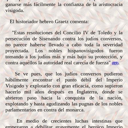
ganarse más fácilmente la confianza de la aristocracia
visigoda.
El historiador hebreo Graetz comenta:
"Estas resoluciones del Concilio IV de Toledo y la
persecución de Sisenando contra los judíos conversos,
no parece haberse llevado a cabo toda la severidad
proyectada. Los nobles hispanovisigodos fueron
tomando a los judíos más y más bajo su protección, y
contra aquéllos la autoridad real carecía de fuerza"
.
(89)
Se ve pues, que los judíos conversos pudieron
hábilmente encontrar el punto débil del Imperio
Visigodo y explotarlo con gran eficacia, como supieron
hacerlo mil años después en Inglaterra, donde se
abrieron paso hacia la conquista de la nación,
explotando y hasta agudizando las pugnas de los nobles
parlamentarios en contra del monarca.
En medio de crecientes luchas intestinas que
empezaron a debilitar gravemente el heroico Imperio