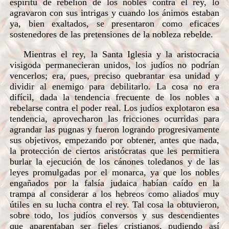
espíritu de rebelión de los nobles contra el rey, lo
agravaron con sus intrigas y cuando los ánimos estaban
ya, bien exaltados, se presentaron como eficaces
sostenedores de las pretensiones de la nobleza rebelde.
Mientras el rey, la Santa Iglesia y la aristocracia
visigoda permanecieran unidos, los judíos no podrían
vencerlos; era, pues, preciso quebrantar esa unidad y
dividir al enemigo para debilitarlo. La cosa no era
difícil, dada la tendencia frecuente de los nobles a
rebelarse contra el poder real. Los judíos explotaron esa
tendencia, aprovecharon las fricciones ocurridas para
agrandar las pugnas y fueron logrando progresivamente
sus objetivos, empezando por obtener, antes que nada,
la protección de ciertos aristócratas que les permitiera
burlar la ejecución de los cánones toledanos y de las
leyes promulgadas por el monarca, ya que los nobles
engañados por la falsía judaica habían caído en la
trampa al considerar a los hebreos como aliados muy
útiles en su lucha contra el rey. Tal cosa la obtuvieron,
sobre todo, los judíos conversos y sus descendientes
que aparentaban ser fieles cristianos, pudiendo así