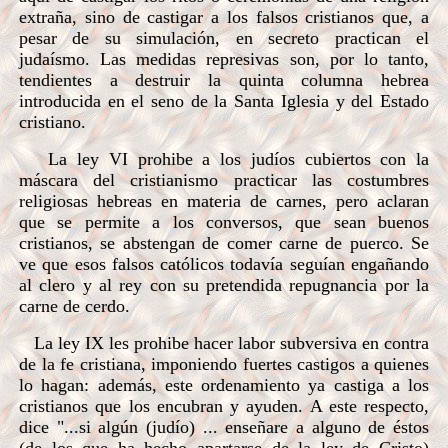
extraña, sino de castigar a los falsos cristianos que, a
pesar de su simulación, en secreto practican el
judaísmo. Las medidas represivas son, por lo tanto,
tendientes a destruir la quinta columna hebrea
introducida en el seno de la Santa Iglesia y del Estado
cristiano.
La ley VI prohibe a los judíos cubiertos con la
máscara del cristianismo practicar las costumbres
religiosas hebreas en materia de carnes, pero aclaran
que se permite a los conversos, que sean buenos
cristianos, se abstengan de comer carne de puerco. Se
ve que esos falsos católicos todavía seguían engañando
al clero y al rey con su pretendida repugnancia por la
carne de cerdo.
La ley IX les prohibe hacer labor subversiva en contra
de la fe cristiana, imponiendo fuertes castigos a quienes
lo hagan: además, este ordenamiento ya castiga a los
cristianos que los encubran y ayuden. A este respecto,
dice "...si algún (judío) ... enseñare a alguno de éstos