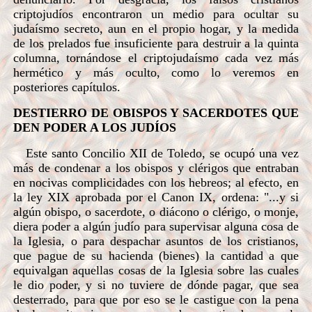
criptojudíos encontraron un medio para ocultar su
judaísmo secreto, aun en el propio hogar, y la medida
de los prelados fue insuficiente para destruir a la quinta
columna, tornándose el criptojudaísmo cada vez más
hermético y más oculto, como lo veremos en
posteriores capítulos.
DESTIERRO DE OBISPOS Y SACERDOTES QUE
DEN PODER A LOS JUDÍOS
Este santo Concilio XII de Toledo, se ocupó una vez
más de condenar a los obispos y clérigos que entraban
en nocivas complicidades con los hebreos; al efecto, en
la ley XIX aprobada por el Canon IX, ordena: "...y si
algún obispo, o sacerdote, o diácono o clérigo, o monje,
diera poder a algún judío para supervisar alguna cosa de
la Iglesia, o para despachar asuntos de los cristianos,
que pague de su hacienda (bienes) la cantidad a que
equivalgan aquellas cosas de la Iglesia sobre las cuales
le dio poder, y si no tuviere de dónde pagar, que sea
desterrado, para que por eso se le castigue con la pena