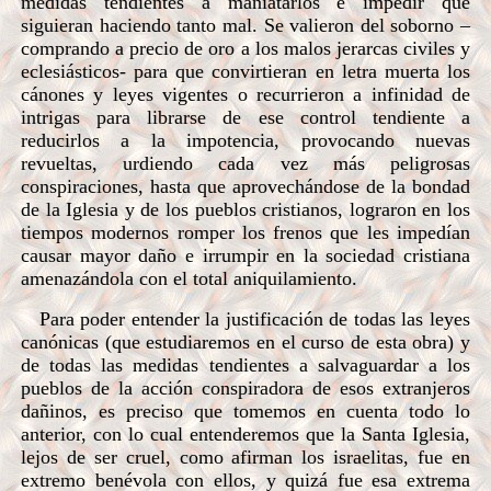
medidas tendientes a maniatarlos e impedir que
siguieran haciendo tanto mal. Se valieron del soborno –
comprando a precio de oro a los malos jerarcas civiles y
eclesiásticos- para que convirtieran en letra muerta los
cánones y leyes vigentes o recurrieron a infinidad de
intrigas para librarse de ese control tendiente a
reducirlos a la impotencia, provocando nuevas
revueltas, urdiendo cada vez más peligrosas
conspiraciones, hasta que aprovechándose de la bondad
de la Iglesia y de los pueblos cristianos, lograron en los
tiempos modernos romper los frenos que les impedían
causar mayor daño e irrumpir en la sociedad cristiana
amenazándola con el total aniquilamiento.
Para poder entender la justificación de todas las leyes
canónicas (que estudiaremos en el curso de esta obra) y
de todas las medidas tendientes a salvaguardar a los
pueblos de la acción conspiradora de esos extranjeros
dañinos, es preciso que tomemos en cuenta todo lo
anterior, con lo cual entenderemos que la Santa Iglesia,
lejos de ser cruel, como afirman los israelitas, fue en
extremo benévola con ellos, y quizá fue esa extrema