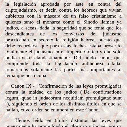
la legislación aprobada por éste en contra del
criptojudaísmo, es decir, contra los hebreos que vivían
cubiertos con la máscara de un falso cristianismo a
quienes tanto el monarca como el Sínodo llaman ya
judíos, a secas, dada la seguridad que se tenía que los
descendientes de los conversos del judaísmo
practicaban en secreto la religión hebrea, puesto que
debe recordarse que para estas fechas estaba proscrito
totalmente el judaísmo en el Imperio Gótico y que sólo
podía existir clandestinamente. Del citado canon, que
comprende toda la legislación antihebrea citada,
tomaremos solamente las partes más importantes al
tema que nos ocupa:
Canon IX.- "Confirmación de las leyes promulgadas
contra la maldad de los judíos (`De confirmatione
legum, quae in judaeorum nequitiam promulgatae sunt
´), siguiendo el orden de los distintos títulos en que se
hallan, cuyo orden se enumera en este Canon.
Hemos leído en títulos distintos las leyes que
nuevamente ha promulgado el glorioso príncipe, acerca