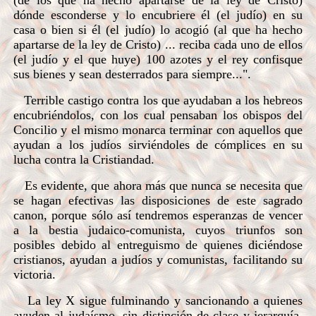
(de los que ha hecho apartarse de la ley de Cristo)
dónde esconderse y lo encubriere él (el judío) en su
casa o bien si él (el judío) lo acogió (al que ha hecho
apartarse de la ley de Cristo) ... reciba cada uno de ellos
(el judío y el que huye) 100 azotes y el rey confisque
sus bienes y sean desterrados para siempre...".
Terrible castigo contra los que ayudaban a los hebreos
encubriéndolos, con los cual pensaban los obispos del
Concilio y el mismo monarca terminar con aquellos que
ayudan a los judíos sirviéndoles de cómplices en su
lucha contra la Cristiandad.
Es evidente, que ahora más que nunca se necesita que
se hagan efectivas las disposiciones de este sagrado
canon, porque sólo así tendremos esperanzas de vencer
a la bestia judaico-comunista, cuyos triunfos son
posibles debido al entreguismo de quienes diciéndose
cristianos, ayudan a judíos y comunistas, facilitando su
victoria.
La ley X sigue fulminando y sancionando a quienes
ayuden al judaísmo, sin distinción de clase y jerarquía,