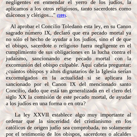
negligentes en enmendar el yerro de los judíos, la
aplicamos a los otros religiosos, tanto sacerdotes como
diáconos y clérigos..."
.
(109)
Al aprobar el Concilio Toledano esta ley, en su Canon
sagrado número IX, declaró que era pecado mortal ya
no sólo el hecho de ayudar a los judíos, sino el de que
el obispo, sacerdote o religioso fuera negligente en el
cumplimiento de sus obligaciones en la lucha contra el
judaísmo, sancionando ese pecado mortal con la
excomunión del obispo culpable. Aquí cabría preguntar:
¿cuántos obispos y altos dignatarios de la Iglesia serían
excomulgados en la actualidad si se aplicara lo
sancionado por el Canon IX del mencionado santo
Concilio, dado que está tan generalizada en el clero del
siglo XX la comisión de este pecado mortal, de ayudar
a los judíos en una forma o en otra?
La ley XXVII establece algo muy importante al
ordenar que la sinceridad del cristianismo en los
católicos de origen judío sea comprobada, no solamente
por el testimonio de los obispos, sacerdotes o alcaldes