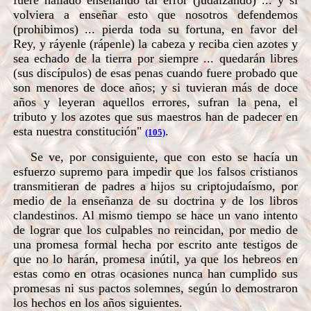
fuere hallado enseñando tal error (judaizando) ... y si
volviera a enseñar esto que nosotros defendemos
(prohibimos) ... pierda toda su fortuna, en favor del
Rey, y ráyenle (rápenle) la cabeza y reciba cien azotes y
sea echado de la tierra por siempre ... quedarán libres
(sus discípulos) de esas penas cuando fuere probado que
son menores de doce años; y si tuvieran más de doce
años y leyeran aquellos errores, sufran la pena, el
tributo y los azotes que sus maestros han de padecer en
esta nuestra constitución"
.
(105)
Se ve, por consiguiente, que con esto se hacía un
esfuerzo supremo para impedir que los falsos cristianos
transmitieran de padres a hijos su criptojudaísmo, por
medio de la enseñanza de su doctrina y de los libros
clandestinos. Al mismo tiempo se hace un vano intento
de lograr que los culpables no reincidan, por medio de
una promesa formal hecha por escrito ante testigos de
que no lo harán, promesa inútil, ya que los hebreos en
estas como en otras ocasiones nunca han cumplido sus
promesas ni sus pactos solemnes, según lo demostraron
los hechos en los años siguientes.