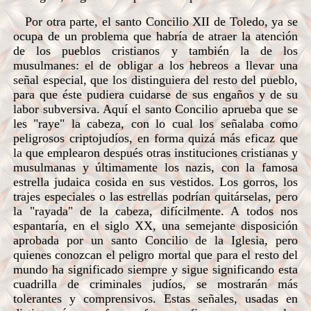
Por otra parte, el santo Concilio XII de Toledo, ya se
ocupa de un problema que habría de atraer la atención
de los pueblos cristianos y también la de los
musulmanes: el de obligar a los hebreos a llevar una
señal especial, que los distinguiera del resto del pueblo,
para que éste pudiera cuidarse de sus engaños y de su
labor subversiva. Aquí el santo Concilio aprueba que se
les "raye" la cabeza, con lo cual los señalaba como
peligrosos criptojudíos, en forma quizá más eficaz que
la que emplearon después otras instituciones cristianas y
musulmanas y últimamente los nazis, con la famosa
estrella judaica cosida en sus vestidos. Los gorros, los
trajes especiales o las estrellas podrían quitárselas, pero
la "rayada" de la cabeza, difícilmente. A todos nos
espantaría, en el siglo XX, una semejante disposición
aprobada por un santo Concilio de la Iglesia, pero
quienes conozcan el peligro mortal que para el resto del
mundo ha significado siempre y sigue significando esta
cuadrilla de criminales judíos, se mostrarán más
tolerantes y comprensivos. Estas señales, usadas en