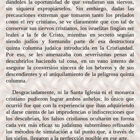
dándoles la oportunidad de que vendieran sus siervos,
sin siquiera expropiárselos. Sin embargo, dadas las
precauciones extremas que tomaron tanto los prelados
como el rey cristiano, se ve claramente que con tal de
conservar sus siervos cristianos, los israelitas fingían ser
leales a la fe de Cristo, mientras en secreto seguían
siendo judíos y formando parte de esa destructora
quinta columna judaica introducida en la Cristiandad.
Por eso, se les amenazaba con severísimas penas al
descubrirlos haciendo tal cosa, en un vano intento de
asegurar la conversión sincera de los hebreos y de sus
descendientes y el aniquilamiento de la peligrosa quinta
columna.
Desgraciadamente, ni la Santa Iglesia ni el monarca
cristiano pudieron lograr ambos anhelos; lo único que
ocurrió fue que con la experiencia que iban adquiriendo
al darse cuenta de las imprudencias o indiscreciones que
los descubrían, los falsos cristianos ocultaron en forma
cada vez más eficaz su judaísmo subterráneo refinando
los métodos de simulación a tal punto que, a través de
los siglos, llegaron a la perfección posible en ese arte.