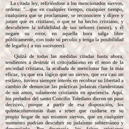
La citada ley, refiriéndose a los mencionados siervos,
ordena: "...que en cualquier tiempo, cualquier tiempo,
cualquiera que se proclamase, se reconociere y dijere y
jurare que es cristiano, o que se ha hecho cristiano, y
descubriere la infidelidad de sus señores (amos), y él
negare su error, en aquella hora salga libre
públicamente, con todo su peculio y tenga la posibilidad
de legarlo ( a sus sucesores).
Quizá de todas las medidas citadas hasta ahora,
tendientes a destruir el critojudaísmo en el seno de la
sociedad cristiana, la acabada de mencionar fue la más
eficaz, ya que era lógico que un siervo, que era casi un
esclavo, tuviera siempre interés en recobrar su libertad a
cambio de denunciar las prácticas judaicas clandestinas
de sus amos, solamente cristianos en apariencia. Aquí,
los prelados del santo Concilio Toledano dieron un paso
decisivo, porque a partir de esa disposición, los
quintacolumnistas iban a tener que cuidarse en su
propio hogar de sus mismos siervos, que en cualquier
momento podrían descubrir su judaísmo subterráneo y
denunciarlo. Por desgracia, los falsos cristianos