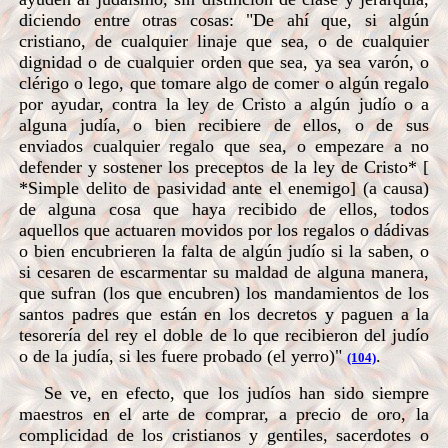
diciendo entre otras cosas: "De ahí que, si algún
cristiano, de cualquier linaje que sea, o de cualquier
dignidad o de cualquier orden que sea, ya sea varón, o
clérigo o lego, que tomare algo de comer o algún regalo
por ayudar, contra la ley de Cristo a algún judío o a
alguna judía, o bien recibiere de ellos, o de sus
enviados cualquier regalo que sea, o empezare a no
defender y sostener los preceptos de la ley de Cristo* [
*Simple delito de pasividad ante el enemigo] (a causa)
de alguna cosa que haya recibido de ellos, todos
aquellos que actuaren movidos por los regalos o dádivas
o bien encubrieren la falta de algún judío si la saben, o
si cesaren de escarmentar su maldad de alguna manera,
que sufran (los que encubren) los mandamientos de los
santos padres que están en los decretos y paguen a la
tesorería del rey el doble de lo que recibieron del judío
o de la judía, si les fuere probado (el yerro)"
.
(104)
Se ve, en efecto, que los judíos han sido siempre
maestros en el arte de comprar, a precio de oro, la
complicidad de los cristianos y gentiles, sacerdotes o