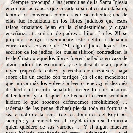
Siempre preocupó a las jerarquías de la Santa Iglesia
encontrar las causas que encadenaban al criptojudaísmo,
tanto a los conversos como a sus descendientes; una de
ellas fue localizada en los libros judaicos que estos
falsos cristianos leían en la clandestinidad y cuyas
enseñanzas trasmitían de padres a hijos. La ley XI se
propone castigar severamente este delito, ordenando
entre otras cosas que: "Si algún judío leyere...los
escritos de los judíos, los cuales (libros) contradicen la
fe de Cristo o aquellos libros fueren hallados en casa de
algún judío o los escondiera y se le descubrieran, que le
rayen (rapen) la cabeza y reciba cien azotes y haga
sobre ello un escrito con testigos (en el que mencione)
que nunca más los volverá a leer o tener...y si después
de hecho el escrito señalado hiciere lo que nosotros
defendemos y si después de hecho el escrito señalado
hiciere lo que nosotros defendemos (prohibimos) ...
(además de las penas dichas) pierda toda su fortuna y
sea echado de la tierra (de los dominios del Rey) por
siempre; y si reincidiera, el Rey dará toda su fortuna a
quien quisiere de sus varones ... Y si algún maestro