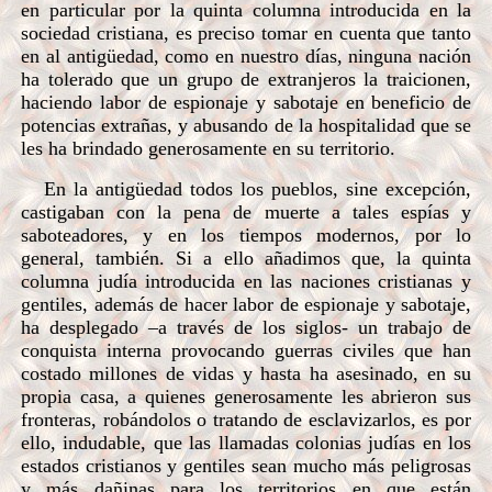
en particular por la quinta columna introducida en la
sociedad cristiana, es preciso tomar en cuenta que tanto
en al antigüedad, como en nuestro días, ninguna nación
ha tolerado que un grupo de extranjeros la traicionen,
haciendo labor de espionaje y sabotaje en beneficio de
potencias extrañas, y abusando de la hospitalidad que se
les ha brindado generosamente en su territorio.
En la antigüedad todos los pueblos, sine excepción,
castigaban con la pena de muerte a tales espías y
saboteadores, y en los tiempos modernos, por lo
general, también. Si a ello añadimos que, la quinta
columna judía introducida en las naciones cristianas y
gentiles, además de hacer labor de espionaje y sabotaje,
ha desplegado –a través de los siglos- un trabajo de
conquista interna provocando guerras civiles que han
costado millones de vidas y hasta ha asesinado, en su
propia casa, a quienes generosamente les abrieron sus
fronteras, robándolos o tratando de esclavizarlos, es por
ello, indudable, que las llamadas colonias judías en los
estados cristianos y gentiles sean mucho más peligrosas
y más dañinas para los territorios en que están