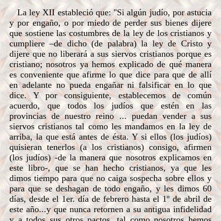
La ley XII estableció que: "Si algún judío, por astucia
y por engaño, o por miedo de perder sus bienes dijere
que sostiene las costumbres de la ley de los cristianos y
cumpliere –de dicho (de palabra) la ley de Cristo y
dijere que no liberará a sus siervos cristianos porque es
cristiano; nosotros ya hemos explicado de qué manera
es conveniente que afirme lo que dice para que de allí
en adelante no pueda engañar ni falsificar en lo que
dice. Y por consiguiente, establecemos de común
acuerdo, que todos los judíos que estén en las
provincias de nuestro reino ... puedan vender a sus
siervos cristianos tal como les mandamos en la ley de
arriba, la que está antes de ésta. Y si ellos (los judíos)
quisieran tenerlos (a los cristianos) consigo, afirmen
(los judíos) -de la manera que nosotros explicamos en
este libro-, que se han hecho cristianos, ya que les
dimos tiempo para que no caiga sospecha sobre ellos y
para que se deshagan de todo engaño, y les dimos 60
días, desde el 1er. día de febrero hasta el 1º de abril de
este año...y que nunca retornen a su antigua infidelidad
y a todos sus otros pactos, tal como nosotros hemos