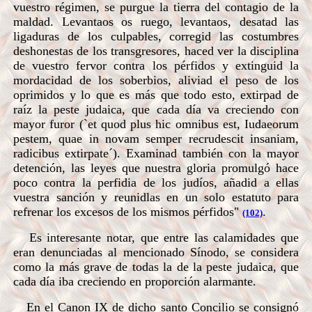
vuestro régimen, se purgue la tierra del contagio de la
maldad. Levantaos os ruego, levantaos, desatad las
ligaduras de los culpables, corregid las costumbres
deshonestas de los transgresores, haced ver la disciplina
de vuestro fervor contra los pérfidos y extinguid la
mordacidad de los soberbios, aliviad el peso de los
oprimidos y lo que es más que todo esto, extirpad de
raíz la peste judaica, que cada día va creciendo con
mayor furor (`et quod plus hic omnibus est, Iudaeorum
pestem, quae in novam semper recrudescit insaniam,
radicibus extirpate´). Examinad también con la mayor
detención, las leyes que nuestra gloria promulgó hace
poco contra la perfidia de los judíos, añadid a ellas
vuestra sanción y reunidlas en un solo estatuto para
refrenar los excesos de los mismos pérfidos"
.
(102)
Es interesante notar, que entre las calamidades que
eran denunciadas al mencionado Sínodo, se considera
como la más grave de todas la de la peste judaica, que
cada día iba creciendo en proporción alarmante.
En el Canon IX de dicho santo Concilio se consignó