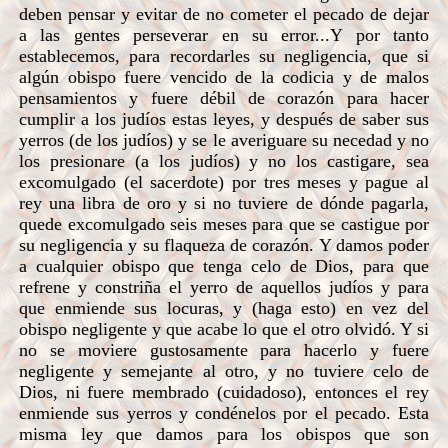
deben pensar y evitar de no cometer el pecado de dejar
a las gentes perseverar en su error...Y por tanto
establecemos, para recordarles su negligencia, que si
algún obispo fuere vencido de la codicia y de malos
pensamientos y fuere débil de corazón para hacer
cumplir a los judíos estas leyes, y después de saber sus
yerros (de los judíos) y se le averiguare su necedad y no
los presionare (a los judíos) y no los castigare, sea
excomulgado (el sacerdote) por tres meses y pague al
rey una libra de oro y si no tuviere de dónde pagarla,
quede excomulgado seis meses para que se castigue por
su negligencia y su flaqueza de corazón. Y damos poder
a cualquier obispo que tenga celo de Dios, para que
refrene y constriña el yerro de aquellos judíos y para
que enmiende sus locuras, y (haga esto) en vez del
obispo negligente y que acabe lo que el otro olvidó. Y si
no se moviere gustosamente para hacerlo y fuere
negligente y semejante al otro, y no tuviere celo de
Dios, ni fuere membrado (cuidadoso), entonces el rey
enmiende sus yerros y condénelos por el pecado. Esta
misma ley que damos para los obispos que son