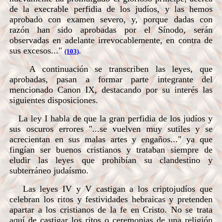
de la execrable perfidia de los judíos, y las hemos
aprobado con examen severo, y, porque dadas con
razón han sido aprobadas por el Sínodo, serán
observadas en adelante irrevocablemente, en contra de
sus excesos..."
.
(103)
A continuación se transcriben las leyes, que
aprobadas, pasan a formar parte integrante del
mencionado Canon IX, destacando por su interés las
siguientes disposiciones.
La ley I habla de que la gran perfidia de los judíos y
sus oscuros errores "...se vuelven muy sutiles y se
acrecientan en sus malas artes y engaños..." ya que
fingían ser buenos cristianos y trataban siempre de
eludir las leyes que prohibían su clandestino y
subterráneo judaísmo.
Las leyes IV y V castigan a los criptojudíos que
celebran los ritos y festividades hebraicas y pretenden
apartar a los cristianos de la fe en Cristo. No se trata
aquí de castigar los ritos o ceremonias de una religión