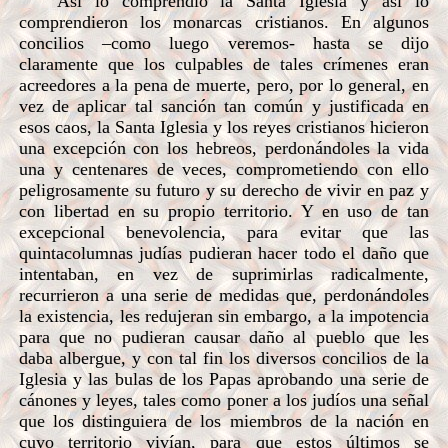
Así lo comprendió la Santa Iglesia y así lo
comprendieron los monarcas cristianos. En algunos
concilios –como luego veremos- hasta se dijo
claramente que los culpables de tales crímenes eran
acreedores a la pena de muerte, pero, por lo general, en
vez de aplicar tal sanción tan común y justificada en
esos caos, la Santa Iglesia y los reyes cristianos hicieron
una excepción con los hebreos, perdonándoles la vida
una y centenares de veces, comprometiendo con ello
peligrosamente su futuro y su derecho de vivir en paz y
con libertad en su propio territorio. Y en uso de tan
excepcional benevolencia, para evitar que las
quintacolumnas judías pudieran hacer todo el daño que
intentaban, en vez de suprimirlas radicalmente,
recurrieron a una serie de medidas que, perdonándoles
la existencia, les redujeran sin embargo, a la impotencia
para que no pudieran causar daño al pueblo que les
daba albergue, y con tal fin los diversos concilios de la
Iglesia y las bulas de los Papas aprobando una serie de
cánones y leyes, tales como poner a los judíos una señal
que los distinguiera de los miembros de la nación en
cuyo territorio vivían, para que estos últimos se