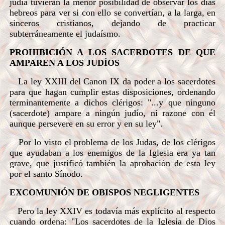
judía tuvieran la menor posibilidad de observar los días
hebreos para ver si con ello se convertían, a la larga, en
sinceros cristianos, dejando de practicar
subterráneamente el judaísmo.
PROHIBICIÓN A LOS SACERDOTES DE QUE
AMPAREN A LOS JUDÍOS
La ley XXIII del Canon IX da poder a los sacerdotes
para que hagan cumplir estas disposiciones, ordenando
terminantemente a dichos clérigos: "...y que ninguno
(sacerdote) ampare a ningún judío, ni razone con él
aunque persevere en su error y en su ley".
Por lo visto el problema de los Judas, de los clérigos
que ayudaban a los enemigos de la Iglesia era ya tan
grave, que justificó también la aprobación de esta ley
por el santo Sínodo.
EXCOMUNIÓN DE OBISPOS NEGLIGE
NTES
Pero la ley XXIV es todavía más explícito al respecto
cuando ordena: "Los sacerdotes de la Iglesia de Dios