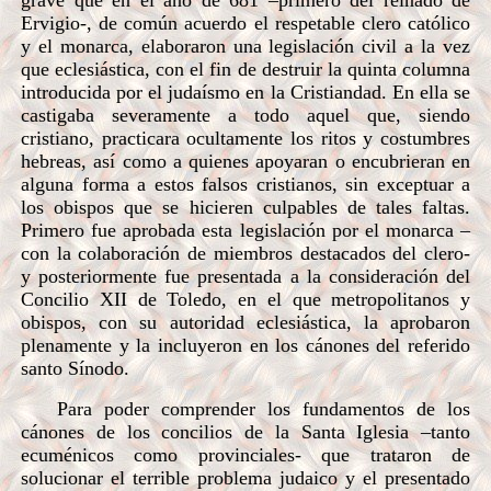
grave que en el año de 681 –primero del reinado de
Ervigio-, de común acuerdo el respetable clero católico
y el monarca, elaboraron una legislación civil a la vez
que eclesiástica, con el fin de destruir la quinta columna
introducida por el judaísmo en la Cristiandad. En ella se
castigaba severamente a todo aquel que, siendo
cristiano, practicara ocultamente los ritos y costumbres
hebreas, así como a quienes apoyaran o encubrieran en
alguna forma a estos falsos cristianos, sin exceptuar a
los obispos que se hicieren culpables de tales faltas.
Primero fue aprobada esta legislación por el monarca –
con la colaboración de miembros destacados del clero-
y posteriormente fue presentada a la consideración del
Concilio XII de Toledo, en el que metropolitanos y
obispos, con su autoridad eclesiástica, la aprobaron
plenamente y la incluyeron en los cánones del referido
santo Sínodo.
Para poder comprender los fundamentos de los
cánones de los concilios de la Santa Iglesia –tanto
ecuménicos como provinciales- que trataron de
solucionar el terrible problema judaico y el presentado