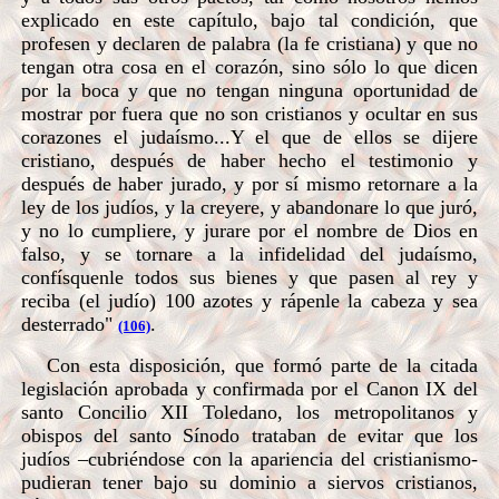
explicado en este capítulo, bajo tal condición, que
profesen y declaren de palabra (la fe cristiana) y que no
tengan otra cosa en el corazón, sino sólo lo que dicen
por la boca y que no tengan ninguna oportunidad de
mostrar por fuera que no son cristianos y ocultar en sus
corazones el judaísmo...Y el que de ellos se dijere
cristiano, después de haber hecho el testimonio y
después de haber jurado, y por sí mismo retornare a la
ley de los judíos, y la creyere, y abandonare lo que juró,
y no lo cumpliere, y jurare por el nombre de Dios en
falso, y se tornare a la infidelidad del judaísmo,
confísquenle todos sus bienes y que pasen al rey y
reciba (el judío) 100 azotes y rápenle la cabeza y sea
desterrado"
.
(106)
Con esta disposición, que formó parte de la citada
legislación aprobada y confirmada por el Canon IX del
santo Concilio XII Toledano, los metropolitanos y
obispos del santo Sínodo trataban de evitar que los
judíos –cubriéndose con la apariencia del cristianismo-
pudieran tener bajo su dominio a siervos cristianos,