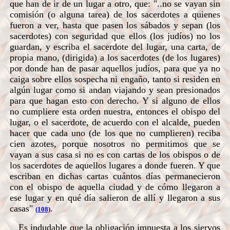
que han de ir de un lugar a otro, que: "..no se vayan sin
comisión (o alguna tarea) de los sacerdotes a quienes
fueron a ver, hasta que pasen los sábados y sepan (los
sacerdotes) con seguridad que ellos (los judíos) no los
guardan, y escriba el sacerdote del lugar, una carta, de
propia mano, (dirigida) a los sacerdotes (de los lugares)
por donde han de pasar aquellos judíos, para que ya no
caiga sobre ellos sospecha ni engaño, tanto si residen en
algún lugar como si andan viajando y sean presionados
para que hagan esto con derecho. Y si alguno de ellos
no cumpliere esta orden nuestra, entonces el obispo del
lugar, o el sacerdote, de acuerdo con el alcalde, pueden
hacer que cada uno (de los que no cumplieren) reciba
cien azotes, porque nosotros no permitimos que se
vayan a sus casa si no es con cartas de los obispos o de
los sacerdotes de aquellos lugares a donde fueren. Y que
escriban en dichas cartas cuántos días permanecieron
con el obispo de aquella ciudad y de cómo llegaron a
ese lugar y en qué día salieron de allí y llegaron a sus
casas"
.
(108)
Es indudable que la obligación impuesta a los siervos