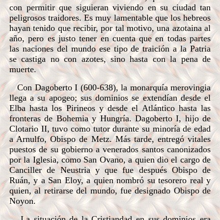
con permitir que siguieran viviendo en su ciudad tan
peligrosos traidores. Es muy lamentable que los hebreos
hayan tenido que recibir, por tal motivo, una azotaina al
año, pero es justo tener en cuenta que en todas partes
las naciones del mundo ese tipo de traición a la Patria
se castiga no con azotes, sino hasta con la pena de
muerte.
Con Dagoberto I (600-638), la monarquía merovingia
llega a su apogeo; sus dominios se extendían desde el
Elba hasta los Pirineos y desde el Atlántico hasta las
fronteras de Bohemia y Hungría. Dagoberto I, hijo de
Clotario II, tuvo como tutor durante su minoría de edad
a Arnulfo, Obispo de Metz. Más tarde, entregó vitales
puestos de su gobierno a venerados santos canonizados
por la Iglesia, como San Ovano, a quien dio el cargo de
Canciller de Neustria y que fue después Obispo de
Ruán, y a San Eloy, a quien nombró su tesorero real y
quien, al retirarse del mundo, fue designado Obispo de
Noyon.
La situación de la Cristiandad en sus dominios era