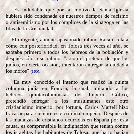
Es indudable que por tal motivo la Santa Iglesia
hubiera sido condenada en nuestros tiempos de racismo
o antisemitismo por los cómplices de la sinagoga en las
filas de la Cristiandad.
El diligente, aunque apasionado rabino Raisin, relata
cómo con posterioridad, en Tolosa tres veces al año, se
azotaba primero a todos los hebreos de la población y
después sólo a su rabino, "...con el pretexto de que los
judíos, en cierta ocasión, intentaron entregar la ciudad a
los moros"
.
(165)
Es muy conocido el intento que realizó la quinta
columna judía en Francia, la cual, imitando a los
hebreos quintacolumnistas del Imperio Gótico,
pretendió entregar a los musulmanes este otro
cristianísimo imperio; por fortuna, Carlos Martell hizo
fracasar para siempre este criminal empeño. Después de
las matanzas de cristianos ocurridas en España por esta
causa, es comprensible la indignación que tenían contra
los israelitas los habitantes de Tolosa, que harto hacían