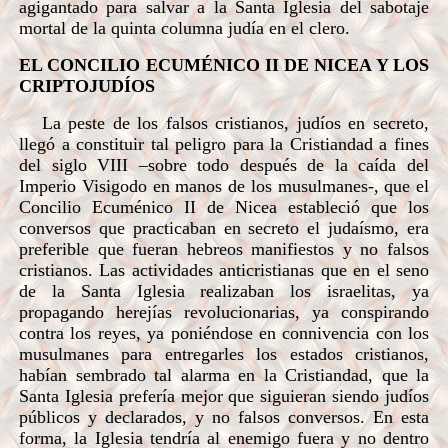
agigantado para salvar a la Santa Iglesia del sabotaje
mortal de la quinta columna judía en el clero.
EL CONCILIO ECUMÉNICO II DE NICEA Y LOS
CRIPTOJUDÍOS
La peste de los falsos cristianos, judíos en secreto,
llegó a constituir tal peligro para la Cristiandad a fines
del siglo VIII –sobre todo después de la caída del
Imperio Visigodo en manos de los musulmanes-, que el
Concilio Ecuménico II de Nicea estableció que los
conversos que practicaban en secreto el judaísmo, era
preferible que fueran hebreos manifiestos y no falsos
cristianos. Las actividades anticristianas que en el seno
de la Santa Iglesia realizaban los israelitas, ya
propagando herejías revolucionarias, ya conspirando
contra los reyes, ya poniéndose en connivencia con los
musulmanes para entregarles los estados cristianos,
habían sembrado tal alarma en la Cristiandad, que la
Santa Iglesia prefería mejor que siguieran siendo judíos
públicos y declarados, y no falsos conversos. En esta
forma, la Iglesia tendría al enemigo fuera y no dentro