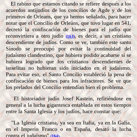
El rabino que estamos citando se refiere después a los
acuerdos antijudíos de los concilios de Agde y de los
primeros de Orleans, que ya hemos señalado, para hacer
notar que el Concilio de Orleáns, que tuvo lugar en 541,
decretó la confiscación de bienes para el judío que
reconvirtiera a otro judío
, es decir, a un cristiano
(163)
descendiente de judíos. Como se ve, también este santo
Sínodo se preocupó por evitar la continuidad del
judaísmo clandestino, que hubiera podido acabarse si se
hubiera logrado que los cristianos descendientes de
israelitas no hubieran sido iniciados en el judaísmo.
Para evitar eso, el Santo Concilio estableció la pena de
confiscación de bienes para los infractores. Se ve que
los prelados del Concilio entendían bien el problema.
El historiador judío Josef Kastein, refiriéndose en
general a la lucha gigantesca entablada en estos tiempos
entre la Santa Iglesia y los judíos, hace constar que:
"La Iglesia cristiana, ya sea en Italia, ya en la Galia,
en el Imperio Franco o en España, desató la lucha
contra el judaísmo"
.
(164)