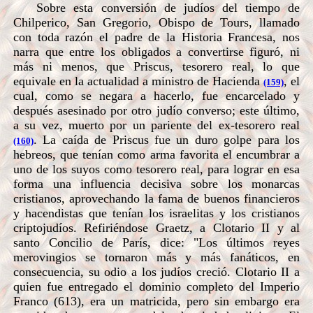
Sobre esta conversión de judíos del tiempo de
Chilperico, San Gregorio, Obispo de Tours, llamado
con toda razón el padre de la Historia Francesa, nos
narra que entre los obligados a convertirse figuró, ni
más ni menos, que Priscus, tesorero real, lo que
equivale en la actualidad a ministro de Hacienda
, el
(159)
cual, como se negara a hacerlo, fue encarcelado y
después asesinado por otro judío converso; este último,
a su vez, muerto por un pariente del ex-tesorero real
. La caída de Priscus fue un duro golpe para los
(160)
hebreos, que tenían como arma favorita el encumbrar a
uno de los suyos como tesorero real, para lograr en esa
forma una influencia decisiva sobre los monarcas
cristianos, aprovechando la fama de buenos financieros
y hacendistas que tenían los israelitas y los cristianos
criptojudíos. Refiriéndose Graetz, a Clotario II y al
santo Concilio de París, dice: "Los últimos reyes
merovingios se tornaron más y más fanáticos, en
consecuencia, su odio a los judíos creció. Clotario II a
quien fue entregado el dominio completo del Imperio
Franco (613), era un matricida, pero sin embargo era