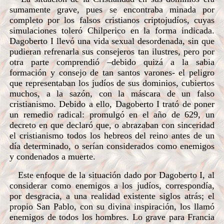
sumamente grave, pues se encontraba minada por
completo por los falsos cristianos criptojudíos, cuyas
simulaciones toleró Chilperico en la forma indicada.
Dagoberto I llevó una vida sexual desordenada, sin que
pudieran refrenarla sus consejeros tan ilustres, pero por
otra parte comprendió –debido quizá a la sabia
formación y consejo de tan santos varones- el peligro
que representaban los judíos de sus dominios, cubiertos
muchos, a la sazón, con la máscara de un falso
cristianismo. Debido a ello, Dagoberto I trató de poner
un remedio radical: promulgó en el año de 629, un
decreto en que declaró que, o abrazaban con sinceridad
el cristianismo todos los hebreos del reino antes de un
día determinado, o serían considerados como enemigos
y condenados a muerte.
Este enfoque de la situación dado por Dagoberto I, al
considerar como enemigos a los judíos, correspondía,
por desgracia, a una realidad existente siglos atrás; el
propio San Pablo, con su divina inspiración, los llamó
enemigos de todos los hombres. Lo grave para Francia