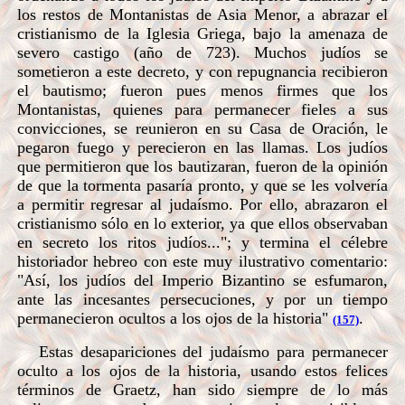
los restos de Montanistas de Asia Menor, a abrazar el
cristianismo de la Iglesia Griega, bajo la amenaza de
severo castigo (año de 723). Muchos judíos se
sometieron a este decreto, y con repugnancia recibieron
el bautismo; fueron pues menos firmes que los
Montanistas, quienes para permanecer fieles a sus
convicciones, se reunieron en su Casa de Oración, le
pegaron fuego y perecieron en las llamas. Los judíos
que permitieron que los bautizaran, fueron de la opinión
de que la tormenta pasaría pronto, y que se les volvería
a permitir regresar al judaísmo. Por ello, abrazaron el
cristianismo sólo en lo exterior, ya que ellos observaban
en secreto los ritos judíos..."; y termina el célebre
historiador hebreo con este muy ilustrativo comentario:
"Así, los judíos del Imperio Bizantino se esfumaron,
ante las incesantes persecuciones, y por un tiempo
permanecieron ocultos a los ojos de la historia"
.
(157)
Estas desapariciones del judaísmo para permanecer
oculto a los ojos de la historia, usando estos felices
términos de Graetz, han sido siempre de lo más