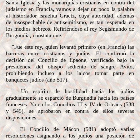
Santa Iglesia y las monarquías cristianas en contra del
judaísmo en Francia, vamos a dejar un poco la palabra
al historiador israelita Graetz, cuya autoridad, además
de insospechable de antisemitismo, es tan respetada en
los medios hebreos. Refiriéndose al rey Segismundo de
Burgundia, constata que:
"Fue este rey, quien levantó primero (en Francia) las
barreras entre cristianos y judíos. El confirmó la
decisión del Concilio de Epaone, verificado bajo la
presidencia del obispo sediento de sangre Avito,
prohibiendo incluso a los laicos tomar parte en
banquetes judíos (año 517).
Un espíritu de hostilidad hacia los judíos
gradualmente se esparció de Burgundia hacia los países
franceses. Ya en los Concilios III y IV de Orleans (538
y 545), se aprobaron en contra de ellos severas
disposiciones...
El Concilio de Mâcon (581) adoptó varias
resoluciones asignando a los judíos una posición de