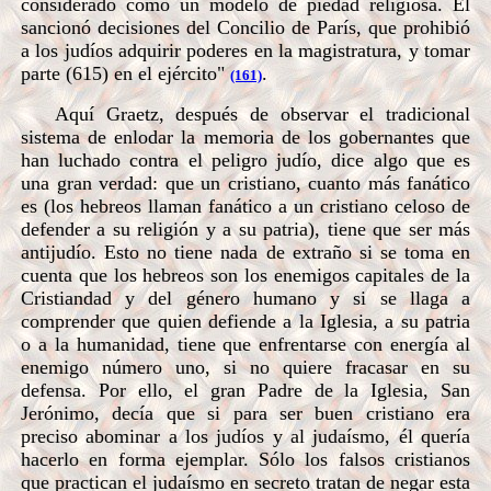
considerado como un modelo de piedad religiosa. El
sancionó decisiones del Concilio de París, que prohibió
a los judíos adquirir poderes en la magistratura, y tomar
parte (615) en el ejército"
.
(161)
Aquí Graetz, después de observar el tradicional
sistema de enlodar la memoria de los gobernantes que
han luchado contra el peligro judío, dice algo que es
una gran verdad: que un cristiano, cuanto más fanático
es (los hebreos llaman fanático a un cristiano celoso de
defender a su religión y a su patria), tiene que ser más
antijudío. Esto no tiene nada de extraño si se toma en
cuenta que los hebreos son los enemigos capitales de la
Cristiandad y del género humano y si se llaga a
comprender que quien defiende a la Iglesia, a su patria
o a la humanidad, tiene que enfrentarse con energía al
enemigo número uno, si no quiere fracasar en su
defensa. Por ello, el gran Padre de la Iglesia, San
Jerónimo, decía que si para ser buen cristiano era
preciso abominar a los judíos y al judaísmo, él quería
hacerlo en forma ejemplar. Sólo los falsos cristianos
que practican el judaísmo en secreto tratan de negar esta