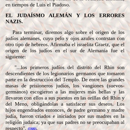
en tiempos de Luis el Piadoso.
EL JUDAÍSMO ALEMÁN Y LOS ERRORES
NAZIS
.
Para terminar, diremos algo sobre el origen de los
judíos alemanes, cuyo pelo y ojos azules contrstan con
otro tipo de hebreos. Afirmaba el israelita Graetz, que el
origen de los judíos en el sur de Alemania fue el
siguiente:
"...los primeros judíos del distrito del Rhin son
descendientes de los legionarios germanos que tomaron
parte en la destrucción del Templo. De entre las grandes
masas de prisioneros judíos, los vangiones (suevos-
germanos) escogieron a las mujeres más bellas y las
llevaron con ellos a sus puestos en las orillas del Rhin y
del Meno, obligándolas a satisfacer sus deseos. Los
hijos engendrados entonces, de padre germano y madre
judía, fueron criados e iniciados por sus madres en la
religión judaica; ya que sus padres no se preocupaban al
respecto".
.
(166)