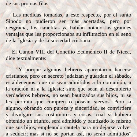
de sus propias filas.
Las medidas tomadas, a este respecto, por el santo
Sínodo no pudieron ser más acertadas, pero por
desgracia, los israelitas ya habían notado las grandes
ventajas que les proporcionaba su infiltración en el seno
de la Iglesia y de la sociedad cristiana.
El Canon VIII del Concilio Ecuménico II de Nicea,
dice textualmente:
"Y porque algunos hebreos aparentaron hacerse
cristianos, pero en secreto judaizan y guardan el sábado,
establecemos: que no sean admitidos a la comunión, a
la oración ni a la Iglesia; sino que sean al descubierto
verdaderos hebreos, no sean bautizados sus hijos, ni se
les permita que compren o posean siervos. Pero si
alguno, obrando con pureza y sinceridad, se convirtiere
y divulgare sus costumbres y cosas, cual si hubiera
obtenido un triunfo, será admitido y bautizado lo mismo
que sus hijos, empleando cautela para no dejarse volver
a seducir; mas si no se portan así, no serán admitidos"