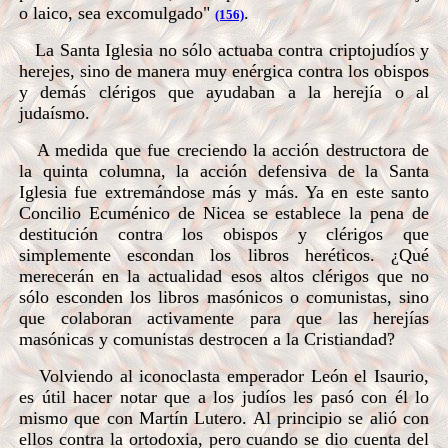
o laico, sea excomulgado"
.
(156)
La Santa Iglesia no sólo actuaba contra criptojudíos y
herejes, sino de manera muy enérgica contra los obispos
y demás clérigos que ayudaban a la herejía o al
judaísmo.
A medida que fue creciendo la acción destructora de
la quinta columna, la acción defensiva de la Santa
Iglesia fue extremándose más y más. Ya en este santo
Concilio Ecuménico de Nicea se establece la pena de
destitución contra los obispos y clérigos que
simplemente escondan los libros heréticos. ¿Qué
merecerán en la actualidad esos altos clérigos que no
sólo esconden los libros masónicos o comunistas, sino
que colaboran activamente para que las herejías
masónicas y comunistas destrocen a la Cristiandad?
Volviendo al iconoclasta emperador León el Isaurio,
es útil hacer notar que a los judíos les pasó con él lo
mismo que con Martín Lutero. Al principio se alió con
ellos contra la ortodoxia, pero cuando se dio cuenta del