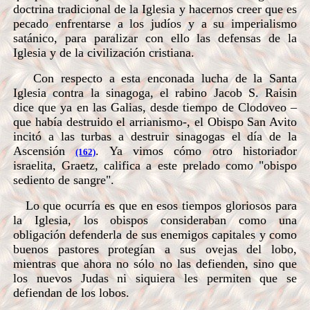
doctrina tradicional de la Iglesia y hacernos creer que es
pecado enfrentarse a los judíos y a su imperialismo
satánico, para paralizar con ello las defensas de la
Iglesia y de la civilización cristiana.
Con respecto a esta enconada lucha de la Santa
Iglesia contra la sinagoga, el rabino Jacob S. Raisin
dice que ya en las Galias, desde tiempo de Clodoveo –
que había destruido el arrianismo-, el Obispo San Avito
incitó a las turbas a destruir sinagogas el día de la
Ascensión
. Ya vimos cómo otro historiador
(162)
israelita, Graetz, califica a este prelado como "obispo
sediento de sangre".
Lo que ocurría es que en esos tiempos gloriosos para
la Iglesia, los obispos consideraban como una
obligación defenderla de sus enemigos capitales y como
buenos pastores protegían a sus ovejas del lobo,
mientras que ahora no sólo no las defienden, sino que
los nuevos Judas ni siquiera les permiten que se
defiendan de los lobos.