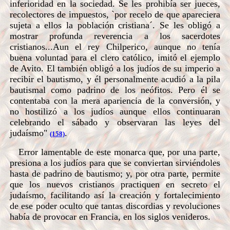
inferioridad en la sociedad. Se les prohibía ser jueces,
recolectores de impuestos, `por recelo de que apareciera
sujeta a ellos la población cristiana´. Se les obligó a
mostrar profunda reverencia a los sacerdotes
cristianos...Aun el rey Chilperico, aunque no tenía
buena voluntad para el clero católico, imitó el ejemplo
de Avito. El también obligó a los judíos de su imperio a
recibir el bautismo, y él personalmente acudió a la pila
bautismal como padrino de los neófitos. Pero él se
contentaba con la mera apariencia de la conversión, y
no hostilizó a los judíos aunque ellos continuaran
celebrando el sábado y observaran las leyes del
judaísmo"
.
(158)
Error lamentable de este monarca que, por una parte,
presiona a los judíos para que se conviertan sirviéndoles
hasta de padrino de bautismo; y, por otra parte, permite
que los nuevos cristianos practiquen en secreto el
judaísmo, facilitando así la creación y fortalecimiento
de ese poder oculto que tantas discordias y revoluciones
había de provocar en Francia, en los siglos venideros.