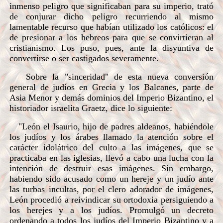
inmenso peligro que significaban para su imperio, trató
de conjurar dicho peligro recurriendo al mismo
lamentable recurso que habían utilizado los católicos: el
de presionar a los hebreos para que se convirtieran al
cristianismo. Los puso, pues, ante la disyuntiva de
convertirse o ser castigados severamente.
Sobre la "sinceridad" de esta nueva conversión
general de judíos en Grecia y los Balcanes, parte de
Asia Menor y demás dominios del Imperio Bizantino, el
historiador israelita Graetz, dice lo siguiente:
"León el Isaurio, hijo de padres aldeanos, habiéndole
los judíos y los árabes llamado la atención sobre el
carácter idolátrico del culto a las imágenes, que se
practicaba en las iglesias, llevó a cabo una lucha con la
intención de destruir esas imágenes. Sin embargo,
habiendo sido acusado como un hereje y un judío ante
las turbas incultas, por el clero adorador de imágenes,
León procedió a reivindicar su ortodoxia persiguiendo a
los herejes y a los judíos. Promulgó un decreto
ordenando a todos los judíos del Imperio Bizantino y a