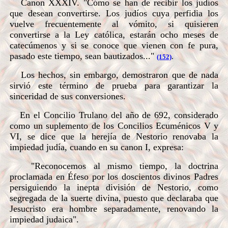
Canon XXXIV. "Cómo se han de recibir los judíos
que desean convertirse. Los judíos cuya perfidia los
vuelve frecuentemente al vómito, si quisieren
convertirse a la Ley católica, estarán ocho meses de
catecúmenos y si se conoce que vienen con fe pura,
pasado este tiempo, sean bautizados..."
.
(152)
Los hechos, sin embargo, demostraron que de nada
sirvió este término de prueba para garantizar la
sinceridad de sus conversiones.
En el Concilio Trulano del año de 692, considerado
como un suplemento de los Concilios Ecuménicos V y
VI, se dice que la herejía de Nestorio renovaba la
impiedad judía, cuando en su canon I, expresa:
"Reconocemos al mismo tiempo, la doctrina
proclamada en Éfeso por los doscientos divinos Padres
persiguiendo la inepta división de Nestorio, como
segregada de la suerte divina, puesto que declaraba que
Jesucristo era hombre separadamente, renovando la
impiedad judaica".