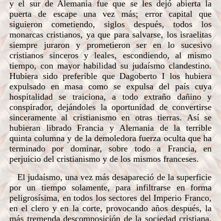
y el sur de Alemania fue que se les dejó abierta la
puerta de escape una vez más; error capital que
siguieron cometiendo, siglos después, todos los
monarcas cristianos, ya que para salvarse, los israelitas
siempre juraron y prometieron ser en lo sucesivo
cristianos sinceros y leales, escondiendo, al mismo
tiempo, con mayor habilidad su judaísmo clandestino.
Hubiera sido preferible que Dagoberto I los hubiera
expulsado en masa como se expulsa del país cuya
hospitalidad se traiciona, a todo extraño dañino y
conspirador, dejándoles la oportunidad de convertirse
sinceramente al cristianismo en otras tierras. Así se
hubieran librado Francia y Alemania de la terrible
quinta columna y de la demoledora fuerza oculta que ha
terminado por dominar, sobre todo a Francia, en
perjuicio del cristianismo y de los mismos franceses.
El judaísmo, una vez más desapareció de la superficie
por un tiempo solamente, para infiltrarse en forma
peligrosísima, en todos los sectores del Imperio Franco,
en el clero y en la corte, provocando años después, la
más tremenda descomposición de la sociedad cristiana,