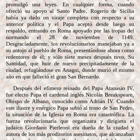
promulgó una leyes. En cualquier forma, cuando
ofreció su apoyo al Santo Padre, Rogerio de Sicilia
había ya dado un viraje completo con respecto a su
anterior política y el Papa aceptó desde luego su
respaldo, entrando en Roma apoyado por las tropas del
normando el 28 de noviembre de 1149.
Desgraciadamente, los revolucionarios manejaban ya a
su antojo al pueblo de Roma, presentándose ahora como
redentores de él; y sólo siete meses después tuvo, Su
Santidad, que huir de nuevo precipitadamente de la
ciudad, refugiándose en Anagni, donde murió el mismo
año en que falleció el gran San Bernardo.
Después del efímero reinado del Papa Atanasio IV,
fue electo Papa el cardenal inglés Nicolás Breakspeare,
Obispo de Albano, conocido como Adrián IV. Cuando
este ilustre y enérgico Papa subió al trono de San Pedro,
la situación de la Iglesia en Roma era catastrófica. La
fuerza revolucionaria que organizara y dirigiera el
judaico Giordano Pierleoni era dueña de la ciudad y
autora de los más proditorios asesinatos, que alcanzaban