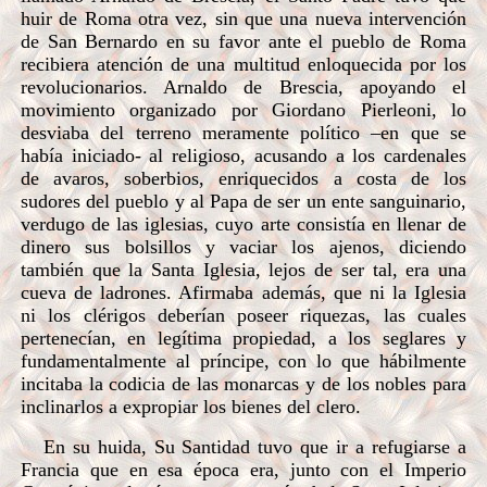
huir de Roma otra vez, sin que una nueva intervención
de San Bernardo en su favor ante el pueblo de Roma
recibiera atención de una multitud enloquecida por los
revolucionarios. Arnaldo de Brescia, apoyando el
movimiento organizado por Giordano Pierleoni, lo
desviaba del terreno meramente político –en que se
había iniciado- al religioso, acusando a los cardenales
de avaros, soberbios, enriquecidos a costa de los
sudores del pueblo y al Papa de ser un ente sanguinario,
verdugo de las iglesias, cuyo arte consistía en llenar de
dinero sus bolsillos y vaciar los ajenos, diciendo
también que la Santa Iglesia, lejos de ser tal, era una
cueva de ladrones. Afirmaba además, que ni la Iglesia
ni los clérigos deberían poseer riquezas, las cuales
pertenecían, en legítima propiedad, a los seglares y
fundamentalmente al príncipe, con lo que hábilmente
incitaba la codicia de las monarcas y de los nobles para
inclinarlos a expropiar los bienes del clero.
En su huida, Su Santidad tuvo que ir a refugiarse a
Francia que en esa época era, junto con el Imperio