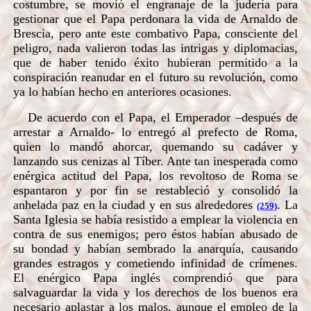
costumbre, se movió el engranaje de la judería para
gestionar que el Papa perdonara la vida de Arnaldo de
Brescia, pero ante este combativo Papa, consciente del
peligro, nada valieron todas las intrigas y diplomacias,
que de haber tenido éxito hubieran permitido a la
conspiración reanudar en el futuro su revolución, como
ya lo habían hecho en anteriores ocasiones.
De acuerdo con el Papa, el Emperador –después de
arrestar a Arnaldo- lo entregó al prefecto de Roma,
quien lo mandó ahorcar, quemando su cadáver y
lanzando sus cenizas al Tíber. Ante tan inesperada como
enérgica actitud del Papa, los revoltoso de Roma se
espantaron y por fin se restableció y consolidó la
anhelada paz en la ciudad y en sus alrededores
. La
(259)
Santa Iglesia se había resistido a emplear la violencia en
contra de sus enemigos; pero éstos habían abusado de
su bondad y habían sembrado la anarquía, causando
grandes estragos y cometiendo infinidad de crímenes.
El enérgico Papa inglés comprendió que para
salvaguardar la vida y los derechos de los buenos era
necesario aplastar a los malos, aunque el empleo de la