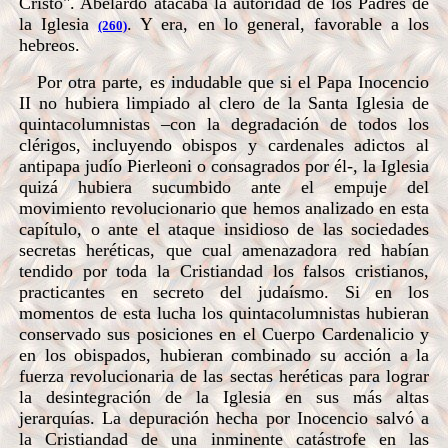
Cristo". Abelardo atacaba la autoridad de los Padres de
la Iglesia
. Y era, en lo general, favorable a los
(260)
hebreos.
Por otra parte, es indudable que si el Papa Inocencio
II no hubiera limpiado al clero de la Santa Iglesia de
quintacolumnistas –con la degradación de todos los
clérigos, incluyendo obispos y cardenales adictos al
antipapa judío Pierleoni o consagrados por él-, la Iglesia
quizá hubiera sucumbido ante el empuje del
movimiento revolucionario que hemos analizado en esta
capítulo, o ante el ataque insidioso de las sociedades
secretas heréticas, que cual amenazadora red habían
tendido por toda la Cristiandad los falsos cristianos,
practicantes en secreto del judaísmo. Si en los
momentos de esta lucha los quintacolumnistas hubieran
conservado sus posiciones en el Cuerpo Cardenalicio y
en los obispados, hubieran combinado su acción a la
fuerza revolucionaria de las sectas heréticas para lograr
la desintegración de la Iglesia en sus más altas
jerarquías. La depuración hecha por Inocencio salvó a
la Cristiandad de una inminente catástrofe en las