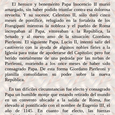
El heroico y benemérito Papa Inocencio II murió
amargado, sin haber podido triunfar contra esa dolorosa
revuelta. Y su sucesor, Celestino II, sólo duró cinco
meses de pontífice, refugiado en la fortaleza de los
Frangipani mientras la nobleza y el pueblo de Roma
increpaban al Papa, vitoreaban a la República, la
Senado y al nuevo amo de la situación: Giordano
Pierleoni. El siguiente Papa, Lucio II, intentó salir del
cautiverio con la ayuda de algunos nobles fieles a la
Iglesia para tratar de apoderarse del Capitolio; pero fue
herido mortalmente de una pedrada por las turbas de
Pierleoni, muriendo a los once meses de haber sido
consagrado Papa. De esta forma Giordano Pierleoni y
planilla consolidaron su poder sobre la nueva
República.
En tan difíciles circunstancias fue electo y consagrado
Papa un humilde monje que estando retirado del mundo
en un convento ubicado a la salida de Roma, fue
elevado al pontificado con el nombre de Eugenio III, el
año de 1145. En cuanto fue electo, las fuerzas