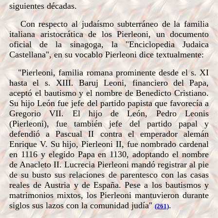
siguientes décadas.
Con respecto al judaísmo subterráneo de la familia
italiana aristocrática de los Pierleoni, un documento
oficial de la sinagoga, la "Enciclopedia Judaica
Castellana", en su vocablo Pierleoni dice textualmente:
"Pierleoni, familia romana prominente desde el s. XI
hasta el s. XIII. Baruj Leoni, financiero del Papa,
aceptó el bautismo y el nombre de Benedicto Cristiano.
Su hijo León fue jefe del partido papista que favorecía a
Gregorio VII. El hijo de León, Pedro Leonis
(Pierleoni), fue también jefe del partido papal y
defendió a Pascual II contra el emperador alemán
Enrique V. Su hijo, Pierleoni II, fue nombrado cardenal
en 1116 y elegido Papa en 1130, adoptando el nombre
de Anacleto II. Lucrecia Pierleoni mandó registrar al pie
de su busto sus relaciones de parentesco con las casas
reales de Austria y de España. Pese a los bautismos y
matrimonios mixtos, los Pierleoni mantuvieron durante
siglos sus lazos con la comunidad judía"
.
(261)