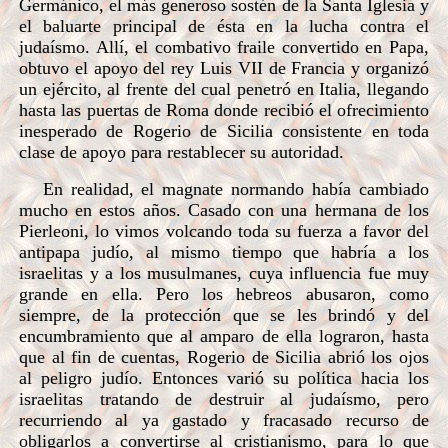
Germánico, el más generoso sostén de la Santa Iglesia y
el baluarte principal de ésta en la lucha contra el
judaísmo. Allí, el combativo fraile convertido en Papa,
obtuvo el apoyo del rey Luis VII de Francia y organizó
un ejército, al frente del cual penetró en Italia, llegando
hasta las puertas de Roma donde recibió el ofrecimiento
inesperado de Rogerio de Sicilia consistente en toda
clase de apoyo para restablecer su autoridad.
En realidad, el magnate normando había cambiado
mucho en estos años. Casado con una hermana de los
Pierleoni, lo vimos volcando toda su fuerza a favor del
antipapa judío, al mismo tiempo que habría a los
israelitas y a los musulmanes, cuya influencia fue muy
grande en ella. Pero los hebreos abusaron, como
siempre, de la protección que se les brindó y del
encumbramiento que al amparo de ella lograron, hasta
que al fin de cuentas, Rogerio de Sicilia abrió los ojos
al peligro judío. Entonces varió su política hacia los
israelitas tratando de destruir al judaísmo, pero
recurriendo al ya gastado y fracasado recurso de
obligarlos a convertirse al cristianismo, para lo que