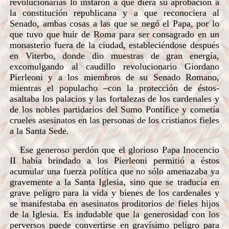
revolucionarias lo instaron a que diera su aprobación a
la constitución republicana y a que reconociera al
Senado, ambas cosas a las que se negó el Papa, por lo
que tuvo que huir de Roma para ser consagrado en un
monasterio fuera de la ciudad, estableciéndose después
en Viterbo, donde dio muestras de gran energía,
excomulgando al caudillo
revolucionario Giordano
Pierleoni y a los miembros de su Senado Romano,
mientras el populacho –con la protección de éstos-
asaltaba los palacios y las fortalezas de los cardenales y
de los nobles partidarios del Sumo Pontífice y cometía
crueles asesinatos en las personas de los cristianos fieles
a la Santa Sede.
Ese generoso perdón que el glorioso Papa Inocencio
II había brindado a los Pierleoni permitió a éstos
acumular una fuerza política que no sólo amenazaba ya
gravemente a la Santa Iglesia, sino que se traducía en
grave peligro para la vida y bienes de los cardenales y
se manifestaba en asesinatos proditorios de fieles hijos
de la Iglesia. Es indudable que la generosidad con los
perversos puede convertirse en gravísimo peligro para