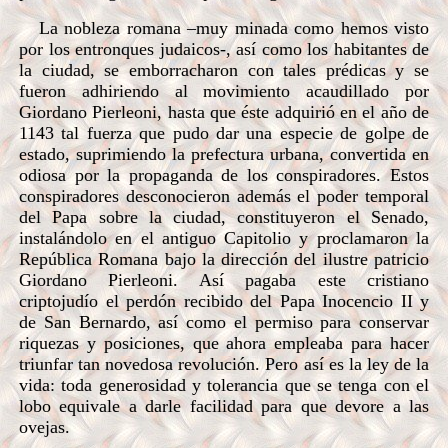
La nobleza romana –muy minada como hemos visto
por los entronques judaicos-, así como los habitantes de
la ciudad, se emborracharon con tales prédicas y se
fueron adhiriendo al movimiento acaudillado por
Giordano Pierleoni, hasta que éste adquirió en el año de
1143 tal fuerza que pudo dar una especie de golpe de
estado, suprimiendo la prefectura urbana, convertida en
odiosa por la propaganda de los conspiradores. Estos
conspiradores desconocieron además el poder temporal
del Papa sobre la ciudad, constituyeron el Senado,
instalándolo en el antiguo Capitolio y proclamaron la
República Romana bajo la dirección del ilustre patricio
Giordano Pierleoni. Así pagaba este cristiano
criptojudío el perdón recibido del Papa Inocencio II y
de San Bernardo, así como el permiso para conservar
riquezas y posiciones, que ahora empleaba para hacer
triunfar tan novedosa revolución. Pero así es la ley de la
vida: toda generosidad y tolerancia que se tenga con el
lobo equivale a darle facilidad para que devore a las
ovejas.