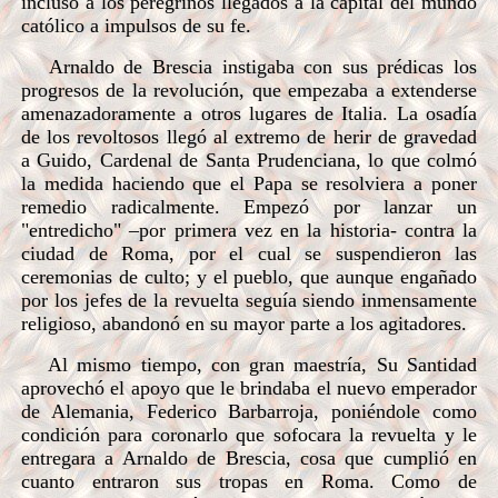
incluso a los peregrinos llegados a la capital del mundo
católico a impulsos de su fe.
Arnaldo de Brescia instigaba con sus prédicas los
progresos de la revolución, que empezaba a extenderse
amenazadoramente a otros lugares de Italia. La osadía
de los revoltosos llegó al extremo de herir de gravedad
a Guido, Cardenal de Santa Prudenciana, lo que colmó
la medida haciendo que el Papa se resolviera a poner
remedio radicalmente. Empezó por lanzar un
"entredicho" –por primera vez en la historia- contra la
ciudad de Roma, por el cual se suspendieron las
ceremonias de culto; y el pueblo, que aunque engañado
por los jefes de la revuelta seguía siendo inmensamente
religioso, abandonó en su mayor parte a los agitadores.
Al mismo tiempo, con gran maestría, Su Santidad
aprovechó el apoyo que le brindaba el nuevo emperador
de Alemania, Federico Barbarroja, poniéndole como
condición para coronarlo que sofocara la revuelta y le
entregara a Arnaldo de Brescia, cosa que cumplió en
cuanto entraron sus tropas en Roma. Como de