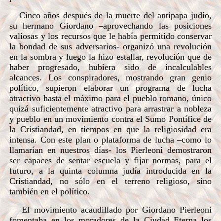
Cinco años después de la muerte del antipapa judío,
su hermano Giordano –aprovechando las posiciones
valiosas y los recursos que le había permitido conservar
la bondad de sus adversarios- organizó una revolución
en la sombra y luego la hizo estallar, revolución que de
haber progresado, hubiera sido de incalculables
alcances. Los conspiradores, mostrando gran genio
político, supieron elaborar un programa de lucha
atractivo hasta el máximo para el pueblo romano, único
quizá suficientemente atractivo para arrastrar a nobleza
y pueblo en un movimiento contra el Sumo Pontífice de
la Cristiandad, en tiempos en que la religiosidad era
intensa. Con este plan o plataforma de lucha –como lo
llamarían en nuestros días- los Pierleoni demostraron
ser capaces de sentar escuela y fijar normas, para el
futuro, a la quinta columna judía introducida en la
Cristiandad, no sólo en el terreno religioso, sino
también en el político.
El movimiento acaudillado por Giordano Pierleoni
fomentaba en los moradores de la Ciudad Eterna los