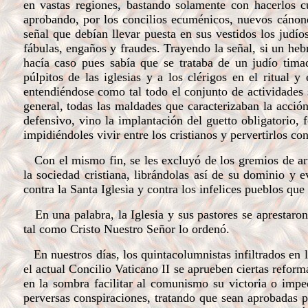
en vastas regiones, bastando solamente con hacerlos cu
aprobando, por los concilios ecuménicos, nuevos cánones
señal que debían llevar puesta en sus vestidos los judíos
fábulas, engaños y fraudes. Trayendo la señal, si un hebr
hacía caso pues sabía que se trataba de un judío timad
púlpitos de las iglesias y a los clérigos en el ritual y
entendiéndose como tal todo el conjunto de actividades su
general, todas las maldades que caracterizaban la acció
defensivo, vino la implantación del guetto obligatorio,
impidiéndoles vivir entre los cristianos y pervertirlos co
Con el mismo fin, se les excluyó de los gremios de arte
la sociedad cristiana, librándolas así de su dominio y e
contra la Santa Iglesia y contra los infelices pueblos que
En una palabra, la Iglesia y sus pastores se aprestaron
tal como Cristo Nuestro Señor lo ordenó.
En nuestros días, los quintacolumnistas infiltrados en l
el actual Concilio Vaticano II se aprueben ciertas reform
en la sombra facilitar al comunismo su victoria o impe
perversas conspiraciones, tratando que sean aprobadas p