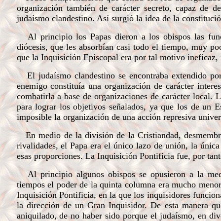
organización también de carácter secreto, capaz de de
judaísmo clandestino. Así surgió la idea de la constitució
Al principio los Papas dieron a los obispos las funci
diócesis, que les absorbían casi todo el tiempo, muy po
que la Inquisición Episcopal era por tal motivo ineficaz,
El judaísmo clandestino se encontraba extendido por 
enemigo constituía una organización de carácter interes
combatirla a base de organizaciones de carácter local. 
para lograr los objetivos señalados, ya que los de un E
imposible la organización de una acción represiva univers
En medio de la división de la Cristiandad, desmembrad
rivalidades, el Papa era el único lazo de unión, la única
esas proporciones. La Inquisición Pontificia fue, por tant
Al principio algunos obispos se opusieron a la medid
tiempos el poder de la quinta columna era mucho menor q
Inquisición Pontificia, en la que los inquisidores funci
la dirección de un Gran Inquisidor. De esta manera qu
aniquilado, de no haber sido porque el judaísmo, en div