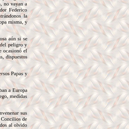
s, no vayan a
ador Federico
strándonos la
ropa misma, y
osa aún si se
del peligro y
e ocasionó el
as, dispuestos
ersos Papas y
aban a Europa
uego, medidas
envenenar sus
s Concilios de
dos al olvido