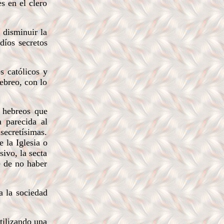
s en el clero
 disminuir la
díos secretos
s católicos y
hebreo, con lo
s hebreos que
a parecida al
secretísimas.
 la Iglesia o
ivo, la secta
e de no haber
a la sociedad
tilizando una