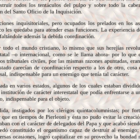
struir todos los tentáculos del pulpo y sobre todo la cabe
n del Santo Oficio de la Inquisición.
ones inquisitoriales, pero ocupados los prelados en los a
co les quedaba para atender esas funciones. La experiencia 
 faltándole además la debida coordinación.
todo el mundo cristiano, lo mismo que sus herejías revolu
tatal –o internacional, como se le llama ahora- por lo que 
Los tribunales civiles, por las mismas razones apuntadas, era
stado carecían de coordinación respecto a los de otro, cosa 
al, indispensable para un enemigo que tenía tal carácter.
a en varios estados, algunos de los cuales estaban dividid
 institución de carácter interestatal que podía enfrentarse a
o, indispensable para el objeto.
a, instigados por los clérigos quintacolumnistas; por for
ue en tiempos de Pierleoni y ésta no pudo evitar la creació
onaban con el carácter de delegados del Papa y que acabó siend
edó constituido el organismo capaz de destruir al enemigo;
ersas ocasiones, logró capitalizar en su provecho la bondad n