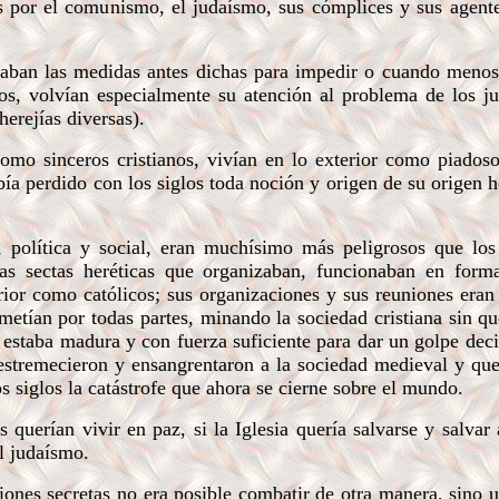
s por el comunismo, el judaísmo, sus cómplices y sus agente
maban las medidas antes dichas para impedir o cuando menos
cos, volvían especialmente su atención al problema de los ju
erejías diversas).
o sinceros cristianos, vivían en lo exterior como piadoso
abía perdido con los siglos toda noción y origen de su origen 
, política y social, eran muchísimo más peligrosos que lo
las sectas heréticas que organizaban, funcionaban en form
rior como católicos; sus organizaciones y sus reuniones eran 
metían por todas partes, minando la sociedad cristiana sin que
 estaba madura y con fuerza suficiente para dar un golpe decis
 estremecieron y ensangrentaron a la sociedad medieval y qu
s siglos la catástrofe que ahora se cierne sobre el mundo.
querían vivir en paz, si la Iglesia quería salvarse y salvar 
el judaísmo.
es secretas no era posible combatir de otra manera, sino u