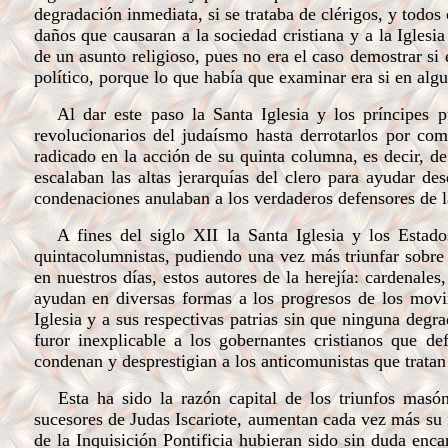
degradación inmediata, si se trataba de clérigos, y todos
daños que causaran a la sociedad cristiana y a la Iglesi
de un asunto religioso, pues no era el caso demostrar s
político, porque lo que había que examinar era si en algu
Al dar este paso la Santa Iglesia y los príncipes p
revolucionarios del judaísmo hasta derrotarlos por com
radicado en la acción de su quinta columna, es decir, d
escalaban las altas jerarquías del clero para ayudar de
condenaciones anulaban a los verdaderos defensores de la
A fines del siglo XII la Santa Iglesia y los Estados 
quintacolumnistas, pudiendo una vez más triunfar sobre
en nuestros días, estos autores de la herejía: cardenales
ayudan en diversas formas a los progresos de los movi
Iglesia y a sus respectivas patrias sin que ninguna deg
furor inexplicable a los gobernantes cristianos que 
condenan y desprestigian a los anticomunistas que tratan
Esta ha sido la razón capital de los triunfos masón
sucesores de Judas Iscariote, aumentan cada vez más su 
de la Inquisición Pontificia hubieran sido sin duda enc