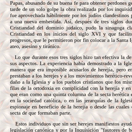
Papas, abusando de su buena fe para obtener perdones gen
tarde de un solo golpe la obra realizada por los inquis
fue aprovechada hábilmente por los judíos clandestinos p
a una nueva embestida. Así, después de tres siglos dur
Cristiandad del dominio judaico, pudo la sinagoga cl
Cristiandad en los inicios del siglo XVI y que facilit
progresos, que le permitieron por fin colocar a la Santa
ateo, asesino y tiránico.
Lo que durante esos tres siglos hizo tan efectiva la def
sus aspectos. La experiencia había demostrado a la Igl
manera que era imposible acusarlos de herejía, pero e
prestaban a los herejes y a los movimientos herético-re
daño a la Iglesia y a los pueblos cristianos que los mi
filas de la ortodoxia en complicidad con la herejía y e
que eran como una quinta columna de la secta herética e
en la sociedad católica, o en las jerarquías de la Igle
espionaje en beneficio de la herejía o desde las cuales
secta de que formaban parte.
Estos individuos que sin ser herejes manifiestos ayuda
legislación canónica y por la Inquisición "fautores de h