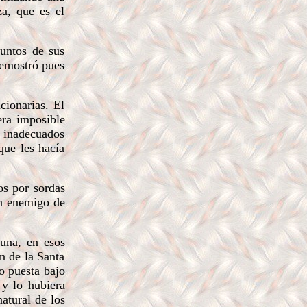
za, que es el
suntos de sus
demostró pues
cionarias. El
era imposible
n inadecuados
que les hacía
os por sordas
 un enemigo de
tuna, en esos
n de la Santa
o puesta bajo
 y lo hubiera
atural de los