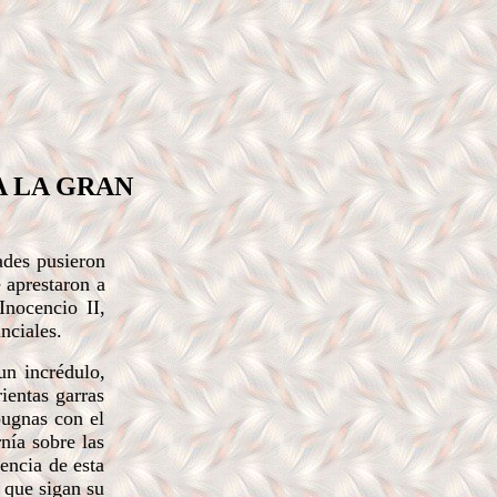
A LA GRAN
ades pusieron
e aprestaron a
Inocencio II,
nciales.
un incrédulo,
ientas garras
pugnas con el
nía sobre las
encia de esta
 que sigan su