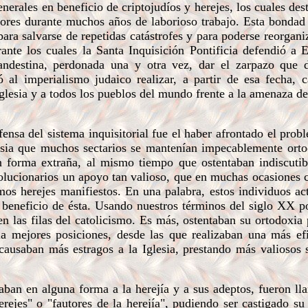
erales en beneficio de criptojudíos y herejes, los cuales des
idores durante muchos años de laborioso trabajo. Esta bondad
ara salvarse de repetidas catástrofes y para poderse reorgani
ante los cuales la Santa Inquisición Pontificia defendió a 
andestina, perdonada una y otra vez, dar el zarpazo que d
ó al imperialismo judaico realizar, a partir de esa fecha,
 Iglesia y a todos los pueblos del mundo frente a la amenaza 
ensa del sistema inquisitorial fue el haber afrontado el prob
esia que muchos sectarios se mantenían impecablemente orto
n forma extraña, al mismo tiempo que ostentaban indiscutib
volucionarios un apoyo tan valioso, que en muchas ocasiones
smos herejes manifiestos. En una palabra, estos individuos ac
n beneficio de ésta. Usando nuestros términos del siglo XX 
n las filas del catolicismo. Es más, ostentaban su ortodoxia 
sia mejores posiciones, desde las que realizaban una más ef
 causaban más estragos a la Iglesia, prestando más valiosos s
ban en alguna forma a la herejía y a sus adeptos, fueron ll
erejes" o "fautores de la herejía", pudiendo ser castigado su 