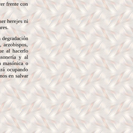
er frente con
ser herejes ni
res.
a degradación
, arzobispos,
ue al hacerlo
sonería y al
ón masónica o
uirá ocupando
mos en salvar