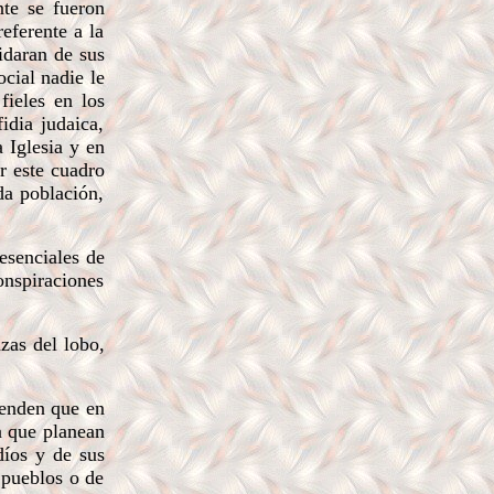
nte se fueron
eferente a la
uidaran de sus
ocial nadie le
fieles en los
idia judaica,
a Iglesia y en
r este cuadro
da población,
esenciales de
onspiraciones
zas del lobo,
tenden que en
ya que planean
díos y de sus
 pueblos o de