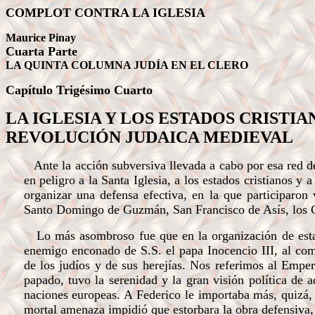
COMPLOT CONTRA LA IGLESIA
Maurice Pinay
Cuarta Parte
LA QUINTA COLUMNA JUDÍA EN EL CLERO
Capítulo Trigésimo
Cuarto
LA IGLESIA Y LOS ESTADOS CRIST
REVOLUCIÓN JUDAICA MEDIEVAL
Ante la acción subversiva llevada a cabo por esa red de
en peligro a la Santa Iglesia, a los estados cristianos y
organizar una defensa efectiva, en la que participaron
Santo Domingo de Guzmán, San Francisco de Asís, los Co
Lo más asombroso fue que en la organización de esta e
enemigo enconado de S.S. el papa Inocencio III, al com
de los judíos y de sus herejías. Nos referimos al Empe
papado, tuvo la serenidad y la gran visión política de 
naciones europeas. A Federico le importaba más, quizá, s
mortal amenaza impidió que estorbara la obra defensiva, 