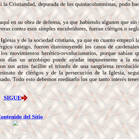
sí la Cristiandad, depurada de los quintacolumnistas, pudo hac
 aquí en su obra de defensa, ya que habiendo algunos que sin 
veras contra esos simples encubridores, fueran clérigos o segla
 Iglesia y de la sociedad cristiana, ya que en cuanto empezó l
érgico castigo, fueron disminuyendo los casos de cardenales
 los movimientos herético-revolucionarios, porque sabían q
tros días un arzobispo puede ayudar impunemente a la ma
n sus actos facilite el triunfo de una sangrienta revoluci
esinato de clérigos y de la persecución de la Iglesia, seg
ado. Todo esto debemos meditarlo los que tanto interés tene
SIGUE
ontenido del Sitio