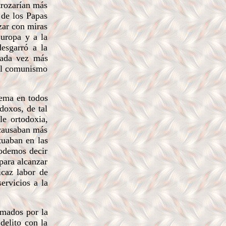
trozarían más
 de los Papas
zar con miras
Europa y a la
esgarró a la
 cada vez más
del comunismo
lema en todos
doxos, de tal
le ortodoxia,
 causaban más
tuaban en las
podemos decir
para alcanzar
icaz labor de
ervicios a la
amados por la
delito con la