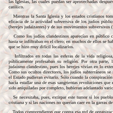
las Iglesias, las cuales puedan ser aprovechadas despué
católico.
Mientras la Santa Iglesia y los estados cristianos to
eficacia de la actividad subversiva de los judíos públi
(herejes judaizantes) y de sus movimientos subversivos (h
Como los judíos clandestinos aparecían en público com
hasta se infiltraban en el clero; en muchos de ellos se h
que se hizo muy difícil localizarlos.
Infiltrados en todas las esferas de la vida religiosa
públicamente profesaban su religión. Por otra parte, 
judaísmo clandestino, pues los herejes vivían en lo exte
Como sus ocultos directores, los judíos subterráneos se 
el Estado pudieran evitarlo. Sólo cuando la conspiración
hacía estallar una de esas sangrientas revoluciones que
sido aniquiladas por completo, hubieran adelantado vario
Se necesitaba, pues, extirpar este tumor si los pueblos 
cristiana y si las naciones no querían caer en la garras d
Todos comprendieron que contra esa red de organizacion