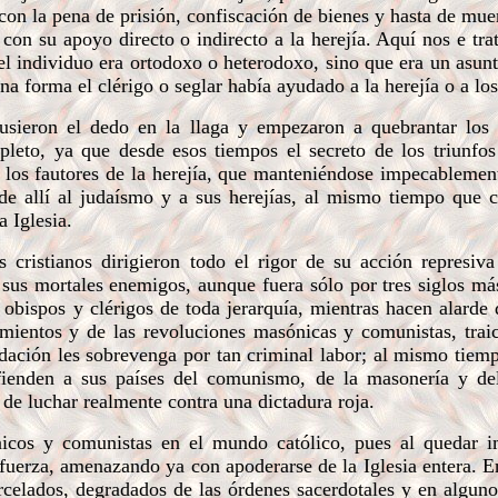
 con la pena de prisión, confiscación de bienes y hasta de mue
a con su apoyo directo o indirecto a la herejía. Aquí nos e tr
i el individuo era ortodoxo o heterodoxo, sino que era un asu
na forma el clérigo o seglar había ayudado a la herejía o a los
usieron el dedo en la llaga y empezaron a quebrantar los
pleto, ya que desde esos tiempos el secreto de los triunfos
e los fautores de la herejía, que manteniéndose impecablemen
sde allí al judaísmo y a sus herejías, al mismo tiempo que c
 Iglesia.
cristianos dirigieron todo el rigor de su acción represiva
 sus mortales enemigos, aunque fuera sólo por tres siglos m
, obispos y clérigos de toda jerarquía, mientras hacen alarde
mientos y de las revoluciones masónicas y comunistas, trai
radación les sobrevenga por tan criminal labor; al mismo tiem
defienden a sus países del comunismo, de la masonería y d
 de luchar realmente contra una dictadura roja.
icos y comunistas en el mundo católico, pues al quedar i
fuerza, amenazando ya con apoderarse de la Iglesia entera. E
arcelados, degradados de las órdenes sacerdotales y en alguno