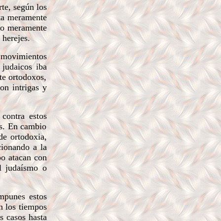
rte, según los
ata meramente
nto meramente
 herejes.
 movimientos
 judaicos iba
te ortodoxos,
on intrigas y
 contra estos
ás. En cambio
 de ortodoxia,
cionando a la
po atacan con
el judaísmo o
mpunes estos
n los tiempos
s casos hasta