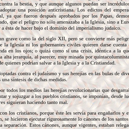
contra la bestia, y que aunque algunos puedan ser incrédulo
adoptar una posición anticristiana. Los edictos del emper
rial, ya que fueron después aprobados por los Papas, demo
ado, que el peligro no sólo amenazaba a la Iglesia, sino a Eu
r a ésta de hacer bajo el dominio del imperialismo judaico.
 grave como la del siglo XII, pero se convierte más peligr
e la Iglesia ni los gobernantes civiles quieren darse cuenta 
nda en los ojos; o quizá como si una crisis, idéntica a la qu
la alta jerarquía, al parecer, muy minada por quintacolumnist
de quienes podrían salvar a la Iglesia y a la Cristiandad.
ptadas contra el judaísmo y sus herejías en las bulas de div
 una síntesis de dichas medidas.
 todos los medios las herejías revolucionarias que desgarr
ar y sojuzgar a los pueblos cristianos, se imponían, desde l
ores siguieran haciendo tanto mal.
n los cristianos, porque éste les servía para engañarlos y 
in, se hicieron ejecutar rigurosamente lo cánones de los santo
sta separación. Estos cánones, aunque vigentes, estaban relega