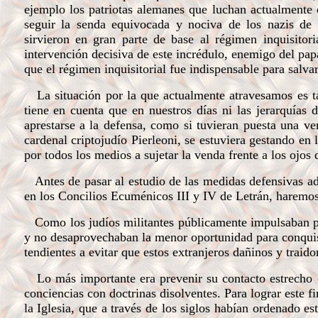
ejemplo los patriotas alemanes que luchan actualmente 
seguir la senda equivocada y nociva de los nazis de 
sirvieron en gran parte de base al régimen inquisito
intervención decisiva de este incrédulo, enemigo del pap
que el régimen inquisitorial fue indispensable para salva
La situación por la que actualmente atravesamos es tan
tiene en cuenta que en nuestros días ni las jerarquías d
aprestarse a la defensa, como si tuvieran puesta una ve
cardenal criptojudío Pierleoni, se estuviera gestando en 
por todos los medios a sujetar la venda frente a los ojos 
Antes de pasar al estudio de las medidas defensivas ado
en los Concilios Ecuménicos III y IV de Letrán, haremos
Como los judíos militantes públicamente impulsaban por
y no desaprovechaban la menor oportunidad para conquist
tendientes a evitar que estos extranjeros dañinos y traid
Lo más importante era prevenir su contacto estrecho co
conciencias con doctrinas disolventes. Para lograr este f
la Iglesia, que a través de los siglos habían ordenado e