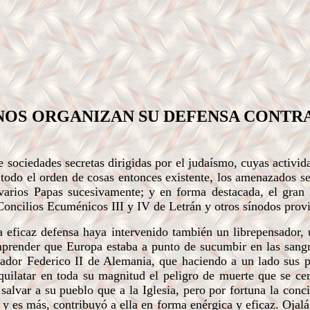
IANOS ORGANIZAN SU DEFENSA CONTR
 sociedades secretas dirigidas por el judaísmo, cuyas activid
 a todo el orden de cosas entonces existente, los amenazados s
 varios Papas sucesivamente; y en forma destacada, el gran 
ncilios Ecuménicos III y IV de Letrán y otros sínodos provi
ficaz defensa haya intervenido también un librepensador, 
prender que Europa estaba a punto de sucumbir en las sangr
rador Federico II de Alemania, que haciendo a un lado sus 
aquilatar en toda su magnitud el peligro de muerte que se cer
alvar a su pueblo que a la Iglesia, pero por fortuna la conci
y es más, contribuyó a ella en forma enérgica y eficaz. Ojalá