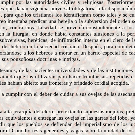
mplir por las autoridades civiles y religiosas. Posteriorme
 que daban vigencia universal obligatoria a la disposición r
, para que los cristianos los identificaran como tales y se c
eo intentaba predicar una herejía o la subversión del orden s
or, contra cuya falsedad se prevenía constantemente a los 
 en la liturgia, en donde había constantes alusiones a la perf
bversivas, heréticas, de infiltración interna en el clero de l
n del hebreo en la sociedad cristiana. Después, para completa
 forzándose a los hebreos a morar en un barrio especial de ca
n sus ponzoñosas doctrinas e intrigas.
sanos, de las nacientes universidades y de las instituciones 
vitando que las utilizaran para hacer triunfar sus repetidas c
 les habían abierto sus fronteras y brindado cordial acogida.
 a cumplir con el deber de cuidar a sus ovejas de las asechan
a alta jerarquía del clero, pretextando supuestas mejoras, pre
as equivalentes a entregar las ovejas en las garras del lobo, 
dir que los pueblos se defiendan del imperialismo de los ju
or el Concilio tesis generales y vagas sobre la unidad de los