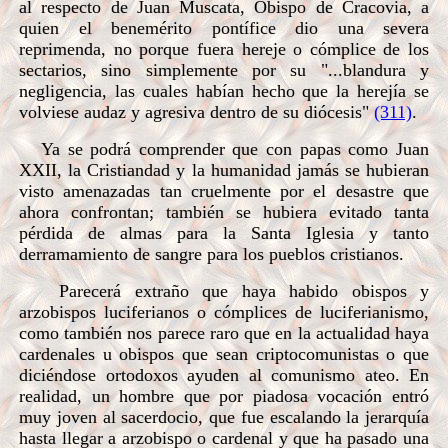
al respecto de Juan Muscata, Obispo de Cracovia, a
quien el benemérito pontífice dio una severa
reprimenda, no porque fuera hereje o cómplice de los
sectarios, sino simplemente por su "...blandura y
negligencia, las cuales habían hecho que la herejía se
volviese audaz y agresiva dentro de su diócesis"
(311)
.
Ya se podrá comprender que con papas como Juan
XXII, la Cristiandad y la humanidad jamás se hubieran
visto amenazadas tan cruelmente por el desastre que
ahora confrontan; también se hubiera evitado tanta
pérdida de almas para la Santa Iglesia y tanto
derramamiento de sangre para los pueblos cristianos.
Parecerá extraño que haya habido obispos y
arzobispos luciferianos o cómplices de luciferianismo,
como también nos parece raro que en la actualidad haya
cardenales u obispos que sean criptocomunistas o que
diciéndose ortodoxos ayuden al comunismo ateo. En
realidad, un hombre que por piadosa vocación entró
muy joven al sacerdocio, que fue escalando la jerarquía
hasta llegar a arzobispo o cardenal y que ha pasado una