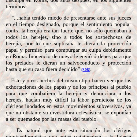
disculpa en Roma, dos años después, en los siguientes
términos:
"...había tenido miedo de presentarse ante sus jueces
en el tiempo designado, porque el sentimiento popular
contra la herejía era tan fuerte que, no sólo quemaban a
todos los herejes, sino a todos los sospechosos de
herejía, por lo que suplicaba le dieran la protección
papal y permiso para compurgar su culpa debidamente
en Roma. Inocencio de nuevo le envió órdenes para que
los prelados le dieran un salvoconducto y protección
hasta que su caso fuera decidido"
.
(308)
Este y otros hechos del mismo tipo hacen ver que las
exhortaciones de los papas y de los príncipes al pueblo
para que combatiera la herejía y denunciara a los
herejes, hacían muy difícil la labor perniciosa de los
clérigos inodados en estos movimientos subversivos, ya
que no obstante su investidura eclesiástica, se exponían
a ser quemados por las masas del pueblo.
Es natural que ante esta situación los clérigos
quintacolumnistas que antes traicionaban a la Iglesia