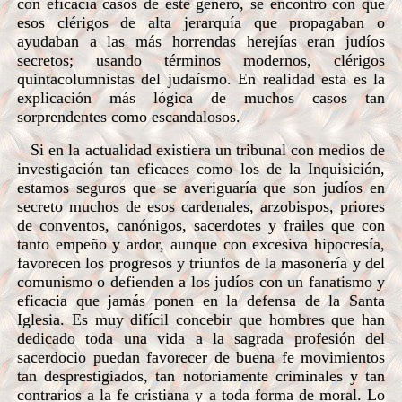
con eficacia casos de este género, se encontró con que
esos clérigos de alta jerarquía que propagaban o
ayudaban a las más horrendas herejías eran judíos
secretos; usando términos modernos, clérigos
quintacolumnistas del judaísmo. En realidad esta es la
explicación más lógica de muchos casos tan
sorprendentes como escandalosos.
Si en la actualidad existiera un tribunal con medios de
investigación tan eficaces como los de la Inquisición,
estamos seguros que se averiguaría que son judíos en
secreto muchos de esos cardenales, arzobispos, priores
de conventos, canónigos, sacerdotes y frailes que con
tanto empeño y ardor, aunque con excesiva hipocresía,
favorecen los progresos y triunfos de la masonería y del
comunismo o defienden a los judíos con un fanatismo y
eficacia que jamás ponen en la defensa de la Santa
Iglesia. Es muy difícil concebir que hombres que han
dedicado toda una vida a la sagrada profesión del
sacerdocio puedan favorecer de buena fe movimientos
tan desprestigiados, tan notoriamente criminales y tan
contrarios a la fe cristiana y a toda forma de moral. Lo