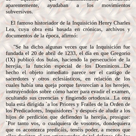
aparentemente, ayudaban a los movimientos
subversivos.
El famoso historiador de la Inquisición Henry Charles
Lea, cuya obra está basada en crónicas, archivos y
documentos de la época, afirmó:
"Se ha dicho algunas veces que la Inquisición fue
fundada el 20 de abril de 1233, el día en que Gregorio
(IX) publicó dos bulas, haciendo la persecución de la
herejía, la función especial de los Dominicos...De
hecho el objeto inmediato parece ser el castigo de
sacerdotes y otros eclesiásticos, en relación de los
cuales había una queja porque favorecían a los herejes,
instruyéndolos sobre cómo hacer para evadir el examen,
ocultando sus creencias y fingiendo ortodoxia...La otra
bula está dirigida `a los Priores y Frailes de la Orden de
los Predicadores, Inquisidores´ y después de aludir a los
hijos de perdición que defienden la herejía, prosigue:
`Por tanto vos, o cualquiera de vosotros, dondequiera
que os acontezca predicáis, tenéis poder, a menos que