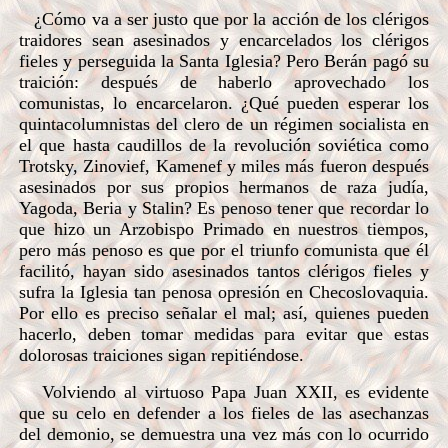
¿Cómo va a ser justo que por la acción de los clérigos
traidores sean asesinados y encarcelados los clérigos
fieles y perseguida la Santa Iglesia? Pero Berán pagó su
traición: después de haberlo aprovechado los
comunistas, lo encarcelaron. ¿Qué pueden esperar los
quintacolumnistas del clero de un régimen socialista en
el que hasta caudillos de la revolución soviética como
Trotsky, Zinovief, Kamenef y miles más fueron después
asesinados por sus propios hermanos de raza judía,
Yagoda, Beria y Stalin? Es penoso tener que recordar lo
que hizo un Arzobispo Primado en nuestros tiempos,
pero más penoso es que por el triunfo comunista que él
facilitó, hayan sido asesinados tantos clérigos fieles y
sufra la Iglesia tan penosa opresión en Checoslovaquia.
Por ello es preciso señalar el mal; así, quienes pueden
hacerlo, deben tomar medidas para evitar que estas
dolorosas traiciones sigan repitiéndose.
Volviendo al virtuoso Papa Juan XXII, es evidente
que su celo en defender a los fieles de las asechanzas
del demonio, se demuestra una vez más con lo ocurrido