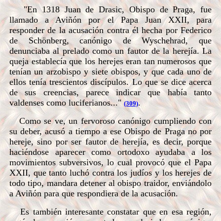
"En 1318 Juan de Drasic, Obispo de Praga, fue
llamado a Aviñón por el Papa Juan XXII, para
responder de la acusación contra él hecha por Federico
de Schönberg, canónigo de Wyschehrad, que
denunciaba al prelado como un fautor de la herejía. La
queja establecía que los herejes eran tan numerosos que
tenían un arzobispo y siete obispos, y que cada uno de
ellos tenía trescientos discípulos. Lo que se dice acerca
de sus creencias, parece indicar que había tanto
valdenses como luciferianos..."
.
(309)
Como se ve, un fervoroso canónigo cumpliendo con
su deber, acusó a tiempo a ese Obispo de Praga no por
hereje, sino por ser fautor de herejía, es decir, porque
haciéndose aparecer como ortodoxo ayudaba a los
movimientos subversivos, lo cual provocó que el Papa
XXII, que tanto luchó contra los judíos y los herejes de
todo tipo, mandara detener al obispo traidor, enviándolo
a Aviñón para que respondiera de la acusación.
Es también interesante constatar que en esa región,