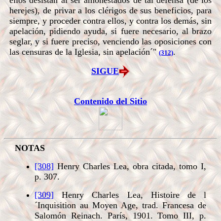
ellos desistan al ser amonestados de tal defensa (de los
herejes), de privar a los clérigos de sus beneficios, para
siempre, y proceder contra ellos, y contra los demás, sin
apelación, pidiendo ayuda, si fuere necesario, al brazo
seglar, y si fuere preciso, venciendo las oposiciones con
las censuras de la Iglesia, sin apelación´"
.
(312)
SIGUE
Contenido del Sitio
NOTAS
[308]
Henry Charles Lea, obra citada, tomo I,
p. 307.
[309]
Henry Charles Lea, Histoire de l
´Inquisition au Moyen Age, trad. Francesa de
Salomón Reinach. París, 1901. Tomo III, p.