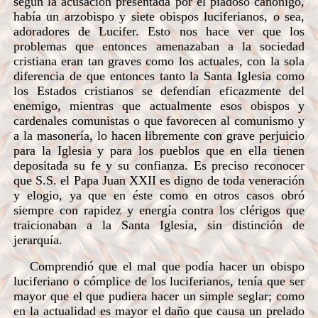
según la acusación presentada por el piadoso canónigo,
había un arzobispo y siete obispos luciferianos, o sea,
adoradores de Lucifer. Esto nos hace ver que los
problemas que entonces amenazaban a la sociedad
cristiana eran tan graves como los actuales, con la sola
diferencia de que entonces tanto la Santa Iglesia como
los Estados cristianos se defendían eficazmente del
enemigo, mientras que actualmente esos obispos y
cardenales comunistas o que favorecen al comunismo y
a la masonería, lo hacen libremente con grave perjuicio
para la Iglesia y para los pueblos que en ella tienen
depositada su fe y su confianza. Es preciso reconocer
que S.S. el Papa Juan XXII es digno de toda veneración
y elogio, ya que en éste como en otros casos obró
siempre con rapidez y energía contra los clérigos que
traicionaban a la Santa Iglesia, sin distinción de
jerarquía.
Comprendió que el mal que podía hacer un obispo
luciferiano o cómplice de los luciferianos, tenía que ser
mayor que el que pudiera hacer un simple seglar; como
en la actualidad es mayor el daño que causa un prelado