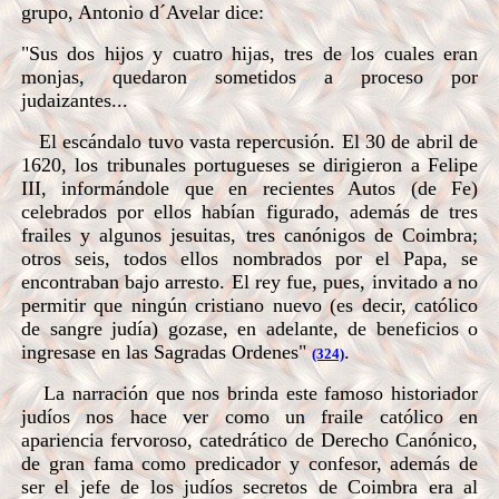
grupo, Antonio d´Avelar dice:
"Sus dos hijos y cuatro hijas, tres de los cuales eran
monjas, quedaron sometidos a proceso por
judaizantes...
El escándalo tuvo vasta repercusión. El 30 de abril de
1620, los tribunales portugueses se dirigieron a Felipe
III, informándole que en recientes Autos (de Fe)
celebrados por ellos habían figurado, además de tres
frailes y algunos jesuitas, tres canónigos de Coimbra;
otros seis, todos ellos nombrados por el Papa, se
encontraban bajo arresto. El rey fue, pues, invitado a no
permitir que ningún cristiano nuevo (es decir, católico
de sangre judía) gozase, en adelante, de beneficios o
ingresase en las Sagradas Ordenes"
.
(324)
La narración que nos brinda este famoso historiador
judíos nos hace ver como un fraile católico en
apariencia fervoroso, catedrático de Derecho Canónico,
de gran fama como predicador y confesor, además de
ser el jefe de los judíos secretos de Coimbra era al