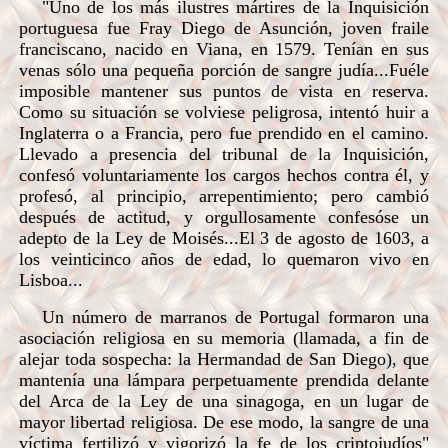
"Uno de los más ilustres mártires de la Inquisición
portuguesa fue Fray Diego de Asunción, joven fraile
franciscano, nacido en Viana, en 1579. Tenían en sus
venas sólo una pequeña porción de sangre judía...Fuéle
imposible mantener sus puntos de vista en reserva.
Como su situación se volviese peligrosa, intentó huir a
Inglaterra o a Francia, pero fue prendido en el camino.
Llevado a presencia del tribunal de la Inquisición,
confesó voluntariamente los cargos hechos contra él, y
profesó, al principio, arrepentimiento; pero cambió
después de actitud, y orgullosamente confesóse un
adepto de la Ley de Moisés...El 3 de agosto de 1603, a
los veinticinco años de edad, lo quemaron vivo en
Lisboa...
Un número de marranos de Portugal formaron una
asociación religiosa en su memoria (llamada, a fin de
alejar toda sospecha: la Hermandad de San Diego), que
mantenía una lámpara perpetuamente prendida delante
del Arca de la Ley de una sinagoga, en un lugar de
mayor libertad religiosa. De ese modo, la sangre de una
víctima fertilizó y vigorizó la fe de los criptojudíos"