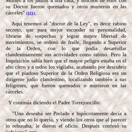
Moisés a los judíos a una casa, y muchos de ellos con
su Doctor fueron quemados y otros murieron en las
cárceles"
.
(331)
Aquí tenemos al "doctor de la Ley", es decir rabino
secreto, que para mejor esconder su personalidad,
librarse de sospechas y lograr mayor libertad de
movimientos, se ordenó de fraile, llegando a Superior
de la Orden, con lo que podía desarrollar
clandestinamente sus actividades como rabino. Pero la
Inquisición sabía bien que el mayor peligro estaba en el
alto clero y a todos los vigilaba, acabando por descubrir
que el piadoso Superior de la Orden Religiosa era un
dirigente judío clandestino, localizando también a sus
feligreses, que fueron quemados o murieron en las
cárceles.
Y continúa diciendo el Padre Torrejoncillo:
"Uno deseaba ser Prelado e hipócritamente decía a
otros que no lo quería, y viendo los otros que al parecer
lo rehusaba, le dieron el oficio. Después confesó su