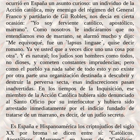
ocurrió en España un asunto curioso: un individuo de la
Acción católica, muy enemigo del régimen del General
Franco y partidario de Gil Robles, nos decía en cierta
ocasión: "Yo soy ferviente católico, apostólico,
marrano". Como nosotros le indicáramos que no
entendíamos eso de marrano, se alarmó mucho y dijo:
"Me equivoqué, fue un `lapsus linguae´, quise decir
romano. Ya ve usted que a veces dice uno una cosa por
otra". Y es natural; los judíos son hombres como todos,
no dioses, y cometen constantes imprudencias; pero
como el pueblo ya nada sabe de todo esto y no existe
por otra parte una organización destinada a descubrir y
destruir la perversa secta, esas indiscreciones pasan
inadvertidas. En los tiempos de la Inquisición, ese
miembro de la Acción Católica hubiera sido denunciado
al Santo Oficio por su interlocutor y hubiera sido
arrestado inmediatamente por el indicio fundado de
tratarse de un marrano, es decir, de un judío secreto.
Es España e Hispanoamérica los criptojudíos del siglo
XX por broma se dicen entre sí: "Católicos,
Apostólicos, Marranos" en lugar de "Católicos,