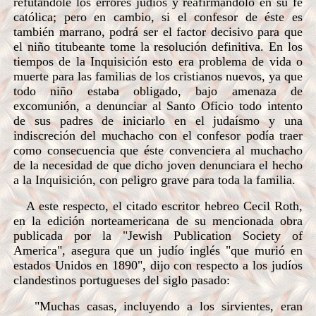
refutándole los errores judíos y reafirmándolo en su fe
católica; pero en cambio, si el confesor de éste es
también marrano, podrá ser el factor decisivo para que
el niño titubeante tome la resolución definitiva. En los
tiempos de la Inquisición esto era problema de vida o
muerte para las familias de los cristianos nuevos, ya que
todo niño estaba obligado, bajo amenaza de
excomunión, a denunciar al Santo Oficio todo intento
de sus padres de iniciarlo en el judaísmo y una
indiscreción del muchacho con el confesor podía traer
como consecuencia que éste convenciera al muchacho
de la necesidad de que dicho joven denunciara el hecho
a la Inquisición, con peligro grave para toda la familia.
A este respecto, el citado escritor hebreo Cecil Roth,
en la edición norteamericana de su mencionada obra
publicada por la "Jewish Publication Society of
America", asegura que un judío inglés "que murió en
estados Unidos en 1890", dijo con respecto a los judíos
clandestinos portugueses del siglo pasado:
"Muchas casas, incluyendo a los sirvientes, eran