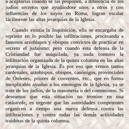
a aceptarlas cuando se las proponen, a diferencia de los
judíos secretos que ayudándose unos a otros y con
influencias de los suyos en Roma, logran escalar
fácilmente las altas jerarquías de la Iglesia.
Cuando existía la Inquisición, ella se encargaba de
reprimir en lo posible las infiltraciones, procesando a
famosos arzobispos y obispos convictos de practicar en
secreto el judaísmo; pero cuando esta defensa de la
Cristiandad fue aniquilada, ya nada contuvo la
infiltración organizada de la quinta columna en las altas
jerarquías de la Iglesia. Es por eso que vemos tantos
cardenales, arzobispos, obispos, canónigos, provinciales
de Órdenes, priores de conventos, etc., que en forma
inexplicable ayudan a los enemigos de la Iglesia, ya se
trate de los judíos, de la masonería o del comunismo. Si
deseamos que esta situación no termine en una
catástrofe, es urgente que las autoridades competentes
organicen a tiempo una nueva defensa contra las
infiltraciones y contra todas las demás actividades
traidoras de la quinta columna.