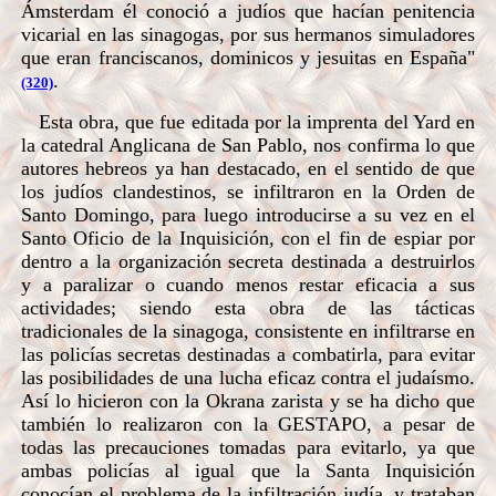
Ámsterdam él conoció a judíos que hacían penitencia
vicarial en las sinagogas, por sus hermanos simuladores
que eran franciscanos, dominicos y jesuitas en España"
.
(320)
Esta obra, que fue editada por la imprenta del Yard en
la catedral Anglicana de San Pablo, nos confirma lo que
autores hebreos ya han destacado, en el sentido de que
los judíos clandestinos, se infiltraron en la Orden de
Santo Domingo, para luego introducirse a su vez en el
Santo Oficio de la Inquisición, con el fin de espiar por
dentro a la organización secreta destinada a destruirlos
y a paralizar o cuando menos restar eficacia a sus
actividades; siendo esta obra de las tácticas
tradicionales de la sinagoga, consistente en infiltrarse en
las policías secretas destinadas a combatirla, para evitar
las posibilidades de una lucha eficaz contra el judaísmo.
Así lo hicieron con la Okrana zarista y se ha dicho que
también lo realizaron con la GESTAPO, a pesar de
todas las precauciones tomadas para evitarlo, ya que
ambas policías al igual que la Santa Inquisición
conocían el problema de la infiltración judía, y trataban