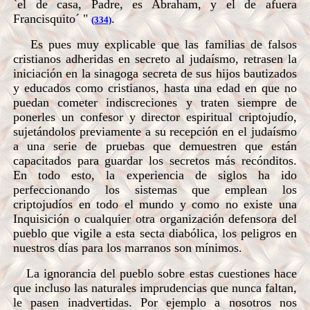
`el de casa, Padre, es Abraham, y el de afuera
Francisquito´ "
.
(334)
Es pues muy explicable que las familias de falsos
cristianos adheridas en secreto al judaísmo, retrasen la
iniciación en la sinagoga secreta de sus hijos bautizados
y educados como cristianos, hasta una edad en que no
puedan cometer indiscreciones y traten siempre de
ponerles un confesor y director espiritual criptojudío,
sujetándolos previamente a su recepción en el judaísmo
a una serie de pruebas que demuestren que están
capacitados para guardar los secretos más recónditos.
En todo esto, la experiencia de siglos ha ido
perfeccionando los sistemas que emplean los
criptojudíos en todo el mundo y como no existe una
Inquisición o cualquier otra organización defensora del
pueblo que vigile a esta secta diabólica, los peligros en
nuestros días para los marranos son mínimos.
La ignorancia del pueblo sobre estas cuestiones hace
que incluso las naturales imprudencias que nunca faltan,
le pasen inadvertidas. Por ejemplo a nosotros nos