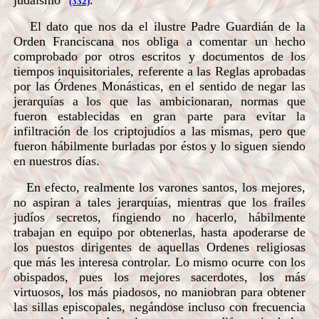
judaísmo"
.
(332)
El dato que nos da el ilustre Padre Guardián de la
Orden Franciscana nos obliga a comentar un hecho
comprobado por otros escritos y documentos de los
tiempos inquisitoriales, referente a las Reglas aprobadas
por las Órdenes Monásticas, en el sentido de negar las
jerarquías a los que las ambicionaran, normas que
fueron establecidas en gran parte para evitar la
infiltración de los criptojudíos a las mismas, pero que
fueron hábilmente burladas por éstos y lo siguen siendo
en nuestros días.
En efecto, realmente los varones santos, los mejores,
no aspiran a tales jerarquías, mientras que los frailes
judíos secretos, fingiendo no hacerlo, hábilmente
trabajan en equipo por obtenerlas, hasta apoderarse de
los puestos dirigentes de aquellas Ordenes religiosas
que más les interesa controlar. Lo mismo ocurre con los
obispados, pues los mejores sacerdotes, los más
virtuosos, los más piadosos, no maniobran para obtener
las sillas episcopales, negándose incluso con frecuencia