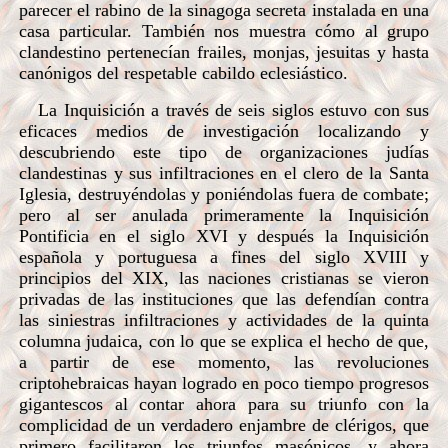
parecer el rabino de la sinagoga secreta instalada en una
casa particular. También nos muestra cómo al grupo
clandestino pertenecían frailes, monjas, jesuitas y hasta
canónigos del respetable cabildo eclesiástico.
La Inquisición a través de seis siglos estuvo con sus
eficaces medios de investigación localizando y
descubriendo este tipo de organizaciones judías
clandestinas y sus infiltraciones en el clero de la Santa
Iglesia, destruyéndolas y poniéndolas fuera de combate;
pero al ser anulada primeramente la Inquisición
Pontificia en el siglo XVI y después la Inquisición
española y portuguesa a fines del siglo XVIII y
principios del XIX, las naciones cristianas se vieron
privadas de las instituciones que las defendían contra
las siniestras infiltraciones y actividades de la quinta
columna judaica, con lo que se explica el hecho de que,
a partir de ese momento, las revoluciones
criptohebraicas hayan logrado en poco tiempo progresos
gigantescos al contar ahora para su triunfo con la
complicidad de un verdadero enjambre de clérigos, que
primero facilitaron los triunfos masónicos, y ahora