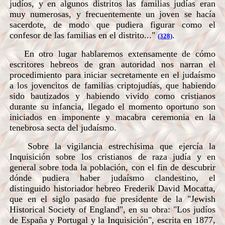
judíos, y en algunos distritos las familias judías eran
muy numerosas, y frecuentemente un joven se hacía
sacerdote, de modo que pudiera figurar como el
confesor de las familias en el distrito..."
.
(328)
En otro lugar hablaremos extensamente de cómo
escritores hebreos de gran autoridad nos narran el
procedimiento para iniciar secretamente en el judaísmo
a los jovencitos de familias criptojudías, que habiendo
sido bautizados y habiendo vivido como cristianos
durante su infancia, llegado el momento oportuno son
iniciados en imponente y macabra ceremonia en la
tenebrosa secta del judaísmo.
Sobre la vigilancia estrechísima que ejercía la
Inquisición sobre los cristianos de raza judía y en
general sobre toda la población, con el fin de descubrir
dónde pudiera haber judaísmo clandestino, el
distinguido historiador hebreo Frederik David Mocatta,
que en el siglo pasado fue presidente de la "Jewish
Historical Society of England", en su obra: "Los judíos
de España y Portugal y la Inquisición", escrita en 1877,