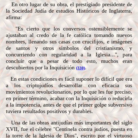
En otro lugar de su obra, el prestigiado presidente de
la Sociedad Judía de estudios Históricos de Inglaterra,
afirma:
"Es cierto que los conversos ostensiblemente se
ajustaban al credo de la fe católica tomando nuevos
nombres, llenando sus casas con crucifijos, e imágenes
de santos y otros símbolos del cristianismo, y
concurriendo con regularidad a la Iglesia...", para
concluir que a pesar de todo esto, muchos eran
descubiertos por la Inquisición
.
(330)
En estas condiciones es fácil suponer lo difícil que era
a los criptojudíos desarrollar con eficacia sus
movimientos revolucionarios, por lo que les fue preciso,
en primer término, acabar con la Inquisición o reducirla
a la impotencia, antes de que el primer golpe subversivo
tuviera resultados positivos y durables.
Una de las obras antijudías más importantes del siglo
XVII, fue el célebre "Centinela contra judíos, puesta en
la torre de la Iglesia de Dios", escrito por el virtuoso