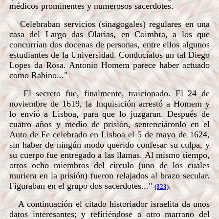
médicos prominentes y numerosos sacerdotes.
Celebraban servicios (sinagogales) regulares en una
casa del Largo das Olarias, en Coimbra, a los que
concurrían dos docenas de personas, entre ellos algunos
estudiantes de la Universidad. Conducíalos un tal Diego
Lopes da Rosa. Antonio Homem parece haber actuado
como Rabino..."
El secreto fue, finalmente, traicionado. El 24 de
noviembre de 1619, la Inquisición arrestó a Homem y
lo envió a Lisboa, para que lo juzgaran. Después de
cuatro años y medio de prisión, sentenciáronlo en el
Auto de Fe celebrado en Lisboa el 5 de mayo de 1624,
sin haber de ningún modo querido confesar su culpa, y
su cuerpo fue entregado a las llamas. Al mismo tiempo,
otros ocho miembros del círculo (uno de los cuales
muriera en la prisión) fueron relajados al brazo secular.
Figuraban en el grupo dos sacerdotes..."
.
(323)
A continuación el citado historiador israelita da unos
datos interesantes; y refiriéndose a otro marrano del