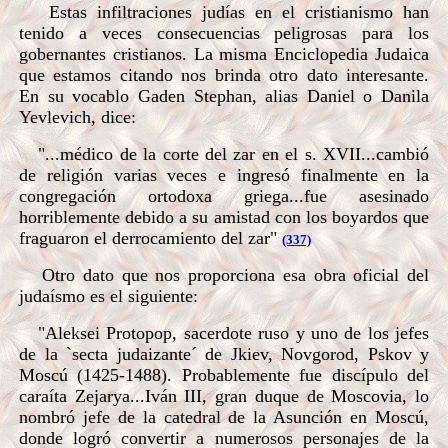
Estas infiltraciones judías en el cristianismo han
tenido a veces consecuencias peligrosas para los
gobernantes cristianos. La misma Enciclopedia Judaica
que estamos citando nos brinda otro dato interesante.
En su vocablo Gaden Stephan, alias Daniel o Danila
Yevlevich, dice:
"...médico de la corte del zar en el s. XVII...cambió
de religión varias veces e ingresó finalmente en la
congregación ortodoxa griega...fue asesinado
horriblemente debido a su amistad con los boyardos que
fraguaron el derrocamiento del zar"
(337)
Otro dato que nos proporciona esa obra oficial del
judaísmo es el siguiente:
"Aleksei Protopop, sacerdote ruso y uno de los jefes
de la `secta judaizante´ de Jkiev, Novgorod, Pskov y
Moscú (1425-1488). Probablemente fue discípulo del
caraíta Zejarya...Iván III, gran duque de Moscovia, lo
nombró jefe de la catedral de la Asunción en Moscú,
donde logró convertir a numerosos personajes de la