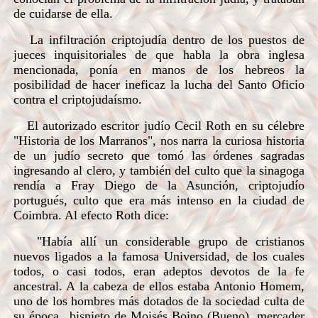
de cuidarse de ella.
La infiltración criptojudía dentro de los puestos de
jueces inquisitoriales de que habla la obra inglesa
mencionada, ponía en manos de los hebreos la
posibilidad de hacer ineficaz la lucha del Santo Oficio
contra el criptojudaísmo.
El autorizado escritor judío Cecil Roth en su célebre
"Historia de los Marranos", nos narra la curiosa historia
de un judío secreto que tomó las órdenes sagradas
ingresando al clero, y también del culto que la sinagoga
rendía a Fray Diego de la Asunción, criptojudío
portugués, culto que era más intenso en la ciudad de
Coimbra. Al efecto Roth dice:
"Había allí un considerable grupo de cristianos
nuevos ligados a la famosa Universidad, de los cuales
todos, o casi todos, eran adeptos devotos de la fe
ancestral. A la cabeza de ellos estaba Antonio Homem,
uno de los hombres más dotados de la sociedad culta de
su época...bisnieto de Moisés Boino (Bueno), mercader