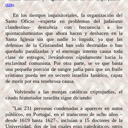
.
(326)
En los tiempos inquisitoriales, la organización del
Santo Oficio –experta en problemas del judaísmo
clandestino- descubría con frecuencia a los
quintacolumnistas que ahora hacen y deshacen en la
Santa Iglesia sin que nadie lo impida, ya que las
defensas de la Cristiandad han sido destruidas o han
quedado paralizadas y el enemigo interno causa toda
clase de estragos, llevándonos rápidamente hacia la
esclavitud comunista. Por otra parte, se ve que basta
una pequeña porción de sangre judía para que un fraile
cristiano pueda ser en secreto israelita fanático, capaz
de morir por esa tenebrosa causa.
Volviendo a las monjas católicas criptojudías, el
citado historiador israelita sigue diciendo:
"Las 231 personas condenadas a aparecer en autos
públicos, en Portugal, en el transcurso de ocho años –
desde 1619 hasta 1627-, incluían a 15 doctores de la
Universidad, dos de los cuales eran catedráticos; otros