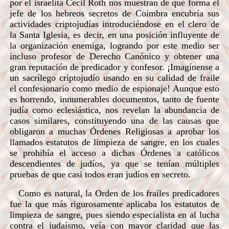
por el israelita Cecil Roth nos muestran de qué forma el
jefe de los hebreos secretos de Coimbra encubría sus
actividades criptojudías introduciéndose en el clero de
la Santa Iglesia, es decir, en una posición influyente de
la organización enemiga, logrando por este medio ser
incluso profesor de Derecho Canónico y obtener una
gran reputación de predicador y confesor. ¡Imagínense a
un sacrílego criptojudío usando en su calidad de fraile
el confesionario como medio de espionaje! Aunque esto
es horrendo, innumerables documentos, tanto de fuente
judía como eclesiástica, nos revelan la abundancia de
casos similares, constituyendo una de las causas que
obligaron a muchas Órdenes Religiosas a aprobar los
llamados estatutos de limpieza de sangre, en los cuales
se prohibía el acceso a dichas Órdenes a católicos
descendientes de judíos, ya que se tenían múltiples
pruebas de que casi todos eran judíos en secreto.
Como es natural, la Orden de los frailes predicadores
fue la que más rigurosamente aplicaba los estatutos de
limpieza de sangre, pues siendo especialista en al lucha
contra el judaísmo, veía con mayor claridad que las