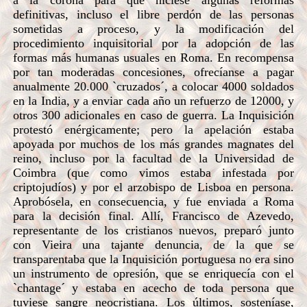
a la corona para que hiciese algunas reformas
definitivas, incluso el libre perdón de las personas
sometidas a proceso, y la modificación del
procedimiento inquisitorial por la adopción de las
formas más humanas usuales en Roma. En recompensa
por tan moderadas concesiones, ofrecíanse a pagar
anualmente 20.000 `cruzados´, a colocar 4000 soldados
en la India, y a enviar cada año un refuerzo de 12000, y
otros 300 adicionales en caso de guerra. La Inquisición
protestó enérgicamente; pero la apelación estaba
apoyada por muchos de los más grandes magnates del
reino, incluso por la facultad de la Universidad de
Coimbra (que como vimos estaba infestada por
criptojudíos) y por el arzobispo de Lisboa en persona.
Aprobósela, en consecuencia, y fue enviada a Roma
para la decisión final. Allí, Francisco de Azevedo,
representante de los cristianos nuevos, preparó junto
con Vieira una tajante denuncia, de la que se
transparentaba que la Inquisición portuguesa no era sino
un instrumento de opresión, que se enriquecía con el
`chantage´ y estaba en acecho de toda persona que
tuviese sangre neocristiana. Los últimos, sosteníase,