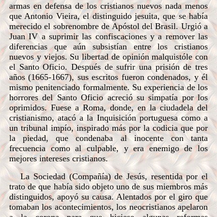
armas en defensa de los cristianos nuevos nada menos
que Antonio Vieira, el distinguido jesuita, que se había
merecido el sobrenombre de Apóstol del Brasil. Urgió a
Juan IV a suprimir las confiscaciones y a remover las
diferencias que aún subsistían entre los cristianos
nuevos y viejos. Su libertad de opinión malquistóle con
el Santo Oficio. Después de sufrir una prisión de tres
años (1665-1667), sus escritos fueron condenados, y él
mismo penitenciado formalmente. Su experiencia de los
horrores del Santo Oficio acreció su simpatía por los
oprimidos. Fuese a Roma, donde, en la ciudadela del
cristianismo, atacó a la Inquisición portuguesa como a
un tribunal impío, inspirado más por la codicia que por
la piedad, que condenaba al inocente con tanta
frecuencia como al culpable, y era enemigo de los
mejores intereses cristianos.
La Sociedad (Compañía) de Jesús, resentida por el
trato de que había sido objeto uno de sus miembros más
distinguidos, apoyó su causa. Alentados por el giro que
tomaban los acontecimientos, los neocristianos apelaron