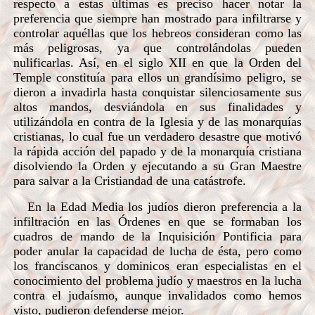
respecto a estas últimas es preciso hacer notar la
preferencia que siempre han mostrado para infiltrarse y
controlar aquéllas que los hebreos consideran como las
más peligrosas, ya que controlándolas pueden
nulificarlas. Así, en el siglo XII en que la Orden del
Temple constituía para ellos un grandísimo peligro, se
dieron a invadirla hasta conquistar silenciosamente sus
altos mandos, desviándola en sus finalidades y
utilizándola en contra de la Iglesia y de las monarquías
cristianas, lo cual fue un verdadero desastre que motivó
la rápida acción del papado y de la monarquía cristiana
disolviendo la Orden y ejecutando a su Gran Maestre
para salvar a la Cristiandad de una catástrofe.
En la Edad Media los judíos dieron preferencia a la
infiltración en las Órdenes en que se formaban los
cuadros de mando de la Inquisición Pontificia para
poder anular la capacidad de lucha de ésta, pero como
los franciscanos y dominicos eran especialistas en el
conocimiento del problema judío y maestros en la lucha
contra el judaísmo, aunque invalidados como hemos
visto, pudieron defenderse mejor.