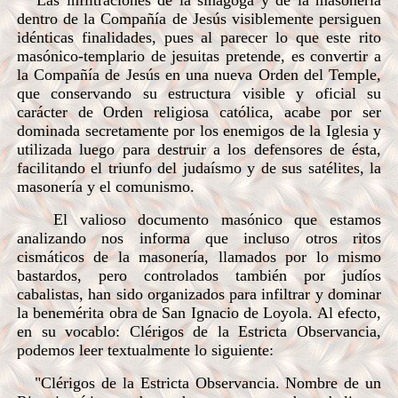
Las infiltraciones de la sinagoga y de la masonería
dentro de la Compañía de Jesús visiblemente persiguen
idénticas finalidades, pues al parecer lo que este rito
masónico-templario de jesuitas pretende, es convertir a
la Compañía de Jesús en una nueva Orden del Temple,
que conservando su estructura visible y oficial su
carácter de Orden religiosa católica, acabe por ser
dominada secretamente por los enemigos de la Iglesia y
utilizada luego para destruir a los defensores de ésta,
facilitando el triunfo del judaísmo y de sus satélites, la
masonería y el comunismo.
El valioso documento masónico que estamos
analizando nos informa que incluso otros ritos
cismáticos de la masonería, llamados por lo mismo
bastardos, pero controlados también por judíos
cabalistas, han sido organizados para infiltrar y dominar
la benemérita obra de San Ignacio de Loyola. Al efecto,
en su vocablo: Clérigos de la Estricta Observancia,
podemos leer textualmente lo siguiente:
"Clérigos de la Estricta Observancia. Nombre de un