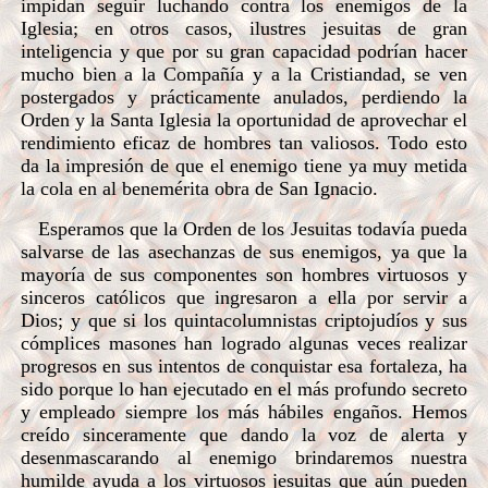
impidan seguir luchando contra los enemigos de la
Iglesia; en otros casos, ilustres jesuitas de gran
inteligencia y que por su gran capacidad podrían hacer
mucho bien a la Compañía y a la Cristiandad, se ven
postergados y prácticamente anulados, perdiendo la
Orden y la Santa Iglesia la oportunidad de aprovechar el
rendimiento eficaz de hombres tan valiosos. Todo esto
da la impresión de que el enemigo tiene ya muy metida
la cola en al benemérita obra de San Ignacio.
Esperamos que la Orden de los Jesuitas todavía pueda
salvarse de las asechanzas de sus enemigos, ya que la
mayoría de sus componentes son hombres virtuosos y
sinceros católicos que ingresaron a ella por servir a
Dios; y que si los quintacolumnistas criptojudíos y sus
cómplices masones han logrado algunas veces realizar
progresos en sus intentos de conquistar esa fortaleza, ha
sido porque lo han ejecutado en el más profundo secreto
y empleado siempre los más hábiles engaños. Hemos
creído sinceramente que dando la voz de alerta y
desenmascarando al enemigo brindaremos nuestra
humilde ayuda a los virtuosos jesuitas que aún pueden