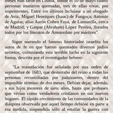
meses más tarde en Lisboa, donde el 10 de mayo cuatro
personas murieron quemadas, tres de ellas vivas, por
impenitentes. Entre los últimos incluíase a un abogado
de Aviz, Miguel Henriques (Isaac) de Fungoça; Antonio
de Aguiar, alias Aarón Cohen Faya, de Lamunilla, cerca
de Madrid; y Gaspar (Abraham) López Pereira, llorados
todos por los literatos de Ámsterdam por mártires".
Sigue narrando el famoso historiador israelita los
autos de fe en que fueron quemados diversos judíos
secretos, culminando esta terrible lucha en la siguiente
forma, descrita por el investigador hebreo:
"La reanudación fue señalada por una orden de
septiembre de 1683, que desterraba del reino a todas las
personas reconciliadas por judaizantes, dentro del
imposible término de dos meses. Debían dejar, además,
a sus hijos menores de siete años, hasta que probasen
que vivían como verdaderos cristianos en sus nuevos
hogares. El rápido crecimiento de las comunidades de la
diáspora observada por aquel tiempo debióse en parte a
esa medida, suspendida sólo al estallar la guerra con