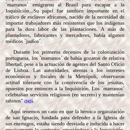
`marranos´ emigraron al Brasil para escapar a la
Inquisición...Su papel fue también importante en el
tráfico de esclavos africanos, nacido de la necesidad de
importar trabajadores más resistentes que los indígenas
para la dura labor de las plantaciones. A más de
plantadores, fabricantes y mercaderes, había algunos
médicos `judíos´.
Durante los primeros decenios de la colonización
portuguesa, los `marranos´ de bahía gozaron de relativa
libertad, pese a la actuación de agentes del Santo Oficio
de Lisboa. Las autoridades, atentas a los intereses
económicos y fiscales de la Metrópoli, observaron
actitud tolerante con la connivencia de los jesuitas,
opuestos por entonces a la Inquisición. Los `marranos´
celebraban servicios religiosos (en secreto) y mantenían
rabinos"
.
(345)
Aquí tenemos un caso en que la heroica organización
de san Ignacio, fundada para defender a la Iglesia de
sus enemigos, estaba siendo desviada e inducida a hacer
precisamente lo contrario, oponiéndose a la Inquisición,