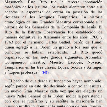
Masonería. Este Rito fue la tercera innovación
masónica de los jesuitas, los cuales alentaron entre sus
adeptos la esperanza de entrar en posesión de las
riquezas de los Antiguos Templarios. La historia
cronológica de sus Grandes Maestros corresponde a la
historia de los Generales de la Compañía de Jesús. El
Rito de la Estricta Observancia fue establecido de
manera definitiva en Alemania entre los años 1760 y
1763 por el hermano Carlos Gathel, barón de Hund,
quien agregó a la Orden un grado a los seis que al
principio se habían establecido. El Rito quedó
organizado en los siete grados siguientes: Aprendiz,
Compañero, maestro, Maestro Escocés, Novicio,
Templarios en las tres clases: Eques, Socius y Armiger,
y `Eques professus´"
.
(349)
El hecho de que desde su fundación hayan nombrado,
según parece en este rito destinado a controlar jesuitas,
un nuevo Gran Maestre cada vez que era elegido un
nuevo Padre General de la Orden, indica la persistencia
con que el judaísmo y su satélite la masonería han
querido infiltrar y dominar la santa obra de San Ignacio.