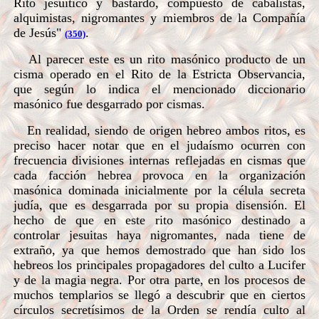
Rito jesuítico y bastardo, compuesto de cabalistas,
alquimistas, nigromantes y miembros de la Compañía
de Jesús"
.
(350)
Al parecer este es un rito masónico producto de un
cisma operado en el Rito de la Estricta Observancia,
que según lo indica el mencionado diccionario
masónico fue desgarrado por cismas.
En realidad, siendo de origen hebreo ambos ritos, es
preciso hacer notar que en el judaísmo ocurren con
frecuencia divisiones internas reflejadas en cismas que
cada facción hebrea provoca en la organización
masónica dominada inicialmente por la célula secreta
judía, que es desgarrada por su propia disensión. El
hecho de que en este rito masónico destinado a
controlar jesuitas haya nigromantes, nada tiene de
extraño, ya que hemos demostrado que han sido los
hebreos los principales propagadores del culto a Lucifer
y de la magia negra. Por otra parte, en los procesos de
muchos templarios se llegó a descubrir que en ciertos
círculos secretísimos de la Orden se rendía culto al