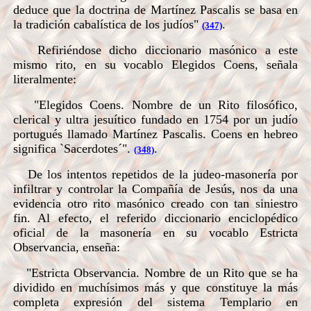
deduce que la doctrina de Martínez Pascalis se basa en
la tradición cabalística de los judíos"
.
(347)
Refiriéndose dicho diccionario masónico a este
mismo rito, en su vocablo Elegidos Coens, señala
literalmente:
"Elegidos Coens. Nombre de un Rito filosófico,
clerical y ultra jesuítico fundado en 1754 por un judío
portugués llamado Martínez Pascalis. Coens en hebreo
significa `Sacerdotes´".
.
(348)
De los intentos repetidos de la judeo-masonería por
infiltrar y controlar la Compañía de Jesús, nos da una
evidencia otro rito masónico creado con tan siniestro
fin. Al efecto, el referido diccionario enciclopédico
oficial de la masonería en su vocablo Estricta
Observancia, enseña:
"Estricta Observancia. Nombre de un Rito que se ha
dividido en muchísimos más y que constituye la más
completa expresión del sistema Templario en