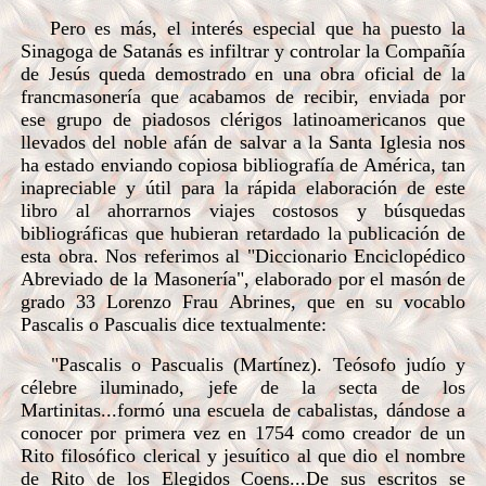
Pero es más, el interés especial que ha puesto la
Sinagoga de Satanás es infiltrar y controlar la Compañía
de Jesús queda demostrado en una obra oficial de la
francmasonería que acabamos de recibir, enviada por
ese grupo de piadosos clérigos latinoamericanos que
llevados del noble afán de salvar a la Santa Iglesia nos
ha estado enviando copiosa bibliografía de América, tan
inapreciable y útil para la rápida elaboración de este
libro al ahorrarnos viajes costosos y búsquedas
bibliográficas que hubieran retardado la publicación de
esta obra. Nos referimos al "Diccionario Enciclopédico
Abreviado de la Masonería", elaborado por el masón de
grado 33 Lorenzo Frau Abrines, que en su vocablo
Pascalis o Pascualis dice textualmente:
"Pascalis o Pascualis (Martínez). Teósofo judío y
célebre iluminado, jefe de la secta de los
Martinitas...formó una escuela de cabalistas, dándose a
conocer por primera vez en 1754 como creador de un
Rito filosófico clerical y jesuítico al que dio el nombre
de Rito de los Elegidos Coens...De sus escritos se