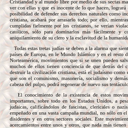
Cristiandad y al mundo libre por medio de sus sectas ma
ver con ellas y que es inocente de lo que hacen, logrará 
posibilidad de defender sus derechos naturales como ind
cristiana, acabará por arrasarlo todo; por ello, mientr
cumplidas fielmente por los cristianos, se verían viol
católicos, sólo para dominarlos más fácilmente y co
aniquilamiento de su clero y la esclavitud de la humanid
Todas estas tretas judías se deben a la alarma que sient
países de Europa, en le Mundo Islámico y en el resto d
Norteamérica, movimientos que si se unen pueden salva
muchos de ellos tienen conciencia de que detrás del c
destruir la civilización cristiana, está el judaísmo como 
que son el comunismo, masonería, socialismo y demás 
cabeza del pulpo, podrá regenerar de nuevo sus tentáculo
El conocimiento de la existencia de estos movimie
importantes, sobre todo en los Estados Unidos, a pes
judaicas, calificándolos de fascistas, clericales o na
empeñado en una vasta campaña mundial, no sólo en el se
disidentes y en otros sectores sociales. Este movimient
acercamientos entre unos y otros, que nada más tienen 