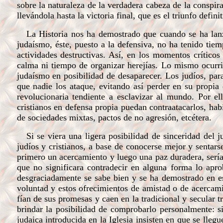
sobre la naturaleza de la verdadera cabeza de la conspir
llevándola hasta la victoria final, que es el triunfo defin
La Historia nos ha demostrado que cuando se ha lanzad
judaísmo, éste, puesto a la defensiva, no ha tenido tiem
actividades destructivas. Así, en los momentos críticos
calma ni tiempo de organizar herejías. Lo mismo ocurrió
judaísmo en posibilidad de desaparecer. Los judíos, par
que nadie los ataque, evitando así perder en su propia
revolucionaria tendiente a esclavizar al mundo. Por e
cristianos en defensa propia puedan contraatacarlos, ha
de sociedades mixtas, pactos de no agresión, etcétera.
Si se viera una ligera posibilidad de sinceridad del ju
judíos y cristianos, a base de conocerse mejor y sentar
primero un acercamiento y luego una paz duradera, sería
que no significara contradecir en alguna forma lo aprob
desgraciadamente se sabe bien y se ha demostrado en est
voluntad y estos ofrecimientos de amistad o de acercamie
fían de sus promesas y caen en la tradicional y secular t
brindar la posibilidad de comprobarlo personalmente: si
judaica introducida en la Iglesia insisten en que se lleg