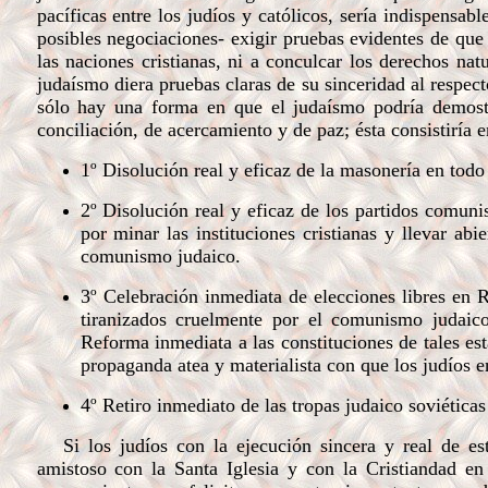
pacíficas entre los judíos y católicos, sería indispensa
posibles negociaciones- exigir pruebas evidentes de que 
las naciones cristianas, ni a conculcar los derechos natur
judaísmo diera pruebas claras de su sinceridad al respec
sólo hay una forma en que el judaísmo podría demost
conciliación, de acercamiento y de paz; ésta consistiría
1º Disolución real y eficaz de la masonería en tod
2º Disolución real y eficaz de los partidos comuni
por minar las instituciones cristianas y llevar abi
comunismo judaico.
3º Celebración inmediata de elecciones libres en 
tiranizados cruelmente por el comunismo judaic
Reforma inmediata a las constituciones de tales esta
propaganda atea y materialista con que los judíos e
4º Retiro inmediato de las tropas judaico soviética
Si los judíos con la ejecución sincera y real de es
amistoso con la Santa Iglesia y con la Cristiandad en