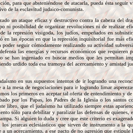
ación, para que absteniéndose de atacarla, pueda ésta seguir 
itivo de la esclavitud judaico-comunista.
o un ataque eficaz y destructivo contra la cabeza del dra
po ni posibilidad de organizar revoluciones ni de realizar ef
 de la represión visigoda, los judíos, empeñados en subsistir
 en las épocas en que la represión inquisitorial fue más efi
a poder seguir cómodamente realizando su actividad subversi
 defensa las energías y recursos económicos que requieren p
llo se han ingeniado en buscar medios que les permitan im
biendo urdido toda esa tramoya del acercamiento y amistad jud
daísmo en sus supuestos intentos de ir logrando una reconci
se a la mesa de negociaciones para ir logrando limar aspereza
mos los primeros en aceptar tal oferta de entendimiento y de
ado por los Papas, los Padres de la Iglesia o los santos co
e libro, que el judaísmo ha utilizado siempre estas aparien
nto sólo para debilitar y paralizar las defensas de quienes, 
rampa. Si alguien lo duda y cree que este criterio es exagera
 los jerarcas eclesiásticos que sirven de instrumento a la q
ue a un acercamiento, a ese pacto de no agresión que estipule 