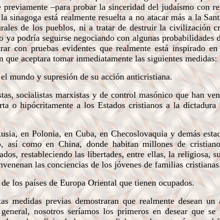
ble previamente –para probar la sinceridad del judaísmo con re
la sinagoga está realmente resuelta a no atacar más a la Santa
ales de los pueblos, ni a tratar de destruir la civilización cr
to ya podría seguirse negociando con algunas probabilidades d
rar con pruebas evidentes que realmente está inspirado en
 en que aceptara tomar inmediatamente las siguientes medidas:
o el mundo y supresión de su acción anticristiana.
stas, socialistas marxistas y de control masónico que han ve
erta o hipócritamente a los Estados cristianos a la dictadura 
Rusia, en Polonia, en Cuba, en Checoslovaquia y demás estad
o, así como en China, donde habitan millones de cristiano
dos, restableciendo las libertades, entre ellas, la religiosa, 
nvenenan las conciencias de los jóvenes de familias cristiana
s de los países de Europa Oriental que tienen ocupados.
tas medidas previas demostraran que realmente desean un 
 general, nosotros seríamos los primeros en desear que se