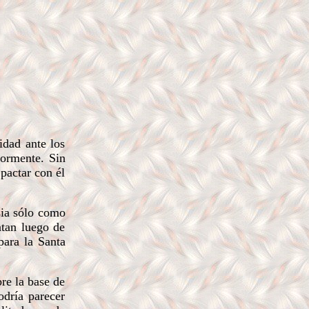
idad ante los
iormente. Sin
pactar con él
sia sólo como
atan luego de
para la Santa
re la base de
odría parecer