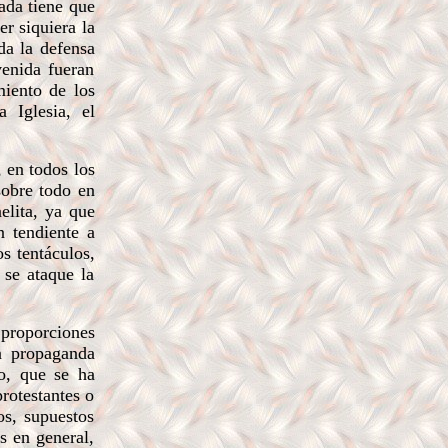
ada tiene que
er siquiera la
da la defensa
venida fueran
miento de los
 Iglesia, el
 en todos los
sobre todo en
elita, ya que
n tendiente a
os tentáculos,
 se ataque la
proporciones
la propaganda
mo, que se ha
rotestantes o
os, supuestos
s en general,