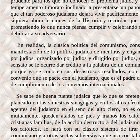
prudente para los que no conocen el problema judío, y 
temperamento timorato inclinado a presentarse un pano
que el tan poderoso judaísmo dejara vivir pacíficamente 
siquiera ahora lecciones de la Historia y recordar qu
prometiendo lo que nunca piensa cumplir y celebrando c
debilitar a su adversario.
En realidad, la clásica política del comunismo, cons
manifestación de la política judaica de mentiras y enga
por judíos, organizado por judíos y dirigido por judíos
sensato se le ocurre dar crédito a la palabra de un comu
porque ya se conocen sus desastrosos resultados, con 
convenio que se pacte con el judaísmo, que es el padre de
de cumplimiento de los convenios internacionales.
Se sabe de buena fuente judaica que lo que se pretende 
planeado en las siniestras sinagogas y en los altos cír
agentes del judaísmo en el seno del alto clero, no es o
mutuamente, queden atados de pies y manos los católi
cristianas familias, de la acción destructora del judaísm
los católicos, lo hará con su clásico sistema de tira
comunismo y a otras sectas subversivas que usa con tal 