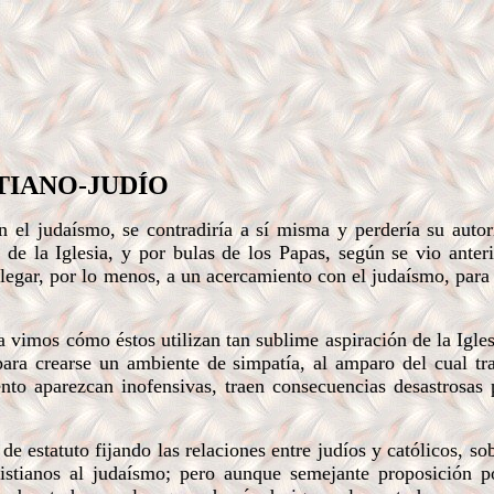
TIANO-JUDÍO
 el judaísmo, se contradiría a sí misma y perdería su autor
s de la Iglesia, y por bulas de los Papas, según se vio anter
legar, por lo menos, a un acercamiento con el judaísmo, para 
a vimos cómo éstos utilizan tan sublime aspiración de la Igle
ara crearse un ambiente de simpatía, al amparo del cual tr
o aparezcan inofensivas, traen consecuencias desastrosas 
 estatuto fijando las relaciones entre judíos y católicos, sob
ristianos al judaísmo; pero aunque semejante proposición p