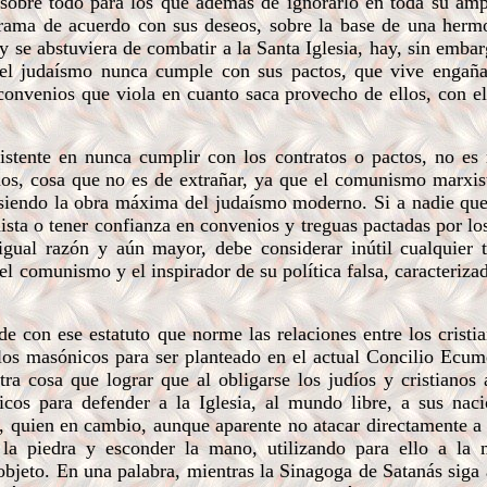
sobre todo para los que además de ignorarlo en toda su amp
rama de acuerdo con sus deseos, sobre la base de una herm
y se abstuviera de combatir a la Santa Iglesia, hay, sin embar
e el judaísmo nunca cumple con sus pactos, que vive engañ
onvenios que viola en cuanto saca provecho de ellos, con el
istente en nunca cumplir con los contratos o pactos, no e
ños, cosa que no es de extrañar, ya que el comunismo marxis
, siendo la obra máxima del judaísmo moderno. Si a nadie que
nista o tener confianza en convenios y treguas pactadas por lo
igual razón y aún mayor, debe considerar inútil cualquier 
l comunismo y el inspirador de su política falsa, caracterizad
con ese estatuto que norme las relaciones entre los cristia
culos masónicos para ser planteado en el actual Concilio Ecum
tra cosa que lograr que al obligarse los judíos y cristianos 
cos para defender a la Iglesia, al mundo libre, a sus nac
o, quien en cambio, aunque aparente no atacar directamente a 
r la piedra y esconder la mano, utilizando para ello a la 
objeto. En una palabra, mientras la Sinagoga de Satanás siga 