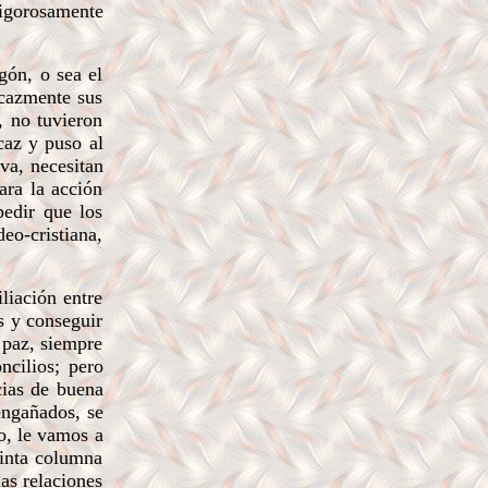
vigorosamente
gón, o sea el
icazmente sus
, no tuvieron
caz y puso al
va, necesitan
ara la acción
pedir que los
eo-cristiana,
liación entre
s y conseguir
 paz, siempre
ncilios; pero
cias de buena
engañados, se
do, le vamos a
uinta columna
las relaciones