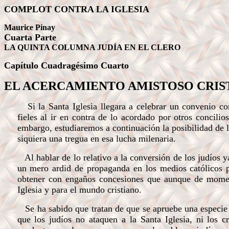
COMPLOT CONTRA LA IGLESIA
Maurice Pinay
Cuarta Parte
LA QUINTA COLUMNA JUDÍA EN EL CLERO
Capítulo Cuadragésimo
Cuarto
EL ACERCAMIENTO AMISTOSO CRIS
Si la Santa Iglesia llegara a celebrar un convenio con
fieles al ir en contra de lo acordado por otros concilio
embargo, estudiaremos a continuación la posibilidad de l
siquiera una tregua en esa lucha milenaria.
Al hablar de lo relativo a la conversión de los judíos y
un mero ardid de propaganda en los medios católicos p
obtener con engaños concesiones que aunque de moment
Iglesia y para el mundo cristiano.
Se ha sabido que tratan de que se apruebe una especie de
que los judíos no ataquen a la Santa Iglesia, ni los c