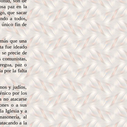
litud, son de
osa paz en la
go, que sacar
ando a todos,
 único fin de
s más que una
ta fue ideado
 se precie de
s comunistas,
tregua, paz o
a por la falta
nos y judíos,
énico por los
a no atacarse
iones o a sus
la Iglesia y a
masonería, al
atacando a la