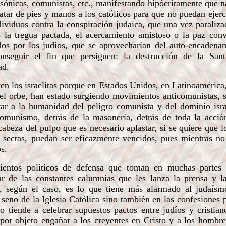
sónicas, comunistas, etc., manifestando hipócritamente que n
atar de pies y manos a los católicos para que no puedan ejerc
ividuos contra la conspiración judaica, que una vez paraliza
as la tregua pactada, el acercamiento amistoso o la paz con
ados por los judíos, que se aprovecharían del auto-encadena
nseguir el fin que persiguen: la destrucción de la Santa
ad.
en los israelitas porque en Estados Unidos, en Latinoamérica,
el orbe, han estado surgiendo movimientos anticomunistas, 
r a la humanidad del peligro comunista y del dominio isra
omunismo, detrás de la masonería, detrás de toda la acció
cabeza del pulpo que es necesario aplastar, si se quiere que l
sectas, puedan ser eficazmente vencidos, pues mientras no
s.
ntos políticos de defensa que toman en muchas partes 
ar de las constantes calumnias que les lanza la prensa y 
zis, según el caso, es lo que tiene más alarmado al judaís
no de la Iglesia Católica sino también en las confesiones p
o tiende a celebrar supuestos pactos entre judíos y cristian
por objeto engañar a los creyentes en Cristo y a los hombre