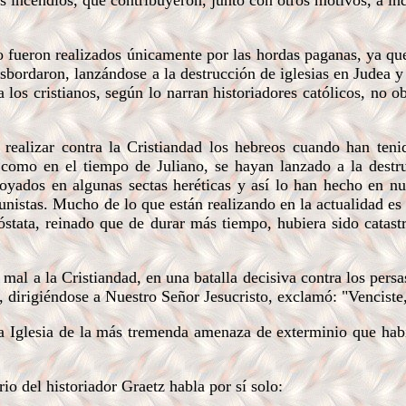
s incendios, que contribuyeron, junto con otros motivos, a ind
fueron realizados únicamente por las hordas paganas, ya que
bordaron, lanzándose a la destrucción de iglesias en Judea y 
los cristianos, según lo narran historiadores católicos, no o
ealizar contra la Cristiandad los hebreos cuando han teni
 como en el tiempo de Juliano, se hayan lanzado a la destr
oyados en algunas sectas heréticas y así lo han hecho en nue
nistas. Mucho de lo que están realizando en la actualidad es 
stata, reinado que de durar más tiempo, hubiera sido catastr
al a la Cristiandad, en una batalla decisiva contra los persa
, dirigiéndose a Nuestro Señor Jesucristo, exclamó: "Venciste,
a Iglesia de la más tremenda amenaza de exterminio que hab
o del historiador Graetz habla por sí solo: