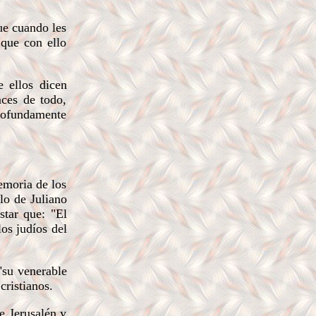
ue cuando les
 que con ello
e ellos dicen
aces de todo,
profundamente
emoria de los
lo de Juliano
star que: "El
os judíos del
"su venerable
cristianos.
e Jerusalén y