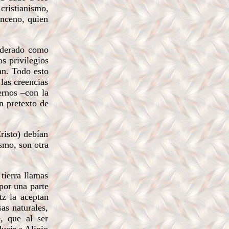
ristianismo,
anceno, quien
siderado como
os privilegios
an. Todo esto
las creencias
ernos –con la
n pretexto de
risto) debían
smo, son otra
tierra llamas
por una parte
tz la aceptan
as naturales,
, que al ser