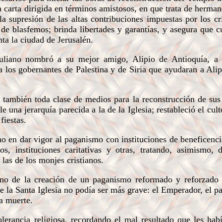
 carta dirigida en términos amistosos, en que trata de hermano
la supresión de las altas contribuciones impuestas por los cri
s de blasfemos; brinda libertades y garantías, y asegura que 
nta la ciudad de Jerusalén.
liano nombró a su mejor amigo, Alipio de Antioquía, a 
a los gobernantes de Palestina y de Siria que ayudaran a Alip
 también toda clase de medios para la reconstrucción de sus
e una jerarquía parecida a la de la Iglesia; restableció el cu
fiestas.
en dar vigor al paganismo con instituciones de beneficenci
os, instituciones caritativas y otras, tratando, asimismo, 
las de los monjes cristianos.
ino de la creación de un paganismo reformado y reforzado 
e la Santa Iglesia no podía ser más grave: el Emperador, el p
a muerte.
erancia religiosa, recordando el mal resultado que les hab