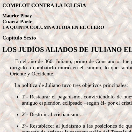
COMPLOT CONTRA LA IGLESIA
Maurice Pinay
Cuarta Parte
LA QUINTA COLUMNA JUDÍA EN EL CLERO
Capítulo
Sexto
LOS JUDÍOS ALIADOS DE JULIANO E
En el año de 360, Juliano, primo de Constancio, fue 
dirigido a combatirlo murió en el camino, lo que facil
Oriente y Occidente.
La política de Juliano tuvo tres objetivos principales:
1º- Restaurar el paganismo, convirtiéndolo de nue
antiguo esplendor, eclipsado –según él- por el cris
2º- Destruir al cristianismo.
3º- Restablecer al judaísmo a las posiciones de que