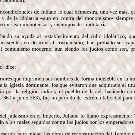
de Salomón).
condicionales de Juliano lo cual demuestra, una vez más, q
 y de la idolatría –aun en contra del monoteísmo- siempre
terior sean monoteístas y enemigos de la idolatría.
ndo su ayuda al restablecimiento del culto idolátrico, qu
nsistentes en destruir al cristianismo, han probado ser cap
as del comunismo moderno, aun siendo los judíos como son, 
, dice:
riores que imprimen sus nombres de forma indeleble en la m
la Iglesia dominante, los que evitaron que adquiriera el títu
n por la religión judía y el pueblo de Israel, haciendo con
 361 a junio 363), fue un período de extrema felicidad para l
del judaísmo en el Imperio, Juliano lo llamó expresamente: 
n a los males seguidos contra los judíos por los emperadores 
arios para iniciar las obras de reconstrucción del Templo d