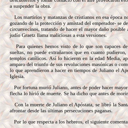
descubiertos y tomar contacto con el aire provocaron eso
a suspender la obra.
Los martirios y matanzas de cristianos en esa época no 
gozando de la protección y amistad del emperador- se des
circunvecinos, tratando de hacer el mayor daño posible a 
judío Graetz llama maliciosas a esta versiones.
Para quienes hemos visto de lo que son capaces de r
sueltas, no puede extrañarnos que en cuanto pudieron,
templos católicos. Así lo hicieron en la edad Media, ap
amparo del triunfo de sus revoluciones masónicas o comu
lo que aprendieron a hacer en tiempos de Juliano el Apó
Iglesia.
Por fortuna murió Juliano, antes de poder hacer mayor m
flecha lo hirió de muerte. Se ha dicho que antes de morir
Con la muerte de Juliano el Apóstata, se libró la Sant
afrontar desde las últimas persecuciones paganas.
Por lo que respecta a los hebreos, el siguiente comentari