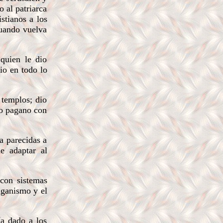
 al patriarca
stianos a los
cuando vuelva
quien le dio
io en todo lo
 templos; dio
lto pagano con
a parecidas a
de adaptar al
con sistemas
aganismo y el
ía dado a los