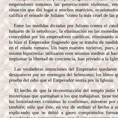
emperadores romanos las persecuciones violentas, emp
situación que dió lugar a muchos martirios, ocasionados
califica el reinado de Juliano "como la más cruel de las 
Entre las medidas dictadas por Juliano contra el cato
baluarte de la ortodoxia-, la eliminación en las monedas 
concedidos por los emperadores católicos, eliminando as
lo hizo el Emperador fingiendo que se trataba de medidas
en el estado romano. Un buen maestro tuvieron, pues, e
misma hipocresía- utilizaron esos mismos medios al hace
implantar la libertad de conciencia, han privado a la Igle
Las verdaderas intenciones del Emperador quedaron pa
desaparecer por ser enemigos del helenismo; los libros q
prueba del odio que el Emperador sentía por la Iglesia.
El hecho de que la reconstrucción del templo judío hay
misteriosas que quemaban a los que trabajaban, tiene to
los historiadores cristianos lo confirman, mientras por
también; sólo que éste, en vez de atribuir el hecho a u
explicando que se debió a gases comprimidos formad