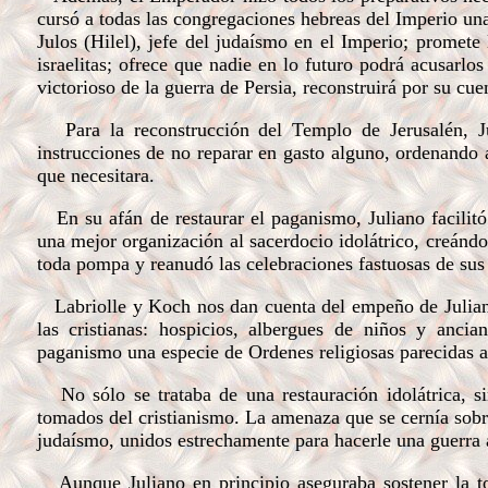
cursó a todas las congregaciones hebreas del Imperio una
Julos (Hilel), jefe del judaísmo en el Imperio; promete 
israelitas; ofrece que nadie en lo futuro podrá acusarlo
victorioso de la guerra de Persia, reconstruirá por su cue
Para la reconstrucción del Templo de Jerusalén, Ju
instrucciones de no reparar en gasto alguno, ordenando 
que necesitara.
En su afán de restaurar el paganismo, Juliano facilitó
una mejor organización al sacerdocio idolátrico, creándol
toda pompa y reanudó las celebraciones fastuosas de sus 
Labriolle y Koch nos dan cuenta del empeño de Juliano 
las cristianas: hospicios, albergues de niños y ancian
paganismo una especie de Ordenes religiosas parecidas a 
No sólo se trataba de una restauración idolátrica, s
tomados del cristianismo. La amenaza que se cernía sobr
judaísmo, unidos estrechamente para hacerle una guerra 
Aunque Juliano en principio aseguraba sostener la tol