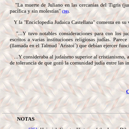
"La muerte de Juliano en las cercanías del Tigris (jun
pacífica y sin molestias"
.
(36)
Y la "Enciclopedia Judaica Castellana" comenta en su vo
"...Y tuvo notables consideraciones para con los jud
escritos a varias instituciones religiosas judías. Parec
(llamada en el Talmud `Aristoi´) que debían ejercer funci
...Y consideraba al judaísmo superior al cristianismo, a
de tolerancia de que gozó la comunidad judía entre las i
C
NOTAS