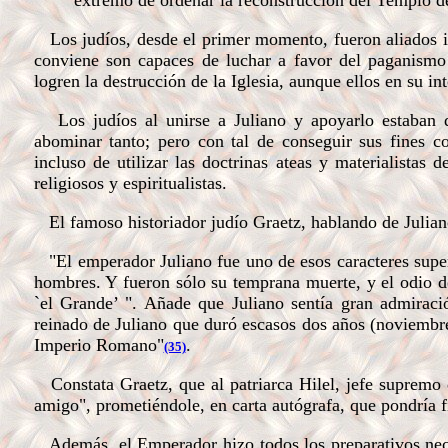
extremo de ordenar la reconstrucción del Templo 
Los judíos, desde el primer momento, fueron aliados in
conviene son capaces de luchar a favor del paganismo
logren la destrucción de la Iglesia, aunque ellos en su in
Los judíos al unirse a Juliano y apoyarlo estaban da
abominar tanto; pero con tal de conseguir sus fines co
incluso de utilizar las doctrinas ateas y materialist
religiosos y espiritualistas.
El famoso historiador judío Graetz, hablando de Juliano
"El emperador Juliano fue uno de esos caracteres supe
hombres. Y fueron sólo su temprana muerte, y el odio de 
`el Grande’ ". Añade que Juliano sentía gran admiració
reinado de Juliano que duró escasos dos años (noviembre
Imperio Romano"
.
(35)
Constata Graetz, que al patriarca Hilel, jefe supremo 
amigo", prometiéndole, en carta autógrafa, que pondría fi
Además, el Emperador hizo todos los preparativos neces