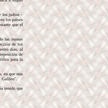
ucir a Alipio
 los judíos –
en los países
bstante que el
do las manos
ucción de los
stro días, al
repetición de
ófico para la
s, en que una
 Galileo".
ía tenido que