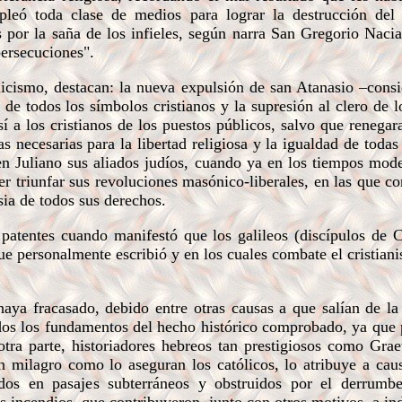
leó toda clase de medios para lograr la destrucción del c
 por la saña de los infieles, según narra San Gregorio Naci
persecuciones".
licismo, destacan: la nueva expulsión de san Atanasio –con
de todos los símbolos cristianos y la supresión al clero de l
í a los cristianos de los puestos públicos, salvo que renegar
 necesarias para la libertad religiosa y la igualdad de todas 
n Juliano sus aliados judíos, cuando ya en los tiempos mod
r triunfar sus revoluciones masónico-liberales, en las que co
sia de todos sus derechos.
tentes cuando manifestó que los galileos (discípulos de C
ue personalmente escribió y en los cuales combate el cristiani
a fracasado, debido entre otras causas a que salían de la 
dos los fundamentos del hecho histórico comprobado, ya que 
 otra parte, historiadores hebreos tan prestigiosos como Grae
n milagro como lo aseguran los católicos, lo atribuye a caus
os en pasajes subterráneos y obstruidos por el derrumbe