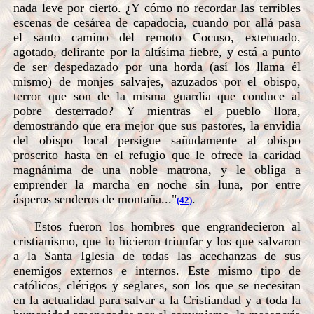
nada leve por cierto. ¿Y cómo no recordar las terribles
escenas de cesárea de capadocia, cuando por allá pasa
el santo camino del remoto Cocuso, extenuado,
agotado, delirante por la altísima fiebre, y está a punto
de ser despedazado por una horda (así los llama él
mismo) de monjes salvajes, azuzados por el obispo,
terror que son de la misma guardia que conduce al
pobre desterrado? Y mientras el pueblo llora,
demostrando que era mejor que sus pastores, la envidia
del obispo local persigue sañudamente al obispo
proscrito hasta en el refugio que le ofrece la caridad
magnánima de una noble matrona, y le obliga a
emprender la marcha en noche sin luna, por entre
ásperos senderos de montaña..."
.
(42)
Estos fueron los hombres que engrandecieron al
cristianismo, que lo hicieron triunfar y los que salvaron
a la Santa Iglesia de todas las acechanzas de sus
enemigos externos e internos. Este mismo tipo de
católicos, clérigos y seglares, son los que se necesitan
en la actualidad para salvar a la Cristiandad y a toda la