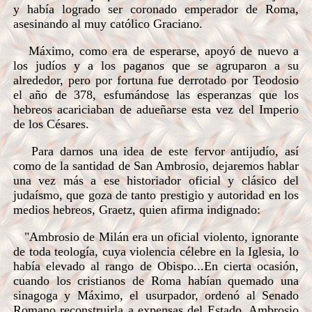
y había logrado ser coronado emperador de Roma,
asesinando al muy católico Graciano.
Máximo, como era de esperarse, apoyó de nuevo a
los judíos y a los paganos que se agruparon a su
alrededor, pero por fortuna fue derrotado por Teodosio
el año de 378, esfumándose las esperanzas que los
hebreos acariciaban de adueñarse esta vez del Imperio
de los Césares.
Para darnos una idea de este fervor antijudío, así
como de la santidad de San Ambrosio, dejaremos hablar
una vez más a ese historiador oficial y clásico del
judaísmo, que goza de tanto prestigio y autoridad en los
medios hebreos, Graetz, quien afirma indignado:
"Ambrosio de Milán era un oficial violento, ignorante
de toda teología, cuya violencia célebre en la Iglesia, lo
había elevado al rango de Obispo...En cierta ocasión,
cuando los cristianos de Roma habían quemado una
sinagoga y Máximo, el usurpador, ordenó al Senado
Romano reconstruirla a expensas del Estado, Ambrosio