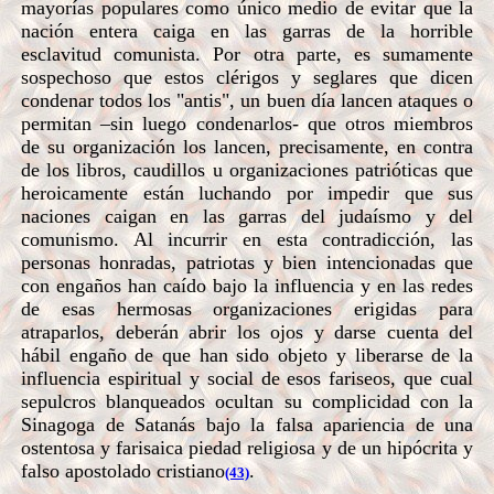
mayorías populares como único medio de evitar que la
nación entera caiga en las garras de la horrible
esclavitud comunista. Por otra parte, es sumamente
sospechoso que estos clérigos y seglares que dicen
condenar todos los "antis", un buen día lancen ataques o
permitan –sin luego condenarlos- que otros miembros
de su organización los lancen, precisamente, en contra
de los libros, caudillos u organizaciones patrióticas que
heroicamente están luchando por impedir que sus
naciones caigan en las garras del judaísmo y del
comunismo. Al incurrir en esta contradicción, las
personas honradas, patriotas y bien intencionadas que
con engaños han caído bajo la influencia y en las redes
de esas hermosas organizaciones erigidas para
atraparlos, deberán abrir los ojos y darse cuenta del
hábil engaño de que han sido objeto y liberarse de la
influencia espiritual y social de esos fariseos, que cual
sepulcros blanqueados ocultan su complicidad con la
Sinagoga de Satanás bajo la falsa apariencia de una
ostentosa y farisaica piedad religiosa y de un hipócrita y
falso apostolado cristiano
.
(43)