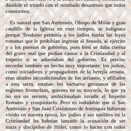
dándole el triunfo con el resultado desastroso que todos
conocemos.
Es natural que San Ambrosio, Obispo de Milán y gran
caudillo de la Iglesia en esos tiempos, se indignara
porque Teodosio permitía a los judíos burlar las leyes
romanas que le prohibían ingresar al Senado, al ejército
y a los puestos de gobierno, pues bien se daba cuenta
del grave mal que podían causar a la Cristiandad y al
Imperio si se adueñaban del gobierno. Es preciso
recordar también un hecho muy importante: los judíos,
como iniciadores y propagadores de la herejía arriana,
eran aliados incondicionales de los arrianos; y afiliados
a esta secta, estaban los bárbaros germanos de las
regiones fronterizas, quienes en su mayoría, lo que ya
no era un secreto, ambicionaban invadir el Imperio
Romano y conquistarlo. Pero es indudable que si San
Ambrosio y San Juan Crisóstomo de Antioquía hubieran
vivido en nuestra época, los judíos y sus satélites en la
Cristiandad les habrían lanzado la acusación de ser
nazis y discípulos de Hitler, como lo hacen con todos