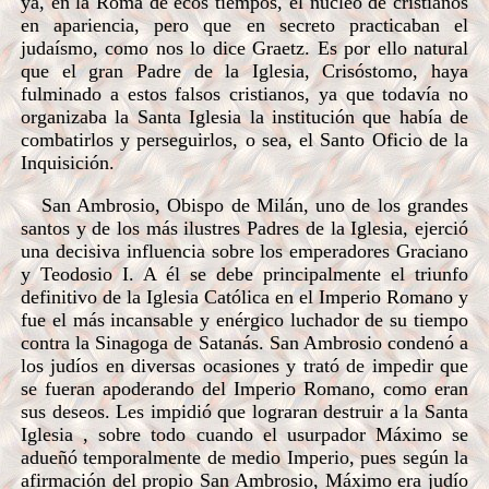
ya, en la Roma de ecos tiempos, el núcleo de cristianos
en apariencia, pero que en secreto practicaban el
judaísmo, como nos lo dice Graetz. Es por ello natural
que el gran Padre de la Iglesia, Crisóstomo, haya
fulminado a estos falsos cristianos, ya que todavía no
organizaba la Santa Iglesia la institución que había de
combatirlos y perseguirlos, o sea, el Santo Oficio de la
Inquisición.
San Ambrosio, Obispo de Milán, uno de los grandes
santos y de los más ilustres Padres de la Iglesia, ejerció
una decisiva influencia sobre los emperadores Graciano
y Teodosio I. A él se debe principalmente el triunfo
definitivo de la Iglesia Católica en el Imperio Romano y
fue el más incansable y enérgico luchador de su tiempo
contra la Sinagoga de Satanás. San Ambrosio condenó a
los judíos en diversas ocasiones y trató de impedir que
se fueran apoderando del Imperio Romano, como eran
sus deseos. Les impidió que lograran destruir a la Santa
Iglesia , sobre todo cuando el usurpador Máximo se
adueñó temporalmente de medio Imperio, pues según la
afirmación del propio San Ambrosio, Máximo era judío