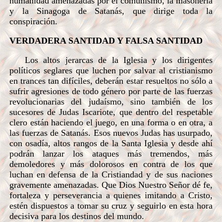
humanidad amenazadas por el comunismo, la masonería
y la Sinagoga de Satanás, que dirige toda la
conspiración.
VERDADERA SANTIDAD Y FALSA SANTIDAD
Los altos jerarcas de la Iglesia y los dirigentes
políticos seglares que luchen por salvar al cristianismo
en trances tan difíciles, deberán estar resueltos no sólo a
sufrir agresiones de todo género por parte de las fuerzas
revolucionarias del judaísmo, sino también de los
sucesores de Judas Iscariote, que dentro del respetable
clero están haciendo el juego, en una forma o en otra, a
las fuerzas de Satanás. Esos nuevos Judas has usurpado,
con osadía, altos rangos de la Santa Iglesia y desde ahí
podrán lanzar los ataques más tremendos, más
demoledores y más dolorosos en contra de los que
luchan en defensa de la Cristiandad y de sus naciones
gravemente amenazadas. Que Dios Nuestro Señor dé fe,
fortaleza y perseverancia a quienes imitando a Cristo,
estén dispuestos a tomar su cruz y seguirlo en esta hora
decisiva para los destinos del mundo.