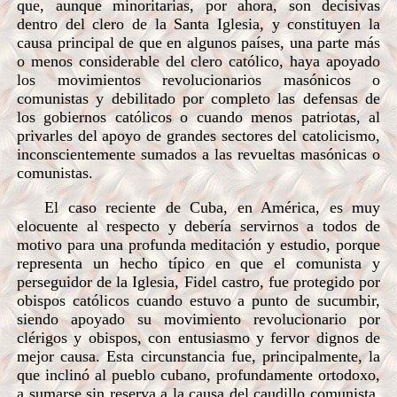
que, aunque minoritarias, por ahora, son decisivas
dentro del clero de la Santa Iglesia, y constituyen la
causa principal de que en algunos países, una parte más
o menos considerable del clero católico, haya apoyado
los movimientos revolucionarios masónicos o
comunistas y debilitado por completo las defensas de
los gobiernos católicos o cuando menos patriotas, al
privarles del apoyo de grandes sectores del catolicismo,
inconscientemente sumados a las revueltas masónicas o
comunistas.
El caso reciente de Cuba, en América, es muy
elocuente al respecto y debería servirnos a todos de
motivo para una profunda meditación y estudio, porque
representa un hecho típico en que el comunista y
perseguidor de la Iglesia, Fidel castro, fue protegido por
obispos católicos cuando estuvo a punto de sucumbir,
siendo apoyado su movimiento revolucionario por
clérigos y obispos, con entusiasmo y fervor dignos de
mejor causa. Esta circunstancia fue, principalmente, la
que inclinó al pueblo cubano, profundamente ortodoxo,
a sumarse sin reserva a la causa del caudillo comunista,