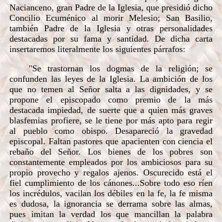
Nacianceno, gran Padre de la Iglesia, que presidió dicho
Concilio Ecuménico al morir Melesio; San Basilio,
también Padre de la Iglesia y otras personalidades
destacadas por su fama y santidad. De dicha carta
insertaremos literalmente los siguientes párrafos:
"Se trastornan los dogmas de la religión; se
confunden las leyes de la Iglesia. La ambición de los
que no temen al Señor salta a las dignidades, y se
propone el episcopado como premio de la más
destacada impiedad, de suerte que a quien más graves
blasfemias profiere, se le tiene por más apto para regir
al pueblo como obispo. Desapareció la gravedad
episcopal. Faltan pastores que apacienten con ciencia el
rebaño del Señor. Los bienes de los pobres son
constantemente empleados por los ambiciosos para su
propio provecho y regalos ajenos. Oscurecido está el
fiel cumplimiento de los cánones...Sobre todo eso ríen
los incrédulos, vacilan los débiles en la fe, la fe misma
es dudosa, la ignorancia se derrama sobre las almas,
pues imitan la verdad los que mancillan la palabra