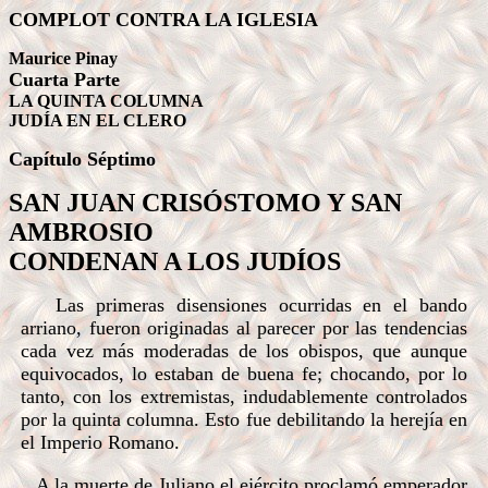
COMPLOT CONTRA LA IGLESIA
Maurice Pinay
Cuarta Parte
LA QUINTA COLUMNA
JUDÍA EN EL CLERO
Capítulo
Séptimo
SAN JUAN CRISÓSTOMO Y SAN
AMBROSIO
CONDENAN A LOS JUDÍOS
Las primeras disensiones ocurridas en el bando
arriano, fueron originadas al parecer por las tendencias
cada vez más moderadas de los obispos, que aunque
equivocados, lo estaban de buena fe; chocando, por lo
tanto, con los extremistas, indudablemente controlados
por la quinta columna. Esto fue debilitando la herejía en
el Imperio Romano.
A la muerte de Juliano el ejército proclamó emperador