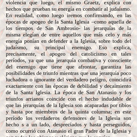
violencia que luego, el mismo Graetz, explica con
hechos que prueban su energía en combatir al judaísmo.
En realidad, como luego iremos confirmando, en las
épocas de apogeo de la Santa Iglesia –como aquella de
los tiempos de San Ambrosio- las jerarquías de la
misma elegían de entre aquellos que más celo y más
energía ponían en defender a la Iglesia, sobre todo del
judaísmo, su principal enemigo. Eso explica,
precisamente, el apogeo del catolicismo en tales
períodos, ya que una jerarquía combativa y consciente
del enemigo que tiene que afrontar, garantiza las
posibilidades de triunfo mientras que una jerarquía poco
luchadora o ignorante del verdadero peligro, coincidirá
exactamente con las épocas de debilidad y decaimiento
de la Santa Iglesia. La época de San Atanasio y los
triunfos arrianos coincide con el hecho indudable de
que las jerarquías de la Iglesia son acaparadas por tibios
y hasta por miembros de la quinta columna; en este
período los verdaderos defensores de la Iglesia son
hecho s a un lado, despreciados y hasta perseguidos,
como ocurrió con Atanasio el gran Padre de la Iglesia y