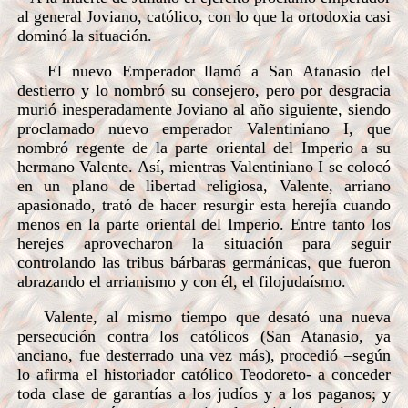
al general Joviano, católico, con lo que la ortodoxia casi
dominó la situación.
El nuevo Emperador llamó a San Atanasio del
destierro y lo nombró su consejero, pero por desgracia
murió inesperadamente Joviano al año siguiente, siendo
proclamado nuevo emperador Valentiniano I, que
nombró regente de la parte oriental del Imperio a su
hermano Valente. Así, mientras Valentiniano I se colocó
en un plano de libertad religiosa, Valente, arriano
apasionado, trató de hacer resurgir esta herejía cuando
menos en la parte oriental del Imperio. Entre tanto los
herejes aprovecharon la situación para seguir
controlando las tribus bárbaras germánicas, que fueron
abrazando el arrianismo y con él, el filojudaísmo.
Valente, al mismo tiempo que desató una nueva
persecución contra los católicos (San Atanasio, ya
anciano, fue desterrado una vez más), procedió –según
lo afirma el historiador católico Teodoreto- a conceder
toda clase de garantías a los judíos y a los paganos; y