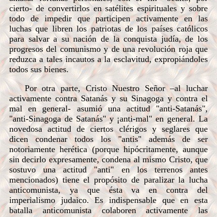
cierto- de convertirlos en satélites espirituales y sobre
todo de impedir que participen activamente en las
luchas que libren los patriotas de los países católicos
para salvar a su nación de la conquista judía, de los
progresos del comunismo y de una revolución roja que
reduzca a tales incautos a la esclavitud, expropiándoles
todos sus bienes.
Por otra parte, Cristo Nuestro Señor –al luchar
activamente contra Satanás y su Sinagoga y contra el
mal en general- asumió una actitud "anti-Satanás",
"anti-Sinagoga de Satanás" y ¡anti-mal" en general. La
novedosa actitud de ciertos clérigos y seglares que
dicen condenar todos los "antis" además de ser
notoriamente herética (porque hipócritamente, aunque
sin decirlo expresamente, condena al mismo Cristo, que
sostuvo una actitud "anti" en los terrenos antes
mencionados) tiene el propósito de paralizar la lucha
anticomunista, ya que ésta va en contra del
imperialismo judaico. Es indispensable que en esta
batalla anticomunista colaboren activamente las