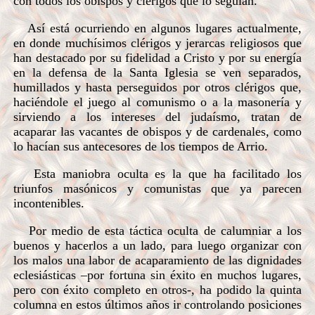
con todos los obispos y clérigos que lo seguían.
Así está ocurriendo en algunos lugares actualmente,
en donde muchísimos clérigos y jerarcas religiosos que
han destacado por su fidelidad a Cristo y por su energía
en la defensa de la Santa Iglesia se ven separados,
humillados y hasta perseguidos por otros clérigos que,
haciéndole el juego al comunismo o a la masonería y
sirviendo a los intereses del judaísmo, tratan de
acaparar las vacantes de obispos y de cardenales, como
lo hacían sus antecesores de los tiempos de Arrio.
Esta maniobra oculta es la que ha facilitado los
triunfos masónicos y comunistas que ya parecen
incontenibles.
Por medio de esta táctica oculta de calumniar a los
buenos y hacerlos a un lado, para luego organizar con
los malos una labor de acaparamiento de las dignidades
eclesiásticas –por fortuna sin éxito en muchos lugares,
pero con éxito completo en otros-, ha podido la quinta
columna en estos últimos años ir controlando posiciones