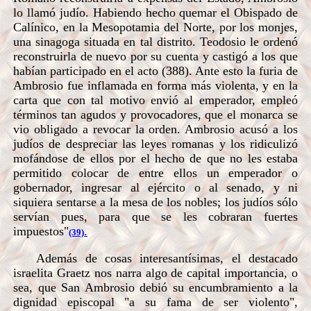
lo llamó judío. Habiendo hecho quemar el Obispado de
Calínico, en la Mesopotamia del Norte, por los monjes,
una sinagoga situada en tal distrito. Teodosio le ordenó
reconstruirla de nuevo por su cuenta y castigó a los que
habían participado en el acto (388). Ante esto la furia de
Ambrosio fue inflamada en forma más violenta, y en la
carta que con tal motivo envió al emperador, empleó
términos tan agudos y provocadores, que el monarca se
vio obligado a revocar la orden. Ambrosio acusó a los
judíos de despreciar las leyes romanas y los ridiculizó
mofándose de ellos por el hecho de que no les estaba
permitido colocar de entre ellos un emperador o
gobernador, ingresar al ejército o al senado, y ni
siquiera sentarse a la mesa de los nobles; los judíos sólo
servían pues, para que se les cobraran fuertes
impuestos"
.
(39)
Además de cosas interesantísimas, el destacado
israelita Graetz nos narra algo de capital importancia, o
sea, que San Ambrosio debió su encumbramiento a la
dignidad episcopal "a su fama de ser violento",