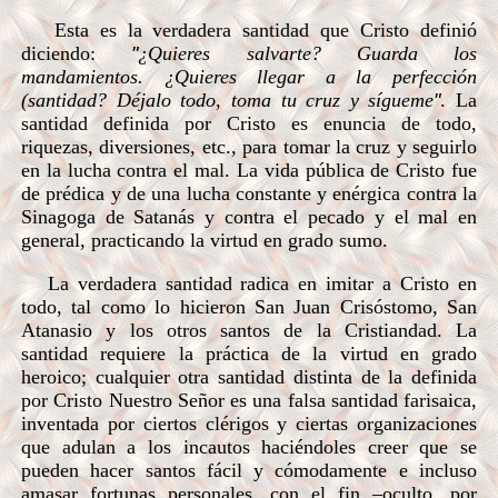
Esta es la verdadera santidad que Cristo definió
diciendo:
"
¿Quieres salvarte? Guarda los
mandamientos. ¿Quieres llegar a la perfección
(santidad? Déjalo todo, toma tu cruz y sígueme
"
. La
santidad definida por Cristo es enuncia de todo,
riquezas, diversiones, etc., para tomar la cruz y seguirlo
en la lucha contra el mal. La vida pública de Cristo fue
de prédica y de una lucha constante y enérgica contra la
Sinagoga de Satanás y contra el pecado y el mal en
general, practicando la virtud en grado sumo.
La verdadera santidad radica en imitar a Cristo en
todo, tal como lo hicieron San Juan Crisóstomo, San
Atanasio y los otros santos de la Cristiandad. La
santidad requiere la práctica de la virtud en grado
heroico; cualquier otra santidad distinta de la definida
por Cristo Nuestro Señor es una falsa santidad farisaica,
inventada por ciertos clérigos y ciertas organizaciones
que adulan a los incautos haciéndoles creer que se
pueden hacer santos fácil y cómodamente e incluso
amasar fortunas personales, con el fin –oculto, por