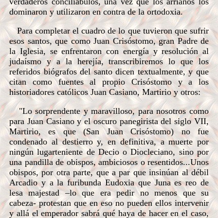
verdaderos conciliábulos, una vez que los arrianos los
dominaron y utilizaron en contra de la ortodoxia.
Para completar el cuadro de lo que tuvieron que sufrir
esos santos, que como Juan Crisóstomo, gran Padre de
la Iglesia, se enfrentaron con energía y resolución al
judaísmo y a la herejía, transcribiremos lo que los
referidos biógrafos del santo dicen textualmente, y que
citan como fuentes al propio Crisóstomo y a los
historiadores católicos Juan Casiano, Martirio y otros:
"Lo sorprendente y maravilloso, para nosotros como
para Juan Casiano y el oscuro panegirista del siglo VII,
Martirio, es que (San Juan Crisóstomo) no fue
condenado al destierro y, en definitiva, a muerte por
ningún lugarteniente de Decio o Diocleciano, sino por
una pandilla de obispos, ambiciosos o resentidos...Unos
obispos, por otra parte, que a par que insinúan al débil
Arcadio y a la furibunda Eudoxia que Juna es reo de
lesa majestad –lo que era pedir no menos que su
cabeza- protestan que en eso no pueden ellos intervenir
y allá el emperador sabrá qué haya de hacer en el caso,