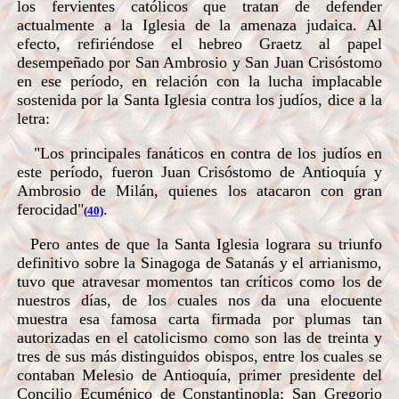
los fervientes católicos que tratan de defender
actualmente a la Iglesia de la amenaza judaica. Al
efecto, refiriéndose el hebreo Graetz al papel
desempeñado por San Ambrosio y San Juan Crisóstomo
en ese período, en relación con la lucha implacable
sostenida por la Santa Iglesia contra los judíos, dice a la
letra:
"Los principales fanáticos en contra de los judíos en
este período, fueron Juan Crisóstomo de Antioquía y
Ambrosio de Milán, quienes los atacaron con gran
ferocidad"
.
(40)
Pero antes de que la Santa Iglesia lograra su triunfo
definitivo sobre la Sinagoga de Satanás y el arrianismo,
tuvo que atravesar momentos tan críticos como los de
nuestros días, de los cuales nos da una elocuente
muestra esa famosa carta firmada por plumas tan
autorizadas en el catolicismo como son las de treinta y
tres de sus más distinguidos obispos, entre los cuales se
contaban Melesio de Antioquía, primer presidente del
Concilio Ecuménico de Constantinopla; San Gregorio