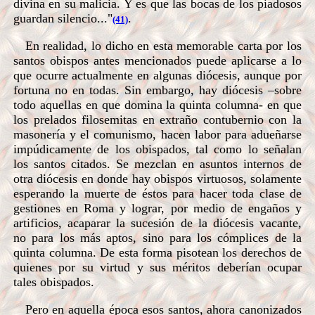
divina en su malicia. Y es que las bocas de los piadosos
guardan silencio..."
.
(41)
En realidad, lo dicho en esta memorable carta por los
santos obispos antes mencionados puede aplicarse a lo
que ocurre actualmente en algunas diócesis, aunque por
fortuna no en todas. Sin embargo, hay diócesis –sobre
todo aquellas en que domina la quinta columna- en que
los prelados filosemitas en extraño contubernio con la
masonería y el comunismo, hacen labor para adueñarse
impúdicamente de los obispados, tal como lo señalan
los santos citados. Se mezclan en asuntos internos de
otra diócesis en donde hay obispos virtuosos, solamente
esperando la muerte de éstos para hacer toda clase de
gestiones en Roma y lograr, por medio de engaños y
artificios, acaparar la sucesión de la diócesis vacante,
no para los más aptos, sino para los cómplices de la
quinta columna. De esta forma pisotean los derechos de
quienes por su virtud y sus méritos deberían ocupar
tales obispados.
Pero en aquella época esos santos, ahora canonizados