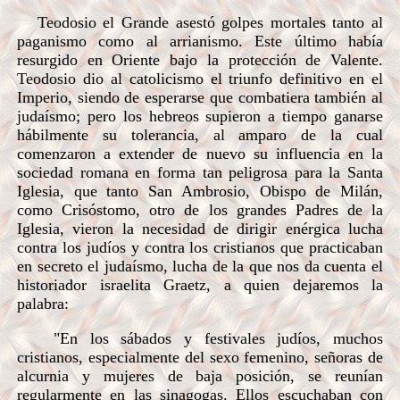
Teodosio el Grande asestó golpes mortales tanto al
paganismo como al arrianismo. Este último había
resurgido en Oriente bajo la protección de Valente.
Teodosio dio al catolicismo el triunfo definitivo en el
Imperio, siendo de esperarse que combatiera también al
judaísmo; pero los hebreos supieron a tiempo ganarse
hábilmente su tolerancia, al amparo de la cual
comenzaron a extender de nuevo su influencia en la
sociedad romana en forma tan peligrosa para la Santa
Iglesia, que tanto San Ambrosio, Obispo de Milán,
como Crisóstomo, otro de los grandes Padres de la
Iglesia, vieron la necesidad de dirigir enérgica lucha
contra los judíos y contra los cristianos que practicaban
en secreto el judaísmo, lucha de la que nos da cuenta el
historiador israelita Graetz, a quien dejaremos la
palabra:
"En los sábados y festivales judíos, muchos
cristianos, especialmente del sexo femenino, señoras de
alcurnia y mujeres de baja posición, se reunían
regularmente en las sinagogas. Ellos escuchaban con