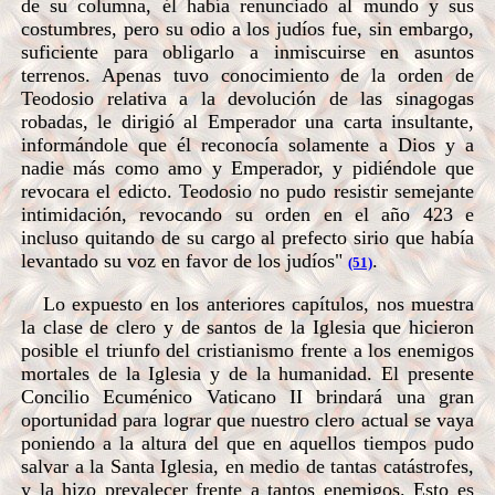
de su columna, él había renunciado al mundo y sus
costumbres, pero su odio a los judíos fue, sin embargo,
suficiente para obligarlo a inmiscuirse en asuntos
terrenos. Apenas tuvo conocimiento de la orden de
Teodosio relativa a la devolución de las sinagogas
robadas, le dirigió al Emperador una carta insultante,
informándole que él reconocía solamente a Dios y a
nadie más como amo y Emperador, y pidiéndole que
revocara el edicto. Teodosio no pudo resistir semejante
intimidación, revocando su orden en el año 423 e
incluso quitando de su cargo al prefecto sirio que había
levantado su voz en favor de los judíos"
.
(51)
Lo expuesto en los anteriores capítulos, nos muestra
la clase de clero y de santos de la Iglesia que hicieron
posible el triunfo del cristianismo frente a los enemigos
mortales de la Iglesia y de la humanidad. El presente
Concilio Ecuménico Vaticano II brindará una gran
oportunidad para lograr que nuestro clero actual se vaya
poniendo a la altura del que en aquellos tiempos pudo
salvar a la Santa Iglesia, en medio de tantas catástrofes,
y la hizo prevalecer frente a tantos enemigos. Esto es