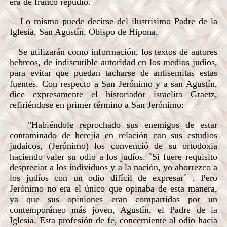
era de franco repudio.
Lo mismo puede decirse del ilustrísimo Padre de la
Iglesia, San Agustín, Obispo de Hipona.
Se utilizarán como información, los textos de autores
hebreos, de indiscutible autoridad en los medios judíos,
para evitar que puedan tacharse de antisemitas estas
fuentes. Con respecto a San Jerónimo y a san Agustín,
dice expresamente el historiador israelita Graetz,
refiriéndose en primer término a San Jerónimo:
"Habiéndole reprochado sus enemigos de estar
contaminado de herejía en relación con sus estudios
judaicos, (Jerónimo) los convenció de su ortodoxia
haciendo valer su odio a los judíos. `Si fuere requisito
despreciar a los individuos y a la nación, yo aborrezco a
los judíos con un odio difícil de expresar´ . Pero
Jerónimo no era el único que opinaba de esta manera,
ya que sus opiniones eran compartidas por un
contemporáneo más joven, Agustín, el Padre de la
Iglesia. Esta profesión de fe, concerniente al odio hacia