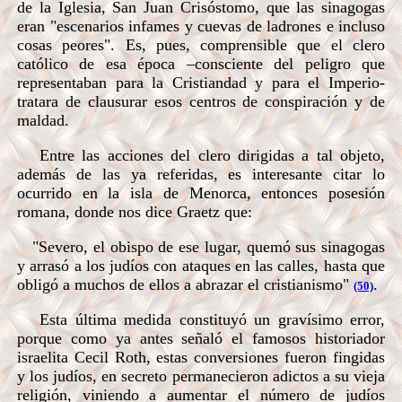
de la Iglesia, San Juan Crisóstomo, que las sinagogas
eran "escenarios infames y cuevas de ladrones e incluso
cosas peores". Es, pues, comprensible que el clero
católico de esa época –consciente del peligro que
representaban para la Cristiandad y para el Imperio-
tratara de clausurar esos centros de conspiración y de
maldad.
Entre las acciones del clero dirigidas a tal objeto,
además de las ya referidas, es interesante citar lo
ocurrido en la isla de Menorca, entonces posesión
romana, donde nos dice Graetz que:
"Severo, el obispo de ese lugar, quemó sus sinagogas
y arrasó a los judíos con ataques en las calles, hasta que
obligó a muchos de ellos a abrazar el cristianismo"
.
(50)
Esta última medida constituyó un gravísimo error,
porque como ya antes señaló el famosos historiador
israelita Cecil Roth, estas conversiones fueron fingidas
y los judíos, en secreto permanecieron adictos a su vieja
religión, viniendo a aumentar el número de judíos