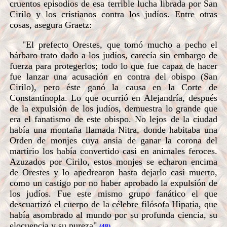
cruentos episodios de esa terrible lucha librada por San
Cirilo y los cristianos contra los judíos. Entre otras
cosas, asegura Graetz:
"El prefecto Orestes, que tomó mucho a pecho el
bárbaro trato dado a los judíos, carecía sin embargo de
fuerza para protegerlos; todo lo que fue capaz de hacer
fue lanzar una acusación en contra del obispo (San
Cirilo), pero éste ganó la causa en la Corte de
Constantinopla. Lo que ocurrió en Alejandría, después
de la expulsión de los judíos, demuestra lo grande que
era el fanatismo de este obispo. No lejos de la ciudad
había una montaña llamada Nitra, donde habitaba una
Orden de monjes cuya ansia de ganar la corona del
martirio los había convertido casi en animales feroces.
Azuzados por Cirilo, estos monjes se echaron encima
de Orestes y lo apedrearon hasta dejarlo casi muerto,
como un castigo por no haber aprobado la expulsión de
los judíos. Fue este mismo grupo fanático el que
descuartizó el cuerpo de la célebre filósofa Hipatia, que
había asombrado al mundo por su profunda ciencia, su
elocuencia y su pureza"
.
(48)