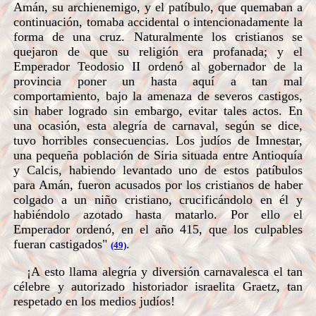
Amán, su archienemigo, y el patíbulo, que quemaban a
continuación, tomaba accidental o intencionadamente la
forma de una cruz. Naturalmente los cristianos se
quejaron de que su religión era profanada; y el
Emperador Teodosio II ordenó al gobernador de la
provincia poner un hasta aquí a tan mal
comportamiento, bajo la amenaza de severos castigos,
sin haber logrado sin embargo, evitar tales actos. En
una ocasión, esta alegría de carnaval, según se dice,
tuvo horribles consecuencias. Los judíos de Imnestar,
una pequeña población de Siria situada entre Antioquía
y Calcis, habiendo levantado uno de estos patíbulos
para Amán, fueron acusados por los cristianos de haber
colgado a un niño cristiano, crucificándolo en él y
habiéndolo azotado hasta matarlo. Por ello el
Emperador ordenó, en el año 415, que los culpables
fueran castigados"
.
(49)
¡A esto llama alegría y diversión carnavalesca el tan
célebre y autorizado historiador israelita Graetz, tan
respetado en los medios judíos!