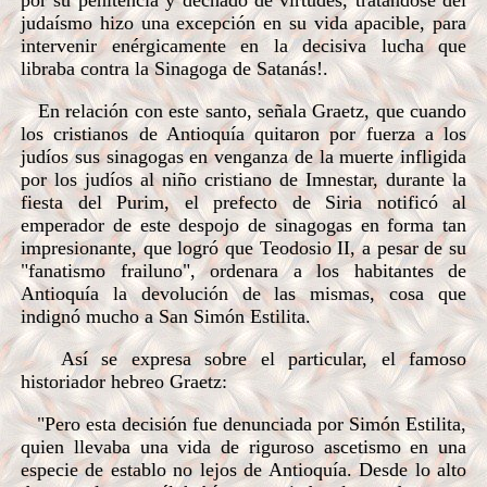
por su penitencia y dechado de virtudes, tratándose del
judaísmo hizo una excepción en su vida apacible, para
intervenir enérgicamente en la decisiva lucha que
libraba contra la Sinagoga de Satanás!.
En relación con este santo, señala Graetz, que cuando
los cristianos de Antioquía quitaron por fuerza a los
judíos sus sinagogas en venganza de la muerte infligida
por los judíos al niño cristiano de Imnestar, durante la
fiesta del Purim, el prefecto de Siria notificó al
emperador de este despojo de sinagogas en forma tan
impresionante, que logró que Teodosio II, a pesar de su
"fanatismo frailuno", ordenara a los habitantes de
Antioquía la devolución de las mismas, cosa que
indignó mucho a San Simón Estilita.
Así se expresa sobre el particular, el famoso
historiador hebreo Graetz:
"Pero esta decisión fue denunciada por Simón Estilita,
quien llevaba una vida de riguroso ascetismo en una
especie de establo no lejos de Antioquía. Desde lo alto