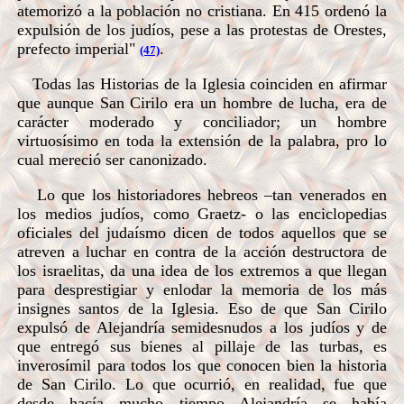
atemorizó a la población no cristiana. En 415 ordenó la
expulsión de los judíos, pese a las protestas de Orestes,
prefecto imperial"
.
(47)
Todas las Historias de la Iglesia coinciden en afirmar
que aunque San Cirilo era un hombre de lucha, era de
carácter moderado y conciliador; un hombre
virtuosísimo en toda la extensión de la palabra, pro lo
cual mereció ser canonizado.
Lo que los historiadores hebreos –tan venerados en
los medios judíos, como Graetz- o las enciclopedias
oficiales del judaísmo dicen de todos aquellos que se
atreven a luchar en contra de la acción destructora de
los israelitas, da una idea de los extremos a que llegan
para desprestigiar y enlodar la memoria de los más
insignes santos de la Iglesia. Eso de que San Cirilo
expulsó de Alejandría semidesnudos a los judíos y de
que entregó sus bienes al pillaje de las turbas, es
inverosímil para todos los que conocen bien la historia
de San Cirilo. Lo que ocurrió, en realidad, fue que
desde hacía mucho tiempo Alejandría se había