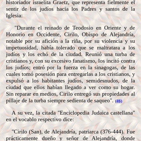
historiador israelita Graetz, que representa fielmente el
sentir de los judíos hacia los Padres y santos de la
Iglesia:
"Durante el reinado de Teodosio en Oriente y de
Honorio en Occidente, Cirilo, Obispo de Alejandría,
notable por su afición a la riña, por su violencia y su
impetuosidad, había tolerado que se maltratara a los
judíos y los echó de la ciudad. Reunió una turba de
cristianos y, con su excesivo fanatismo, los incitó contra
los judíos; entró por la fuerza en la sinagogas, de las
cuales tomó posesión para entregarlas a los cristianos, y
expulsó a los habitantes judíos, semidesnudos, de la
ciudad que ellos habían llegado a ver como su hogar.
Sin reparar en medios, Cirilo entregó sus propiedades al
pillaje de la turba siempre sedienta de saqueo".
(46)
A su vez, la citada "Enciclopedia Judaica castellana"
en el vocablo respectivo dice:
"Cirilo (San), de Alejandría, patriarca (376-444). Fue
prácticamente dueño y señor de Alejandría, donde