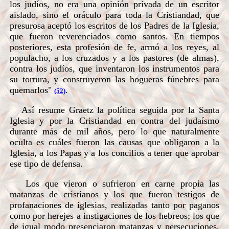
los judíos, no era una opinión privada de un escritor
aislado, sino el oráculo para toda la Cristiandad, que
presurosa aceptó los escritos de los Padres de la Iglesia,
que fueron reverenciados como santos. En tiempos
posteriores, esta profesión de fe, armó a los reyes, al
populacho, a los cruzados y a los pastores (de almas),
contra los judíos, que inventaron los instrumentos para
su tortura, y construyeron las hogueras fúnebres para
quemarlos"
.
(52)
Así resume Graetz la política seguida por la Santa
Iglesia y por la Cristiandad en contra del judaísmo
durante más de mil años, pero lo que naturalmente
oculta es cuáles fueron las causas que obligaron a la
Iglesia, a los Papas y a los concilios a tener que aprobar
ese tipo de defensa.
Los que vieron o sufrieron en carne propia las
matanzas de cristianos y los que fueron testigos de
profanaciones de iglesias, realizadas tanto por paganos
como por herejes a instigaciones de los hebreos; los que
de igual modo presenciaron matanzas y persecuciones,