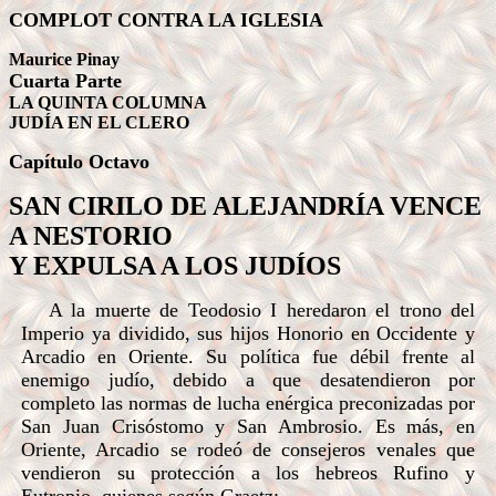
COMPLOT CONTRA LA IGLESIA
Maurice Pinay
Cuarta Parte
LA QUINTA COLUMNA
JUDÍA EN EL CLERO
Capítulo
Octavo
SAN CIRILO DE ALEJANDRÍA VENCE
A NESTORIO
Y EXPULSA A LOS JUDÍOS
A la muerte de Teodosio I heredaron el trono del
Imperio ya dividido, sus hijos Honorio en Occidente y
Arcadio en Oriente. Su política fue débil frente al
enemigo judío, debido a que desatendieron por
completo las normas de lucha enérgica preconizadas por
San Juan Crisóstomo y San Ambrosio. Es más, en
Oriente, Arcadio se rodeó de consejeros venales que
vendieron su protección a los hebreos Rufino y