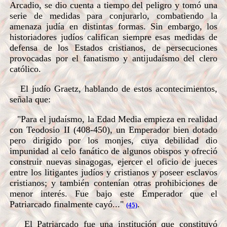
Arcadio, se dio cuenta a tiempo del peligro y tomó una
serie de medidas para conjurarlo, combatiendo la
amenaza judía en distintas formas. Sin embargo, los
historiadores judíos califican siempre esas medidas de
defensa de los Estados cristianos, de persecuciones
provocadas por el fanatismo y antijudaísmo del clero
católico.
El judío Graetz, hablando de estos acontecimientos,
señala que:
"Para el judaísmo, la Edad Media empieza en realidad
con Teodosio II (408-450), un Emperador bien dotado
pero dirigido por los monjes, cuya debilidad dio
impunidad al celo fanático de algunos obispos y ofreció
construir nuevas sinagogas, ejercer el oficio de jueces
entre los litigantes judíos y cristianos y poseer esclavos
cristianos; y también contenían otras prohibiciones de
menor interés. Fue bajo este Emperador que el
Patriarcado finalmente cayó..."
.
(45)
El Patriarcado fue una institución que constituyó