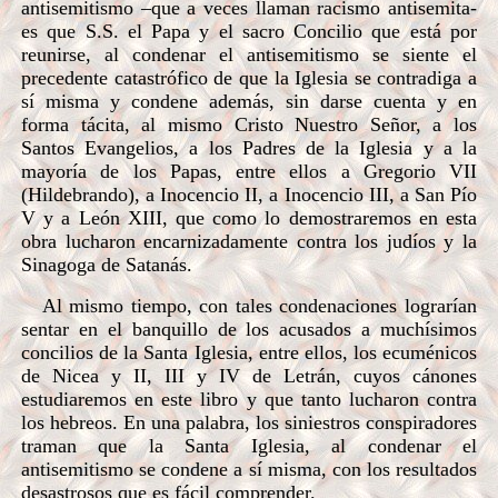
antisemitismo –que a veces llaman racismo antisemita-
es que S.S. el Papa y el sacro Concilio que está por
reunirse, al condenar el antisemitismo se siente el
precedente catastrófico de que la Iglesia se contradiga a
sí misma y condene además, sin darse cuenta y en
forma tácita, al mismo Cristo Nuestro Señor, a los
Santos Evangelios, a los Padres de la Iglesia y a la
mayoría de los Papas, entre ellos a Gregorio VII
(Hildebrando), a Inocencio II, a Inocencio III, a San Pío
V y a León XIII, que como lo demostraremos en esta
obra lucharon encarnizadamente contra los judíos y la
Sinagoga de Satanás.
Al mismo tiempo, con tales condenaciones lograrían
sentar en el banquillo de los acusados a muchísimos
concilios de la Santa Iglesia, entre ellos, los ecuménicos
de Nicea y II, III y IV de Letrán, cuyos cánones
estudiaremos en este libro y que tanto lucharon contra
los hebreos. En una palabra, los siniestros conspiradores
traman que la Santa Iglesia, al condenar el
antisemitismo se condene a sí misma, con los resultados
desastrosos que es fácil comprender.