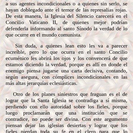
a sus agentes incondicionales o a quienes sin serlo, se
hayan doblegado ante el temor de las represalias rojas.
De esta manera, la Iglesia del Silencio carecerá en el
Concilio Vaticano II, de quienes mejor podrían
defenderla informando al santo Sínodo la verdad de lo
que ocurre en el mundo comunista.
Sin duda, a quienes lean esto les va a parecer
increíble, pero lo que ocurra en el santo Concilio
ecuménico les abrirá los ojos y los convencerá de que
estamos diciendo la verdad, porque es allí en donde el
enemigo piensa jugarse una carta decisiva, contando,
según asegura, con cómplices incondicionales en las
más altas jerarquías eclesiásticas.
Otro de los planes siniestros que fraguan es el de
lograr que la Santa Iglesia se contradiga a sí misma,
perdiendo con ello autoridad sobre los fieles, porque
luego proclamarán que una institución que se
contradice, no puede ser divina. Con este argumento
piensan dejar las iglesias desiertas y lograr que los
fieles pierdan toda su fe en el clero para que lo