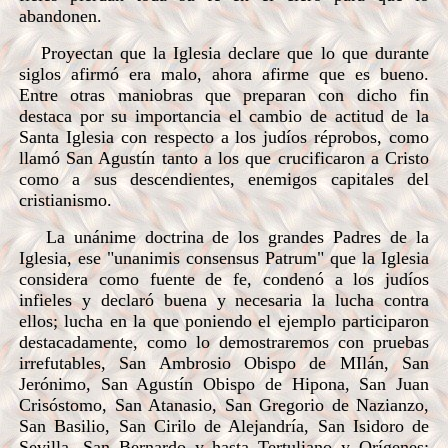
abandonen.
Proyectan que la Iglesia declare que lo que durante
siglos afirmó era malo, ahora afirme que es bueno.
Entre otras maniobras que preparan con dicho fin
destaca por su importancia el cambio de actitud de la
Santa Iglesia con respecto a los judíos réprobos, como
llamó San Agustín tanto a los que crucificaron a Cristo
como a sus descendientes, enemigos capitales del
cristianismo.
La unánime doctrina de los grandes Padres de la
Iglesia, ese "unanimis consensus Patrum" que la Iglesia
considera como fuente de fe, condenó a los judíos
infieles y declaró buena y necesaria la lucha contra
ellos; lucha en la que poniendo el ejemplo participaron
destacadamente, como lo demostraremos con pruebas
irrefutables, San Ambrosio Obispo de MIlán, San
Jerónimo, San Agustín Obispo de Hipona, San Juan
Crisóstomo, San Atanasio, San Gregorio de Nazianzo,
San Basilio, San Cirilo de Alejandría, San Isidoro de
Sevilla, San Bernardo y hasta Tertuliano y Orígenes;