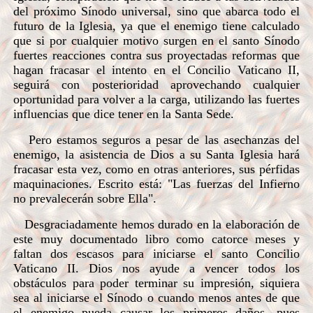
del próximo Sínodo universal, sino que abarca todo el
futuro de la Iglesia, ya que el enemigo tiene calculado
que si por cualquier motivo surgen en el santo Sínodo
fuertes reacciones contra sus proyectadas reformas que
hagan fracasar el intento en el Concilio Vaticano II,
seguirá con posterioridad aprovechando cualquier
oportunidad para volver a la carga, utilizando las fuertes
influencias que dice tener en la Santa Sede.
Pero estamos seguros a pesar de las asechanzas del
enemigo, la asistencia de Dios a su Santa Iglesia hará
fracasar esta vez, como en otras anteriores, sus pérfidas
maquinaciones. Escrito está: "Las fuerzas del Infierno
no prevalecerán sobre Ella".
Desgraciadamente hemos durado en la elaboración de
este muy documentado libro como catorce meses y
faltan dos escasos para iniciarse el
santo Concilio
Vaticano II. Dios nos ayude a vencer todos los
obstáculos para poder terminar su impresión, siquiera
sea al iniciarse el Sínodo o cuando menos antes de que
el enemigo pueda causar los primeros daños, pues