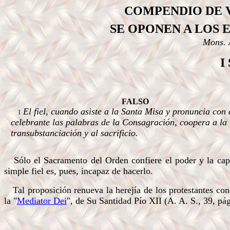
COMP
ENDIO DE
SE OPONEN
A LOS
Mons. 
I
FALSO
El fiel, cuando asiste a la Santa Misa y pronuncia con 
l
celebrante las palabras de la Consagración, coopera a la
transubstanciación y al sacrificio.
.
Sólo el Sacramento del Orden confiere el poder y la capac
simple fiel es, pues, incapaz de hacerlo.
Tal proposición renueva la herejía de los protestantes con
la "
Mediator Dei
", de Su Santidad Pío XII (A. A. S., 39, pág
.