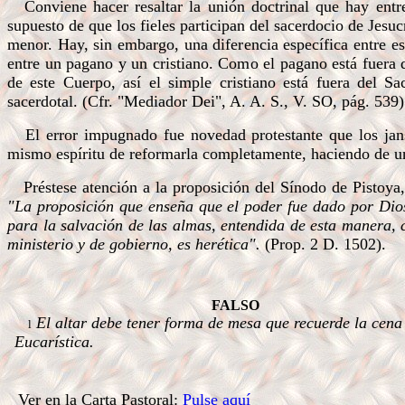
Conviene hacer resaltar la unión doctrinal que hay ent
supuesto de que los fieles participan del sacerdocio de Jesu
menor. Hay, sin embargo, una diferencia específica entre e
entre un pagano y un cristiano. Como el pagano está fuera d
de este Cuerpo, así el simple cristiano está fuera del S
sacerdotal. (Cfr. "Mediador Dei", A. A. S., V. SO, pág. 539)
El error impugnado fue novedad protestante que los jansen
mismo espíritu de reformarla completamente, haciendo de un
Préstese atención a la proposición del Sínodo de Pistoya,
"La proposición que enseña que el poder fue dado por Dios
para la salvación de las almas, entendida de esta manera, 
ministerio y de gobierno, es herética".
(Prop. 2 D. 1502).
.
FALSO
El altar debe tener forma de mesa que recuerde la cena
l
Eucarística.
.
.
Ver en la Carta Pastoral:
Pulse aquí