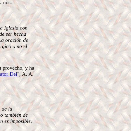
arios.
a Iglesia con
ede ser hecha
 La oración de
úrgico o no el
su provecho, y ha
ator Dei
", A. A.
 de la
no también de
ón es imposible.