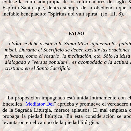
evítese la confusión propia de los reformadores del siglo X
Espíritu Santo, que, dentro siempre de la obediencia que l
inefable beneplácito: "Spiritus ubi vult spirat" (Jo. III, 8).
.
FALSO
Sólo se debe asistir a la Santa Misa siguiendo las palab
l
misal. Durante el Sacrificio se deben excluir las oraciones
privadas, como el rosario, la meditación, etc. Sólo la Misa
dialogada y "versus populum". es acomodada a la actitud 
cristiano en el Santo Sacrificio.
.
.
.
.
La proposición impugnada está unida íntimamente con el fa
Encíclica "
Mediator Dei
" aprueba y promueve el verdadero m
de la Sagrada Liturgia, merece aplausos. El mal empieza cu
propaga la piedad litúrgica. En esta consideración se ap
levantaron en el campo de la piedad litúrgica.