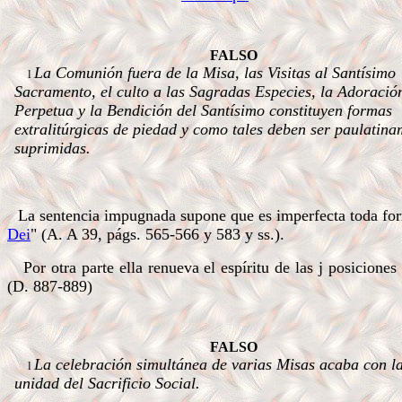
.a
FALSO
La Comunión fuera de la Misa, las Visitas al Santísimo
l
Sacramento, el culto a las Sagradas Especies, la Adoració
Perpetua y la Bendición del Santísimo constituyen formas
extralitúrgicas de piedad y como tales deben ser paulatina
suprimidas.
.
..
.
La sentencia impugnada supone que es imperfecta toda form
Dei
" (A. A 39, págs. 565-566 y 583 y ss.).
Por otra parte ella renueva el espíritu de las j posicione
(D. 887-889)
.a
FALSO
La celebración simultánea de varias Misas acaba con l
l
unidad del Sacrificio Social.
.