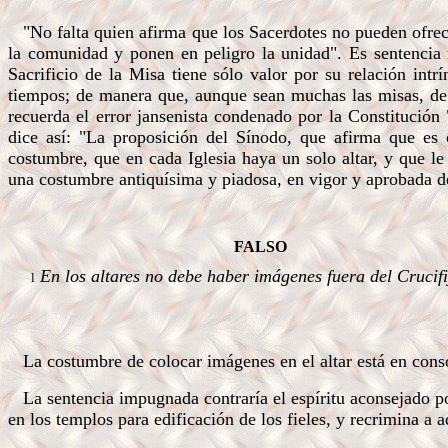
"No falta quien afirma que los Sacerdotes no pueden ofrece
la comunidad y ponen en peligro la unidad". Es sentencia
Sacrificio de la Misa tiene sólo valor por su relación intr
tiempos; de manera que, aunque sean muchas las misas, d
recuerda el error jansenista condenado por la Constitución
dice así: "La proposición del Sínodo, que afirma que es 
costumbre, que en cada Iglesia haya un solo altar, y que le 
una costumbre antiquísima y piadosa, en vigor y aprobada des
.a
FALSO
En los altares no debe haber imágenes fuera del Crucifi
l
.
.
.
La costumbre de colocar imágenes en el altar está en conson
La sentencia impugnada contraría el espíritu aconsejado po
en los templos para edificación de los fieles, y recrimina a 