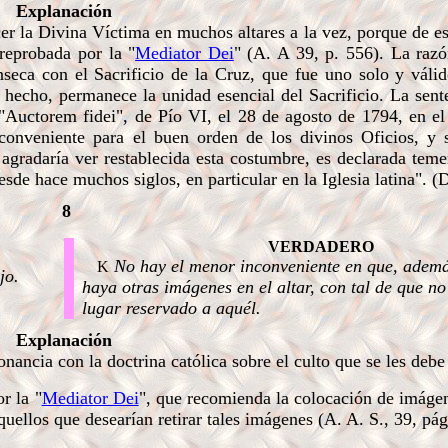
Explanación
r la Divina Víctima en muchos altares a la vez, porque de e
 reprobada por la
"
Mediator Dei
" (A. A 39, p. 556). La razó
ínseca con el Sacrificio de la Cruz, que fue uno solo y váli
e hecho,
permanece la unidad esencial del Sacrificio. La sen
 "Auctorem fidei", de Pío VI, el 28 de agosto de 1794, en e
conveniente para el buen orden de los divinos Oficios, y 
agradaría ver restablecida esta costumbre, es declarada temer
de hace muchos siglos, en particular en la Iglesia latina". (
8
VERDADERO
No hay el menor inconveniente en que, además
K
jo.
haya otras imágenes en el altar, con tal de que no
lugar reservado a aquél.
Explanación
ancia con la doctrina católica sobre el culto que se les debe 
r la "
Mediator Dei
", que recomienda la colocación de imágen
aquellos que desearían retirar tales imágenes (A. A. S., 39, pá