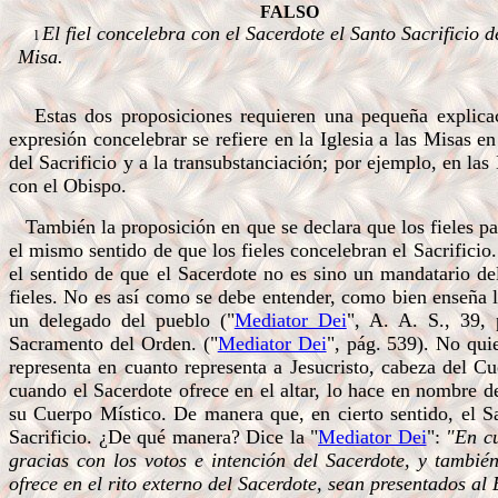
FALSO
El fiel concelebra con el Sacerdote el Santo Sacrificio d
l
Misa.
.
Estas dos proposiciones requieren una pequeña explicaci
expresión concelebrar se refiere en la Iglesia a las Misas 
del Sacrificio y a la transubstanciación; por ejemplo, en la
con el Obispo.
También la proposición en que se declara que los fieles par
el mismo sentido de que los fieles concelebran el Sacrificio
el sentido de que el Sacerdote no es sino un mandatario del
fieles. No es así como se debe entender, como bien enseña l
un delegado del pueblo ("
Mediator Dei
", A. A. S., 39, 
Sacramento del Orden. ("
Mediator Dei
", pág. 539). No quie
representa en cuanto representa a Jesucristo, cabeza del Cu
cuando el Sacerdote ofrece en el altar, lo hace en nombre 
su Cuerpo Místico. De manera que, en cierto sentido, el Sa
Sacrificio. ¿De qué manera? Dice la "
Mediator Dei
":
"En cu
gracias con los votos e intención del Sacerdote, y tambi
ofrece en el rito externo del Sacerdote, sean presentados a