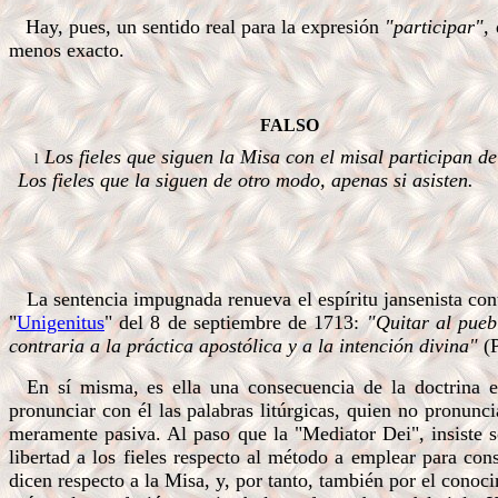
Hay, pues, un sentido real para la expresión
"participar",
menos exacto.
.
FALSO
Los fieles que siguen la Misa con el misal participan de
l
Los fieles que la siguen de otro modo, apenas si asisten.
.
.
.
..
.
La sentencia impugnada renueva el espíritu jansenista co
"
Unigenitus
" del 8 de septiembre de 1713:
"Quitar al puebl
contraria a la práctica apostólica y a la intención divina"
(
En sí misma, es ella una consecuencia de la doctrina e
pronunciar con él las palabras litúrgicas, quien no pronuncia
meramente pasiva. Al paso que la "Mediator Dei", insiste s
libertad a los fieles respecto al método a emplear para con
dicen respecto a la Misa, y, por tanto, también por el conoci