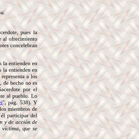
sa.
cerdote, pues la
e al ofrecimiento
dotes concelebran
s la entienden en
s la entienden en
 representa a los
e, de hecho no es
acerdote por el
nte al pueblo. Lo
i
", pág. 538). Y
s los miembros de
él participar del
n y de acción de
 víctima, que se