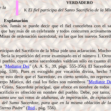
VERDADERO
e la
El fiel participa del Santo Sacrificio de la Mi
K
Explanación
ón. Jamás se puede decir que el fiel concelebra con el sa
en que hay más de un celebrante y todos concurren activament
s Misas de ordenación sacerdotal, en las que los nuevos Sacer
ticipan del Sacrificio de la Misa pide una aclaración. Mucho
. Sería la repetición del error examinado en el número 1. Otro
 pueblo, cuyos actos sacerdotales valdrían sólo en cuanto él
a "
Mediator Dei
" (A. A. S., 39, págs. 555-356). El Sacerdot
pág. 538). Pues es escogido por vocación divina, hecho S
re esto decir que el Sacerdote, en cierto sentido, no represe
erpo Místico, del cual los fieles son miembros "
Mediator De
de Cristo, Sacerdote principal, que ofrece en nombre de todo
crificio es ofrecido en nombre del pueblo. Debe, por tanto, 
anto une sus votos de alabanza, de impetraci
ón, de expiació
én del Sumo Sacerdote, para que en la misma oblación de la
l Eterno Padre"
(
Ibid
., pág. 556).