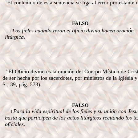
El contenido de esta sentencia se liga al error protestante
.a
FALSO
Los
fieles cuando rezan el oficio divino hacen oración
l
litúrgica.
.
.
.
.
.
.
"El Oficio divino es la oración del Cuerpo Místico de Crist
de ser hecha por los sacerdotes, por ministros de la Iglesia y
S., 39, pág. 573).
.a
FALSO
Para la vida espiritual de los fieles y su unión con Jesu
l
basta que participen de los actos litúrgicos recitando los te
oficiales.
.
.
.