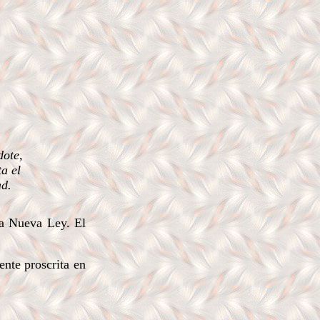
dote,
a el
ad.
la Nueva Ley. El
ente proscrita en