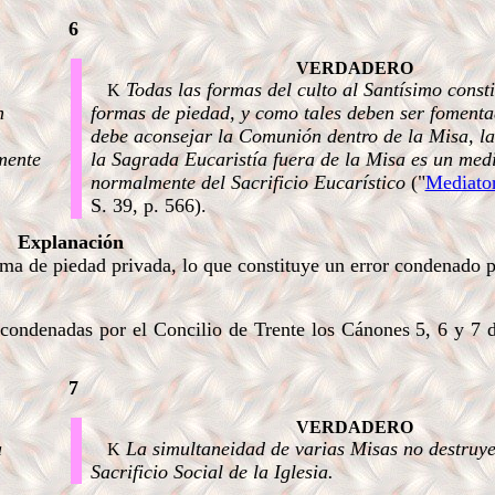
6
VERDADERO
Todas las formas del culto al Santísimo const
K
n
formas de piedad, y como tales deben ser foment
debe aconsejar la Comunión dentro de la Misa, la
mente
la Sagrada Eucaristía fuera de la Misa es un medi
normalmente del Sacrificio Eucarístico
("
Mediato
S. 39, p. 566).
Explanación
a de piedad privada, lo que constituye un error condenado p
s condenadas por el Concilio de Trente los Cánones 5, 6 y 7 
7
VERDADERO
a
La simultaneidad de varias Misas no destruye
K
Sacrificio Social de la Iglesia.