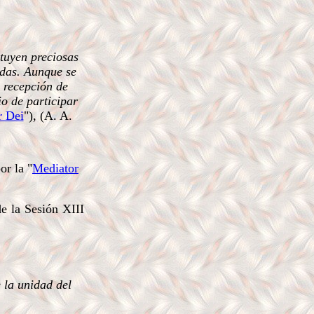
ituyen preciosas
adas. Aunque se
 recepción de
o de participar
r Dei
"), (A. A.
or la "
Mediator
de la Sesión XIII
 la unidad del