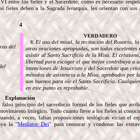
VI entre los fieles y el Sacerdote; cómo es necesario respeta
os fieles deben a la Sagrada Jerarquía, les orientan con sus
4
VERDADERO
El uso del misal, la recitación del Rosario, l
K
ras del
otras oraciones apropiadas, son todos excelentes
asistir al Santo Sacrificio de la Misa. El cristiano
libertad para escoger el que mejor contribuya a u
del
intenciones de Jesucristo y del Sacerdote que cele
métodos de asistencia a la Misa, aprobados por la
son buenos para oír el Santo Sacrificio. Cualquie
en este punto es reprobable.
Explanación
lso principio del sacerdocio formal de los fieles que arri
ovimiento litúrgico. Todo cuanto lleve a los fieles al conoc
ando, a veces, falsas proposiciones teológicas vician el esp
oya la "
Mediator Dei
" para censurar y condenar las extra