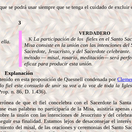
que se podrá usar siempre que se tenga el cuidado de excluir 
3
VERDADERO
La participación de los fieles en el Santo Sacr
K
 ella.
Misa consiste en la unión con las intenciones del
Sacerdote, Jesucristo, y del Sacerdote celebrante.
método — misal, rosario, meditación— será perfec
eficaz para producir esta unión.
Explanación
ntenido en esta proposición de Quesnell condenada por
Cleme
o fiel este consuelo de unir su voz a la voz de toda la Igle
Prop. n. 86, D. 1.436).
rrónea de que el fiel concelebra con el Sacerdote
la Sant
se esas palabras no participaría de la Misa, asistiría apenas a
obre la unión con las intenciones de Jesucristo y del celebr
seguir esa finalidad. Estamos lejos de desaconsejar el interé
miento del misal, de las oraciones y ceremonias del Santo Sacr