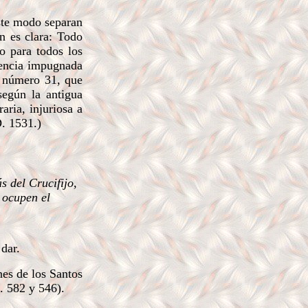
ste modo separan
n es clara: Todo
do para todos los
tencia impugnada
l número 31, que
según la antigua
aria, injuriosa a
D. 1531.)
 del Crucifijo,
 ocupen el
dar.
es de los Santos
g. 582 y 546).