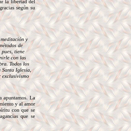
r la libertad del
 gracias según su
a meditación y
 métodos de
, pues, tiene
nirle con las
bra. Todos los
 Santa Iglesia,
r exclusivismo
ba apuntamos. La
imiento y al amor
íritu con que se
vagancias que se