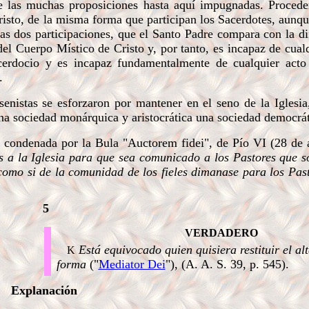
re las muchas proposiciones hasta aquí impugnadas. Proceden
cristo, de la misma forma que participan los Sacerdotes, aunq
sas dos participaciones, que el Santo Padre compara con la d
el Cuerpo Místico de Cristo y, por tanto, es incapaz de cual
acerdocio y es incapaz fundamentalmente de cualquier acto
.
istas se esforzaron por mantener en el seno de la Iglesia,
a sociedad monárquica y aristocrática una sociedad democrát
 condenada por la Bula "Auctorem fidei", de Pío VI (28 de 
 a la Iglesia para que sea comunicado a los Pastores que so
como si de la comunidad de los fieles dimanase para los Past
5
VERDADERO
Está equivocado quien quisiera restituir el al
K
forma
("
Mediator Dei
"), (A. A. S. 39, p. 545).
Explanación