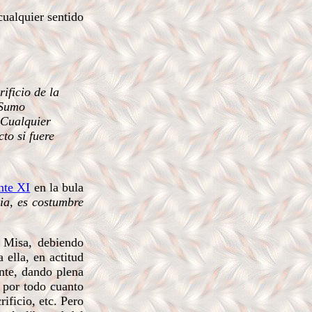
cualquier sentido
ificio de la
 Sumo
 Cualquier
to si fuere
nte XI
en la bula
sia, es costumbre
a Misa, debiendo
 ella, en actitud
ante, dando plena
s por todo cuanto
ificio, etc. Pero