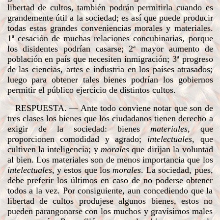
libertad de cultos, también podrán permitirla cuando es
grandemente útil a la sociedad; es así que puede producir
todas estas grandes conveniencias morales y materiales.
1ª cesación de muchas relaciones concubinarias, porque
los disidentes podrían casarse; 2ª mayor aumento de
población en país que necesiten inmigración; 3ª progreso
de las ciencias, artes e industria en los países atrasados;
luego para obtener tales bienes podrían los gobiernos
permitir el público ejercicio de distintos cultos.
RESPUESTA
. — Ante todo conviene notar que son de
tres clases los bienes que los ciudadanos tienen derecho a
exigir de la sociedad: bienes
materiales
, que
proporcionen comodidad y agrado;
intelectuales
, que
cultiven la inteligencia; y
morales
que dirijan la voluntad
al bien. Los materiales son de menos importancia que los
intelectuales
, y estos que los
morales
. La sociedad, pues,
debe preferir los últimos en caso de no poderse obtener
todos a la vez. Por consiguiente, aun concediendo que la
libertad de cultos produjese algunos bienes, estos no
pueden parangonarse con los muchos y gravísimos males