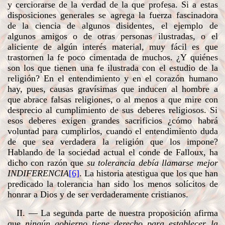
y cerciorarse de la verdad de la que profesa. Si a estas
disposiciones generales se agrega la fuerza fascinadora
de la ciencia de algunos disidentes, el ejemplo de
algunos amigos o de otras personas ilustradas, o el
aliciente de algún interés material, muy fácil es que
trastornen la fe poco cimentada de muchos. ¿Y quiénes
son los que tienen una fe ilustrada con el estudio de la
religión? En el entendimiento y en el corazón humano
hay, pues, causas gravísimas que inducen al hombre a
que abrace falsas religiones, o al menos a que mire con
desprecio al cumplimiento de sus deberes religiosos. Si
esos deberes exigen grandes sacrificios ¿cómo habrá
voluntad para cumplirlos, cuando el entendimiento duda
de que sea verdadera la religión que los impone?
Hablando de la sociedad actual el conde de Falloux, ha
dicho con razón que
su tolerancia debía llamarse mejor
INDIFERENCIA
[6]
. La historia atestigua que los que han
predicado la tolerancia han sido los menos solícitos de
honrar a Dios y de ser verdaderamente cristianos.
II. — La segunda parte de nuestra proposición afirma
que
ningún gobierno tiene derecho para establecer la