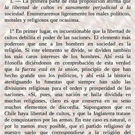
I. — La primera parte de esta proposición afirma que
la libertad de cultos es sumamente perjudicial a la
sociedad
. Enumeraremos ligeramente los males políticos,
morales y religiosos que ocasiona.
1° En primer lugar, es incuestionable que la libertad de
cultos debilita el poder de las naciones. El elemento más
poderoso que une a los hombres en sociedad es la
religión. Si este elemento se divide, se dividen también
los más caros intereses de los hombres. Ahí está la
filosofía diciéndonos en comprobación de esta verdad
que
la fuerza está en la unión
, principio de que han
hecho grande uso los políticos, y ahí está la historia
atestiguando lo funestas que siempre han sido las
divisiones religiosas para el orden y prosperidad de las
naciones. «Si, pues, una nación se halla dividida en
muchas religiones, claro es que conserva en su seno
muchos elementos de discordia. Supongamos que en
Chile haya libertad de cultos, y que la Inglaterra tratase
de conquistarnos por las armas. En este caso es natural, o
por lo menos muy posible, que el partido religioso de
nuestro suelo que correspondiese a la religión del