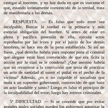
castigar al inocente, y no hay duda en que es inocente el
que, estando íntimamente convencido de la verdad, trata
de manifestarla a los demás.
RESPUESTA
. — Es falso que todo error sea
inculpable. Buscar la verdad es la primaria y más
esencial obligación del hombre. Si antes de estar en
plena y pacífica posesión de ella, ejecuta actos
reprobados por las leyes y por el juicio de los demás
hombres, se hace reo de la pena establecida. Si así no
fuese, ¿qué derecho habría para imponer pena al criminal
que alegase estar bien convencido de que era lícita la
acción por la cual se le condena? ¿Que asesino habría
que no recurriese a la convicción que tenía de practicar
un acto de santidad al sumir el puñal en el pecho de la
víctima? Además, ¿es o no culpable el socialista que
mata a un supremo gobernante, convencido de que hace
un acto laudable y santo? Luego es falso el principio de
la inculpabilidad del error; luego hay errores criminales.
5ª
DIFICULTAD
. — Si se concede que por evitar
grandes males sociales pueden los gobiernos autorizar la