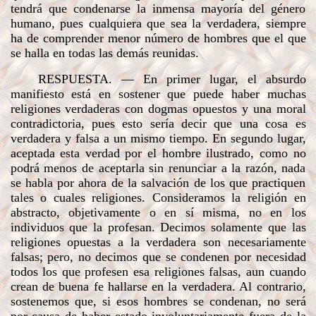
tendrá que condenarse la inmensa mayoría del género
humano, pues cualquiera que sea la verdadera, siempre
ha de comprender menor número de hombres que el que
se halla en todas las demás reunidas.
RESPUESTA
. — En primer lugar, el absurdo
manifiesto está en sostener que puede haber muchas
religiones verdaderas con dogmas opuestos y una moral
contradictoria, pues esto sería decir que una cosa es
verdadera y falsa a un mismo tiempo. En segundo lugar,
aceptada esta verdad por el hombre ilustrado, como no
podrá menos de aceptarla sin renunciar a la razón, nada
se habla por ahora de la salvación de los que practiquen
tales o cuales religiones. Consideramos la religión en
abstracto, objetivamente o en sí misma, no en los
individuos que la profesan. Decimos solamente que las
religiones opuestas a la verdadera son necesariamente
falsas; pero, no decimos que se condenen por necesidad
todos los que profesen esa religiones falsas, aun cuando
crean de buena fe hallarse en la verdadera. Al contrario,
sostenemos que, si esos hombres se condenan, no será
por causa de haber estado involuntariamente fuera de la