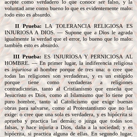
acepte como verdadero lo que conoce ser falso, y la
voluntad ame como bueno lo que es evidentemente malo:
todo esto es absurdo.
II Prueba:
LA TOLERANCIA RELIGIOSA ES
INJURIOSA A DIOS
. — Supone que a Dios le agrada
igualmente la verdad que el error, lo bueno que lo malo:
también esto es absurdo.
III Prueba:
ES INJURIOSA Y PERNICIOSA AL
HOMBRE
. — En primer lugar, la indiferencia religiosa
es
injuriosa
al hombre porque de tres una: o cree que
todas las religiones son verdaderas, y es un estúpido
porque tiene como verdaderas a religiones
contradictorias, tanto al Cristianismo que enseña que
Jesucristo es Dios, como al Islamismo que lo tiene por
puro hombre, tanto al Catolicismo que exige buenas
obras para salvarse, como al Protestantismo que no las
exige: o cree que una sola es verdadera, y es hipócrita si
aprueba y practica las demás; o juzga que todas son
falsas, y hace injuria a Dios, daña a la sociedad; y es
hipócrita, si practica alguna de ellas. En segundo lugar,