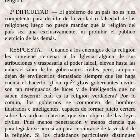
religión.
2ª
DIFICULTAD
. — El gobierno de un país no es juez
competente para decidir de la verdad o falsedad de las
religiones; luego no puede mandar que la religión del
país sea una exclusivamente, ni prohibir el público
ejercicio de las demás.
RESPUESTA
. — Cuando a los enemigos de la religión
les conviene cercenar a la Iglesia alguna de sus
atribuciones y traspasarla al poder laical, elevan hasta las
nubes el saber de los gobernantes civiles; pero, tampoco
dejan de envilecerlos demasiado siempre que les haga
cuenta el hacerlo. ¿Con qué? ¿Los gobernantes civiles
son tan menguados de luces y de inteligencia que no
saben discernir cuál es la religión verdadera? Por lo
común, los gobiernos se componen de hombres
ilustrados e inteligentes, capaces de formar juicio certero
sobre las arduas materias que son objeto de las leyes
civiles. Pues menos penetración y menos ciencia que
para legislar se necesitan para cerciorarse de la verdad de
la religión. Si los ciudadanos particulares distinguen