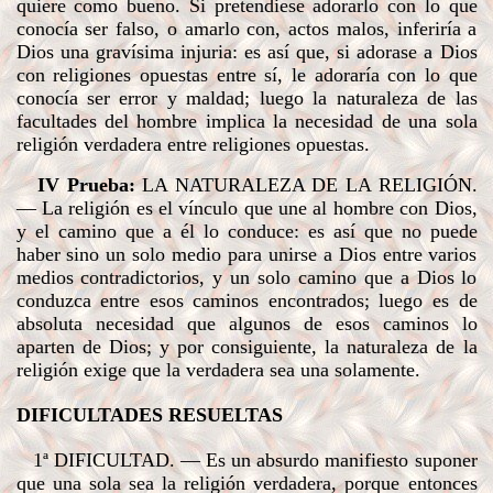
quiere como bueno. Si pretendiese adorarlo con lo que
conocía ser falso, o amarlo con, actos malos, inferiría a
Dios una gravísima injuria: es así que, si adorase a Dios
con religiones opuestas entre sí, le adoraría con lo que
conocía ser error y maldad; luego la naturaleza de las
facultades del hombre implica la necesidad de una sola
religión verdadera entre religiones opuestas.
IV Prueba:
LA NATURALEZA DE LA RELIGIÓN
.
— La religión es el vínculo que une al hombre con Dios,
y el camino que a él lo conduce: es así que no puede
haber sino un solo medio para unirse a Dios entre varios
medios contradictorios, y un solo camino que a Dios lo
conduzca entre esos caminos encontrados; luego es de
absoluta necesidad que algunos de esos caminos lo
aparten de Dios; y por consiguiente, la naturaleza de la
religión exige que la verdadera sea una solamente.
DIFICULTADES RESUELTAS
1ª DIFICULTAD
. — Es un absurdo manifiesto suponer
que una sola sea la religión verdadera, porque entonces