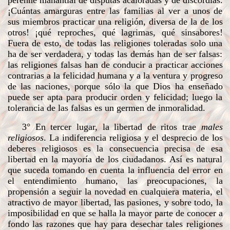
perenne manantial de disputas acaloradas y de discordias.
¡Cuántas amarguras entre las familias al ver a unos de
sus miembros practicar una religión, diversa de la de los
otros! ¡qué reproches, qué lagrimas, qué sinsabores!
Fuera de esto, de todas las religiones toleradas solo una
ha de ser verdadera, y todas las demás han de ser falsas:
las religiones falsas han de conducir a practicar acciones
contrarias a la felicidad humana y a la ventura y progreso
de las naciones, porque sólo la que Dios ha enseñado
puede ser apta para producir orden y felicidad; luego la
tolerancia de las falsas es un germen de inmoralidad.
3° En tercer lugar, la libertad de ritos trae
males
religiosos
. La indiferencia religiosa y el desprecio de los
deberes religiosos es la consecuencia precisa de esa
libertad en la mayoría de los ciudadanos. Así es natural
que suceda tomando en cuenta la influencia del error en
el entendimiento humano, las preocupaciones, la
propensión a seguir la novedad en cualquiera materia, el
atractivo de mayor libertad, las pasiones, y sobre todo, la
imposibilidad en que se halla la mayor parte de conocer a
fondo las razones que hay para desechar tales religiones