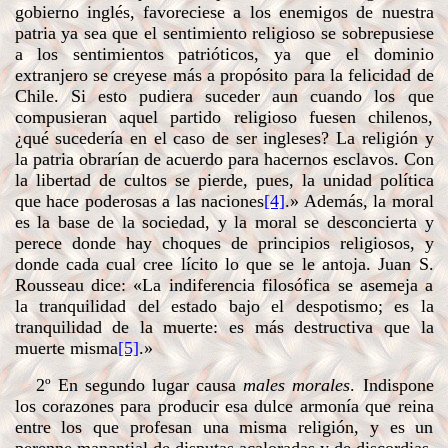
gobierno inglés, favoreciese a los enemigos de nuestra
patria ya sea que el sentimiento religioso se sobrepusiese
a los sentimientos patrióticos, ya que el dominio
extranjero se creyese más a propósito para la felicidad de
Chile. Si esto pudiera suceder aun cuando los que
compusieran aquel partido religioso fuesen chilenos,
¿qué sucedería en el caso de ser ingleses? La religión y
la patria obrarían de acuerdo para hacernos esclavos. Con
la libertad de cultos se pierde, pues, la unidad política
que hace poderosas a las naciones
[4]
.» Además, la moral
es la base de la sociedad, y la moral se desconcierta y
perece donde hay choques de principios religiosos, y
donde cada cual cree lícito lo que se le antoja. Juan S.
Rousseau dice: «La indiferencia filosófica se asemeja a
la tranquilidad del estado bajo el despotismo; es la
tranquilidad de la muerte: es más destructiva que la
muerte misma
[5]
.»
2º En segundo lugar causa
males morales
. Indispone
los corazones para producir esa dulce armonía que reina
entre los que profesan una misma religión, y es un