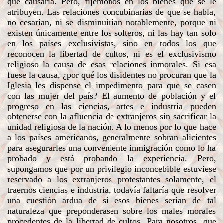
que causaría. Pero, fijémonos en los bienes que se le
atribuyen. Las relaciones concubinarias de que se habla,
no cesarían, ni se disminuirían notablemente, porque ni
existen únicamente entre los solteros, ni las hay tan solo
en los países exclusivistas, sino en todos los que
reconocen la libertad de cultos, ni es el exclusivismo
religioso la causa de esas relaciones inmorales. Si esa
fuese la causa, ¿por qué los disidentes no procuran que la
Iglesia les dispense el impedimento para que se casen
con las mujer del país? El aumento de población y el
progreso en las ciencias, artes e industria pueden
obtenerse con la afluencia de extranjeros sin sacrificar la
unidad religiosa de la nación. A lo menos por lo que hace
a los países americanos, generalmente sobran alicientes
para asegurarles una conveniente inmigración como lo ha
probado y está probando la experiencia. Pero,
supongamos que por un privilegio inconcebible estuviese
reservado a los extranjeros protestantes solamente, el
traernos ciencias e industria, todavía faltaría que resolver
una cuestión ardua de si esos bienes serían de tal
naturaleza que preponderasen sobre los males morales
procedentes de la libertad de cultos. Para nosotros, que