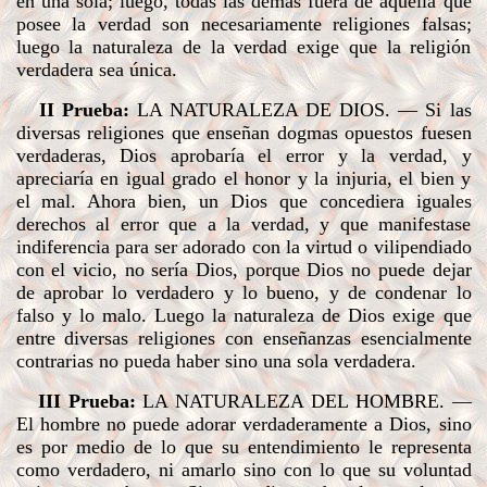
en una sola; luego, todas las demás fuera de aquella que
posee la verdad son necesariamente religiones falsas;
luego la naturaleza de la verdad exige que la religión
verdadera sea única.
II Prueba:
LA NATURALEZA DE DIOS
. — Si las
diversas religiones que enseñan dogmas opuestos fuesen
verdaderas, Dios aprobaría el error y la verdad, y
apreciaría en igual grado el honor y la injuria, el bien y
el mal. Ahora bien, un Dios que concediera iguales
derechos al error que a la verdad, y que manifestase
indiferencia para ser adorado con la virtud o vilipendiado
con el vicio, no sería Dios, porque Dios no puede dejar
de aprobar lo verdadero y lo bueno, y de condenar lo
falso y lo malo. Luego la naturaleza de Dios exige que
entre diversas religiones con enseñanzas esencialmente
contrarias no pueda haber sino una sola verdadera.
III Prueba:
LA NATURALEZA DEL HOMBRE
. —
El hombre no puede adorar verdaderamente a Dios, sino
es por medio de lo que su entendimiento le representa
como verdadero, ni amarlo sino con lo que su voluntad