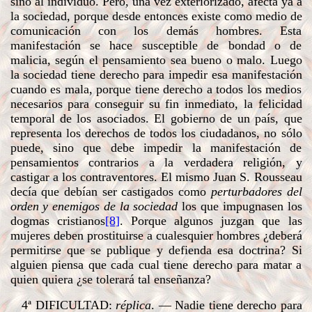
sino al individuo. Pero, una vez exteriorizado, afecta ya a
la sociedad, porque desde entonces existe como medio de
comunicación con los demás hombres. Esta
manifestación se hace susceptible de bondad o de
malicia, según el pensamiento sea bueno o malo. Luego
la sociedad tiene derecho para impedir esa manifestación
cuando es mala, porque tiene derecho a todos los medios
necesarios para conseguir su fin inmediato, la felicidad
temporal de los asociados. El gobierno de un país, que
representa los derechos de todos los ciudadanos, no sólo
puede, sino que debe impedir la manifestación de
pensamientos contrarios a la verdadera religión, y
castigar a los contraventores. El mismo Juan S. Rousseau
decía que debían ser castigados como
perturbadores del
orden y enemigos de la sociedad
los que impugnasen los
dogmas cristianos
[8]
. Porque algunos juzgan que las
mujeres deben prostituirse a cualesquier hombres ¿deberá
permitirse que se publique y defienda esa doctrina? Si
alguien piensa que cada cual tiene derecho para matar a
quien quiera ¿se tolerará tal enseñanza?
4ª
DIFICULTAD
:
réplica
. — Nadie tiene derecho para