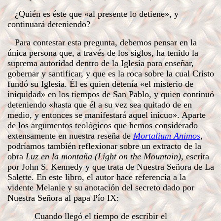
¿Quién es éste que «al presente lo detiene», y
continuará deteniendo?
Para contestar esta pregunta, debemos pensar en la
única persona que, a través de los siglos, ha tenido la
suprema autoridad dentro de la Iglesia para enseñar,
gobernar y santificar, y que es la roca sobre la cual Cristo
fundó su Iglesia. Él es quien detenía «el misterio de
iniquidad» en los tiempos de San Pablo, y quien continuó
deteniendo «hasta que él a su vez sea quitado de en
medio, y entonces se manifestará aquel inicuo». Aparte
de los argumentos teológicos que hemos considerado
extensamente en nuestra reseña de
Mortalium Animos
,
podríamos también reflexionar sobre un extracto de la
obra
Luz en la montaña (Light on the Mountain),
escrita
por John S. Kennedy y que trata de Nuestra Señora de La
Salette. En este libro, el autor hace referencia a la
vidente Melanie y su anotación del secreto dado por
Nuestra Señora al papa Pío IX:
Cuando llegó el tiempo de escribir el