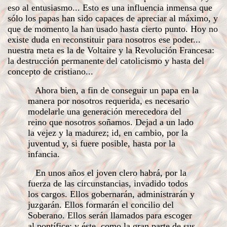
eso al entusiasmo... Esto es una influencia inmensa que
sólo los papas han sido capaces de apreciar al máximo, y
que de momento la han usado hasta cierto punto. Hoy no
existe duda en reconstituir para nosotros ese poder...
nuestra meta es la de Voltaire y la Revolución Francesa:
la destrucción permanente del catolicismo y hasta del
concepto de cristiano...
Ahora bien, a fin de conseguir un papa en la
manera por nosotros requerida, es necesario
modelarle una generación merecedora del
reino que nosotros soñamos. Dejad a un lado
la vejez y la madurez; id, en cambio, por la
juventud y, si fuere posible, hasta por la
infancia.
En unos años el joven clero habrá, por la
fuerza de las circunstancias, invadido todos
los cargos. Ellos gobernarán, administrarán y
juzgarán. Ellos formarán el concilio del
Soberano. Ellos serán llamados para escoger
al pontífice; y éste, como la gran parte de sus