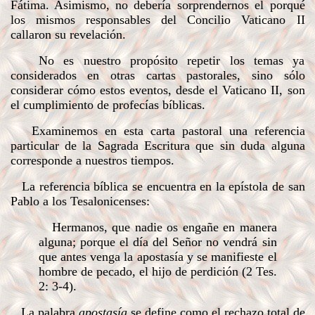
Fátima. Asimismo, no debería sorprendernos el porqué
los mismos responsables del Concilio Vaticano II
callaron su revelación.
No es nuestro propósito repetir los temas ya
considerados en otras cartas pastorales, sino sólo
considerar cómo estos eventos, desde el Vaticano II, son
el cumplimiento de profecías bíblicas.
Examinemos en esta carta pastoral una referencia
particular de la Sagrada Escritura que sin duda alguna
corresponde a nuestros tiempos.
La referencia bíblica se encuentra en la epístola de san
Pablo a los Tesalonicenses:
Hermanos, que nadie os engañe en manera
alguna; porque el día del Señor no vendrá sin
que antes venga la apostasía y se manifieste el
hombre de pecado, el hijo de perdición (2 Tes.
2: 3-4).
La palabra
apostasía
se define como el rechazo total de