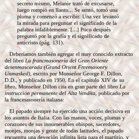
secreto mismo, Melanie trató de excusarse,
luego rompió en llanto... Se sentó, tomó una
pluma y comenzó a escribir. Una vez levantó
la mirada para preguntar el significado de la
palabra infaliblemente. [...] Poco después
preguntó por la grafía y el significado de
anticristo (pág. 131).
Deberíamos también agregar el muy conocido extracto
del libro
La francmasonería del Gran Oriente
desenmascarada (Grand Orient Freemasonry
Unmasked),
escrito por Monseñor George F. Dillon,
D.D., y publicado en 1950. En el capítulo XIV de su
libro, Monseñor Dillon cita en gran parte del libro
La
instrucción permanente del Alta Vendita,
publicado por
la francmasonería italiana:
El papado siempre ha ejercido una acción decisiva en
los asuntos de Italia. Con las manos, voces, plumas y
corazones de sus innumerables obispos, sacerdotes,
monjes, monjas y gente de todas latitudes, el papado
encuentra una devoción infinita lista para el martirio, y