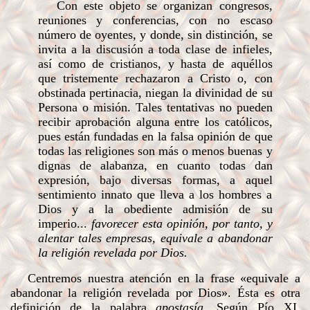
Con este objeto se organizan congresos,
reuniones y conferencias, con no escaso
número de oyentes, y donde, sin distinción, se
invita a la discusión a toda clase de infieles,
así como de cristianos, y hasta de aquéllos
que tristemente rechazaron a Cristo o, con
obstinada pertinacia, niegan la divinidad de su
Persona o misión. Tales tentativas no pueden
recibir aprobación alguna entre los católicos,
pues están fundadas en la falsa opinión de que
todas las religiones son más o menos buenas y
dignas de alabanza, en cuanto todas dan
expresión, bajo diversas formas, a aquel
sentimiento innato que lleva a los hombres a
Dios y a la obediente admisión de su
imperio...
favorecer esta opinión, por tanto, y
alentar tales empresas, equivale a abandonar
la religión revelada por Dios.
Centremos nuestra atención en la frase «equivale a
abandonar la religión revelada por Dios». Ésta es otra
definición de la palabra
apostasía.
Según Pío XI,