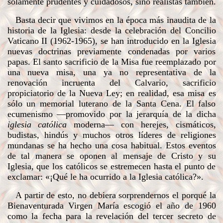
solamente prudentes y cuidadosos, sino realistas también.
Basta decir que vivimos en la época más inaudita de la
historia de la Iglesia: desde la celebración del Concilio
Vaticano II (1962-1965), se han introducido en la Iglesia
nuevas doctrinas previamente condenadas por varios
papas. El santo sacrificio de la Misa fue reemplazado por
una nueva misa, una ya no representativa de la
renovación incruenta del Calvario, sacrificio
propiciatorio de la Nueva Ley; en realidad, esa misa es
sólo un memorial luterano de la Santa Cena. El falso
ecumenismo —promovido por la jerarquía de la dicha
iglesia católica
moderna— con herejes, cismáticos,
budistas, hindús y muchos otros líderes de religiones
mundanas se ha hecho una cosa habitual. Estos eventos
de tal manera se oponen al mensaje de Cristo y su
Iglesia, que los católicos se estremecen hasta el punto de
exclamar: «¡Qué le ha ocurrido a la Iglesia católica?».
A partir de esto, no debiera sorprendernos el porqué la
Bienaventurada Virgen María escogió el año de 1960
como la fecha para la revelación del tercer secreto de