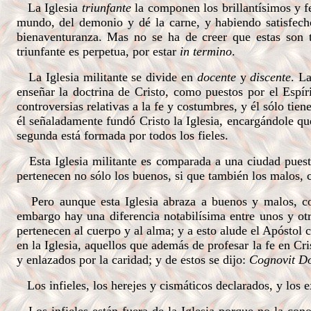
La Iglesia
triunfante
la componen los brillantísimos y fe
mundo, del demonio y dé la carne, y habiendo satisfech
bienaventuranza. Mas no se ha de creer que estas son tr
triunfante es perpetua, por estar
in termino
.
La Iglesia militante se divide en
docente
y
discente
. L
enseñar la doctrina de Cristo, como puestos por el Espír
controversias relativas a la fe y costumbres, y él sólo tie
él señaladamente fundó Cristo la Iglesia, encargándole que
segunda está formada por todos los fieles.
Esta Iglesia militante es comparada a una ciudad puesta 
pertenecen no sólo los buenos, si que también los malos, 
Pero aunque esta Iglesia abraza a buenos y malos, como
embargo hay una diferencia notabilísima entre unos y otr
pertenecen al cuerpo y al alma; y a esto alude el Apóstol
en la Iglesia, aquellos que además de profesar la fe en Cri
y enlazados por la caridad; y de estos se dijo:
Cognovit Do
Los infieles, los herejes y cismáticos declarados, y los 