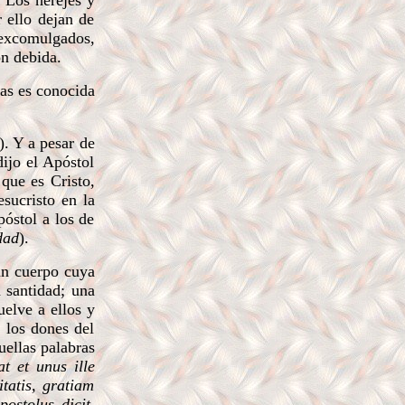
 Los herejes y
r ello dejan de
s excomulgados,
ón debida.
las es conocida
). Y a pesar de
dijo el Apóstol
que es Cristo,
esucristo en la
póstol a los de
dad
).
un cuerpo cuya
a santidad; una
elve a ellos y
, los dones del
uellas palabras
t et unus ille
tatis, gratiam
postolus dicit,