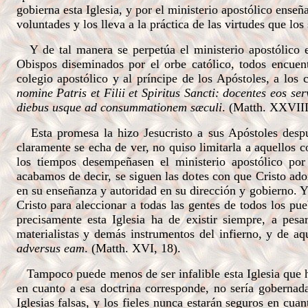
gobierna esta Iglesia, y por el ministerio apostólico enseñ
voluntades y los lleva a la práctica de las virtudes que los 
Y de tal manera se perpetúa el ministerio apostólico e
Obispos diseminados por el orbe católico, todos encuen
colegio apostólico y al príncipe de los Apóstoles, a los 
nomine Patris et Filii et Spiritus Sancti: docentes eos
diebus usque ad consummationem sæculi
. (Matth. XXVIII
Esta promesa la hizo Jesucristo a sus Apóstoles despué
claramente se echa de ver, no quiso limitarla a aquellos c
los tiempos desempeñasen el ministerio apostólico por
acabamos de decir, se siguen las dotes con que Cristo adorn
en su enseñanza y autoridad en su dirección y gobierno. Y p
Cristo para aleccionar a todas las gentes de todos los pue
precisamente esta Iglesia ha de existir siempre, a pesa
materialistas y demás instrumentos del infierno, y de aq
adversus eam
. (Matth. XVI, 18).
Tampoco puede menos de ser infalible esta Iglesia que ha
en cuanto a esa doctrina corresponde, no sería gobernada
Iglesias falsas, y los fieles nunca estarán seguros en cu