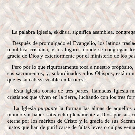
L
a palabra Iglesia,
significa asamblea, congrega
ekklhsia
,
Después de promulgado el Evangelio, los latinos trasla
república cristiana, y los lugares donde se congregan lo
gracia de Dios y exteriormente por el ministerio de los pa
Pero por lo que rigurosamente toca a nuestro propósito, Ig
sus sacramentos, y, subordinados a los Obispos, están un
que es su cabeza visible en la tierra.
Esta Iglesia consta de tres partes, llamadas Iglesia mi
cristianos que viven en la tierra, luchando con los tres 
La Iglesia
purgante
la forman las almas de aquellos qu
mundo sin haber satisfecho plenamente a Dios por sus cul
eterna por los méritos de Cristo y la gracia de sus Sacra
justos que han de purificarse de faltas leves o culpas venia