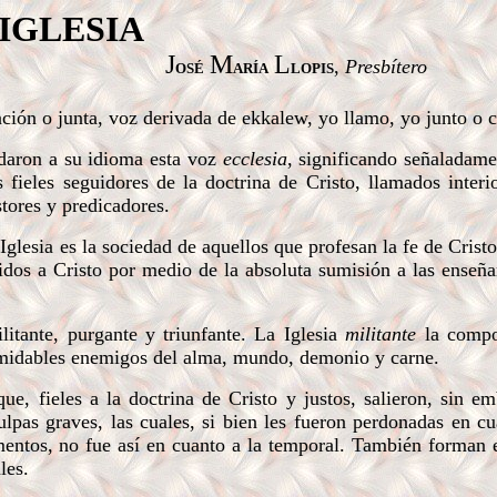
IGLESIA
J
M
L
osé
aría
lopis
,
Presbítero
ción o junta, voz derivada de ekkalew, yo llamo, yo junto o 
daron a su idioma esta voz
ecclesia
, significando señaladame
s fieles seguidores de la doctrina de Cristo, llamados inter
stores y predicadores.
lesia es la sociedad de aquellos que profesan la fe de Cristo
idos a Cristo por medio de la absoluta sumisión a las enseña
litante, purgante y triunfante. La Iglesia
militante
la compon
formidables enemigos del alma, mundo, demonio y carne.
e, fieles a la doctrina de Cristo y justos, salieron, sin em
pas graves, las cuales, si bien les fueron perdonadas en cu
mentos, no fue así en cuanto a la temporal. También forman e
les.