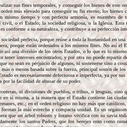
lizar sus fines temporales, y conseguir los bienes de este o
orden más elevado para conseguir su fin eterno, los bienes c
n mismo tiempo y con perfecta armonía, es miembro de tr
 civil, o el Estado; la sociedad religiosa, o la Iglesia. Esta 
es conforme a su naturaleza, y contribuye a su perfección ínte
a sociedad perfecta, porque reúne a toda la humanidad en una 
era, porque están ordenados a los mismos fines. No así el E
ndo así una
división
de los otros Estados, o lo que es lo mismo
or tener intereses encontrados; y por otra no puede repartir 
que no sean en perjuicio de algunos, ni sostenerse sino a costa
á más o menos basada sobre la fuerza, principal sostén de los
stado es necesariamente defectuosa e imperfecta, ya por sus 
 por la facilidad de abusar de su poder.
onteras, ni divisiones de pueblos, o tribus, o lenguas, sino 
e en sí misma, a la manera que el Estado contiene las ciudad
lemanes, etc.; en el orden religioso no hay más que católicos,
orman la más estrecha y compacta unidad. Es un organism
era que un árbol robusto y lozano vivifica con su savia tod
ndamente los santos Padres, que los herejes eran como rama