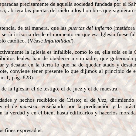
separadas precisamente de aquella sociedad fundada por el Sa
sa, abriera las puertas del cielo a los hombres que siguieran
stencia, de tal manera, que las
puertas del infierno
(metáfora 
sería irrisoria desde el momento en que esa Iglesia fuese fal
blo católico. (Véase
Infalibilidad
).
ivamente la Iglesia es infalible, como lo es, ella sola es la 
úbditos leales, han de obedecer a su madre, que gobernada p
ar y desatar en la tierra lo que ha de quedar atado y desata
te, conviene tener presente lo que dijimos al principio de es
mo 1, pág. 828).
e la Iglesia: el de testigo, el de juez y el de maestra.
rdades y hechos recibidos de Cristo; el de
juez
, dirimiendo 
; y el de
maestra
, enseñando por la predicación y la práct
n la verdad y en el bien, hasta edificarlos y hacerlos morad
s fines expresados: