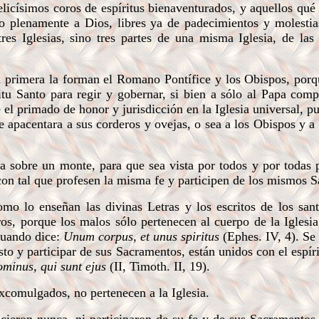
licísimos coros de espíritus bienaventurados, y aquellos qué 
o plenamente a Dios, libres ya de padecimientos y molestia
es Iglesias, sino tres partes de una misma Iglesia, de las 
a primera la forman el Romano Pontífice y los Obispos, porqu
itu Santo para regir y gobernar, si bien a sólo al Papa comp
ne el primado de honor y jurisdicción en la Iglesia universal, p
 apacentara a sus corderos y ovejas, o sea a los Obispos y a l
sobre un monte, para que sea vista por todos y por todas pa
con tal que profesen la misma fe y participen de los mismos 
 lo enseñan las divinas Letras y los escritos de los sant
os, porque los malos sólo pertenecen al cuerpo de la Iglesia
 cuando dice:
Unum corpus, et unus spiritus
(Ephes. IV, 4). Se
sto y participar de sus Sacramentos, están unidos con el espíri
minus, qui sunt ejus
(II, Timoth. II, 19).
excomulgados, no pertenecen a la Iglesia.