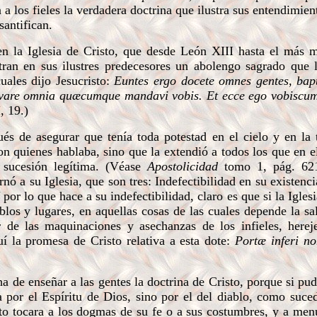
a a los fieles la verdadera doctrina que ilustra sus entendimie
santifican.
n la Iglesia de Cristo, que desde León XIII hasta el más 
tran en sus ilustres predecesores un abolengo sagrado que 
cuales dijo Jesucristo:
Euntes ergo docete omnes gentes, bapt
 servare omnia quæcumque mandavi vobis. Et ecce ego vobisc
, 19.)
s de asegurar que tenía toda potestad en el cielo y en la 
on quienes hablaba, sino que la extendió a todos los que en e
 sucesión legítima. (Véase
Apostolicidad
tomo 1, pág. 621
ó a su Iglesia, que son tres: Indefectibilidad en su existencia
or lo que hace a su indefectibilidad, claro es que si la Iglesi
blos y lugares, en aquellas cosas de las cuales depende la sa
r de las maquinaciones y asechanzas de los infieles, hereje
uí la promesa de Cristo relativa a esta dote:
Portæ inferi n
 de enseñar a las gentes la doctrina de Cristo, porque si pu
 por el Espíritu de Dios, sino por el del diablo, como suce
anto tocara a los dogmas de su fe o a sus costumbres, y a me