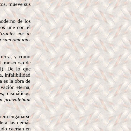
ntos, mueve sus
moderno de los
los une con el
izantes eos in
um sum omnibus
tierra, y como
l transcurso de
). De lo que
, infalibilidad
a es la obra de
lvación eterna,
s, cismáticos,
on prævalebunt
diera engañarse
de a las demás
nudo caerían en