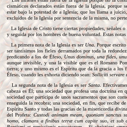
Los infieles están fuera de la Iglesia porque no la cono
cismáticos declarados están fuera de la Iglesia, porque s
estar bajo la potestad de a Iglesia; que los llama a juic
excluidos de la Iglesia por sentencia de la misma, no pert
La Iglesia de Cristo tiene ciertas propiedades, señales o n
y seguida por los hombres de buena voluntad. Estas notas 
La primera nota de la Iglesia es ser
Una
. Porque escrito
ser tantísimos los fieles derramados por toda la redondez
predicando a los de Éfeso,
Unus dominus, una fides, un
aunque invisible, y una la visible que es el Romano Pont
tierra; y uno mismo es el Espíritu que da la gracia a los 
Éfeso, cuando les exhorta diciendo sean:
Solliciti servare
La segunda nota de la Iglesia es ser
Santa
. Efectivame
cabeza es Él; una sociedad que profesa una doctrina en q
sociedad que participa de unos sacramentos que son como 
enseguida la recobra; una sociedad, en fin, que recibe d
Espíritu Santo y todas las gracias de la misericordia divin
del Profeta:
Custodi animam meam, quoniam sanctus 
homo, clamans a finibus terræ cum capite suo, et sub c
Baptismi et remissionis peccatorum... Si christiani omnes