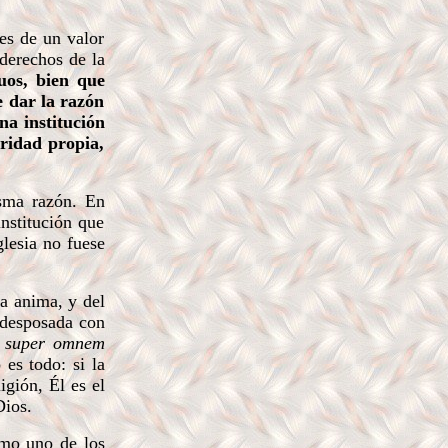
es de un valor
 derechos de la
uos, bien que
e dar la razón
na institución
oridad propia,
sma razón. En
institución que
glesia no fuese
la anima, y del
á desposada con
t super omnem
es todo: si la
igión, Él es el
Dios.
omo uno de los