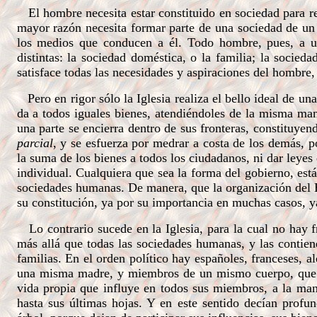
El hombre necesita estar constituido en sociedad para rea
mayor razón necesita formar parte de una sociedad de un 
los medios que conducen a él. Todo hombre, pues, a u
distintas: la sociedad doméstica, o la familia; la sociedad
satisface todas las necesidades y aspiraciones del hombre, 
Pero en rigor sólo la Iglesia realiza el bello ideal de un
da a todos iguales bienes, atendiéndoles de la misma man
una parte se encierra dentro de sus fronteras, constituye
parcial
, y se esfuerza por medrar a costa de los demás, p
la suma de los bienes a todos los ciudadanos, ni dar leyes 
individual. Cualquiera que sea la forma del gobierno, est
sociedades humanas. De manera, que la organización del E
su constitución, ya por su importancia en muchas casos, ya
Lo contrario sucede en la Iglesia, para la cual no hay fr
más allá que todas las sociedades humanas, y las contien
familias. En el orden político hay españoles, franceses, a
una misma madre, y miembros de un mismo cuerpo, que f
vida propia que influye en todos sus miembros, a la man
hasta sus últimas hojas. Y en este sentido decían profu