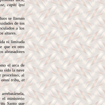
se, capiti ipsi
iduos se llaman
quidades de tos
nculados a los
s altares.
ida ni limitada
te que en otro
os abrasadores
omo el arca de
ha sido la nave
r proceloso, al
 omni tribu, et
 arrebatársela,
 el ministerio
ritu Santo que