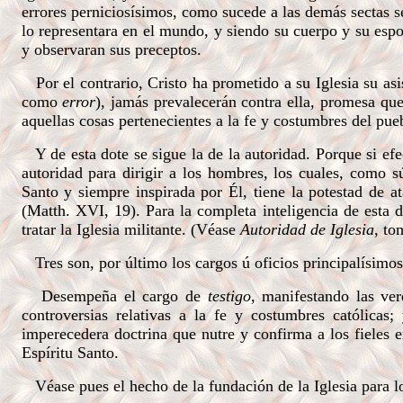
errores perniciosísimos, como sucede a las demás sectas 
lo representara en el mundo, y siendo su cuerpo y su espo
y observaran sus preceptos.
Por el contrario, Cristo ha prometido a su Iglesia su asi
como
error
), jamás prevalecerán contra ella, promesa que 
aquellas cosas pertenecientes a la fe y costumbres del pue
Y de esta dote se sigue la de la autoridad. Porque si efect
autoridad para dirigir a los hombres, los cuales, como s
Santo y siempre inspirada por Él, tiene la potestad de at
(Matth. XVI, 19). Para la completa inteligencia de esta do
tratar la Iglesia militante. (Véase
Autoridad de Iglesia
, to
Tres son, por último los cargos ú oficios principalísimos d
Desempeña el cargo de
testigo
, manifestando las ve
controversias relativas a la fe y costumbres católicas
imperecedera doctrina que nutre y confirma a los fieles e
Espíritu Santo.
Véase pues el hecho de la fundación de la Iglesia para lo