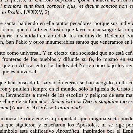
si membra sunt facti corporis ejus, et dicunt sanctos non es
,
in Psalm
. LXXXV, 2).
e santa, habiendo en ella tantos pecadores, porque sus indiv
tismo, que da la fe en Cristo, que lavó con su sangre las ini
uirir la santidad en virtud de los méritos del Redentor, vi
n, San Pablo y otros innumerables santos que veneramos en lo
nto como universal. Y en efecto: una sociedad que no está ceñ
s fronteras de los pueblos y difunde su fe, lo mismo en es
que en África, entre los hielos del Norte como bajo los ray
 que es universal.
ue han buscado la salvación eterna se han acogido a ella c
ron y pululan siempre en el mundo, sólo la Iglesia de Cristo 
, llevándolos a través de los escollos y peligros de este ma
de ella y de su fundador:
Redemisti nos Deo in sanguine tuo ex
gnum
(Apoc. V, 9) (Véase
Catolicidad
).
l manera le conviene esta propiedad, que ninguna secta puede
a que siguieron y enseñaron los Apóstoles, ni se rige por
 símbolo este calificativo
Apostólica
, inspirados por el Espí