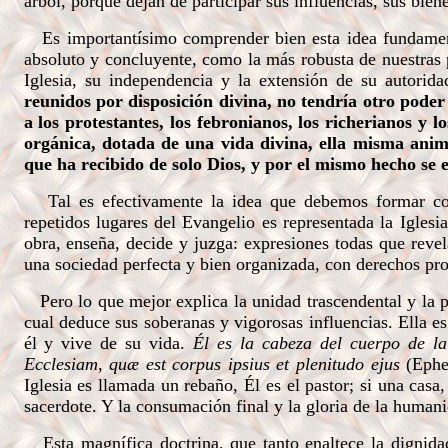
árbol, porque dejan de participar sus influencias, sus bien
Es importantísimo comprender bien esta idea fundament
absoluto y concluyente, como la más robusta de nuestras p
Iglesia, su independencia y la extensión de su autorid
reunidos por disposición divina, no tendría otro pode
a los protestantes, los febronianos, los richerianos y l
orgánica, dotada de una vida divina, ella misma anima
que ha recibido de solo Dios, y por el mismo hecho se 
Tal es efectivamente la idea que debemos formar conf
repetidos lugares del Evangelio es representada la Igles
obra, enseña, decide y juzga: expresiones todas que revel
una sociedad perfecta y bien organizada, con derechos pro
Pero lo que mejor explica la unidad trascendental y la per
cual deduce sus soberanas y vigorosas influencias. Ella e
él y vive de su vida.
Él es la cabeza del cuerpo de la
Ecclesiam, quæ est corpus ipsius et plenitudo ejus
(Ephes
Iglesia es llamada un rebaño, Él es el pastor; si una casa,
sacerdote. Y la consumación final y la gloria de la humani
Esta magnífica doctrina, que tanto enaltece la dignidad