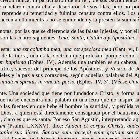
cieron nunca, ni participaron de su fe y de sus Sacramentos.
e rebelaron contra ella y desertaron de sus filas, pero no po
io, reprende su temeridad y fulmina censura contra ellos. Lo
enecen a ella mientras no se enmienden y la presten la sumisi
otas, por las que se diferencia de las falsas Iglesias, y por el
son las cuatro siguientes.
Una, Santa, Católica y Apostólica
.
 está:
una est columba mea, una est speciosa mea
(Cant. vi, 8
 de la tierra, una es la doctrina que profesan, porque como 
um baptisma
(Ephes. IV). Además una también es su cabeza, 
ífice, sucesor del príncipe de los Apóstoles, y Vicario de J
fieles y la paz a sus corazones, según aquellas palabras del A
 unitatem spiritus in vinculo pacis
. (Ephes. IV, 3). (Véase
Uni
nte. Una sociedad que tiene por fundador a Cristo, y forma 
ue no se encuentra una palabra ni una letra que no inspire l
las fuentes en que bebe el hombre la santidad, y perdida vu
e Dios, a quien está directamente consagrada por el bautismo
a, claro es que es santa. Por eso San Agustín, interpretando aq
sum
(Psalm. LXXXV), dice:
Audeat et corpus Christi, audea
apite suo dicere, Sanctus sum: accepit enim gratiam sancti
 et fideles, in Chrissto baptizati, ipsum induerunt, sicut A