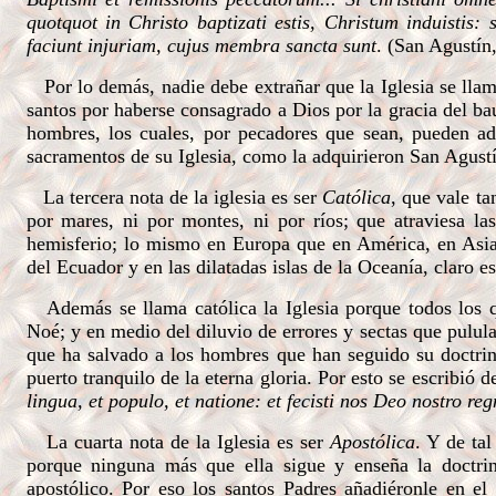
quotquot in Christo baptizati estis, Christum induistis: 
faciunt injuriam, cujus membra sancta sunt
. (San Agustín
Por lo demás, nadie debe extrañar que la Iglesia se llam
santos por haberse consagrado a Dios por la gracia del bau
hombres, los cuales, por pecadores que sean, pueden adq
sacramentos de su Iglesia, como la adquirieron San Agustí
La tercera nota de la iglesia es ser
Católica
, que vale ta
por mares, ni por montes, ni por ríos; que atraviesa la
hemisferio; lo mismo en Europa que en América, en Asia 
del Ecuador y en las dilatadas islas de la Oceanía, claro es
Además se llama católica la Iglesia porque todos los q
Noé; y en medio del diluvio de errores y sectas que pulula
que ha salvado a los hombres que han seguido su doctrina
puerto tranquilo de la eterna gloria. Por esto se escribió 
lingua, et populo, et natione: et fecisti nos Deo nostro re
La cuarta nota de la Iglesia es ser
Apostólica
. Y de ta
porque ninguna más que ella sigue y enseña la doctrin
apostólico. Por eso los santos Padres añadiéronle en el