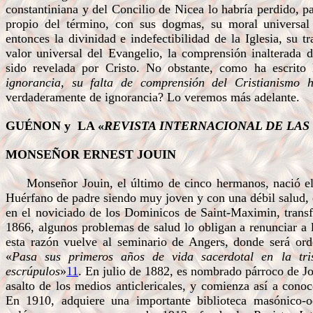
constantiniana y del Concilio de Nicea lo habría perdido, pa
propio del término, con sus dogmas, su moral universal
entonces la divinidad e indefectibilidad de la Iglesia, su t
valor universal del Evangelio, la comprensión inalterada 
sido revelada por Cristo. No obstante, como ha escrito
ignorancia, su falta de comprensión del Cristianismo h
verdaderamente de ignorancia? Lo veremos más adelante.
GUÉNON y LA «
REVISTA INTERNACIONAL DE LAS
MONSEÑOR ERNEST JOUIN
Monseñor Jouin, el último de cinco hermanos, nació el
Huérfano de padre siendo muy joven y con una débil salud
en el noviciado de los Dominicos de Saint-Maximin, transf
1866, algunos problemas de salud lo obligan a renunciar a l
esta razón vuelve al seminario de Angers, donde será ord
«
Pasa sus primeros años de vida sacerdotal en la tris
escrúpulos
»
11
. En julio de 1882, es nombrado párroco de Joi
asalto de los medios anticlericales, y comienza así a conoc
En 1910, adquiere una importante biblioteca masónico-o