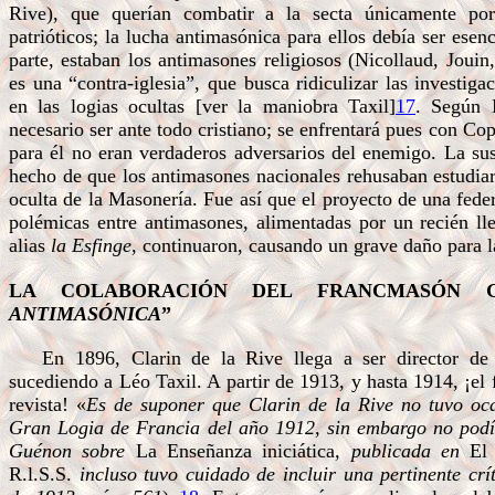
Rive), que querían combatir a la secta únicamente por
patrióticos; la lucha antimasónica para ellos debía ser esen
parte, estaban los antimasones religiosos (Nicollaud, Jouin
es una “contra-iglesia”, que busca ridiculizar las investiga
en las logias ocultas [ver la maniobra Taxil]
17
. Según 
necesario ser ante todo cristiano; se enfrentará pues con Co
para él no eran verdaderos adversarios del enemigo. La sust
hecho de que los antimasones nacionales rehusaban estudiar 
oculta de la Masonería. Fue así que el proyecto de una fede
polémicas entre antimasones, alimentadas por un recién l
alias
la Esfinge
, continuaron, causando un grave daño para 
LA COLABORACIÓN DEL FRANCMASÓN 
ANTIMASÓNICA
”
En 1896, Clarin de la Rive llega a ser director d
sucediendo a Léo Taxil. A partir de 1913, y hasta 1914, ¡e
revista! «
Es de suponer que Clarin de la Rive no tuvo ocas
Gran Logia de Francia del año 1912, sin embargo no podía
Guénon sobre
La Enseñanza iniciática
,
publicada en
El
R.l.S.S.
incluso tuvo cuidado de incluir una pertinente cr