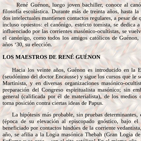
René Guénon, luego joven bachiller, conoce al canón
filosofía escolástica. Durante más de treinta años, hasta l
dos intelectuales mantienen contactos regulares, a pesar de 
incluso opuestos: el canónigo, estricto tomista, se dedica 
influenciado por las corrientes masónico-ocultistas, se vue
el canónigo, como todos los amigos católicos de Guénon, i
años ‘30, su elección.
LOS MAESTROS DE RENÉ GUÉNON
Hacia los veinte años, Guénon es introducido en la E
(seudónimo del doctor Encausse) y sigue los cursos que le s
Martinista, y en diversas organizaciones masónico-oculti
preparación del Congreso espiritualista masónico; sin emb
general (calificada por él de materialista), de los medios 
toma posición contra ciertas ideas de Papus.
La hipótesis más probable, sin pruebas determinantes,
(época de su elevación al episcopado gnóstico, bajo el
beneficiado por contactos hindúes de la corriente vedantist
año, se afilia a la Logia masónica Thebah (Gran Logia de 