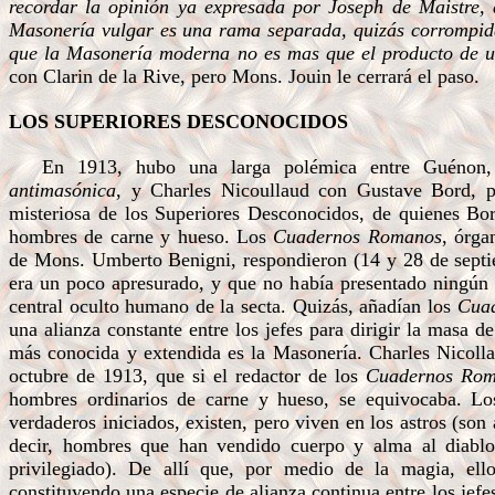
recordar la opinión ya expresada por Joseph de Maistre,
Masonería vulgar es una rama separada, quizás corrompida,
que la Masonería moderna no es mas que el producto de u
con Clarin de la Rive, pero Mons. Jouin le cerrará el paso.
LOS SUPERIORES DESCONOCIDOS
En 1913, hubo una larga polémica entre Guénon,
antimasónica
, y Charles Nicoullaud con Gustave Bord, 
misteriosa de los Superiores Desconocidos, de quienes Bo
hombres de carne y hueso. Los
Cuadernos Romanos
, órga
de Mons. Umberto Benigni, respondieron (14 y 28 de septi
era un poco apresurado, y que no había presentado ningún 
central oculto humano de la secta. Quizás, añadían los
Cua
una alianza constante entre los jefes para dirigir la masa de 
más conocida y extendida es la Masonería. Charles Nicoll
octubre de 1913, que si el redactor de los
Cuadernos Rom
hombres ordinarios de carne y hueso, se equivocaba. Lo
verdaderos iniciados, existen, pero viven en los astros (son 
decir, hombres que han vendido cuerpo y alma al diablo
privilegiado). De allí que, por medio de la magia, ellos
constituyendo una especie de alianza continua entre los jefe