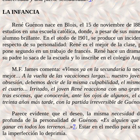
LA INFANCIA
René Guénon nace en Blois, el 15 de noviembre de l886
estudios en una escuela católica, donde, a pesar de sus nume
alumno brillante. En el otoño de l901, se produce un inciden
respecto de su personalidad: René es el mejor de la clase,
pone segundo en un trabajo de francés. René hace un drama
su padre lo saca de la escuela y lo inscribe en el colegio Au
M.F. James comenta: «
Vimos ya en la secundaria la
nec
mejor
... A la vuelta de las vacaciones largas... nuestro jo
obsesión, debemos decir de la misma culpabilidad, el mism
el cuarto... Irritado, el joven René reacciona con una gran
tras escenas, que conocerán, ante los ojos de algunos, el
treinta años más tarde, con la partida irreversible de Guéno
Parece evidente que el deseo, la misma
necesidad
de
profunda de la personalidad de Guénon. «
Es alguien que
ganar en todos los terrenos
...»
7
. Estar en el medio para él 
la imperfección lo deprimía.