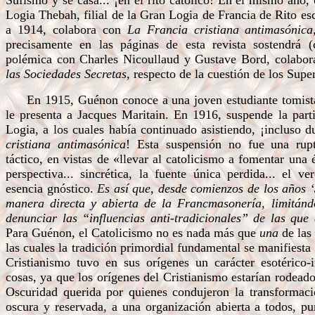
Sufismo y se casa... ¡en el rito católico! En el mismo año,
Logia Thebah, filial de la Gran Logia de Francia de Rito es
a 1914, colabora con
La Francia cristiana antimasónic
precisamente en las páginas de esta revista sostendrá 
polémica con Charles Nicoullaud y Gustave Bord, colabor
las Sociedades Secretas
, respecto de la cuestión de los Sup
En 1915, Guénon conoce a una joven estudiante tomist
le presenta a Jacques Maritain. En 1916, suspende la parti
Logia, a los cuales había continuado asistiendo, ¡incluso 
cristiana antimasónica
! Esta suspensión no fue una rupt
táctico, en vistas de «llevar al catolicismo a fomentar una 
perspectiva... sincrética, la fuente única perdida... el 
esencia gnóstico.
Es así que, desde comienzos de los años ‘
manera directa y abierta de la Francmasonería, limitán
denunciar las “influencias anti-tradicionales” de las que
Para Guénon, el Catolicismo no es nada más que
una
de las 
las cuales la tradición primordial fundamental se manifiesta 
Cristianismo tuvo en sus orígenes un carácter esotérico-
cosas, ya que los orígenes del Cristianismo estarían rodead
Oscuridad querida por quienes condujeron la transformaci
oscura y reservada, a una organización abierta a todos, p