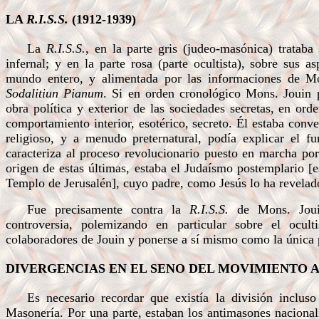
LA
R.I.S.S.
(1912-1939)
La
R.I.S.S.
,
en la parte gris (judeo-masónica) trataba 
infernal; y en la parte rosa (parte ocultista), sobre sus a
mundo entero, y alimentada por las informaciones de M
Sodalitiun Pianum
.
Si en orden cronológico Mons. Jouin p
obra política y exterior de las sociedades secretas, en ord
comportamiento interior, esotérico, secreto. Él estaba conv
religioso, y a menudo preternatural, podía explicar el f
caracteriza al proceso revolucionario puesto en marcha por 
origen de estas últimas, estaba el Judaísmo postemplario [e
Templo de Jerusalén], cuyo padre, como Jesús lo ha revelado
Fue precisamente contra la
R.I.S.S.
de Mons. Jou
controversia, polemizando en particular sobre el ocult
colaboradores de Jouin y ponerse a sí mismo como la única
DIVERGENCIAS EN EL SENO DEL MOVIMIENTO 
Es necesario recordar que existía la división inclus
Masonería. Por una parte, estaban los antimasones nacionali