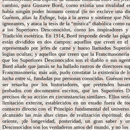
cambio, para Gustave Bord, como existía una rivalidad en
había ningún poder humano central (lo no excluye una dire
Guénon, alias
la Esfinge
, baja a la arena y sostiene que N
ignorantes, y ataca la tesis de la “mística” diabólica como 
a los Superiores Desconocidos, como los inspiradores y 
Tradición esotérica. En 1914, Bord responde desde las pági
están divididos en dos campos: aquellos que creen en el 
representado por jefes de carne y hueso llamados Superi
logias ocultas; y aquellos que creen que la Francmasonería
que los Superiores Desconocidos son el diablo o sus agente
Bord añade que jamás se ha hallado rastros de directores 
Francmasonería; más aún, pudo constatar la existencia de l
lucha entre sí, fundadas por personas conocidas. Guénon re
ser resuelta por los historiadores, que pretenden basa
probados con documentos escritos, que los Superiores 
precisos de su acción en circunstancias similares. Ellos serí
limitación exterior, establecidos en un estado fuera de t
contacto directo con el Principio fundamental del univers
alcanzado las más altas cimas de realización espiritual; d
oriente, ¡de longevidad, posteridad, un gran saber y u
Desconocidos son los verdaderos amos del mundo, y no los