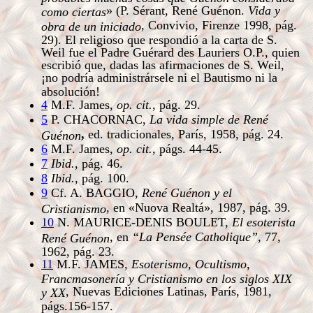
» (P. Sérant, René Guénon.
Vida y
como ciertas
, Convivio, Firenze 1998, pág.
obra de un iniciado
29). El religioso que respondió a la carta de S.
Weil fue el Padre Guérard des Lauriers O.P., quien
escribió que, dadas las afirmaciones de S. Weil,
¡no podría administrársele ni el Bautismo ni la
absolución!
4
M.F. James,
op. cit.
, pág. 29.
5
P. CHACORNAC,
La vida simple de René
,
ed. tradicionales, París, 1958, pág. 24.
Guénon
6
M.F. James,
op. cit.
, págs. 44-45.
7
Ibid.
,
pág. 46.
8
Ibid.
, pág. 100.
9
Cf. A. BAGGIO,
René Guénon y el
,
en «Nuova Realtá», 1987, pág. 39.
Cristianismo
10
N. MAURICE-DENIS BOULET,
El esoterista
, en
“La Pensée Catholique”
, 77,
René Guénon
1962, pág. 23.
11
M.F. JAMES,
Esoterismo, Ocultismo,
Francmasonería y Cristianismo en los siglos XIX
, Nuevas Ediciones Latinas, París, 1981,
y XX
págs.156-157.