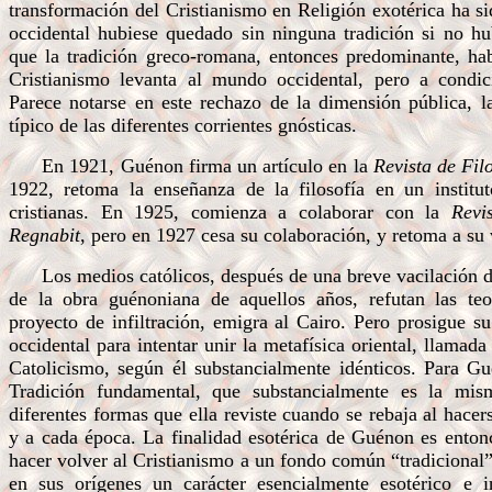
transformación del Cristianismo en Religión exotérica ha s
occidental hubiese quedado sin ninguna tradición si no hub
que la tradición greco-romana, entonces predominante, ha
Cristianismo levanta al mundo occidental, pero a condici
Parece notarse en este rechazo de la dimensión pública, la 
típico de las diferentes corrientes gnósticas.
En 1921, Guénon firma un artículo en la
Revista de Fil
1922, retoma la enseñanza de la filosofía en un instit
cristianas. En 1925, comienza a colaborar con la
Revi
Regnabit
, pero en 1927 cesa su colaboración, y retoma a su
Los medios católicos, después de una breve vacilación de
de la obra guénoniana de aquellos años, refutan las te
proyecto de infiltración, emigra al Cairo. Pero prosigue su
occidental para intentar unir la metafísica oriental, llamada
Catolicismo, según él substancialmente idénticos. Para G
Tradición fundamental, que substancialmente es la mis
diferentes formas que ella reviste cuando se rebaja al hacer
y a cada época. La finalidad esotérica de Guénon es entonce
hacer volver al Cristianismo a un fondo común “tradicional”,
en sus orígenes un carácter esencialmente esotérico e in