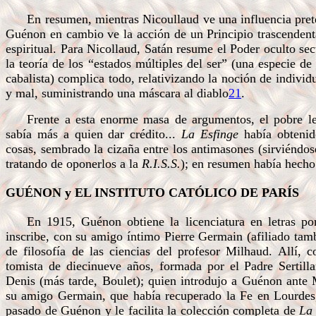
En resumen, mientras Nicoullaud ve una influencia prete
Guénon en cambio ve la acción de un Principio trascendenta
espiritual. Para Nicollaud, Satán resume el Poder oculto se
la teoría de los “estados múltiples del ser” (una especie de
cabalista) complica todo, relativizando la noción de individ
y mal, suministrando una máscara al diablo
21
.
Frente a esta enorme masa de argumentos, el pobre l
sabía más a quien dar crédito...
La Esfinge
había obtenid
cosas, sembrado la cizaña entre los antimasones (sirviéndos
tratando de oponerlos a la
R.I.S.S.
); en resumen había hecho
GUÉNON y EL INSTITUTO CATÓLICO DE PARÍS
En 1915, Guénon obtiene la licenciatura en letras po
inscribe, con su amigo íntimo Pierre Germain (afiliado tambi
de filosofía de las ciencias del profesor Milhaud. Allí,
tomista de diecinueve años, formada por el Padre Sertill
Denis (más tarde, Boulet); quien introdujo a Guénon ante 
su amigo Germain, que había recuperado la Fe en Lourdes
pasado de Guénon y le facilita la colección completa de
La