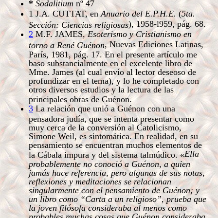
*
Sodalitium
nº 47
1
J.A. CUTTAT, en
Anuario del E.P.H.E.
(
5ta.
), 1958-l959, pág. 68.
Sección: Ciencias religiosas
2
M.F. JAMES,
Esoterismo y Cristianismo en
, Nuevas Ediciones Latinas,
torno a René Guénon
París, 1981, pág. 17. En el presente artículo me
baso substancialmente en el excelente libro de
Mme. James (al cual envío al lector deseoso de
profundizar en el tema), y lo he completado con
otros diversos estudios y la lectura de las
principales obras de Guénon.
3
La relación que unió a Guénon con una
pensadora judía, que se intenta presentar como
muy cerca de la conversión al Catolicismo,
Simone Weil, es sintomática. En realidad, en su
pensamiento se encuentran muchos elementos de
Ella
la Cábala impura y del sistema talmúdico. «
probablemente no conoció a Guénon, a quien
jamás hace referencia, pero algunas de sus notas,
reflexiones y meditaciones se relacionan
singularmente con el pensamiento de Guénon; y
un libro como “Carta a un religioso”, prueba que
la joven filósofa consideraba al menos como
probables muchas cosas que Guénon consideraba