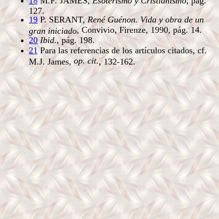
18
M.F. JAMES,
Esoterismo y Cristianismo
, pág.
127.
19
P. SERANT,
René Guénon. Vida y obra de un
,
Convivio, Firenze, 1990, pág. 14.
gran iniciado
20
Ibid.
, pág. 198.
21
Para las referencias de los artículos citados, cf.
op. cit.
M.J. James,
, 132-162.