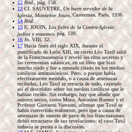
12
Ibid.
, pág. 158.
13
Cf. SAUVETRE,
Un buen servidor de la
, Casterman, París, 1936
Iglesia, Monseñor Jouin
14
Ibid.
15
E. JOUIN,
Los fieles de la Contra-Iglesia:
, pág. 139.
judíos y masones
16
Jn. VIII, 32.
17
Hacia fines del siglo XIX, durante el
pontificado de León XIII, un cierto Léo Taxil salió
de la Francmasonería y reveló los ritos secretos y
las ceremonias satánicas, en un libro que hizo
mucho ruido y fue a menudo citado en los medios
católicos antimasónicos. Pero, o porque había
efectivamente mentido, o a causa de amenazas
recibidas, Léo Taxil se retracta de todo, cayendo
así el descrédito sobre los medios católicos que le
habían creído. Sin embargo, hay que añadir que
autores serios, como Mons. Antonino Romeo y el
Profesor Giovanni Vannoni, afirman que Taxil se
había convertido realmente, pero que a causa de
amenazas de muerte de parte de los francmasones,
debió retractarse de sus revelaciones; el caso Taxil
todavía se presta a la discusión.