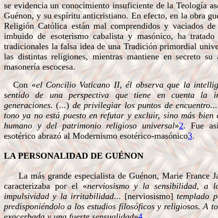
se evidencia un conocimiento insuficiente de la Teología asc
Guénon, y su espíritu anticristiano. En efecto, en la obra g
Religión Católica están mal comprendidos y vaciados de 
imbuido de esoterismo cabalista y masónico, ha tratado d
tradicionales la falsa idea de una Tradición primordial uni
las distintas religiones, mientras mantiene en secreto su
masonería escocesa.
Con «
el Concilio Vaticano II, él observa que la intellig
sentido de una perspectiva que tiene en cuenta la i
generaciones.
(...)
de privilegiar los puntos de encuentro...
tono ya no está puesto en refutar y excluir, sino más bien 
humano y del patrimonio religioso universal
»
2
. Fue as
esotérico abrazó al Modernismo esotérico-masónico
3
.
LA PERSONALIDAD DE GUÉNON
La más grande especialista de Guénon, Marie France J
caracterizaba por el «
nerviosismo y la sensibilidad, a l
impulsividad y la irritabilidad...
[nerviosismo]
templado po
predisponiéndolo a los estudios filosóficos y religiosos. A 
exacerbada y una fuerte sensualidad
»
4
.