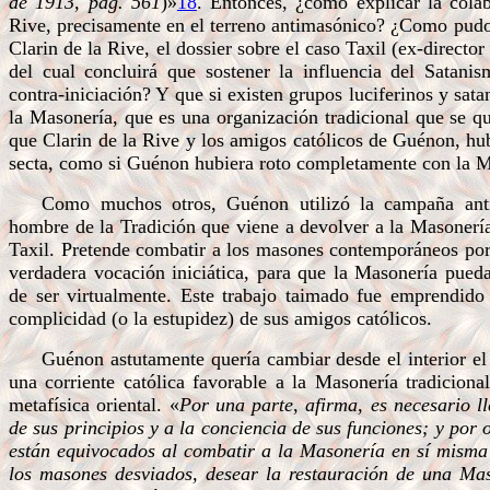
de 1913, pág. 561
)»
18
. Entonces, ¿cómo explicar la cola
Rive, precisamente en el terreno antimasónico? ¿Como pudo
Clarin de la Rive, el dossier sobre el caso Taxil (ex-directo
del cual concluirá que sostener la influencia del Satani
contra-iniciación? Y que si existen grupos luciferinos y satan
la Masonería, que es una organización tradicional que se qu
que Clarin de la Rive y los amigos católicos de Guénon, hub
secta, como si Guénon hubiera roto completamente con la M
Como muchos otros, Guénon utilizó la campaña anti-
hombre de la Tradición que viene a devolver a la Masonería
Taxil. Pretende combatir a los masones contemporáneos por
verdadera vocación iniciática, para que la Masonería pued
de ser virtualmente. Este trabajo taimado fue emprendid
complicidad (o la estupidez) de sus amigos católicos.
Guénon astutamente quería cambiar desde el interior el
una corriente católica favorable a la Masonería tradicional
metafísica oriental. «
Por una parte
,
afirma
,
es necesario l
de sus principios y a la conciencia de sus funciones; y por 
están equivocados al combatir a la Masonería en sí misma
los masones desviados, desear la restauración de una Mas