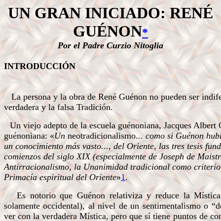
UN GRAN INICIADO: RENÉ
GUÉNON
*
Por el Padre Curzio Nitoglia
INTRODUCCIÓN
La persona y la obra de René Guénon no pueden ser indifer
verdadera y la falsa Tradición.
Un viejo adepto de la escuela guénoniana, Jacques Albert C
guénoniana: «
Un
neotradicionalismo
... como si Guénon hubi
un conocimiento más vasto..., del Oriente, las tres tesis fu
comienzos del siglo XIX (especialmente de Joseph de Maistr
Antirracionalismo, la Unanimidad tradicional como criterio 
Primacía espiritual del Oriente
»
1
.
Es notorio que Guénon relativiza y reduce la Mística 
solamente occidental), al nivel de un sentimentalismo o “
ver con la verdadera Mística, pero que sí tiene puntos de co