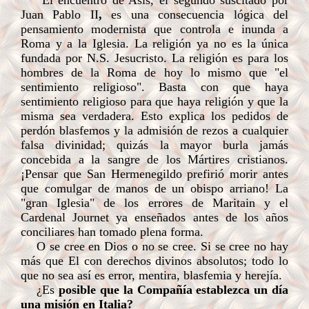
El encuentro de Asís, el segundo suscitado por
Juan Pablo II
,
es una consecuencia lógica del
pensamiento modernista que controla e inunda a
Roma y a la Iglesia. La religión ya no es la única
fundada por N.S. Jesucristo. La religión es para los
hombres de la Roma de hoy lo mismo
que "el
sentimiento religioso". Basta con que haya
sentimiento religioso para que haya religión y que la
misma sea verdadera. Esto explica los pedidos de
perdón blasfemos y la admisión de rezos a cualquier
falsa divinidad; quizás la mayor burla jamás
concebida a la sangre de los Mártires cristianos.
¡Pensar que San Hermenegildo prefirió morir antes
que comulgar de manos de un obispo arriano! La
"gran Iglesia" de los errores de Maritain y el
Cardenal Journet ya enseñados antes de los años
conciliares han tomado plena forma.
O se cree en Dios o no se cree. Si se cree no hay
más que El con derechos divinos absolutos; todo lo
que no sea así es error, mentira, blasfemia y herejía.
¿Es
posible que la Compañía establezca un día
una misión en Italia?